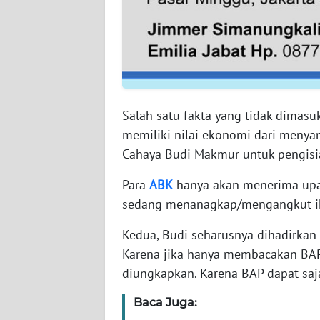
WN
BABEL
WN
SUMBAR
Salah satu fakta yang tidak dimasu
WN
memiliki nilai ekonomi dari menya
SUMSEL
Cahaya Budi Makmur untuk pengisia
WN
Para
ABK
hanya akan menerima upah
BENGKULU
sedang menanagkap/mengangkut i
WN
Kedua, Budi seharusnya dihadirkan 
LAMPUNG
Karena jika hanya membacakan BAP 
diungkapkan. Karena BAP dapat saja
WN
JATENG
Baca Juga: