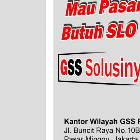
WN
SERAMBI
WN
JAMBI
WN
SULTRA
WN
NTB
WN
SULTENG
WN
SULBAR