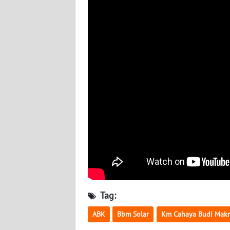
WN
KALTARA
WN
KALSEL
WN
KALTIM
WN
SULSEL
WN
GORONTALO
Tag:
WN
SULUT
ABK
Bbm Solar
Km Cahaya Budi Mak