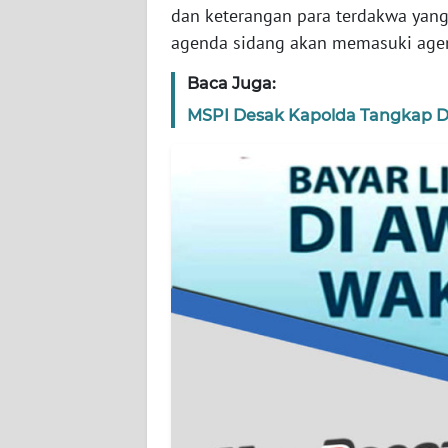
WN
dan keterangan para terdakwa yang
BANTEN
agenda sidang akan memasuki age
WN
Baca Juga:
NTT
MSPI Desak Kapolda Tangkap D
WN
KEPRI
WN
PAPUA
WN
PAPUA
BARAT
WN
RIAU