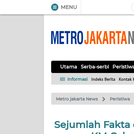
MENU
WAHANA
Tutup
TV
UTAMA
SERBA-
Utama
Serba-serbi
Peristiw
SERBI
Informasi
Indeks Berita
Kontak 
PERISTIWA
Metro jakarta News
Peristiwa
TOKOH
OPINI
Sejumlah Fakta
Informasi