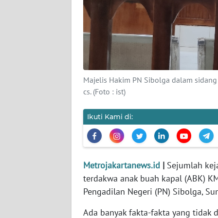
KARIR
DISCLAIMER
Wahana
News
Majelis Hakim PN Sibolga dalam sidan
Regional
cs. (Foto : ist)
WN
Ikuti Kami di:
SUMUT
WN
JAKARTA
Metrojakartanews.id
|
Sejumlah kej
terdakwa anak buah kapal (ABK) K
WN
Pengadilan Negeri (PN) Sibolga, Su
JABAR
Ada banyak fakta-fakta yang tidak