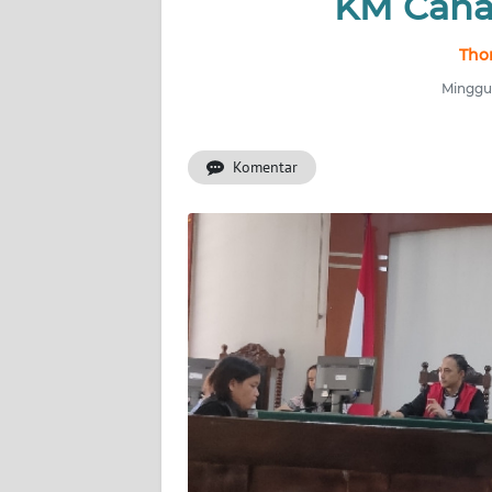
KM Caha
INDEKS
Thom
BERITA
Minggu,
KONTAK
KAMI
Komentar
INFO
IKLAN
TENTANG
KAMI
PEDOMAN
MEDIA
SIBER
REDAKSI