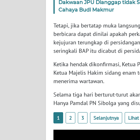
Dakwaan JPU Dianggap tidak S
WN
Cahaya Budi Makmur
NUSANTARA
Tetapi, jika bertatap muka langsu
WN
berbicara dapat dinilai apakah perk
JOGJA
kejujuran terungkap di persidanga
seringkali BAP itu dicabut di persi
WN
JATIM
Ketika hendak dikonfirmasi, Ketua 
Ketua Majelis Hakim sidang enam t
WN
menerima wartawan.
BALI
Selama tiga hari berturut-turut akan
WN
Hanya Pamdal PN Sibolga yang di
KALBAR
1
2
3
Selanjutnya
Liha
WN
KALTENG