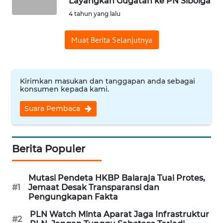
Layangkan Gugatan ke PN Sibolga
RIAU
4 tahun yang lalu
WN
Muat Berita Selanjutnya
SERAMBI
WN
JAMBI
Kirimkan masukan dan tanggapan anda sebagai
konsumen kepada kami.
WN
Suara Pembaca
SULTRA
WN
Berita Populer
NTB
WN
Mutasi Pendeta HKBP Balaraja Tuai Protes,
#1
Jemaat Desak Transparansi dan
SULTENG
Pengungkapan Fakta
WN
PLN Watch Minta Aparat Jaga Infrastruktur
#2