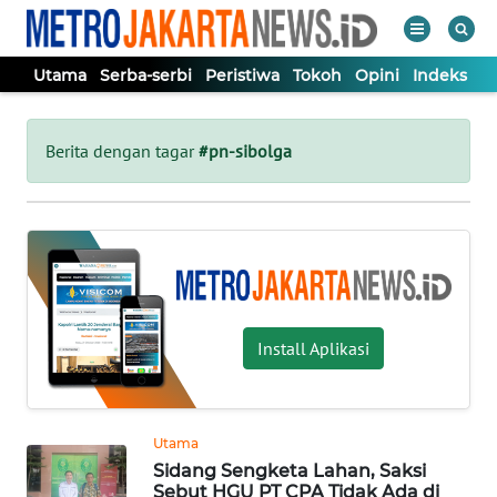
Utama
Serba-serbi
Peristiwa
Tokoh
Opini
Indeks
WAHANA
Tutup
TV
Berita dengan tagar
#pn-sibolga
UTAMA
SERBA-
SERBI
Install Aplikasi
PERISTIWA
TOKOH
Utama
Sidang Sengketa Lahan, Saksi
OPINI
Sebut HGU PT CPA Tidak Ada di