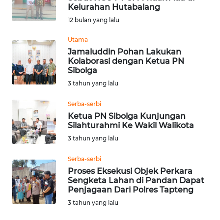
Kelurahan Hutabalang
Informasi
12 bulan yang lalu
INDEKS
Utama
BERITA
Jamaluddin Pohan Lakukan
Kolaborasi dengan Ketua PN
Sibolga
KONTAK
3 tahun yang lalu
KAMI
Serba-serbi
INFO
Ketua PN Sibolga Kunjungan
IKLAN
Silahturahmi Ke Wakil Walikota
3 tahun yang lalu
TENTANG
KAMI
Serba-serbi
Proses Eksekusi Objek Perkara
Sengketa Lahan di Pandan Dapat
PEDOMAN
Penjagaan Dari Polres Tapteng
MEDIA
3 tahun yang lalu
SIBER