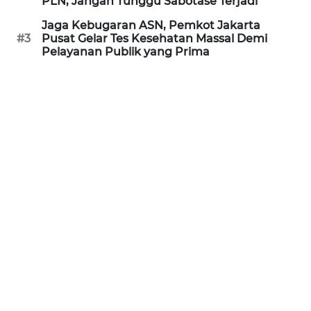
PLN, Jangan Tunggu Sabotase Terjadi
SULBAR
Jaga Kebugaran ASN, Pemkot Jakarta
#3
Pusat Gelar Tes Kesehatan Massal Demi
WN
Pelayanan Publik yang Prima
BABEL
WN
SUMBAR
WN
SUMSEL
WN
BENGKULU
WN
LAMPUNG
WN
JATENG