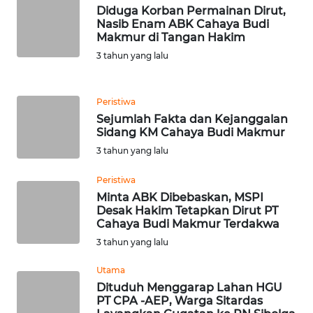
Diduga Korban Permainan Dirut,
Nasib Enam ABK Cahaya Budi
WN
Makmur di Tangan Hakim
BANTEN
3 tahun yang lalu
WN
NTT
Peristiwa
Sejumlah Fakta dan Kejanggalan
Sidang KM Cahaya Budi Makmur
WN
KEPRI
3 tahun yang lalu
Peristiwa
WN
Minta ABK Dibebaskan, MSPI
PAPUA
Desak Hakim Tetapkan Dirut PT
Cahaya Budi Makmur Terdakwa
WN
3 tahun yang lalu
PAPUA
BARAT
Utama
Dituduh Menggarap Lahan HGU
PT CPA -AEP, Warga Sitardas
WN