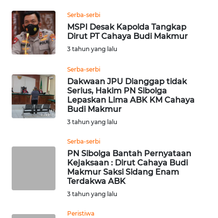
REDAKSI
Serba-serbi
MSPI Desak Kapolda Tangkap
KARIR
Dirut PT Cahaya Budi Makmur
3 tahun yang lalu
DISCLAIMER
Serba-serbi
Dakwaan JPU Dianggap tidak
Wahana
Serius, Hakim PN Sibolga
News
Lepaskan Lima ABK KM Cahaya
Regional
Budi Makmur
3 tahun yang lalu
WN
SUMUT
Serba-serbi
PN Sibolga Bantah Pernyataan
Kejaksaan : Dirut Cahaya Budi
WN
Makmur Saksi Sidang Enam
JAKARTA
Terdakwa ABK
3 tahun yang lalu
WN
JABAR
Peristiwa