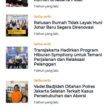
1 tahun yang lalu
WN
PRIANGAN
Serba-serbi
TIMUR
Ratusan Rumah Tidak Layak Huni
Johar Baru Segera Direnovasi
WN
1 tahun yang lalu
SEMARANG
Serba-serbi
Transjakarta Hadirkan Program
WN
Hiburan Symphony untuk Temani
SOLO
Perjalanan dan Relaksasi
Pelanggan
WN
1 tahun yang lalu
BOROBUDUR
Serba-serbi
Vadel Badjideh Ditahan Polres
WN
Jakarta Selatan Terkait Kasus
MADURA
Persetubuhan dan Aborsi
1 tahun yang lalu
WN