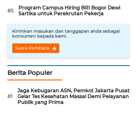
ID
Program Campus Hiring BRI Bogor Dewi
#5
Sartika untuk Perekrutan Pekerja
MAWAKA
ID
Kirimkan masukan dan tanggapan anda sebagai
konsumen kepada kami.
MARTABAT
NET
Suara Pembaca
PLN
WATCH
Berita Populer
MKLI
Jaga Kebugaran ASN, Pemkot Jakarta Pusat
#1
Gelar Tes Kesehatan Massal Demi Pelayanan
Publik yang Prima
LPKKI
LKKI
KOPEKLIN