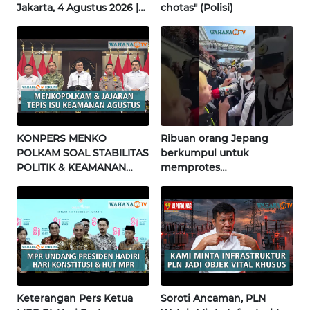
Jakarta, 4 Agustus 2026 |
chotas" (Polisi)
Wahana Terkini
WN
NUSANTARA
WN
JOGJA
WN
KONPERS MENKO
Ribuan orang Jepang
JATIM
POLKAM SOAL STABILITAS
berkumpul untuk
POLITIK & KEAMANAN
memprotes
NASIONAL | Wahana
pembangunan masjid
WN
Terkini
pertama di Fujisawa
BALI
WN
KALBAR
WN
Keterangan Pers Ketua
Soroti Ancaman, PLN
KALTENG