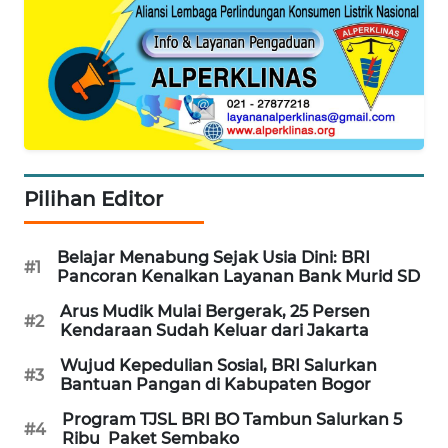
WAHANA
DESA
WISATA
LAPAK
WAHANA
Pilihan Editor
Wahana
Network
Belajar Menabung Sejak Usia Dini: BRI
#1
Pancoran Kenalkan Layanan Bank Murid SD
KONSUMEN
LISTRIK
Arus Mudik Mulai Bergerak, 25 Persen
#2
Kendaraan Sudah Keluar dari Jakarta
MASYARAKAT
Wujud Kepedulian Sosial, BRI Salurkan
#3
KELISTRIKAN
Bantuan Pangan di Kabupaten Bogor
Program TJSL BRI BO Tambun Salurkan 5
#4
WALINKI
Ribu Paket Sembako