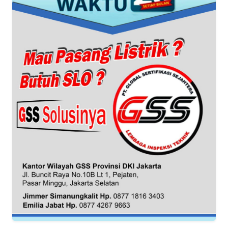
REDAKSI
KARIR
DISCLAIMER
Wahana
News
Regional
WN
SUMUT
WN
JAKARTA
WN
JABAR