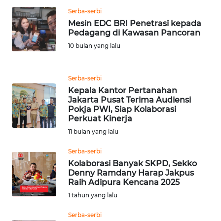
BEKASI
Serba-serbi
Mesin EDC BRI Penetrasi kepada
WN
Pedagang di Kawasan Pancoran
BOGOR
10 bulan yang lalu
WN
DEPOK
Serba-serbi
Kepala Kantor Pertanahan
Jakarta Pusat Terima Audiensi
WN
Pokja PWI, Siap Kolaborasi
TAPANULI
Perkuat Kinerja
UTARA
11 bulan yang lalu
WN
Serba-serbi
SAMOSIR
Kolaborasi Banyak SKPD, Sekko
Denny Ramdany Harap Jakpus
Raih Adipura Kencana 2025
WN
1 tahun yang lalu
PADANG
LAWAS
Serba-serbi