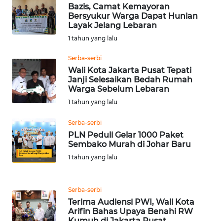
Bazis, Camat Kemayoran
Bersyukur Warga Dapat Hunian
WN
Layak Jelang Lebaran
INDRAMAYU
1 tahun yang lalu
WN
Serba-serbi
KUNINGAN
Wali Kota Jakarta Pusat Tepati
Janji Selesaikan Bedah Rumah
Warga Sebelum Lebaran
WN
1 tahun yang lalu
MAJALENGKA
Serba-serbi
WN
PLN Peduli Gelar 1000 Paket
SUBANG
Sembako Murah di Johar Baru
1 tahun yang lalu
WN
SUKABUMI
Serba-serbi
Terima Audiensi PWI, Wali Kota
WN
Arifin Bahas Upaya Benahi RW
PURWAKARTA
Kumuh di Jakarta Pusat