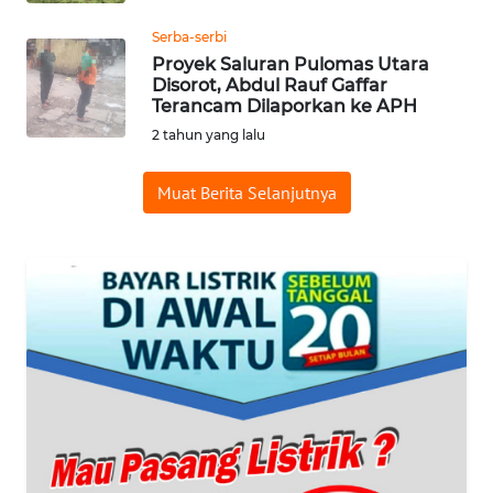
KONSUMEN
Serba-serbi
WAHANA
Proyek Saluran Pulomas Utara
LISTRIK
Disorot, Abdul Rauf Gaffar
Terancam Dilaporkan ke APH
2 tahun yang lalu
WAHANA
TRAVEL
Muat Berita Selanjutnya
WAHANA
TV
WAHANANEWS
ID
WAHANANEWS
CO ID
WAHANANEWS
NET