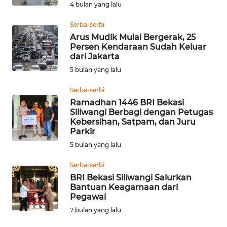
4 bulan yang lalu
WN
Serba-serbi
MALUKU
Arus Mudik Mulai Bergerak, 25
Persen Kendaraan Sudah Keluar
dari Jakarta
WN
MALUT
5 bulan yang lalu
Serba-serbi
WN
Ramadhan 1446 BRI Bekasi
DAIRI
Siliwangi Berbagi dengan Petugas
Kebersihan, Satpam, dan Juru
Parkir
WN
DANAU
5 bulan yang lalu
TOBA
Serba-serbi
BRI Bekasi Siliwangi Salurkan
WN
Bantuan Keagamaan dari
NIAS
Pegawai
7 bulan yang lalu
WN