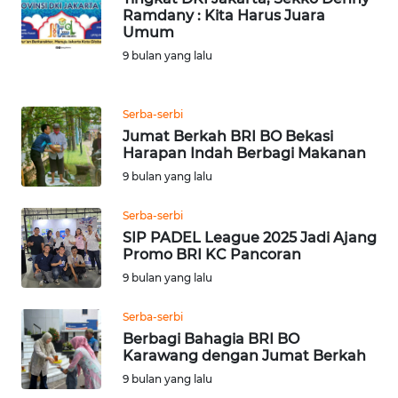
Ramdany : Kita Harus Juara
WN
Umum
TAPANULI
9 bulan yang lalu
TENGAH
WN DELI
Serba-serbi
SERDANG
Jumat Berkah BRI BO Bekasi
Harapan Indah Berbagi Makanan
WN
9 bulan yang lalu
TEBING
TINGGI
Serba-serbi
SIP PADEL League 2025 Jadi Ajang
Promo BRI KC Pancoran
WN
PAKPAK
9 bulan yang lalu
Serba-serbi
WN
Berbagi Bahagia BRI BO
KARAWANG
Karawang dengan Jumat Berkah
9 bulan yang lalu
WN