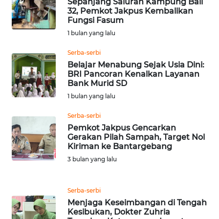
Sepanjang Saluran Kampung Bali
RIAU
32, Pemkot Jakpus Kembalikan
Fungsi Fasum
WN
1 bulan yang lalu
SERAMBI
Serba-serbi
Belajar Menabung Sejak Usia Dini:
WN
BRI Pancoran Kenalkan Layanan
JAMBI
Bank Murid SD
1 bulan yang lalu
WN
SULTRA
Serba-serbi
Pemkot Jakpus Gencarkan
Gerakan Pilah Sampah, Target Nol
WN
Kiriman ke Bantargebang
NTB
3 bulan yang lalu
WN
SULTENG
Serba-serbi
Menjaga Keseimbangan di Tengah
WN
Kesibukan, Dokter Zuhria