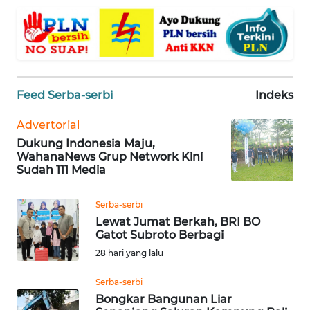
WN
BANTEN
WN
Feed Serba-serbi
Indeks
NTT
Advertorial
WN
Dukung Indonesia Maju,
KEPRI
WahanaNews Grup Network Kini
Sudah 111 Media
WN
PAPUA
Serba-serbi
Lewat Jumat Berkah, BRI BO
WN
Gatot Subroto Berbagi
PAPUA
28 hari yang lalu
BARAT
Serba-serbi
Bongkar Bangunan Liar
WN