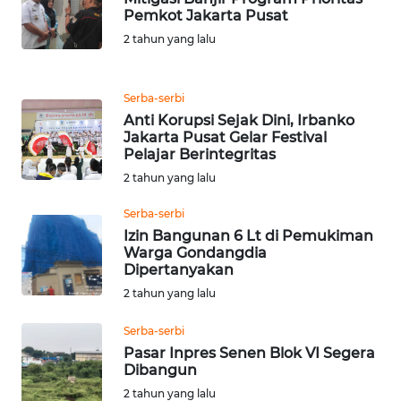
BORNEO
Pemkot Jakarta Pusat
2 tahun yang lalu
Wahana
Media
Group
Serba-serbi
WAHANA
Anti Korupsi Sejak Dini, Irbanko
Jakarta Pusat Gelar Festival
NEWS
Pelajar Berintegritas
2 tahun yang lalu
WAHANA
TANI
Serba-serbi
Izin Bangunan 6 Lt di Pemukiman
WAHANA
Warga Gondangdia
Dipertanyakan
ADVOKAT
2 tahun yang lalu
WAHANA
Serba-serbi
INFRASTRUKTUR
Pasar Inpres Senen Blok VI Segera
Dibangun
WAHANA
2 tahun yang lalu