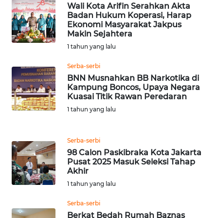
Wali Kota Arifin Serahkan Akta
WN
Badan Hukum Koperasi, Harap
SUMEDANG
Ekonomi Masyarakat Jakpus
Makin Sejahtera
1 tahun yang lalu
WN
CIANJUR
Serba-serbi
BNN Musnahkan BB Narkotika di
WN
Kampung Boncos, Upaya Negara
KEPULAUAN
Kuasai Titik Rawan Peredaran
SERIBU
1 tahun yang lalu
WN
Serba-serbi
TANGERANG
98 Calon Paskibraka Kota Jakarta
Pusat 2025 Masuk Seleksi Tahap
WN
Akhir
BINJAI
1 tahun yang lalu
WN
Serba-serbi
CIREBON
Berkat Bedah Rumah Baznas