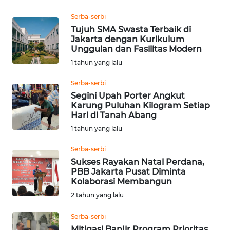
SURABAYA
Serba-serbi
WN
Tujuh SMA Swasta Terbaik di
Jakarta dengan Kurikulum
NATUNA
Unggulan dan Fasilitas Modern
1 tahun yang lalu
WN
BINTAN
Serba-serbi
Segini Upah Porter Angkut
WN
Karung Puluhan Kilogram Setiap
Hari di Tanah Abang
MANDALIKA
1 tahun yang lalu
WN
Serba-serbi
LIKUPANG
Sukses Rayakan Natal Perdana,
PBB Jakarta Pusat Diminta
WN
Kolaborasi Membangun
LABUANBAJO
2 tahun yang lalu
Serba-serbi
WN
Mitigasi Banjir Program Prioritas