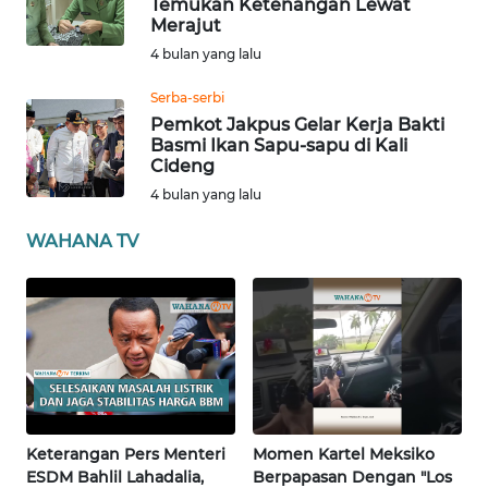
SULBAR
Temukan Ketenangan Lewat
Merajut
4 bulan yang lalu
WN
BABEL
Serba-serbi
Pemkot Jakpus Gelar Kerja Bakti
WN
Basmi Ikan Sapu-sapu di Kali
SUMBAR
Cideng
4 bulan yang lalu
WN
WAHANA TV
SUMSEL
WN
BENGKULU
WN
LAMPUNG
Keterangan Pers Menteri
Momen Kartel Meksiko
WN
ESDM Bahlil Lahadalia,
Berpapasan Dengan "Los
JATENG