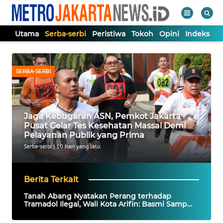
Utama
Serba-serbi
Peristiwa
Tokoh
Opini
Indeks
WAHANA
Tutup
TV
SERBA-SERBI
UTAMA
Jaga Kebugaran ASN, Pemkot Jakarta
SERBA-
Pusat Gelar Tes Kesehatan Massal Demi
SERBI
Pelayanan Publik yang Prima
Serba-serbi
|
10 hari yang lalu
PERISTIWA
Berita Terkait
TOKOH
Tanah Abang Nyatakan Perang terhadap
Tramadol Ilegal, Wali Kota Arifin: Basmi Sampai
Bersih!
OPINI