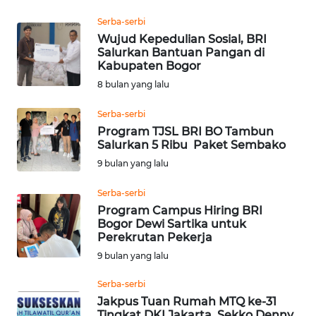
LANGKAT
Serba-serbi
Wujud Kepedulian Sosial, BRI
WN
Salurkan Bantuan Pangan di
TAPANULI
Kabupaten Bogor
SELATAN
8 bulan yang lalu
WN
Serba-serbi
TANJUNG
Program TJSL BRI BO Tambun
LESUNG
Salurkan 5 Ribu Paket Sembako
9 bulan yang lalu
WN
KARO
Serba-serbi
Program Campus Hiring BRI
Bogor Dewi Sartika untuk
WN
Perekrutan Pekerja
SIMALUNGUN
9 bulan yang lalu
WN
Serba-serbi
LABUHANBATU
Jakpus Tuan Rumah MTQ ke-31
Tingkat DKI Jakarta, Sekko Denny