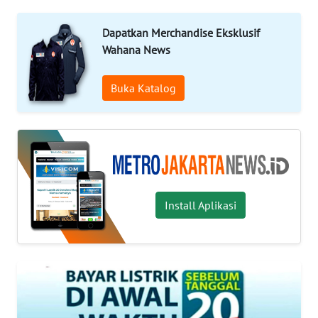
Informasi
Dapatkan Merchandise Eksklusif
Wahana News
INDEKS
BERITA
Buka Katalog
KONTAK
KAMI
INFO
IKLAN
Install Aplikasi
TENTANG
KAMI
PEDOMAN
MEDIA
SIBER