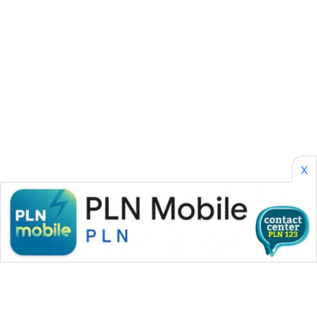
SONYA
ASA
NEWS
X