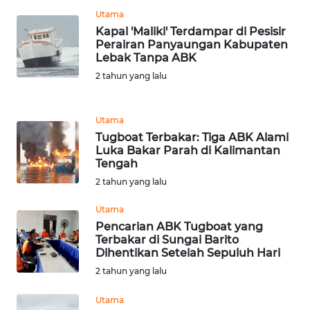
Utama
WN
Kapal 'Maliki' Terdampar di Pesisir
BANTEN
Perairan Panyaungan Kabupaten
Lebak Tanpa ABK
2 tahun yang lalu
WN
NTT
Utama
WN
Tugboat Terbakar: Tiga ABK Alami
KEPRI
Luka Bakar Parah di Kalimantan
Tengah
2 tahun yang lalu
WN
PAPUA
Utama
Pencarian ABK Tugboat yang
WN
Terbakar di Sungai Barito
PAPUA
Dihentikan Setelah Sepuluh Hari
BARAT
2 tahun yang lalu
WN
Utama