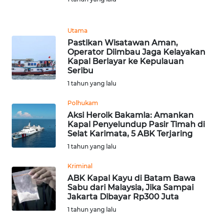
REDAKSI
Utama
KARIR
Pastikan Wisatawan Aman,
Operator Diimbau Jaga Kelayakan
Kapal Berlayar ke Kepulauan
DISCLAIMER
Seribu
1 tahun yang lalu
Wahana
News
Polhukam
Regional
Aksi Heroik Bakamla: Amankan
Kapal Penyelundup Pasir Timah di
WN
Selat Karimata, 5 ABK Terjaring
SUMUT
1 tahun yang lalu
Kriminal
WN
JAKARTA
ABK Kapal Kayu di Batam Bawa
Sabu dari Malaysia, Jika Sampai
Jakarta Dibayar Rp300 Juta
WN
1 tahun yang lalu
JABAR