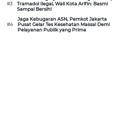
#3
Tramadol Ilegal, Wali Kota Arifin: Basmi
Sampai Bersih!
WN
PRIANGAN
Jaga Kebugaran ASN, Pemkot Jakarta
TIMUR
#4
Pusat Gelar Tes Kesehatan Massal Demi
Pelayanan Publik yang Prima
WN
SEMARANG
WN
SOLO
WN
BOROBUDUR
WN
MADURA
WN