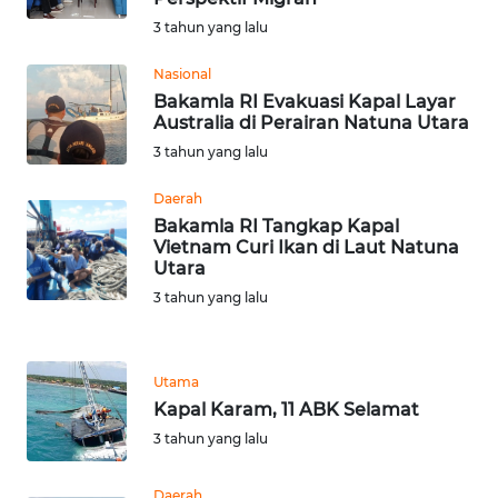
SULBAR
3 tahun yang lalu
WN
Nasional
BABEL
Bakamla RI Evakuasi Kapal Layar
Australia di Perairan Natuna Utara
WN
3 tahun yang lalu
SUMBAR
Daerah
Bakamla RI Tangkap Kapal
WN
Vietnam Curi Ikan di Laut Natuna
SUMSEL
Utara
3 tahun yang lalu
WN
BENGKULU
Utama
WN
Kapal Karam, 11 ABK Selamat
LAMPUNG
3 tahun yang lalu
WN
JATENG
Daerah