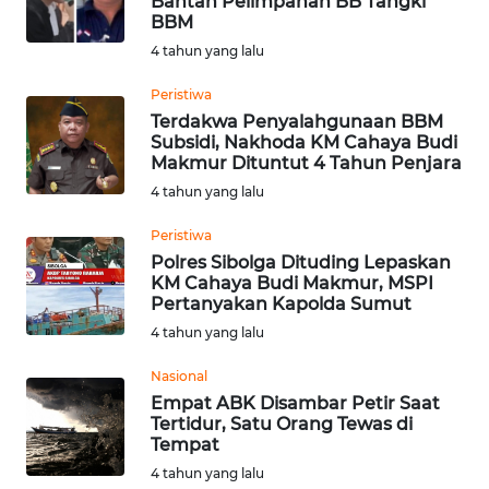
Bantah Pelimpahan BB Tangki
BBM
WN
SUMEDANG
4 tahun yang lalu
Peristiwa
WN
Terdakwa Penyalahgunaan BBM
CIANJUR
Subsidi, Nakhoda KM Cahaya Budi
Makmur Dituntut 4 Tahun Penjara
WN
4 tahun yang lalu
KEPULAUAN
SERIBU
Peristiwa
Polres Sibolga Dituding Lepaskan
KM Cahaya Budi Makmur, MSPI
WN
Pertanyakan Kapolda Sumut
TANGERANG
4 tahun yang lalu
WN
Nasional
BINJAI
Empat ABK Disambar Petir Saat
Tertidur, Satu Orang Tewas di
Tempat
WN
4 tahun yang lalu
CIREBON