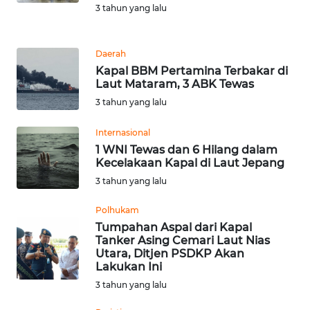
3 tahun yang lalu
WN
MALUKU
Daerah
Kapal BBM Pertamina Terbakar di
WN
Laut Mataram, 3 ABK Tewas
MALUT
3 tahun yang lalu
WN
Internasional
DAIRI
1 WNI Tewas dan 6 Hilang dalam
Kecelakaan Kapal di Laut Jepang
3 tahun yang lalu
WN
DANAU
Polhukam
TOBA
Tumpahan Aspal dari Kapal
Tanker Asing Cemari Laut Nias
WN
Utara, Ditjen PSDKP Akan
NIAS
Lakukan Ini
3 tahun yang lalu
WN