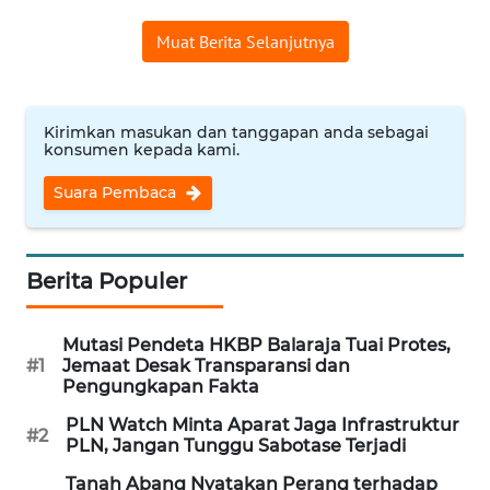
Muat Berita Selanjutnya
WN
INDRAMAYU
WN
Kirimkan masukan dan tanggapan anda sebagai
konsumen kepada kami.
KUNINGAN
Suara Pembaca
WN
MAJALENGKA
Berita Populer
WN
SUBANG
Mutasi Pendeta HKBP Balaraja Tuai Protes,
#1
Jemaat Desak Transparansi dan
WN
Pengungkapan Fakta
SUKABUMI
PLN Watch Minta Aparat Jaga Infrastruktur
#2
PLN, Jangan Tunggu Sabotase Terjadi
WN
PURWAKARTA
Tanah Abang Nyatakan Perang terhadap