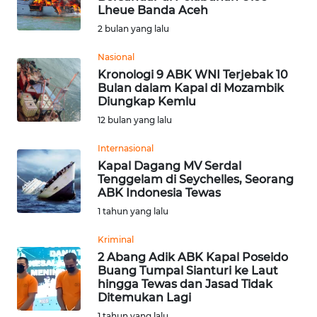
Lheue Banda Aceh
Informasi
2 bulan yang lalu
INDEKS
Nasional
BERITA
Kronologi 9 ABK WNI Terjebak 10
Bulan dalam Kapal di Mozambik
Diungkap Kemlu
KONTAK
12 bulan yang lalu
KAMI
Internasional
INFO
Kapal Dagang MV Serdal
IKLAN
Tenggelam di Seychelles, Seorang
ABK Indonesia Tewas
TENTANG
1 tahun yang lalu
KAMI
Kriminal
2 Abang Adik ABK Kapal Poseido
PEDOMAN
Buang Tumpal Sianturi ke Laut
MEDIA
hingga Tewas dan Jasad Tidak
SIBER
Ditemukan Lagi
1 tahun yang lalu