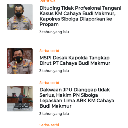
Peristiwa
LANGKAT
Dituding Tidak Profesional Tangani
Kasus KM Cahaya Budi Makmur,
WN
Kapolres Sibolga Dilaporkan ke
TAPANULI
Propam
SELATAN
3 tahun yang lalu
WN
TANJUNG
Serba-serbi
LESUNG
MSPI Desak Kapolda Tangkap
Dirut PT Cahaya Budi Makmur
3 tahun yang lalu
WN
KARO
Serba-serbi
Dakwaan JPU Dianggap tidak
WN
Serius, Hakim PN Sibolga
SIMALUNGUN
Lepaskan Lima ABK KM Cahaya
Budi Makmur
WN
3 tahun yang lalu
LABUHANBATU
Serba-serbi