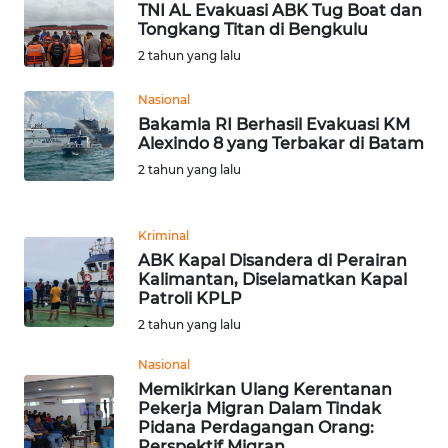
RIAU
TNI AL Evakuasi ABK Tug Boat dan
Tongkang Titan di Bengkulu
2 tahun yang lalu
WN
SERAMBI
Nasional
Bakamla RI Berhasil Evakuasi KM
WN
Alexindo 8 yang Terbakar di Batam
JAMBI
2 tahun yang lalu
WN
SULTRA
Kriminal
ABK Kapal Disandera di Perairan
Kalimantan, Diselamatkan Kapal
WN
Patroli KPLP
NTB
2 tahun yang lalu
WN
Nasional
SULTENG
Memikirkan Ulang Kerentanan
Pekerja Migran Dalam Tindak
Pidana Perdagangan Orang:
WN
Perspektif Migran