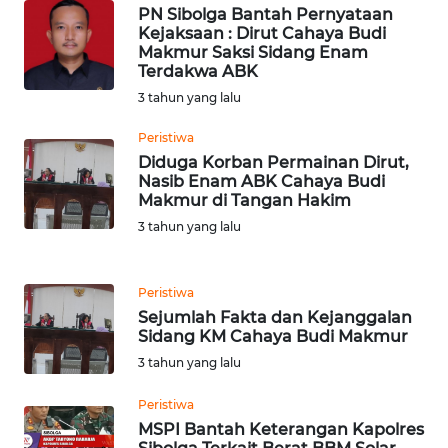
PN Sibolga Bantah Pernyataan
WN
Kejaksaan : Dirut Cahaya Budi
TAPANULI
Makmur Saksi Sidang Enam
TENGAH
Terdakwa ABK
3 tahun yang lalu
WN DELI
Peristiwa
SERDANG
Diduga Korban Permainan Dirut,
Nasib Enam ABK Cahaya Budi
WN
Makmur di Tangan Hakim
TEBING
3 tahun yang lalu
TINGGI
WN
Peristiwa
PAKPAK
Sejumlah Fakta dan Kejanggalan
Sidang KM Cahaya Budi Makmur
WN
3 tahun yang lalu
KARAWANG
Peristiwa
MSPI Bantah Keterangan Kapolres
WN