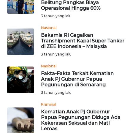
Belitung Pangkas Biaya
Operasional Hingga 60%
WN
3 tahun yang lalu
KALTARA
Nasional
Bakamla RI Gagalkan
WN
Transhipment Kapal Super Tanker
KALSEL
di ZEE Indonesia – Malaysia
3 tahun yang lalu
WN
KALTIM
Nasional
Fakta-Fakta Terkait Kematian
Anak Pj Gubernur Papua
WN
Pegunungan di Semarang
SULSEL
3 tahun yang lalu
WN
Kriminal
GORONTALO
Kematian Anak Pj Gubernur
Papua Pegunungan Diduga Ada
Kekerasan Seksual dan Mati
WN
Lemas
SULUT