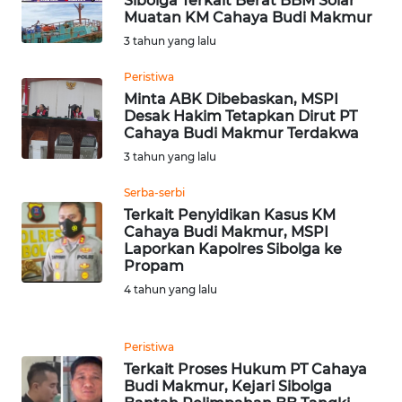
Sibolga Terkait Berat BBM Solar
BEKASI
Muatan KM Cahaya Budi Makmur
3 tahun yang lalu
WN
BOGOR
Peristiwa
Minta ABK Dibebaskan, MSPI
Desak Hakim Tetapkan Dirut PT
WN
Cahaya Budi Makmur Terdakwa
DEPOK
3 tahun yang lalu
WN
Serba-serbi
TAPANULI
Terkait Penyidikan Kasus KM
UTARA
Cahaya Budi Makmur, MSPI
Laporkan Kapolres Sibolga ke
Propam
WN
4 tahun yang lalu
SAMOSIR
WN
Peristiwa
PADANG
Terkait Proses Hukum PT Cahaya
LAWAS
Budi Makmur, Kejari Sibolga