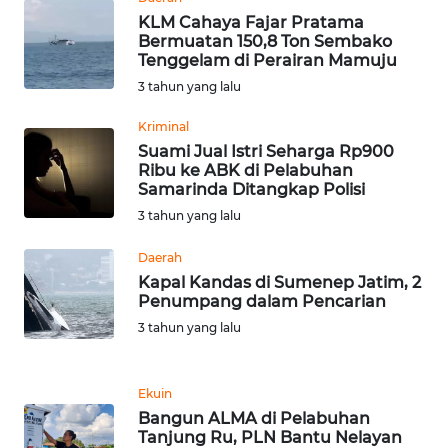
KLM Cahaya Fajar Pratama
Bermuatan 150,8 Ton Sembako
WN
Tenggelam di Perairan Mamuju
NUSANTARA
3 tahun yang lalu
WN
Kriminal
JOGJA
Suami Jual Istri Seharga Rp900
Ribu ke ABK di Pelabuhan
Samarinda Ditangkap Polisi
WN
3 tahun yang lalu
JATIM
Daerah
WN
Kapal Kandas di Sumenep Jatim, 2
BALI
Penumpang dalam Pencarian
3 tahun yang lalu
WN
KALBAR
Ekuin
Bangun ALMA di Pelabuhan
WN
Tanjung Ru, PLN Bantu Nelayan
KALTENG