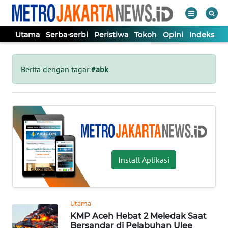
Utama
Serba-serbi
Peristiwa
Tokoh
Opini
Indeks
WAHANA
Tutup
TV
Berita dengan tagar
#abk
UTAMA
SERBA-
SERBI
Install Aplikasi
PERISTIWA
TOKOH
Utama
KMP Aceh Hebat 2 Meledak Saat
OPINI
Bersandar di Pelabuhan Ulee