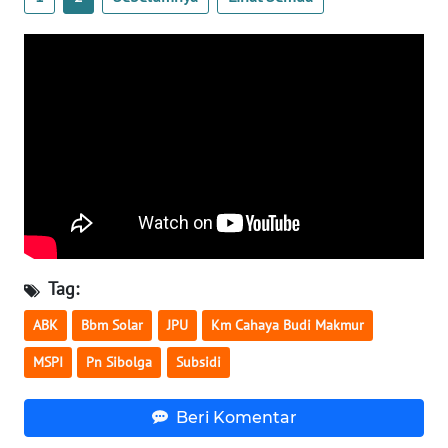
WN
KALTARA
WN
KALSEL
WN
KALTIM
WN
Tag:
SULSEL
ABK
Bbm Solar
JPU
Km Cahaya Budi Makmur
WN
MSPI
Pn Sibolga
Subsidi
GORONTALO
Beri Komentar
WN
SULUT