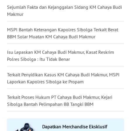
LANGKAT
Sejumlah Fakta dan Kejanggalan Sidang KM Cahaya Budi
Makmur
WN
TAPANULI
MSPI Bantah Keterangan Kapolres Sibolga Terkait Berat
SELATAN
BBM Solar Muatan KM Cahaya Budi Makmur
WN
TANJUNG
Isu Lepaskan KM Cahaya Budi Makmur, Kasat Reskrim
LESUNG
Polres Sibolga : Itu Tidak Benar
WN
Terkait Penyidikan Kasus KM Cahaya Budi Makmur, MSPI
KARO
Laporkan Kapolres Sibolga ke Propam
WN
Terkait Proses Hukum PT Cahaya Budi Makmur, Kejari
SIMALUNGUN
Sibolga Bantah Pelimpahan BB Tangki BBM
WN
LABUHANBATU
Dapatkan Merchandise Eksklusif