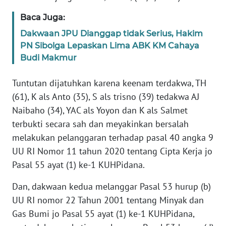
SULBAR
Baca Juga:
WN
Dakwaan JPU Dianggap tidak Serius, Hakim
BABEL
PN Sibolga Lepaskan Lima ABK KM Cahaya
Budi Makmur
WN
SUMBAR
Tuntutan dijatuhkan karena keenam terdakwa, TH
(61), K als Anto (35), S als trisno (39) tedakwa AJ
WN
Naibaho (34), YAC als Yoyon dan K als Salmet
SUMSEL
terbukti secara sah dan meyakinkan bersalah
melakukan pelanggaran terhadap pasal 40 angka 9
WN
UU RI Nomor 11 tahun 2020 tentang Cipta Kerja jo
BENGKULU
Pasal 55 ayat (1) ke-1 KUHPidana.
WN
Dan, dakwaan kedua melanggar Pasal 53 hurup (b)
LAMPUNG
UU RI nomor 22 Tahun 2001 tentang Minyak dan
Gas Bumi jo Pasal 55 ayat (1) ke-1 KUHPidana,
WN
JATENG