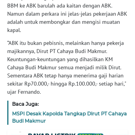
BBM ke ABK barulah ada kaitan dengan ABK.
REDAKSI
Namun dalam perkara ini jelas-jelas pekerjaan ABK
adalah untuk membongkar dan mengisi muatan
KARIR
kapal.
DISCLAIMER
“ABK itu bukan pebisnis, melainkan hanya pekerja
majikannya, Dirut PT Cahaya Budi Makmur.
Wahana
Keuntungan-keuntungan yang dihasilkan KM
News
Regional
Cahaya Budi Makmur semua menjadi milik Dirut.
Sementara ABK tetap hanya menerima gaji harian
WN
sekitar Rp70.000,- hingga Rp.100.000,- setiap hari,"
SUMUT
ujar Fernando.
WN
Baca Juga:
JAKARTA
MSPI Desak Kapolda Tangkap Dirut PT Cahaya
Budi Makmur
WN
JABAR