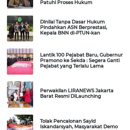
Patuhi Proses Hukum
BEKASI
WN
Dinilai Tanpa Dasar Hukum
BOGOR
Pindahkan ASN Berprestasi,
Kepala BNN di-PTUN-kan
WN
DEPOK
Lantik 100 Pejabat Baru, Gubernur
Pramono ke Sekda : Segera Ganti
WN
Pejabat yang Terlalu Lama
TAPANULI
UTARA
WN
Perwakilan LIRANEWS Jakarta
SAMOSIR
Barat Resmi DiLaunching
WN
PADANG
Tolak Pencalonan Sayid
LAWAS
Iskandarsyah, Masyarakat Demo