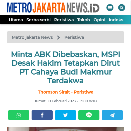
Utama
Serba-serbi
Peristiwa
Tokoh
Opini
Indeks
WAHANA
Tutup
TV
Metro jakarta News
Peristiwa
UTAMA
Minta ABK Dibebaskan, MSPI
Desak Hakim Tetapkan Dirut
SERBA-
PT Cahaya Budi Makmur
SERBI
Terdakwa
Thomson Sirait - Peristiwa
PERISTIWA
Jumat, 10 Februari 2023 - 13:00 WIB
TOKOH
OPINI