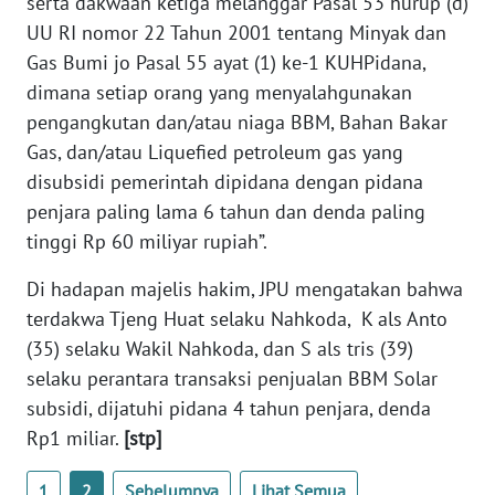
serta dakwaan ketiga melanggar Pasal 53 hurup (d)
UU RI nomor 22 Tahun 2001 tentang Minyak dan
WN
Gas Bumi jo Pasal 55 ayat (1) ke-1 KUHPidana,
NUSANTARA
dimana setiap orang yang menyalahgunakan
pengangkutan dan/atau niaga BBM, Bahan Bakar
WN
Gas, dan/atau Liquefied petroleum gas yang
JOGJA
disubsidi pemerintah dipidana dengan pidana
penjara paling lama 6 tahun dan denda paling
WN
tinggi Rp 60 miliyar rupiah”.
JATIM
Di hadapan majelis hakim, JPU mengatakan bahwa
WN
terdakwa Tjeng Huat selaku Nahkoda, K als Anto
BALI
(35) selaku Wakil Nahkoda, dan S als tris (39)
selaku perantara transaksi penjualan BBM Solar
WN
subsidi, dijatuhi pidana 4 tahun penjara, denda
KALBAR
Rp1 miliar.
[stp]
WN
KALTENG
1
2
Sebelumnya
Lihat Semua