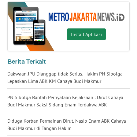
WN
MALUKU
Install Aplikasi
WN
MALUT
WN
Berita Terkait
DAIRI
Dakwaan JPU Dianggap tidak Serius, Hakim PN Sibolga
Lepaskan Lima ABK KM Cahaya Budi Makmur
WN
DANAU
TOBA
PN Sibolga Bantah Pernyataan Kejaksaan : Dirut Cahaya
Budi Makmur Saksi Sidang Enam Terdakwa ABK
WN
NIAS
Diduga Korban Permainan Dirut, Nasib Enam ABK Cahaya
Budi Makmur di Tangan Hakim
WN