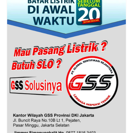
WN
BANTEN
WN
NTT
WN
KEPRI
WN
PAPUA
WN
PAPUA
BARAT
WN