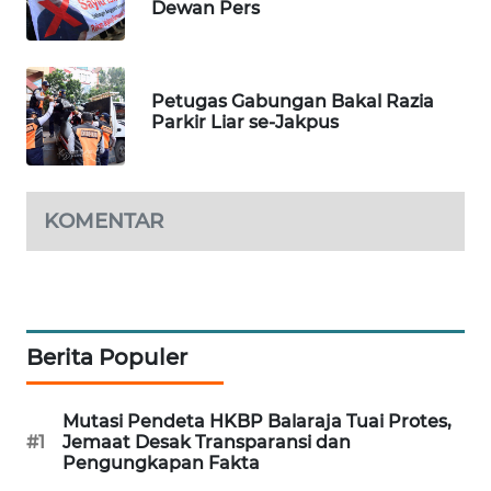
Dewan Pers
WN
SUMEDANG
Petugas Gabungan Bakal Razia
WN
Parkir Liar se-Jakpus
CIANJUR
WN
KEPULAUAN
KOMENTAR
SERIBU
WN
TANGERANG
Berita Populer
WN
BINJAI
Mutasi Pendeta HKBP Balaraja Tuai Protes,
#1
Jemaat Desak Transparansi dan
WN
Pengungkapan Fakta
CIREBON