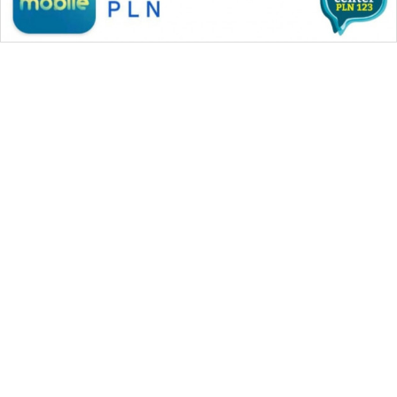
WAHANA
SPORT
WAHANA
UMKM
WAHANA
SELEB
WAHANA MEDIA GROUP
WAHANA
PERSONA
|
|
|
WAHANA NEWS co
WAHANA TANI
WAHANA ADVOKAT
|
|
WAHANA INFRASTRUKTUR
WAHANA KONSUMEN
WAHANA
|
|
|
WAHANA LISTRIK
WAHANA TRAVEL
WAHANA TV
OTOMOTIF
|
|
|
WAHANANEWS id
WAHANANEWS CO ID
WAHANANEWS NET
|
|
|
WAHANA SPORT ID
Wahana UMKM
Wahana Seleb
WAHANA
|
|
|
Wahana Persona
Wahana Otomotif
Wahana Health
HEALTH