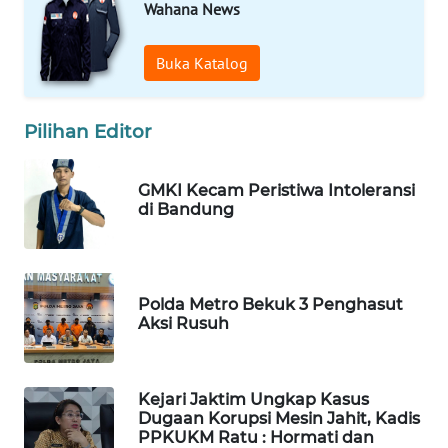
Wahana News
WN
TAPANULI
Buka Katalog
TENGAH
WN DELI
Pilihan Editor
SERDANG
GMKI Kecam Peristiwa Intoleransi
WN
di Bandung
TEBING
TINGGI
WN
Polda Metro Bekuk 3 Penghasut
PAKPAK
Aksi Rusuh
WN
KARAWANG
Kejari Jaktim Ungkap Kasus
Dugaan Korupsi Mesin Jahit, Kadis
WN
PPKUKM Ratu : Hormati dan