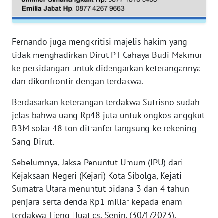
RIAU
WN
SERAMBI
Fernando juga mengkritisi majelis hakim yang
tidak menghadirkan Dirut PT Cahaya Budi Makmur
WN
ke persidangan untuk didengarkan keterangannya
JAMBI
dan dikonfrontir dengan terdakwa.
Berdasarkan keterangan terdakwa Sutrisno sudah
WN
SULTRA
jelas bahwa uang Rp48 juta untuk ongkos anggkut
BBM solar 48 ton ditranfer langsung ke rekening
WN
Sang Dirut.
NTB
Sebelumnya, Jaksa Penuntut Umum (JPU) dari
WN
Kejaksaan Negeri (Kejari) Kota Sibolga, Kejati
SULTENG
Sumatra Utara menuntut pidana 3 dan 4 tahun
penjara serta denda Rp1 miliar kepada enam
WN
terdakwa Tjeng Huat cs, Senin, (30/1/2023).