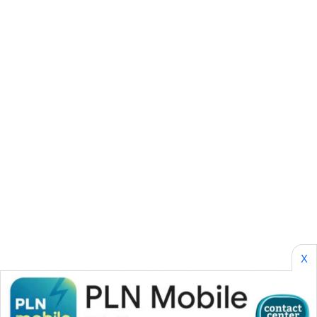
KONSUMEN
WAHANA
LISTRIK
WAHANA
TRAVEL
WAHANA
TV
WAHANANEWS
ID
WAHANANEWS
X
CO ID
WAHANANEWS
NET