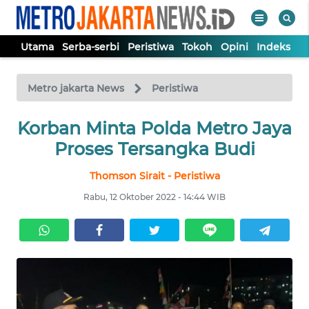
Utama
Serba-serbi
Peristiwa
Tokoh
Opini
Indeks
WAHANA
Tutup
TV
Metro jakarta News
Peristiwa
UTAMA
Korban Minta Polda Metro Jaya
Proses Tersangka Budi
SERBA-
Thomson Sirait - Peristiwa
SERBI
Rabu, 12 Oktober 2022 - 14:44 WIB
PERISTIWA
TOKOH
OPINI