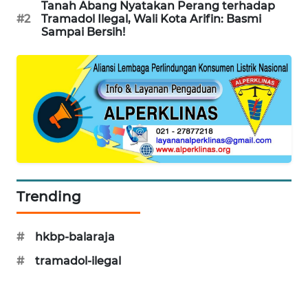
Tanah Abang Nyatakan Perang terhadap
#2
Tramadol Ilegal, Wali Kota Arifin: Basmi
WN
Sampai Bersih!
SUMEDANG
WN
CIANJUR
WN
KEPULAUAN
SERIBU
WN
Trending
TANGERANG
#
hkbp-balaraja
WN
BINJAI
#
tramadol-ilegal
WN
CIREBON