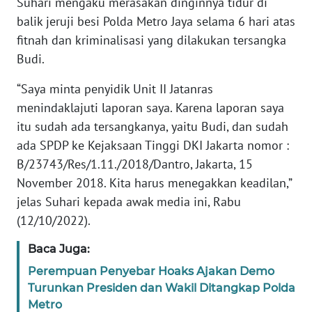
Suhari mengaku merasakan dinginnya tidur di
RIAU
balik jeruji besi Polda Metro Jaya selama 6 hari atas
fitnah dan kriminalisasi yang dilakukan tersangka
WN
SERAMBI
Budi.
“Saya minta penyidik Unit II Jatanras
WN
menindaklajuti laporan saya. Karena laporan saya
JAMBI
itu sudah ada tersangkanya, yaitu Budi, dan sudah
ada SPDP ke Kejaksaan Tinggi DKI Jakarta nomor :
WN
SULTRA
B/23743/Res/1.11./2018/Dantro, Jakarta, 15
November 2018. Kita harus menegakkan keadilan,”
WN
jelas Suhari kepada awak media ini, Rabu
NTB
(12/10/2022).
WN
Baca Juga:
SULTENG
Perempuan Penyebar Hoaks Ajakan Demo
Turunkan Presiden dan Wakil Ditangkap Polda
WN
Metro