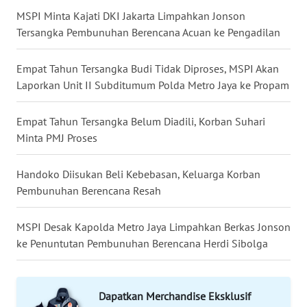
MSPI Minta Kajati DKI Jakarta Limpahkan Jonson
WN
Tersangka Pembunuhan Berencana Acuan ke Pengadilan
MALUKU
Empat Tahun Tersangka Budi Tidak Diproses, MSPI Akan
WN
Laporkan Unit II Subditumum Polda Metro Jaya ke Propam
MALUT
Empat Tahun Tersangka Belum Diadili, Korban Suhari
WN
Minta PMJ Proses
DAIRI
Handoko Diisukan Beli Kebebasan, Keluarga Korban
WN
Pembunuhan Berencana Resah
DANAU
TOBA
MSPI Desak Kapolda Metro Jaya Limpahkan Berkas Jonson
ke Penuntutan Pembunuhan Berencana Herdi Sibolga
WN
NIAS
Dapatkan Merchandise Eksklusif
WN