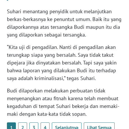
SULBAR
Suhari menantang penyidik untuk melanjutkan
WN
berkas-berkasnya ke penuntut umum. Baik itu yang
BABEL
dilaporkannya atas tersangka Budi maupun itu dia
yang dilaporkan sebagai tersangka.
WN
SUMBAR
“Kita uji di pengadilan. Nanti di pengadilan akan
terungkap siapa yang bersalah. Saya tidak takut
WN
dipejara jika dinyatakan bersalah. Tapi saya yakin
SUMSEL
bahwa laporan yang dilakukan Budi itu terhadap
saya adalah kriminalisasi,” tegas Suhari.
WN
BENGKULU
Budi dilaporkan melakukan perbuatan tidak
menyenangkan atau fitnah karena telah membuat
WN
kegaduhan di tempat Suhari bekerja dan memaki-
LAMPUNG
maki dengan kata-kata tidak sopan.
WN
1
2
3
4
Selanjutnya
Lihat Semua
JATENG