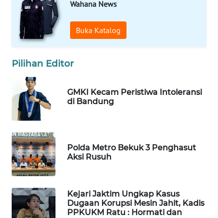
Wahana News
LANGKAT
Buka Katalog
WN
TAPANULI
SELATAN
Pilihan Editor
WN
TANJUNG
GMKI Kecam Peristiwa Intoleransi
LESUNG
di Bandung
WN
KARO
Polda Metro Bekuk 3 Penghasut
Aksi Rusuh
WN
SIMALUNGUN
Kejari Jaktim Ungkap Kasus
WN
Dugaan Korupsi Mesin Jahit, Kadis
LABUHANBATU
PPKUKM Ratu : Hormati dan