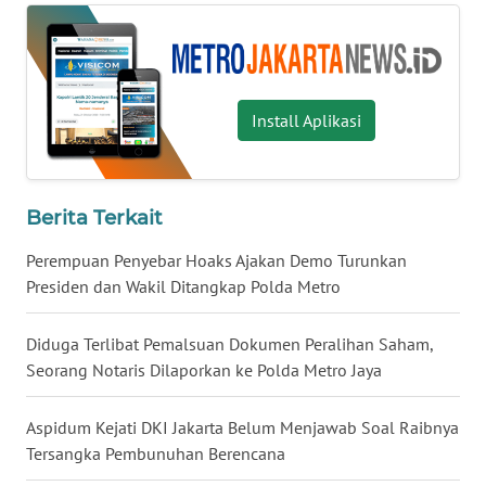
WN
KALTARA
Install Aplikasi
WN
KALSEL
WN
Berita Terkait
KALTIM
Perempuan Penyebar Hoaks Ajakan Demo Turunkan
Presiden dan Wakil Ditangkap Polda Metro
WN
SULSEL
Diduga Terlibat Pemalsuan Dokumen Peralihan Saham,
Seorang Notaris Dilaporkan ke Polda Metro Jaya
WN
GORONTALO
Aspidum Kejati DKI Jakarta Belum Menjawab Soal Raibnya
Tersangka Pembunuhan Berencana
WN
SULUT