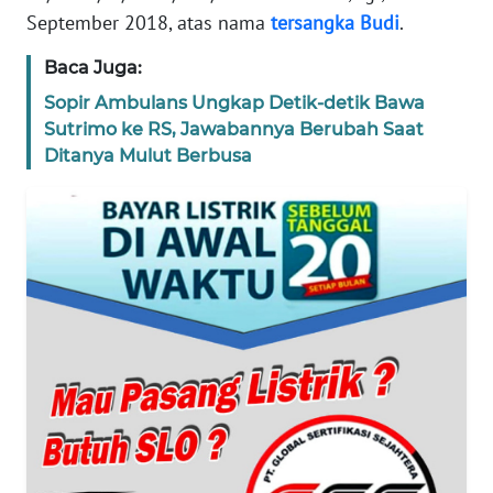
September 2018, atas nama
tersangka
Budi
.
REDAKSI
Baca Juga:
KARIR
Sopir Ambulans Ungkap Detik-detik Bawa
Sutrimo ke RS, Jawabannya Berubah Saat
DISCLAIMER
Ditanya Mulut Berbusa
Wahana
News
Regional
WN
SUMUT
WN
JAKARTA
WN
JABAR