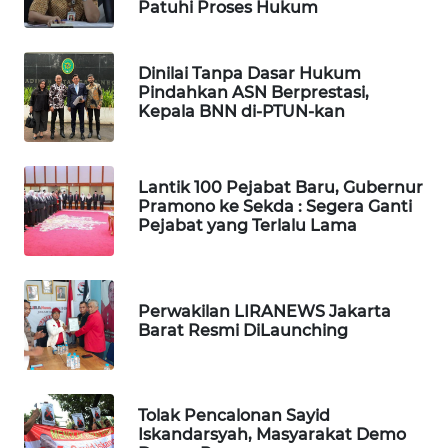
Patuhi Proses Hukum
WN
TAPANULI
TENGAH
Dinilai Tanpa Dasar Hukum
Pindahkan ASN Berprestasi,
Kepala BNN di-PTUN-kan
WN DELI
SERDANG
Lantik 100 Pejabat Baru, Gubernur
WN
Pramono ke Sekda : Segera Ganti
TEBING
Pejabat yang Terlalu Lama
TINGGI
WN
PAKPAK
Perwakilan LIRANEWS Jakarta
Barat Resmi DiLaunching
WN
KARAWANG
Tolak Pencalonan Sayid
Iskandarsyah, Masyarakat Demo
WN