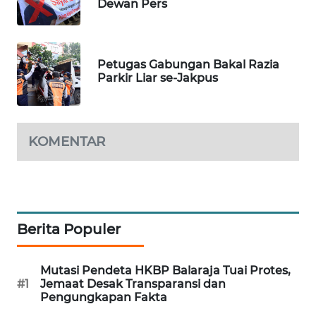
Dewan Pers
BEKASI
WN
BOGOR
Petugas Gabungan Bakal Razia
Parkir Liar se-Jakpus
WN
DEPOK
KOMENTAR
WN
TAPANULI
UTARA
WN
Berita Populer
SAMOSIR
WN
Mutasi Pendeta HKBP Balaraja Tuai Protes,
PADANG
#1
Jemaat Desak Transparansi dan
Pengungkapan Fakta
LAWAS