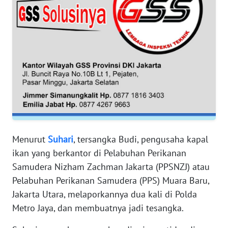
WN
BANTEN
WN
NTT
WN
KEPRI
WN
Menurut
Suhari
, tersangka Budi, pengusaha kapal
PAPUA
ikan yang berkantor di Pelabuhan Perikanan
Samudera Nizham Zachman Jakarta (PPSNZJ) atau
WN
Pelabuhan Perikanan Samudera (PPS) Muara Baru,
PAPUA
Jakarta Utara, melaporkannya dua kali di Polda
BARAT
Metro Jaya, dan membuatnya jadi tesangka.
WN