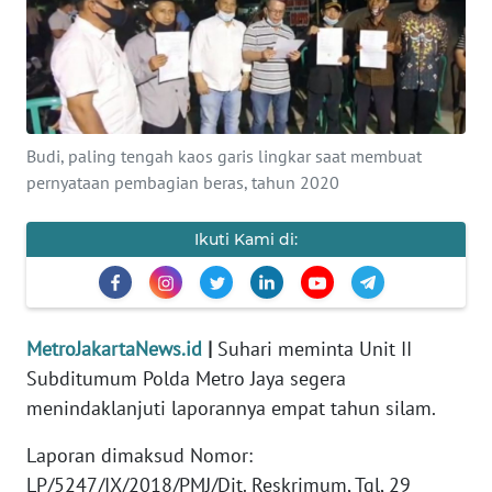
Informasi
INDEKS
BERITA
Budi, paling tengah kaos garis lingkar saat membuat
KONTAK
pernyataan pembagian beras, tahun 2020
KAMI
Ikuti Kami di:
INFO
IKLAN
TENTANG
MetroJakartaNews.id
|
Suhari meminta Unit II
KAMI
Subditumum Polda Metro Jaya segera
menindaklanjuti laporannya empat tahun silam.
PEDOMAN
MEDIA
Laporan dimaksud Nomor:
SIBER
LP/5247/IX/2018/PMJ/Dit. Reskrimum, Tgl, 29