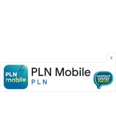
KONSUMEN
WAHANA
LISTRIK
WAHANA
TRAVEL
WAHANA
X
TV
WAHANANEWS
ID
WAHANANEWS
CO ID
WAHANANEWS
NET