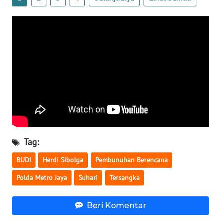
WN
NUSANTARA
WN
JOGJA
WN
JATIM
WN
Tag:
BALI
BUDI
Herdi Sibolga
Pembunuhan Berencana
WN
Polda Metro Jaya
Suhari
Tersangka
KALBAR
Beri Komentar
WN
KALTENG