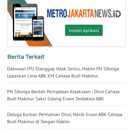
WN
PRIANGAN
TIMUR
Install Aplikasi
WN
SEMARANG
Berita Terkait
WN
Dakwaan JPU Dianggap tidak Serius, Hakim PN Sibolga
SOLO
Lepaskan Lima ABK KM Cahaya Budi Makmur
WN
BOROBUDUR
PN Sibolga Bantah Pernyataan Kejaksaan : Dirut Cahaya
Budi Makmur Saksi Sidang Enam Terdakwa ABK
WN
MADURA
Diduga Korban Permainan Dirut, Nasib Enam ABK Cahaya
Budi Makmur di Tangan Hakim
WN