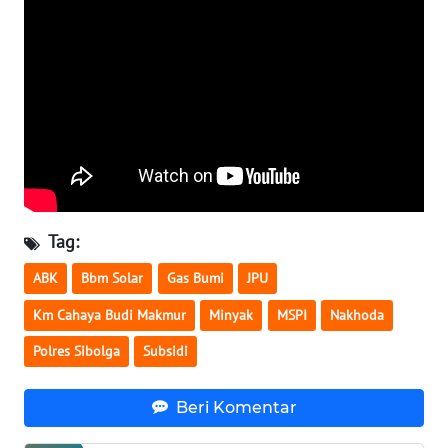
WN
INDRAMAYU
WN
KUNINGAN
WN
MAJALENGKA
Tag:
WN
ABK
Bbm Solar
Gas Bumi
JPU
SUBANG
Km Cahaya Budi Makmur
Minyak
MSPI
Nakhoda
WN
Polres Sibolga
Subsidi
SUKABUMI
Beri Komentar
WN
PURWAKARTA