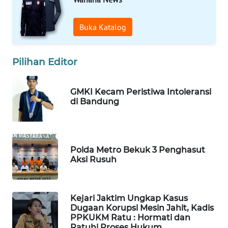
BORNEO
Wahana
Buka Katalog
Media
Group
Pilihan Editor
WAHANA
NEWS
GMKI Kecam Peristiwa Intoleransi
di Bandung
WAHANA
TANI
WAHANA
Polda Metro Bekuk 3 Penghasut
ADVOKAT
Aksi Rusuh
WAHANA
INFRASTRUKTUR
Kejari Jaktim Ungkap Kasus
Dugaan Korupsi Mesin Jahit, Kadis
PPKUKM Ratu : Hormati dan
WAHANA
Patuhi Proses Hukum