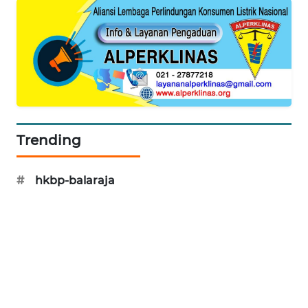
WAHANA
DESA
WISATA
LAPAK
WAHANA
Trending
Wahana
Network
#
hkbp-balaraja
KONSUMEN
LISTRIK
MASYARAKAT
KELISTRIKAN
WALINKI