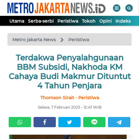
Utama
Serba-serbi
Peristiwa
Tokoh
Opini
Indeks
WAHANA
Tutup
TV
Metro jakarta News
Peristiwa
UTAMA
Terdakwa Penyalahgunaan
BBM Subsidi, Nakhoda KM
SERBA-
Cahaya Budi Makmur Dituntut
SERBI
4 Tahun Penjara
Thomson Sirait - Peristiwa
PERISTIWA
Selasa, 7 Februari 2023 - 12:47 WIB
TOKOH
OPINI