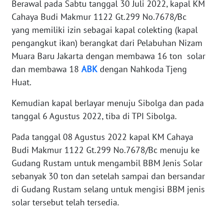
Berawal pada Sabtu tanggal 30 Juli 2022, kapal KM
Cahaya Budi Makmur 1122 Gt.299 No.7678/Bc
WN
yang memiliki izin sebagai kapal colekting (kapal
KALTARA
pengangkut ikan) berangkat dari Pelabuhan Nizam
Muara Baru Jakarta dengan membawa 16 ton solar
WN
dan membawa 18
ABK
dengan Nahkoda Tjeng
KALSEL
Huat.
WN
Kemudian kapal berlayar menuju Sibolga dan pada
KALTIM
tanggal 6 Agustus 2022, tiba di TPI Sibolga.
WN
Pada tanggal 08 Agustus 2022 kapal KM Cahaya
SULSEL
Budi Makmur 1122 Gt.299 No.7678/Bc menuju ke
Gudang Rustam untuk mengambil BBM Jenis Solar
WN
sebanyak 30 ton dan setelah sampai dan bersandar
GORONTALO
di Gudang Rustam selang untuk mengisi BBM jenis
solar tersebut telah tersedia.
WN
SULUT