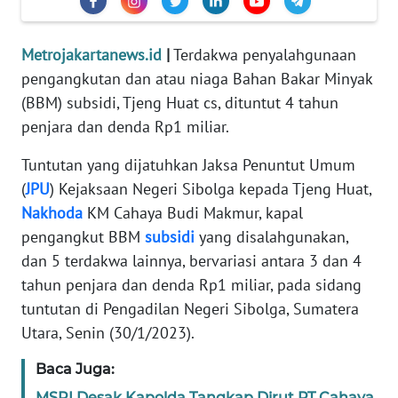
REDAKSI
Metrojakartanews.id
|
Terdakwa penyalahgunaan
KARIR
pengangkutan dan atau niaga Bahan Bakar Minyak
(BBM) subsidi, Tjeng Huat cs, dituntut 4 tahun
DISCLAIMER
penjara dan denda Rp1 miliar.
Wahana
Tuntutan yang dijatuhkan Jaksa Penuntut Umum
News
(
JPU
) Kejaksaan Negeri Sibolga kepada Tjeng Huat,
Regional
Nakhoda
KM Cahaya Budi Makmur, kapal
pengangkut BBM
subsidi
yang disalahgunakan,
WN
SUMUT
dan 5 terdakwa lainnya, bervariasi antara 3 dan 4
tahun penjara dan denda Rp1 miliar, pada sidang
WN
tuntutan di Pengadilan Negeri Sibolga, Sumatera
JAKARTA
Utara, Senin (30/1/2023).
Baca Juga:
WN
JABAR
MSPI Desak Kapolda Tangkap Dirut PT Cahaya