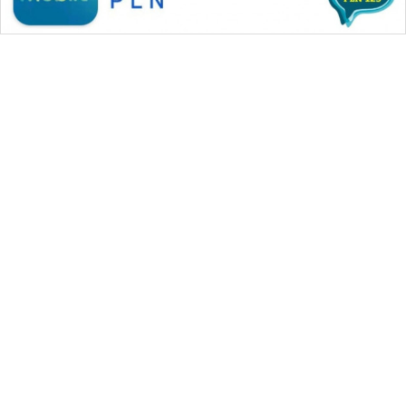
CILEUNGSI
NEWS
BERKAT
NEWS
BERAMPU
NEWS
ANUGERAH
WAHANA MEDIA GROUP
NEWS
|
|
|
WAHANA NEWS co
WAHANA TANI
WAHANA ADVOKAT
|
|
WAHANA INFRASTRUKTUR
WAHANA KONSUMEN
AKHLAK
|
|
|
WAHANA LISTRIK
WAHANA TRAVEL
WAHANA TV
ID
|
|
|
WAHANANEWS id
WAHANANEWS CO ID
WAHANANEWS NET
|
|
|
WAHANA SPORT ID
Wahana UMKM
Wahana Seleb
PERAPKI
|
|
|
Wahana Persona
Wahana Otomotif
Wahana Health
NEWS
|
Wahana Desa Wisata
Lapak Wahana