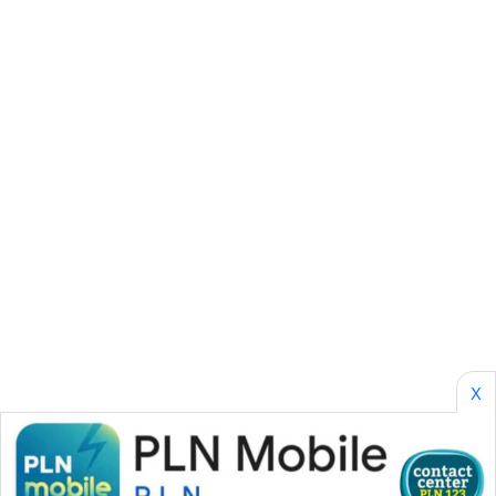
KARING
NEWS
JURNAL
MARITIM
HUMBANG
NEWS
GARONGGANG
NEWS
FISUELRI
X
ID
ENERGI
NEWS