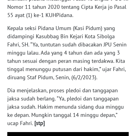
Nomor 11 tahun 2020 tentang Cipta Kerja jo Pasal
WN
55 ayat (1) ke-1 KUHPidana.
SUMEDANG
Kepala seksi Pidana Umum (Kasi Pidum) yang
WN
didampingi Kasubbag Bin Kejari Kota Sibolga
CIANJUR
Fahri, SH. “Ya, tuntutan sudah dibacakan JPU Senin
minggu lalau. Ada yang 4 tahun dan ada yang 3
WN
KEPULAUAN
tahun sesuai dengan peran masing terdakwa. Kita
SERIBU
tinggal menunggu putusan dari hakim,” ujar Fahri,
diruang Staf Pidum, Senin, (6/2/2023).
WN
TANGERANG
Dia menjelaskan, proses pledoi dan tanggapan
jaksa sudah berlang. “Ya, pledoi dan tanggapan
WN
jaksa sudah. Hakim menunda sidang dua minggu
BINJAI
ke depan. Mungkin tanggal 14 minggu depan,”
ucap Fahri.
[stp]
WN
CIREBON