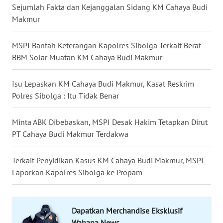
SURABAYA
Sejumlah Fakta dan Kejanggalan Sidang KM Cahaya Budi
Makmur
WN
NATUNA
MSPI Bantah Keterangan Kapolres Sibolga Terkait Berat
BBM Solar Muatan KM Cahaya Budi Makmur
WN
BINTAN
Isu Lepaskan KM Cahaya Budi Makmur, Kasat Reskrim
Polres Sibolga : Itu Tidak Benar
WN
MANDALIKA
Minta ABK Dibebaskan, MSPI Desak Hakim Tetapkan Dirut
PT Cahaya Budi Makmur Terdakwa
WN
LIKUPANG
Terkait Penyidikan Kasus KM Cahaya Budi Makmur, MSPI
Laporkan Kapolres Sibolga ke Propam
WN
LABUANBAJO
Dapatkan Merchandise Eksklusif
WN
Wahana News