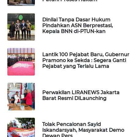
KONSUMEN
WAHANA
Dinilai Tanpa Dasar Hukum
LISTRIK
Pindahkan ASN Berprestasi,
Kepala BNN di-PTUN-kan
WAHANA
TRAVEL
Lantik 100 Pejabat Baru, Gubernur
Pramono ke Sekda : Segera Ganti
WAHANA
Pejabat yang Terlalu Lama
TV
WAHANANEWS
ID
Perwakilan LIRANEWS Jakarta
Barat Resmi DiLaunching
WAHANANEWS
CO ID
Tolak Pencalonan Sayid
Iskandarsyah, Masyarakat Demo
WAHANANEWS
Dewan Pers
NET