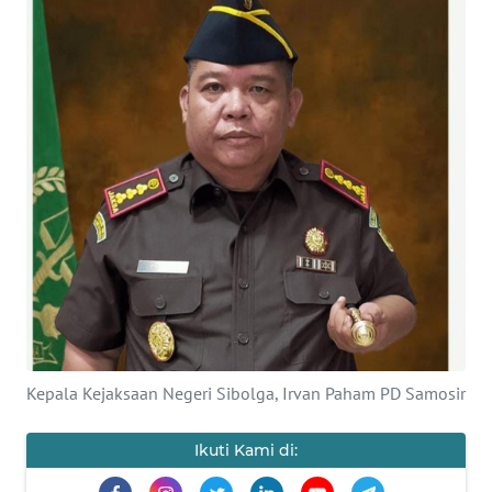
Informasi
INDEKS
BERITA
KONTAK
KAMI
INFO
IKLAN
TENTANG
KAMI
Kepala Kejaksaan Negeri Sibolga, Irvan Paham PD Samosir
PEDOMAN
MEDIA
Ikuti Kami di:
SIBER