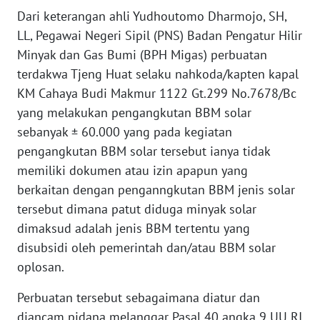
BEKASI
Dari keterangan ahli Yudhoutomo Dharmojo, SH,
LL, Pegawai Negeri Sipil (PNS) Badan Pengatur Hilir
WN
Minyak dan Gas Bumi (BPH Migas) perbuatan
BOGOR
terdakwa Tjeng Huat selaku nahkoda/kapten kapal
KM Cahaya Budi Makmur 1122 Gt.299 No.7678/Bc
WN
yang melakukan pengangkutan BBM solar
DEPOK
sebanyak ± 60.000 yang pada kegiatan
pengangkutan BBM solar tersebut ianya tidak
WN
TAPANULI
memiliki dokumen atau izin apapun yang
UTARA
berkaitan dengan penganngkutan BBM jenis solar
tersebut dimana patut diduga minyak solar
WN
dimaksud adalah jenis BBM tertentu yang
SAMOSIR
disubsidi oleh pemerintah dan/atau BBM solar
oplosan.
WN
PADANG
Perbuatan tersebut sebagaimana diatur dan
LAWAS
diancam pidana melanggar Pasal 40 angka 9 UU RI