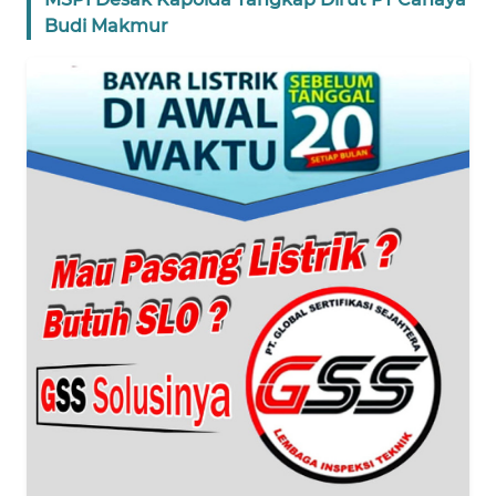
Budi Makmur
WN
BANTEN
WN
NTT
WN
KEPRI
WN
PAPUA
WN
PAPUA
BARAT
WN