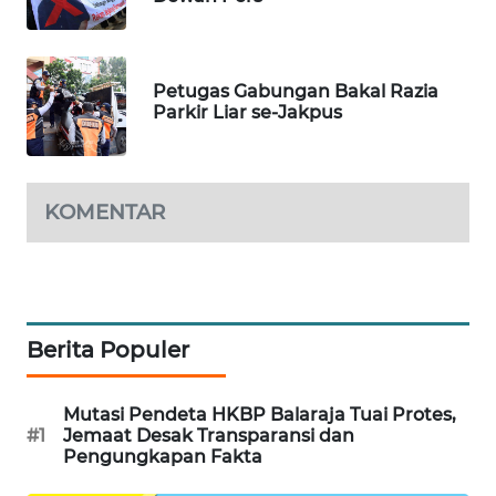
WAHANA
SPORT
Petugas Gabungan Bakal Razia
Parkir Liar se-Jakpus
WAHANA
UMKM
KOMENTAR
WAHANA
SELEB
WAHANA
PERSONA
Berita Populer
WAHANA
OTOMOTIF
Mutasi Pendeta HKBP Balaraja Tuai Protes,
#1
Jemaat Desak Transparansi dan
Pengungkapan Fakta
WAHANA
HEALTH