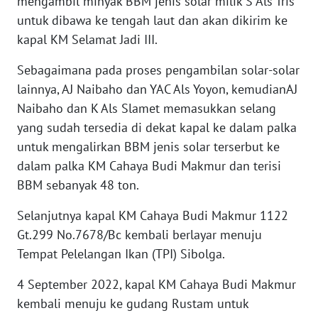
mengambil minyak BBM jenis solar milik S Als Tris
LANGKAT
untuk dibawa ke tengah laut dan akan dikirim ke
kapal KM Selamat Jadi III.
WN
TAPANULI
Sebagaimana pada proses pengambilan solar-solar
SELATAN
lainnya, AJ Naibaho dan YAC Als Yoyon, kemudianAJ
Naibaho dan K Als Slamet memasukkan selang
WN
TANJUNG
yang sudah tersedia di dekat kapal ke dalam palka
LESUNG
untuk mengalirkan BBM jenis solar terserbut ke
dalam palka KM Cahaya Budi Makmur dan terisi
WN
BBM sebanyak 48 ton.
KARO
Selanjutnya kapal KM Cahaya Budi Makmur 1122
WN
Gt.299 No.7678/Bc kembali berlayar menuju
SIMALUNGUN
Tempat Pelelangan Ikan (TPI) Sibolga.
4 September 2022, kapal KM Cahaya Budi Makmur
WN
LABUHANBATU
kembali menuju ke gudang Rustam untuk