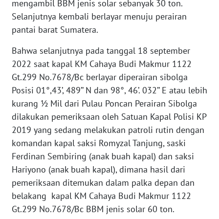
mengambil BBM jenis solar sebanyak 30 ton.
WN
Selanjutnya kembali berlayar menuju perairan
TAPANULI
pantai barat Sumatera.
TENGAH
Bahwa selanjutnya pada tanggal 18 september
WN DELI
2022 saat kapal KM Cahaya Budi Makmur 1122
SERDANG
Gt.299 No.7678/Bc berlayar diperairan sibolga
Posisi 01°,43’, 489’’ N dan 98°, 46’. 032’’ E atau lebih
WN
kurang ½ Mil dari Pulau Poncan Perairan Sibolga
TEBING
TINGGI
dilakukan pemeriksaan oleh Satuan Kapal Polisi KP
2019 yang sedang melakukan patroli rutin dengan
WN
komandan kapal saksi Romyzal Tanjung, saski
PAKPAK
Ferdinan Sembiring (anak buah kapal) dan saksi
Hariyono (anak buah kapal), dimana hasil dari
WN
pemeriksaan ditemukan dalam palka depan dan
KARAWANG
belakang kapal KM Cahaya Budi Makmur 1122
Gt.299 No.7678/Bc BBM jenis solar 60 ton.
WN