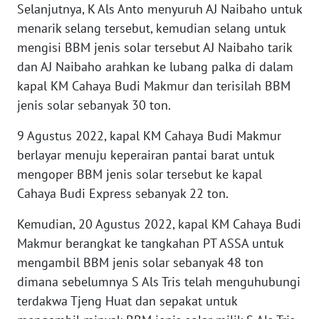
Selanjutnya, K Als Anto menyuruh AJ Naibaho untuk
menarik selang tersebut, kemudian selang untuk
WN
mengisi BBM jenis solar tersebut AJ Naibaho tarik
MALUKU
dan AJ Naibaho arahkan ke lubang palka di dalam
WN
kapal KM Cahaya Budi Makmur dan terisilah BBM
MALUT
jenis solar sebanyak 30 ton.
9 Agustus 2022, kapal KM Cahaya Budi Makmur
WN
DAIRI
berlayar menuju keperairan pantai barat untuk
mengoper BBM jenis solar tersebut ke kapal
WN
Cahaya Budi Express sebanyak 22 ton.
DANAU
TOBA
Kemudian, 20 Agustus 2022, kapal KM Cahaya Budi
Makmur berangkat ke tangkahan PT ASSA untuk
WN
mengambil BBM jenis solar sebanyak 48 ton
NIAS
dimana sebelumnya S Als Tris telah menguhubungi
terdakwa Tjeng Huat dan sepakat untuk
WN