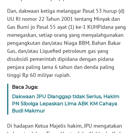
SULBAR
Dan, dakwaan ketiga melanggar Pasal 53 hurup (d)
WN
UU RI nomor 22 Tahun 2001 tentang Minyak dan
BABEL
Gas Bumi jo Pasal 55 ayat (1) ke-1 KUHPidana yang
menegaskan, setiap orang yang menyalahgunakan
WN
pengangkutan dan/atau Niaga BBM, Bahan Bakar
SUMBAR
Gas, dan/atau Liquefied petroleum gas yang
disubsidi pemerintah dipidana dengan pidana
WN
penjara paling lama 6 tahun dan denda paling
SUMSEL
tinggi Rp 60 miliyar rupiah.
WN
Baca Juga:
BENGKULU
Dakwaan JPU Dianggap tidak Serius, Hakim
PN Sibolga Lepaskan Lima ABK KM Cahaya
WN
LAMPUNG
Budi Makmur
Di hadapan Ketua Majelis hakim, JPU mengatakan
WN
JATENG