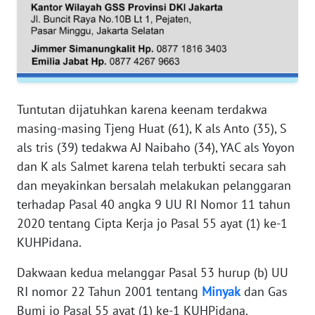
RIAU
WN
SERAMBI
WN
Tuntutan dijatuhkan karena keenam terdakwa
JAMBI
masing-masing Tjeng Huat (61), K als Anto (35), S
als tris (39) tedakwa AJ Naibaho (34), YAC als Yoyon
WN
SULTRA
dan K als Salmet karena telah terbukti secara sah
dan meyakinkan bersalah melakukan pelanggaran
WN
terhadap Pasal 40 angka 9 UU RI Nomor 11 tahun
NTB
2020 tentang Cipta Kerja jo Pasal 55 ayat (1) ke-1
KUHPidana.
WN
SULTENG
Dakwaan kedua melanggar Pasal 53 hurup (b) UU
RI nomor 22 Tahun 2001 tentang
Minyak
dan Gas
WN
Bumi jo Pasal 55 ayat (1) ke-1 KUHPidana.