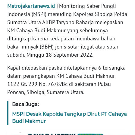
Metrojakartanews.id
|
Monitoring Saber Pungli
REDAKSI
Indonesia (MSPI) menuding Kapolres Sibolga Polda
Sumatra Utara AKBP Taryono Raharja melepaskan
KARIR
KM Cahaya Budi Makmur yang sebelumnya
ditangkap karena kedapatan membawa bahan
DISCLAIMER
bakar minyak (BBM) jenis solar ilegal atau solar
Wahana
subsidi, Minggu 18 September 2022.
News
Regional
Kapal dilepaskan paska ditetapkannya 6 tersangka
dalam penangkapan KM Cahaya Budi Makmur
WN
1122 Gt. 299 No. 7678/Bc di sekitaran Pulau
SUMUT
Poncan, Sibolga, Sumatera Utara.
WN
Baca Juga:
JAKARTA
MSPI Desak Kapolda Tangkap Dirut PT Cahaya
Budi Makmur
WN
JABAR