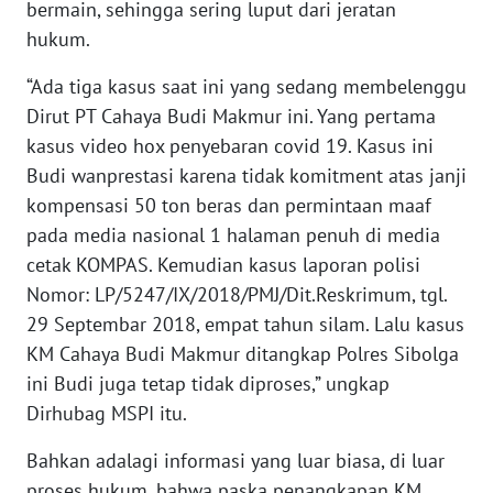
bermain, sehingga sering luput dari jeratan
LANGKAT
hukum.
WN
“Ada tiga kasus saat ini yang sedang membelenggu
TAPANULI
SELATAN
Dirut PT Cahaya Budi Makmur ini. Yang pertama
kasus video hox penyebaran covid 19. Kasus ini
WN
Budi wanprestasi karena tidak komitment atas janji
TANJUNG
kompensasi 50 ton beras dan permintaan maaf
LESUNG
pada media nasional 1 halaman penuh di media
cetak KOMPAS. Kemudian kasus laporan polisi
WN
Nomor: LP/5247/IX/2018/PMJ/Dit.Reskrimum, tgl.
KARO
29 Septembar 2018, empat tahun silam. Lalu kasus
KM Cahaya Budi Makmur ditangkap Polres Sibolga
WN
SIMALUNGUN
ini Budi juga tetap tidak diproses,” ungkap
Dirhubag MSPI itu.
WN
Bahkan adalagi informasi yang luar biasa, di luar
LABUHANBATU
proses hukum, bahwa paska penangkapan KM