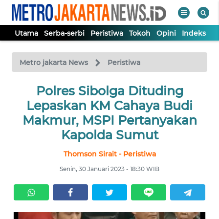
Utama
Serba-serbi
Peristiwa
Tokoh
Opini
Indeks
WAHANA
Tutup
TV
Metro jakarta News
Peristiwa
UTAMA
Polres Sibolga Dituding
Lepaskan KM Cahaya Budi
SERBA-
Makmur, MSPI Pertanyakan
SERBI
Kapolda Sumut
Thomson Sirait - Peristiwa
PERISTIWA
Senin, 30 Januari 2023 - 18:30 WIB
TOKOH
OPINI