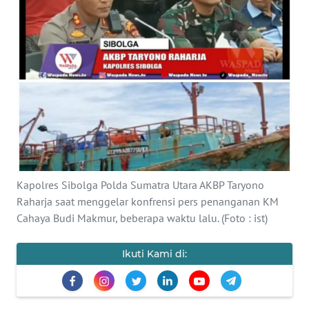
Informasi
INDEKS
BERITA
KONTAK
KAMI
INFO
IKLAN
Kapolres Sibolga Polda Sumatra Utara AKBP Taryono
Raharja saat menggelar konfrensi pers penanganan KM
TENTANG
Cahaya Budi Makmur, beberapa waktu lalu. (Foto : ist)
KAMI
Ikuti Kami di:
PEDOMAN
MEDIA
SIBER