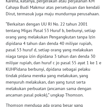
Karena, katanya, pergerakan atau perjalanan KM
Cahaya Budi Makmur atas persetujuan dan kendali
WN
Dirut, termasuk juga maju mundurnya perusahaan.
KALTARA
“Berkaitan dengan UU RI No. 22 tahun 2001
WN
tentang Migas Pasal 53 Huruf b, berbunyi, setiap
KALSEL
orang yang melakukan Pengangkutan tanpa Izin
dipidana 4 tahun dan denda 40 miliyar rupiah,
WN
pasal 53 huruf d, setiap orang yang melakukan
KALTIM
niaga tanpa izin dipidana 3 tahun dan denda 30
miliyar rupiah, dan huruf c jo pasal 55 ayat 1 ke 1 e
WN
KUHPidana berbunyi, dpidana sebagai pelaku
SULSEL
tindak pidana mereka yang melakukan, yang
menyuruh melakukan, dan yang turut serta
WN
GORONTALO
melakukan perbuatan (ancaman sama dengan
ancaman pasal pokok),” ungkap Thomson.
WN
Thomson menduga ada orang besar yang
SULUT