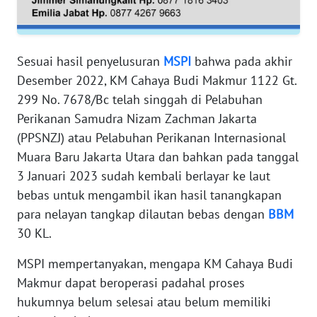
RIAU
WN
SERAMBI
Sesuai hasil penyelusuran
MSPI
bahwa pada akhir
Desember 2022, KM Cahaya Budi Makmur 1122 Gt.
WN
299 No. 7678/Bc telah singgah di Pelabuhan
JAMBI
Perikanan Samudra Nizam Zachman Jakarta
(PPSNZJ) atau Pelabuhan Perikanan Internasional
WN
Muara Baru Jakarta Utara dan bahkan pada tanggal
SULTRA
3 Januari 2023 sudah kembali berlayar ke laut
bebas untuk mengambil ikan hasil tanangkapan
WN
para nelayan tangkap dilautan bebas dengan
BBM
NTB
30 KL.
WN
MSPI mempertanyakan, mengapa KM Cahaya Budi
SULTENG
Makmur dapat beroperasi padahal proses
hukumnya belum selesai atau belum memiliki
WN