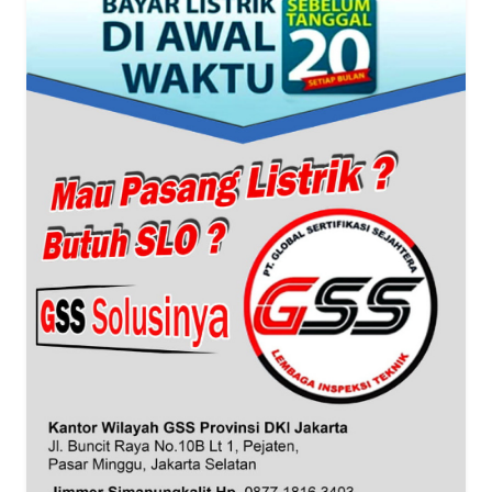
WN
BANTEN
WN
NTT
WN
KEPRI
WN
PAPUA
WN
PAPUA
BARAT
WN