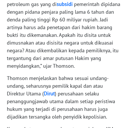
petroleum gas yang di
subsidi
pemerintah dipidana
dengan pidana penjara paling lama 6 tahun dan
WN
denda paling tinggi Rp 60 miliyar rupiah. Jadi
NUSANTARA
artinya harus ada penetapan dari hakim barang
bukti itu dikemanakan. Apakah itu disita untuk
WN
JOGJA
dimusnakan atau disisita negara untuk dikuasai
negara? Atau dikembalikan kepada pemiliknya, itu
WN
tergantung dari amar putusan Hakim yang
JATIM
menyidangkan,” ujar Thomson.
Thomson menjelaskan bahwa sesuai undang-
WN
BALI
undang, seharusnya pemilik kapal dan atau
Direktur Utama (
Dirut
) perusahaan selaku
WN
penanggungjawab utama dalam setiap peristiwa
KALBAR
hukum yang terjadi di perusahaan harus juga
dijadikan tersangka oleh penyidik kepolisian.
WN
KALTENG