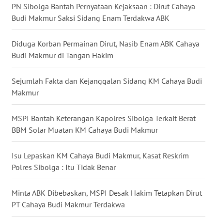
PN Sibolga Bantah Pernyataan Kejaksaan : Dirut Cahaya
Budi Makmur Saksi Sidang Enam Terdakwa ABK
WN
INDRAMAYU
Diduga Korban Permainan Dirut, Nasib Enam ABK Cahaya
Budi Makmur di Tangan Hakim
WN
KUNINGAN
Sejumlah Fakta dan Kejanggalan Sidang KM Cahaya Budi
Makmur
WN
MAJALENGKA
MSPI Bantah Keterangan Kapolres Sibolga Terkait Berat
WN
BBM Solar Muatan KM Cahaya Budi Makmur
SUBANG
Isu Lepaskan KM Cahaya Budi Makmur, Kasat Reskrim
WN
Polres Sibolga : Itu Tidak Benar
SUKABUMI
Minta ABK Dibebaskan, MSPI Desak Hakim Tetapkan Dirut
WN
PT Cahaya Budi Makmur Terdakwa
PURWAKARTA