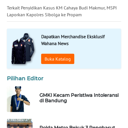
Terkait Penyidikan Kasus KM Cahaya Budi Makmur, MSPI
WN
Laporkan Kapolres Sibolga ke Propam
PRIANGAN
TIMUR
Dapatkan Merchandise Eksklusif
WN
Wahana News
SEMARANG
Buka Katalog
WN
SOLO
Pilihan Editor
WN
BOROBUDUR
GMKI Kecam Peristiwa Intoleransi
di Bandung
WN
MADURA
WN
Polda Metro Bekuk 3 Penghasut