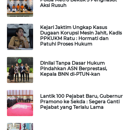
SURABAYA
Aksi Rusuh
WN
NATUNA
Kejari Jaktim Ungkap Kasus
Dugaan Korupsi Mesin Jahit, Kadis
WN
PPKUKM Ratu : Hormati dan
Patuhi Proses Hukum
BINTAN
WN
Dinilai Tanpa Dasar Hukum
MANDALIKA
Pindahkan ASN Berprestasi,
Kepala BNN di-PTUN-kan
WN
LIKUPANG
Lantik 100 Pejabat Baru, Gubernur
Pramono ke Sekda : Segera Ganti
WN
Pejabat yang Terlalu Lama
LABUANBAJO
WN