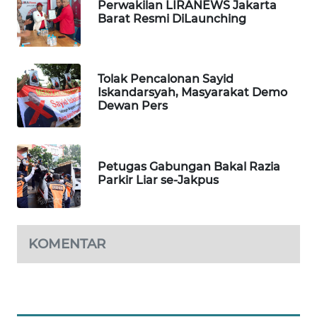
BORNEO
Perwakilan LIRANEWS Jakarta
Barat Resmi DiLaunching
Wahana
Media
Group
Tolak Pencalonan Sayid
Iskandarsyah, Masyarakat Demo
WAHANA
Dewan Pers
NEWS
WAHANA
TANI
Petugas Gabungan Bakal Razia
Parkir Liar se-Jakpus
WAHANA
ADVOKAT
KOMENTAR
WAHANA
INFRASTRUKTUR
WAHANA