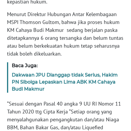
SULBAR
kepastian hukum.
Menurut Direktur Hubungan Antar Kelembagaan
WN
MSPI Thomson Gultom, bahwa jika proses hukum
BABEL
KM Cahaya Budi Makmur sedang berjalan paska
ditetapkannya 6 orang tersangka dan belum tuntas
WN
SUMBAR
atau belum berkekuatan hukum tetap seharusnya
tidak boleh dikeluarkan.
WN
Baca Juga:
SUMSEL
Dakwaan JPU Dianggap tidak Serius, Hakim
WN
PN Sibolga Lepaskan Lima ABK KM Cahaya
BENGKULU
Budi Makmur
WN
“Sesuai dengan Pasal 40 angka 9 UU RI Nomor 11
LAMPUNG
Tahun 2020 ttg Cipta Kerja “Setiap orang yang
menyalahgunakan pengangkutan dan/atau Niaga
WN
BBM, Bahan Bakar Gas, dan/atau Liquefied
JATENG