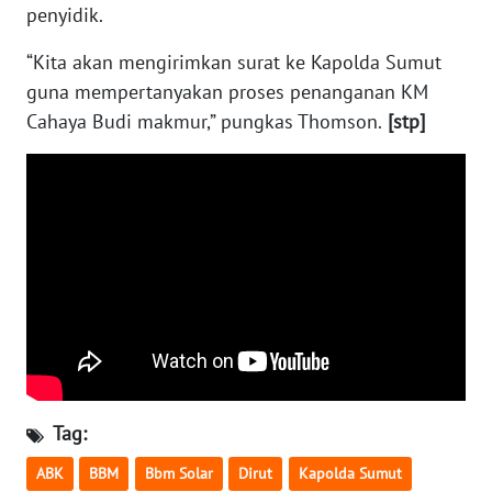
BEKASI
penyidik.
“Kita akan mengirimkan surat ke Kapolda Sumut
WN
guna mempertanyakan proses penanganan KM
BOGOR
Cahaya Budi makmur,” pungkas Thomson.
[stp]
WN
DEPOK
WN
TAPANULI
UTARA
WN
SAMOSIR
WN
Tag:
PADANG
LAWAS
ABK
BBM
Bbm Solar
Dirut
Kapolda Sumut