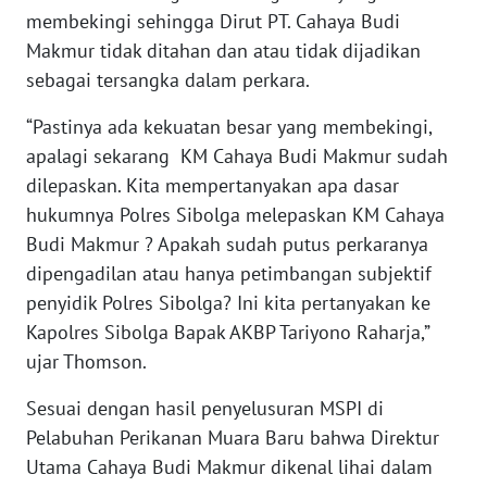
membekingi sehingga Dirut PT. Cahaya Budi
WN
Makmur tidak ditahan dan atau tidak dijadikan
MALUKU
sebagai tersangka dalam perkara.
“Pastinya ada kekuatan besar yang membekingi,
WN
MALUT
apalagi sekarang KM Cahaya Budi Makmur sudah
dilepaskan. Kita mempertanyakan apa dasar
WN
hukumnya Polres Sibolga melepaskan KM Cahaya
DAIRI
Budi Makmur ? Apakah sudah putus perkaranya
dipengadilan atau hanya petimbangan subjektif
WN
penyidik Polres Sibolga? Ini kita pertanyakan ke
DANAU
Kapolres Sibolga Bapak AKBP Tariyono Raharja,”
TOBA
ujar Thomson.
WN
Sesuai dengan hasil penyelusuran MSPI di
NIAS
Pelabuhan Perikanan Muara Baru bahwa Direktur
Utama Cahaya Budi Makmur dikenal lihai dalam
WN