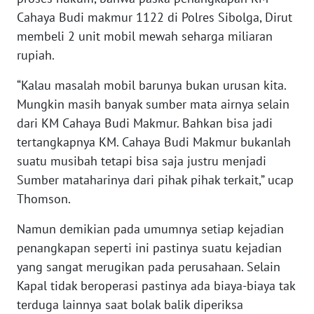
Cahaya Budi makmur 1122 di Polres Sibolga, Dirut
WN
TAPANULI
membeli 2 unit mobil mewah seharga miliaran
TENGAH
rupiah.
“Kalau masalah mobil barunya bukan urusan kita.
WN DELI
SERDANG
Mungkin masih banyak sumber mata airnya selain
dari KM Cahaya Budi Makmur. Bahkan bisa jadi
WN
tertangkapnya KM. Cahaya Budi Makmur bukanlah
TEBING
suatu musibah tetapi bisa saja justru menjadi
TINGGI
Sumber mataharinya dari pihak pihak terkait,” ucap
Thomson.
WN
PAKPAK
Namun demikian pada umumnya setiap kejadian
penangkapan seperti ini pastinya suatu kejadian
WN
yang sangat merugikan pada perusahaan. Selain
KARAWANG
Kapal tidak beroperasi pastinya ada biaya-biaya tak
terduga lainnya saat bolak balik diperiksa
WN