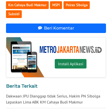
Km Cahaya Budi Makmur
MSPI
Polres Sibolga
WN
SUMEDANG
Subsidi
WN
Beri Komentar
CIANJUR
WN
KEPULAUAN
SERIBU
Install Aplikasi
WN
TANGERANG
Berita Terkait
WN
BINJAI
Dakwaan JPU Dianggap tidak Serius, Hakim PN Sibolga
Lepaskan Lima ABK KM Cahaya Budi Makmur
WN
CIREBON