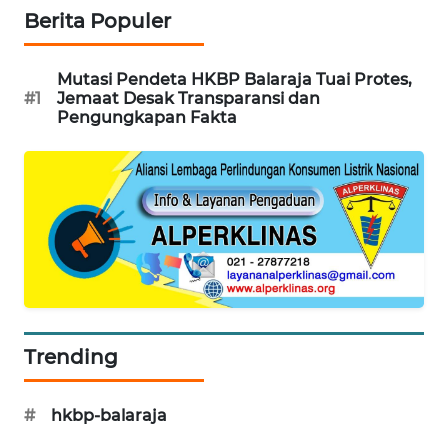
KONSUMEN
Berita Populer
WAHANA
LISTRIK
Mutasi Pendeta HKBP Balaraja Tuai Protes,
#1
Jemaat Desak Transparansi dan
Pengungkapan Fakta
WAHANA
TRAVEL
WAHANA
TV
WAHANANEWS
ID
WAHANANEWS
Trending
CO ID
#
hkbp-balaraja
WAHANANEWS
NET