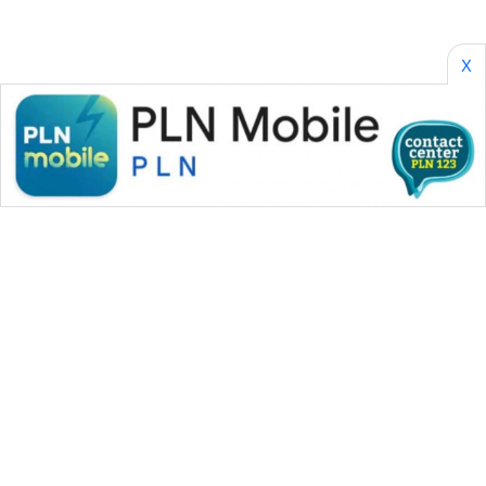
NEWS
SIBARAGAS
X
NEWS
METRO
SIANTAR
NEWS
METRO
MEDAN
NEWS
METRO
JAKARTA
NEWS
KRT
WAHANA MEDIA GROUP
NEWS