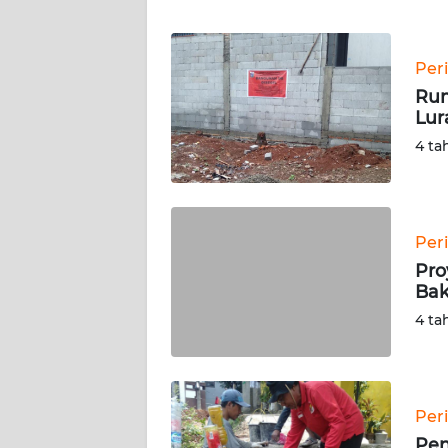
WN
BANTEN
Per
WN
Rum
NTT
Lur
4 ta
WN
KEPRI
WN
Per
PAPUA
Pro
Bak
WN
4 ta
PAPUA
BARAT
WN
Per
RIAU
Pen