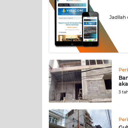
INDEKS
Jadilah
BERITA
KONTAK
KAMI
INFO
IKLAN
Per
TENTANG
Ban
KAMI
aka
3 ta
PEDOMAN
MEDIA
SIBER
Per
REDAKSI
Gub