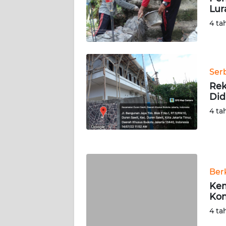
Lur
WN
SERAMBI
4 ta
WN
JAMBI
Ser
Rek
WN
Did
SULTRA
4 ta
WN
NTB
WN
Ber
SULTENG
Kem
Ko
WN
SULBAR
4 ta