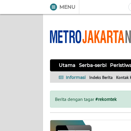
MENU
WAHANA
Tutup
TV
UTAMA
SERBA-
Utama
Serba-serbi
Peristiw
SERBI
Informasi
Indeks Berita
Kontak 
PERISTIWA
TOKOH
Berita dengan tagar
#rekomtek
OPINI
Informasi