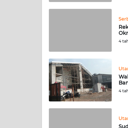
WN
BABEL
Ser
Rek
WN
Okn
SUMBAR
4 ta
WN
SUMSEL
Ut
WN
BENGKULU
Wal
Ban
WN
4 ta
LAMPUNG
WN
JATENG
Ut
Sud