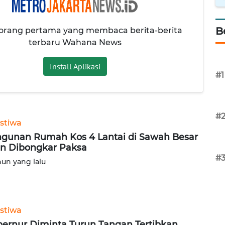
B
 orang pertama yang membaca berita-berita
terbaru Wahana News
Install Aplikasi
#1
#
istiwa
gunan Rumah Kos 4 Lantai di Sawah Besar
n Dibongkar Paksa
#
hun yang lalu
istiwa
ernur Diminta Turun Tangan Tertibkan