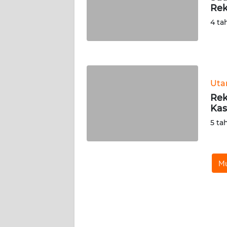
Rek
WN
NUSANTARA
4 ta
WN
JOGJA
Ut
WN
JATIM
Rek
Kas
WN
5 ta
BALI
WN
Mu
KALBAR
WN
KALTENG