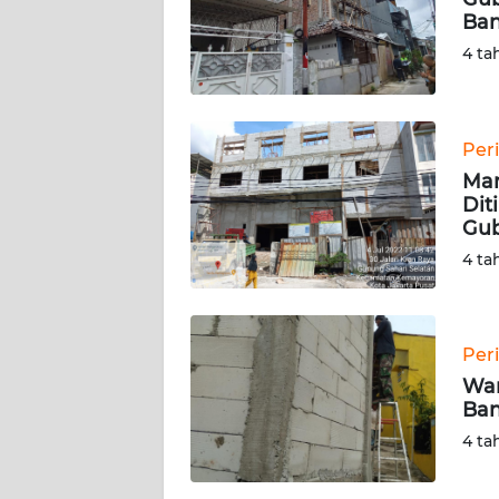
Ban
KARIR
4 ta
DISCLAIMER
Per
Wahana
Mar
News
Regional
Dit
Gub
4 ta
WN
SUMUT
WN
Per
JAKARTA
War
Ban
WN
4 ta
JABAR