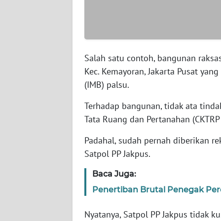
WN
SERAMBI
WN
Salah satu contoh, bangunan raksas
JAMBI
Kec. Kemayoran, Jakarta Pusat ya
(IMB) palsu.
WN
SULTRA
Terhadap bangunan, tidak ata tinda
Tata Ruang dan Pertanahan (CKTRP J
WN
NTB
Padahal, sudah pernah diberikan re
Satpol PP Jakpus.
WN
SULTENG
Baca Juga:
Penertiban Brutal Penegak Pe
WN
SULBAR
Nyatanya, Satpol PP Jakpus tidak 