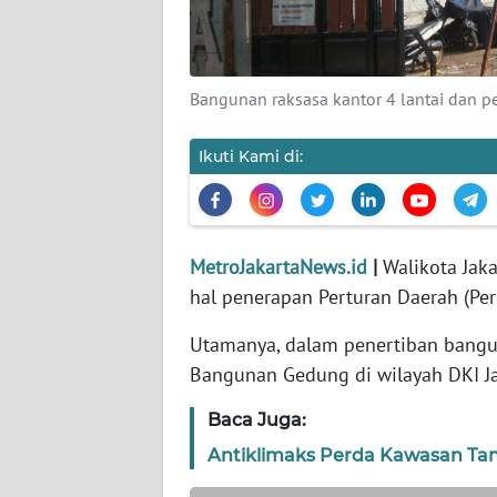
KARIR
Bangunan raksasa kantor 4 lantai dan pe
DISCLAIMER
Ikuti Kami di:
Wahana
News
Regional
WN
MetroJakartaNews.id
|
Walikota Jak
SUMUT
hal penerapan Perturan Daerah (Per
Utamanya, dalam penertiban bang
WN
JAKARTA
Bangunan Gedung di wilayah DKI J
Baca Juga:
WN
JABAR
Antiklimaks Perda Kawasan Ta