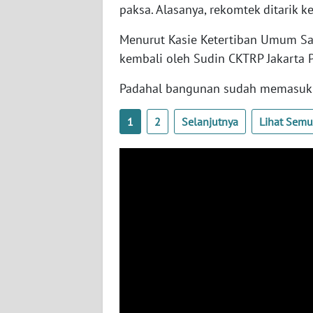
paksa. Alasanya, rekomtek ditarik k
WN
BABEL
Menurut Kasie Ketertiban Umum Satp
kembali oleh Sudin CKTRP Jakarta 
WN
SUMBAR
Padahal bangunan sudah memasuki 
WN
1
2
Selanjutnya
Lihat Sem
SUMSEL
WN
BENGKULU
WN
LAMPUNG
WN
JATENG