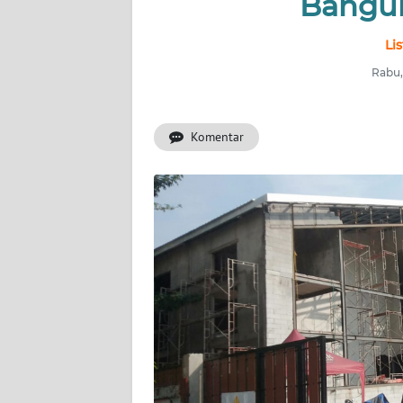
Bangu
INDEKS
Li
BERITA
Rabu,
KONTAK
KAMI
Komentar
INFO
IKLAN
TENTANG
KAMI
PEDOMAN
MEDIA
SIBER
REDAKSI