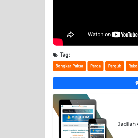
WN
NUSANTARA
WN
JOGJA
WN
Tag:
JATIM
Bongkar Paksa
Perda
Pergub
Reko
WN
BALI
WN
KALBAR
WN
Jadilah
KALTENG