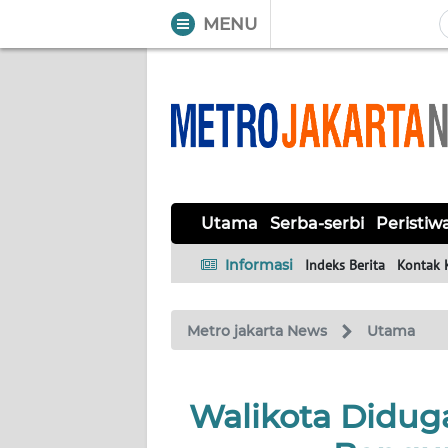
MENU
WAHANA
Tutup
TV
UTAMA
SERBA-
Utama
Serba-serbi
Peristiw
SERBI
Informasi
Indeks Berita
Kontak 
PERISTIWA
Metro jakarta News
Utama
TOKOH
OPINI
Walikota Diduga
Informasi