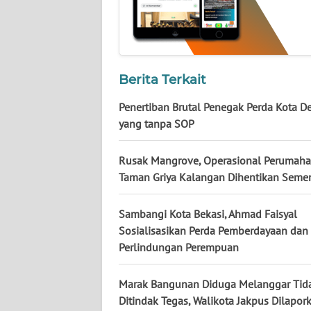
WN
KALTARA
WN
KALSEL
Berita Terkait
Penertiban Brutal Penegak Perda Kota D
WN
yang tanpa SOP
KALTIM
Rusak Mangrove, Operasional Perumah
WN
Taman Griya Kalangan Dihentikan Seme
SULSEL
Sambangi Kota Bekasi, Ahmad Faisyal
WN
GORONTALO
Sosialisasikan Perda Pemberdayaan dan
Perlindungan Perempuan
WN
SULUT
Marak Bangunan Diduga Melanggar Tid
Ditindak Tegas, Walikota Jakpus Dilapor