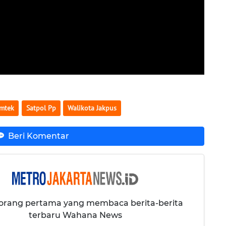
mtek
Satpol Pp
Walikota Jakpus
Beri Komentar
 orang pertama yang membaca berita-berita
terbaru Wahana News