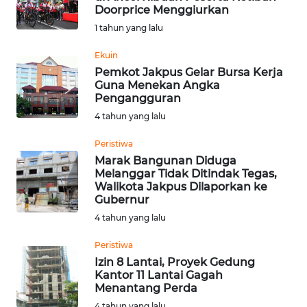
Doorprice Menggiurkan
Informasi
1 tahun yang lalu
INDEKS
Ekuin
BERITA
Pemkot Jakpus Gelar Bursa Kerja
Guna Menekan Angka
Pengangguran
KONTAK
4 tahun yang lalu
KAMI
Peristiwa
INFO
Marak Bangunan Diduga
IKLAN
Melanggar Tidak Ditindak Tegas,
Walikota Jakpus Dilaporkan ke
Gubernur
TENTANG
4 tahun yang lalu
KAMI
Peristiwa
PEDOMAN
Izin 8 Lantai, Proyek Gedung
MEDIA
Kantor 11 Lantai Gagah
SIBER
Menantang Perda
4 tahun yang lalu