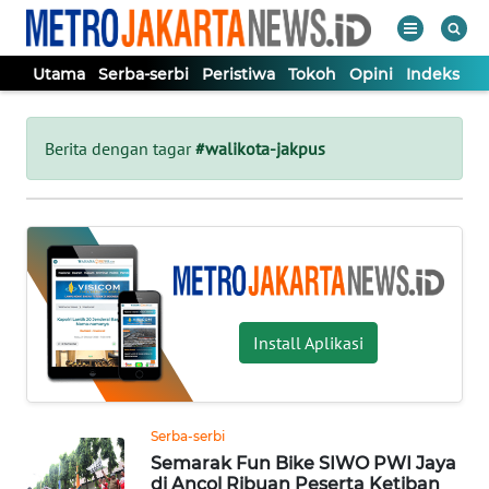
Utama
Serba-serbi
Peristiwa
Tokoh
Opini
Indeks
WAHANA
Tutup
TV
Berita dengan tagar
#walikota-jakpus
UTAMA
SERBA-
SERBI
Install Aplikasi
PERISTIWA
TOKOH
Serba-serbi
Semarak Fun Bike SIWO PWI Jaya
OPINI
di Ancol Ribuan Peserta Ketiban