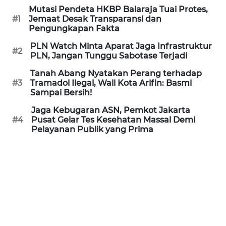
Mutasi Pendeta HKBP Balaraja Tuai Protes,
#1
Jemaat Desak Transparansi dan
WN
Pengungkapan Fakta
BANTEN
PLN Watch Minta Aparat Jaga Infrastruktur
#2
PLN, Jangan Tunggu Sabotase Terjadi
WN
NTT
Tanah Abang Nyatakan Perang terhadap
#3
Tramadol Ilegal, Wali Kota Arifin: Basmi
Sampai Bersih!
WN
KEPRI
Jaga Kebugaran ASN, Pemkot Jakarta
#4
Pusat Gelar Tes Kesehatan Massal Demi
Pelayanan Publik yang Prima
WN
PAPUA
WN
PAPUA
BARAT
WN