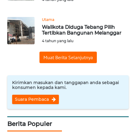
REDAKSI
Utama
KARIR
Walikota Diduga Tebang Pilih
Tertibkan Bangunan Melanggar
DISCLAIMER
4 tahun yang lalu
Wahana
Muat Berita Selanjutnya
News
Regional
WN
Kirimkan masukan dan tanggapan anda sebagai
konsumen kepada kami.
SUMUT
Suara Pembaca
WN
JAKARTA
Berita Populer
WN
JABAR