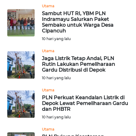
BEKASI
Utama
Sambut HUT RI, YBM PLN
WN
Indramayu Salurkan Paket
Sembako untuk Warga Desa
BOGOR
Cipancuh
10 hari yang lalu
WN
DEPOK
Utama
Jaga Listrik Tetap Andal, PLN
WN
Rutin Lakukan Pemeliharaan
Gardu Distribusi di Depok
TAPANULI
UTARA
10 hari yang lalu
Utama
WN
PLN Perkuat Keandalan Listrik di
SAMOSIR
Depok Lewat Pemeliharaan Gardu
dan PHBTR
WN
10 hari yang lalu
PADANG
LAWAS
Utama