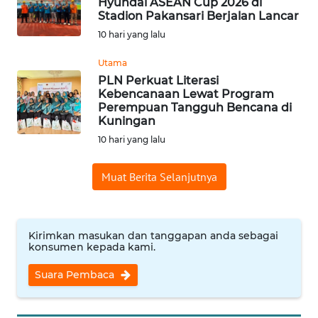
Hyundai ASEAN Cup 2026 di
Stadion Pakansari Berjalan Lancar
WN
10 hari yang lalu
INDRAMAYU
Utama
PLN Perkuat Literasi
WN
Kebencanaan Lewat Program
KUNINGAN
Perempuan Tangguh Bencana di
Kuningan
WN
10 hari yang lalu
MAJALENGKA
Muat Berita Selanjutnya
WN
SUBANG
Kirimkan masukan dan tanggapan anda sebagai
WN
konsumen kepada kami.
SUKABUMI
Suara Pembaca
WN
PURWAKARTA