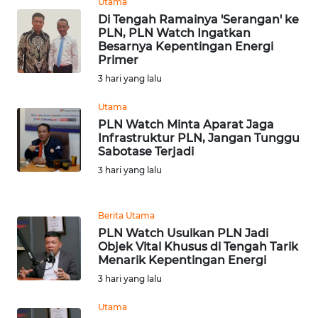
Utama
RIAU
Di Tengah Ramainya 'Serangan' ke
PLN, PLN Watch Ingatkan
WN
Besarnya Kepentingan Energi
SERAMBI
Primer
3 hari yang lalu
WN
Utama
JAMBI
PLN Watch Minta Aparat Jaga
Infrastruktur PLN, Jangan Tunggu
WN
Sabotase Terjadi
SULTRA
3 hari yang lalu
WN
NTB
Berita Utama
PLN Watch Usulkan PLN Jadi
Objek Vital Khusus di Tengah Tarik
WN
Menarik Kepentingan Energi
SULTENG
3 hari yang lalu
WN
Utama