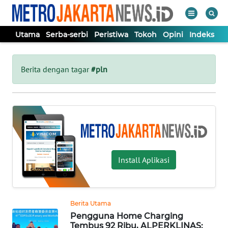
Utama
Serba-serbi
Peristiwa
Tokoh
Opini
Indeks
WAHANA
Tutup
TV
Berita dengan tagar
#pln
UTAMA
SERBA-
SERBI
Install Aplikasi
PERISTIWA
TOKOH
Berita Utama
Pengguna Home Charging
OPINI
Tembus 92 Ribu, ALPERKLINAS: