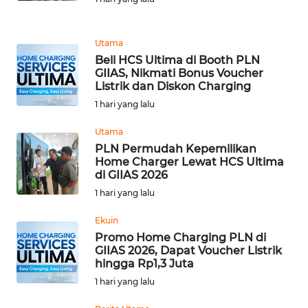
REDAKSI
Utama
KARIR
Beli HCS Ultima di Booth PLN
GIIAS, Nikmati Bonus Voucher
Listrik dan Diskon Charging
DISCLAIMER
1 hari yang lalu
Wahana
Utama
News
Regional
PLN Permudah Kepemilikan
Home Charger Lewat HCS Ultima
di GIIAS 2026
WN
1 hari yang lalu
SUMUT
Ekuin
WN
Promo Home Charging PLN di
JAKARTA
GIIAS 2026, Dapat Voucher Listrik
hingga Rp1,3 Juta
1 hari yang lalu
WN
JABAR