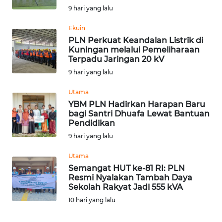
9 hari yang lalu
WN
TAPANULI
Ekuin
TENGAH
PLN Perkuat Keandalan Listrik di
Kuningan melalui Pemeliharaan
Terpadu Jaringan 20 kV
WN DELI
SERDANG
9 hari yang lalu
Utama
WN
YBM PLN Hadirkan Harapan Baru
TEBING
bagi Santri Dhuafa Lewat Bantuan
TINGGI
Pendidikan
9 hari yang lalu
WN
PAKPAK
Utama
Semangat HUT ke-81 RI: PLN
Resmi Nyalakan Tambah Daya
WN
Sekolah Rakyat Jadi 555 kVA
KARAWANG
10 hari yang lalu
WN