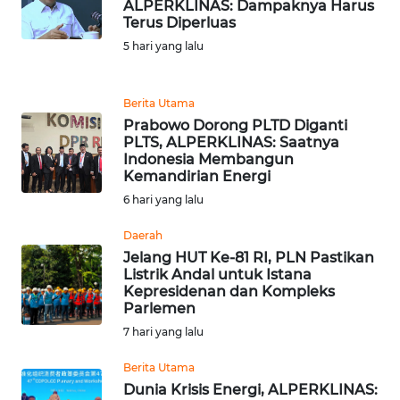
ALPERKLINAS: Dampaknya Harus
Terus Diperluas
WN
5 hari yang lalu
KALTARA
Berita Utama
WN
Prabowo Dorong PLTD Diganti
KALSEL
PLTS, ALPERKLINAS: Saatnya
Indonesia Membangun
WN
Kemandirian Energi
KALTIM
6 hari yang lalu
Daerah
WN
Jelang HUT Ke-81 RI, PLN Pastikan
SULSEL
Listrik Andal untuk Istana
Kepresidenan dan Kompleks
WN
Parlemen
GORONTALO
7 hari yang lalu
Berita Utama
WN
Dunia Krisis Energi, ALPERKLINAS:
SULUT