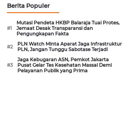
Berita Populer
WN
PRIANGAN
Mutasi Pendeta HKBP Balaraja Tuai Protes,
TIMUR
#1
Jemaat Desak Transparansi dan
Pengungkapan Fakta
WN
PLN Watch Minta Aparat Jaga Infrastruktur
SEMARANG
#2
PLN, Jangan Tunggu Sabotase Terjadi
Jaga Kebugaran ASN, Pemkot Jakarta
WN
#3
Pusat Gelar Tes Kesehatan Massal Demi
SOLO
Pelayanan Publik yang Prima
WN
BOROBUDUR
WN
MADURA
WN