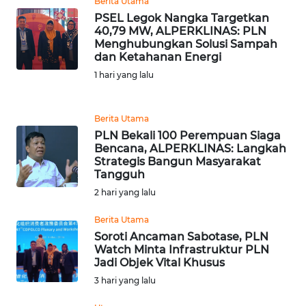
Berita Utama
PSEL Legok Nangka Targetkan
WN
40,79 MW, ALPERKLINAS: PLN
BANTEN
Menghubungkan Solusi Sampah
dan Ketahanan Energi
1 hari yang lalu
WN
NTT
Berita Utama
WN
PLN Bekali 100 Perempuan Siaga
KEPRI
Bencana, ALPERKLINAS: Langkah
Strategis Bangun Masyarakat
Tangguh
WN
2 hari yang lalu
PAPUA
Berita Utama
WN
Soroti Ancaman Sabotase, PLN
PAPUA
Watch Minta Infrastruktur PLN
BARAT
Jadi Objek Vital Khusus
3 hari yang lalu
WN