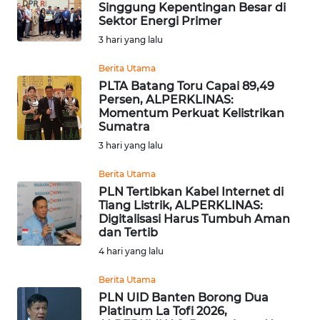
Singgung Kepentingan Besar di
Sektor Energi Primer
WN
3 hari yang lalu
NUSANTARA
Berita Utama
PLTA Batang Toru Capai 89,49
WN
Persen, ALPERKLINAS:
JOGJA
Momentum Perkuat Kelistrikan
Sumatra
WN
3 hari yang lalu
JATIM
Berita Utama
PLN Tertibkan Kabel Internet di
WN
Tiang Listrik, ALPERKLINAS:
BALI
Digitalisasi Harus Tumbuh Aman
dan Tertib
WN
4 hari yang lalu
KALBAR
Berita Utama
PLN UID Banten Borong Dua
WN
Platinum La Tofi 2026,
KALTENG