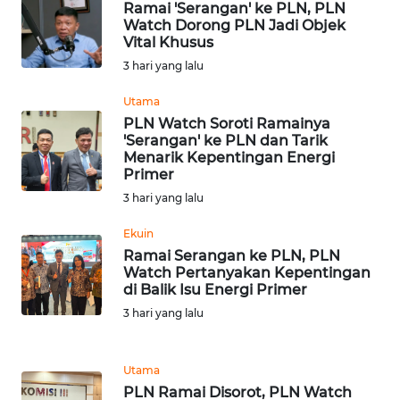
SULBAR
Ramai 'Serangan' ke PLN, PLN
Watch Dorong PLN Jadi Objek
Vital Khusus
WN
3 hari yang lalu
BABEL
Utama
WN
PLN Watch Soroti Ramainya
SUMBAR
'Serangan' ke PLN dan Tarik
Menarik Kepentingan Energi
Primer
WN
3 hari yang lalu
SUMSEL
Ekuin
WN
Ramai Serangan ke PLN, PLN
BENGKULU
Watch Pertanyakan Kepentingan
di Balik Isu Energi Primer
WN
3 hari yang lalu
LAMPUNG
Utama
WN
PLN Ramai Disorot, PLN Watch
JATENG