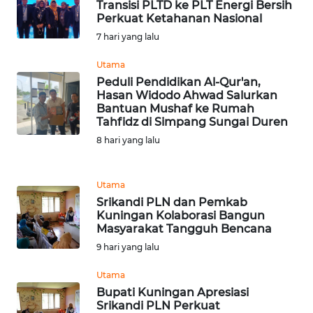
Transisi PLTD ke PLT Energi Bersih
Perkuat Ketahanan Nasional
WN
7 hari yang lalu
MALUKU
Utama
Peduli Pendidikan Al-Qur'an,
WN
Hasan Widodo Ahwad Salurkan
MALUT
Bantuan Mushaf ke Rumah
Tahfidz di Simpang Sungai Duren
WN
8 hari yang lalu
DAIRI
WN
Utama
DANAU
Srikandi PLN dan Pemkab
TOBA
Kuningan Kolaborasi Bangun
Masyarakat Tangguh Bencana
9 hari yang lalu
WN
NIAS
Utama
Bupati Kuningan Apresiasi
WN
Srikandi PLN Perkuat