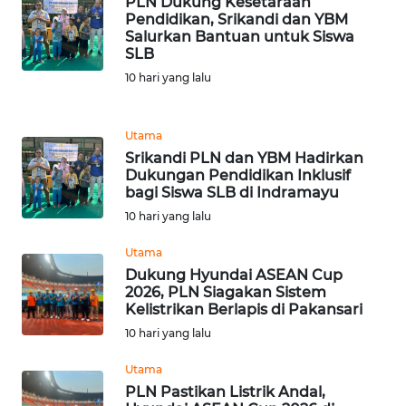
PLN Dukung Kesetaraan
Pendidikan, Srikandi dan YBM
WN
Salurkan Bantuan untuk Siswa
SUMEDANG
SLB
10 hari yang lalu
WN
CIANJUR
Utama
Srikandi PLN dan YBM Hadirkan
WN
Dukungan Pendidikan Inklusif
KEPULAUAN
bagi Siswa SLB di Indramayu
SERIBU
10 hari yang lalu
WN
Utama
TANGERANG
Dukung Hyundai ASEAN Cup
2026, PLN Siagakan Sistem
Kelistrikan Berlapis di Pakansari
WN
BINJAI
10 hari yang lalu
Utama
WN
PLN Pastikan Listrik Andal,
CIREBON