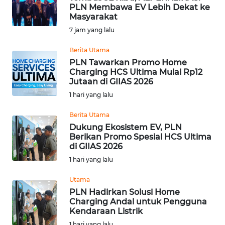
PLN Membawa EV Lebih Dekat ke
Informasi
Masyarakat
7 jam yang lalu
INDEKS
BERITA
Berita Utama
PLN Tawarkan Promo Home
Charging HCS Ultima Mulai Rp12
KONTAK
Jutaan di GIIAS 2026
KAMI
1 hari yang lalu
INFO
Berita Utama
IKLAN
Dukung Ekosistem EV, PLN
Berikan Promo Spesial HCS Ultima
di GIIAS 2026
TENTANG
1 hari yang lalu
KAMI
Utama
PEDOMAN
PLN Hadirkan Solusi Home
MEDIA
Charging Andal untuk Pengguna
SIBER
Kendaraan Listrik
1 hari yang lalu