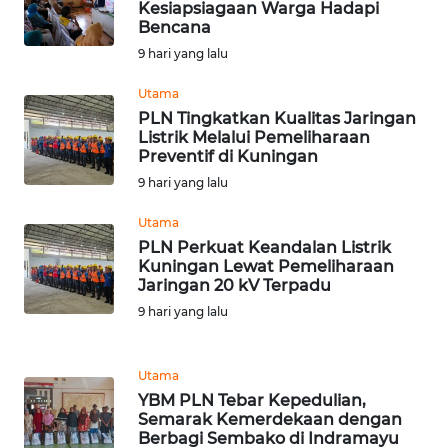
LANGKAT
Kesiapsiagaan Warga Hadapi
Bencana
9 hari yang lalu
WN
TAPANULI
Utama
SELATAN
PLN Tingkatkan Kualitas Jaringan
Listrik Melalui Pemeliharaan
WN
Preventif di Kuningan
TANJUNG
9 hari yang lalu
LESUNG
Utama
PLN Perkuat Keandalan Listrik
WN
Kuningan Lewat Pemeliharaan
KARO
Jaringan 20 kV Terpadu
9 hari yang lalu
WN
SIMALUNGUN
Utama
WN
YBM PLN Tebar Kepedulian,
Semarak Kemerdekaan dengan
LABUHANBATU
Berbagi Sembako di Indramayu