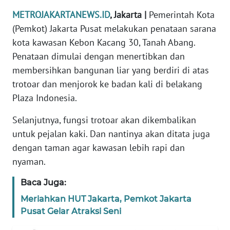
REDAKSI
METROJAKARTANEWS.ID
, Jakarta |
Pemerintah Kota
(Pemkot) Jakarta Pusat melakukan penataan sarana
KARIR
kota kawasan Kebon Kacang 30, Tanah Abang.
Penataan dimulai dengan menertibkan dan
DISCLAIMER
membersihkan bangunan liar yang berdiri di atas
trotoar dan menjorok ke badan kali di belakang
Wahana
Plaza Indonesia.
News
Regional
Selanjutnya, fungsi trotoar akan dikembalikan
untuk pejalan kaki. Dan nantinya akan ditata juga
WN
dengan taman agar kawasan lebih rapi dan
SUMUT
nyaman.
WN
Baca Juga:
JAKARTA
Meriahkan HUT Jakarta, Pemkot Jakarta
Pusat Gelar Atraksi Seni
WN
JABAR