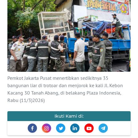
Informasi
INDEKS
BERITA
KONTAK
KAMI
INFO
IKLAN
Pemkot Jakarta Pusat menertibkan sedikitnya 35
bangunan liar di trotoar dan menjorok ke kali Jl. Kebon
TENTANG
Kacang 30 Tanah Abang, di belakang Plaza Indonesia,
KAMI
Rabu (11/3)2026)
PEDOMAN
Ikuti Kami di:
MEDIA
SIBER