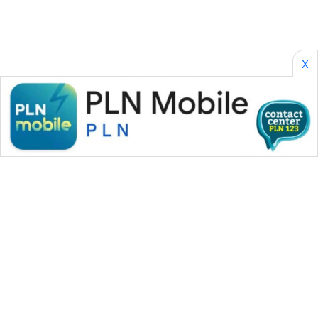
KONSUMEN
WAHANA
LISTRIK
X
WAHANA
TRAVEL
WAHANA
TV
WAHANANEWS
ID
WAHANANEWS
CO ID
WAHANANEWS
WAHANA MEDIA GROUP
NET