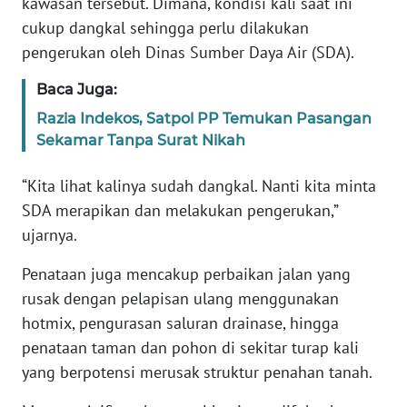
kawasan tersebut. Dimana, kondisi kali saat ini
SULBAR
cukup dangkal sehingga perlu dilakukan
pengerukan oleh Dinas Sumber Daya Air (SDA).
WN
BABEL
Baca Juga:
WN
Razia Indekos, Satpol PP Temukan Pasangan
SUMBAR
Sekamar Tanpa Surat Nikah
“Kita lihat kalinya sudah dangkal. Nanti kita minta
WN
SUMSEL
SDA merapikan dan melakukan pengerukan,”
ujarnya.
WN
BENGKULU
Penataan juga mencakup perbaikan jalan yang
rusak dengan pelapisan ulang menggunakan
WN
hotmix, pengurasan saluran drainase, hingga
LAMPUNG
penataan taman dan pohon di sekitar turap kali
yang berpotensi merusak struktur penahan tanah.
WN
JATENG