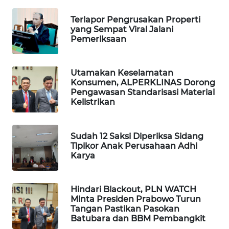
WN
Terlapor Pengrusakan Properti
TAPANULI
yang Sempat Viral Jalani
TENGAH
Pemeriksaan
WN DELI
SERDANG
Utamakan Keselamatan
Konsumen, ALPERKLINAS Dorong
Pengawasan Standarisasi Material
WN
Kelistrikan
TEBING
TINGGI
Sudah 12 Saksi Diperiksa Sidang
Tipikor Anak Perusahaan Adhi
WN
Karya
PAKPAK
WN
Hindari Blackout, PLN WATCH
KARAWANG
Minta Presiden Prabowo Turun
Tangan Pastikan Pasokan
Batubara dan BBM Pembangkit
WN