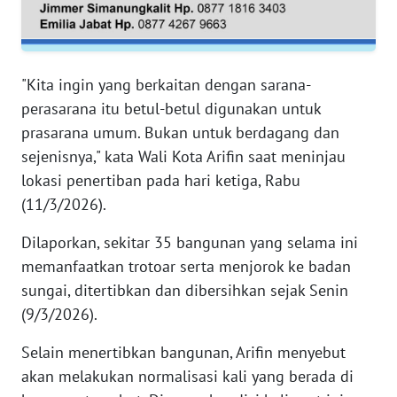
RIAU
WN
SERAMBI
"Kita ingin yang berkaitan dengan sarana-
perasarana itu betul-betul digunakan untuk
WN
prasarana umum. Bukan untuk berdagang dan
JAMBI
sejenisnya," kata Wali Kota Arifin saat meninjau
lokasi penertiban pada hari ketiga, Rabu
WN
(11/3/2026).
SULTRA
Dilaporkan, sekitar 35 bangunan yang selama ini
WN
memanfaatkan trotoar serta menjorok ke badan
NTB
sungai, ditertibkan dan dibersihkan sejak Senin
(9/3/2026).
WN
SULTENG
Selain menertibkan bangunan, Arifin menyebut
akan melakukan normalisasi kali yang berada di
WN