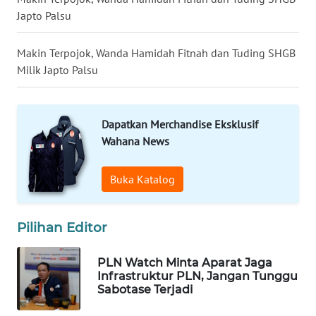
LANGKAT
Japto Palsu
WN
Makin Terpojok, Wanda Hamidah Fitnah dan Tuding SHGB
TAPANULI
Milik Japto Palsu
SELATAN
WN
Dapatkan Merchandise Eksklusif
TANJUNG
LESUNG
Wahana News
WN
Buka Katalog
KARO
Pilihan Editor
WN
SIMALUNGUN
PLN Watch Minta Aparat Jaga
Infrastruktur PLN, Jangan Tunggu
WN
Sabotase Terjadi
LABUHANBATU