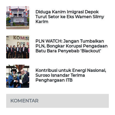
BEKASI
Diduga Kanim Imigrasi Depok
WN
Turut Setor ke Eks Wamen Silmy
Karim
BOGOR
WN
DEPOK
PLN WATCH: Jangan Tumbalkan
PLN, Bongkar Korupsi Pengadaan
Batu Bara Penyebab ‘Blackout’
WN
TAPANULI
UTARA
Kontribusi untuk Energi Nasional,
Suroso Isnandar Terima
WN
Penghargaan ITB
SAMOSIR
WN
KOMENTAR
PADANG
LAWAS