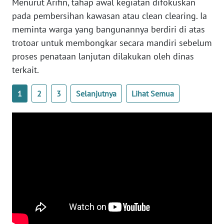
Menurut Arifin, tahap awal kegiatan difokuskan
pada pembersihan kawasan atau clean clearing. Ia
WN
meminta warga yang bangunannya berdiri di atas
NUSANTARA
trotoar untuk membongkar secara mandiri sebelum
proses penataan lanjutan dilakukan oleh dinas
WN
terkait.
JOGJA
1
2
3
Selanjutnya
Lihat Semua
WN
JATIM
WN
BALI
WN
KALBAR
WN
KALTENG