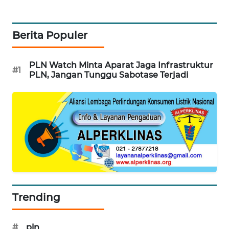
WN
SUMEDANG
Berita Populer
WN
CIANJUR
PLN Watch Minta Aparat Jaga Infrastruktur
#1
PLN, Jangan Tunggu Sabotase Terjadi
WN
KEPULAUAN
SERIBU
WN
TANGERANG
WN
BINJAI
Trending
WN
CIREBON
#
pln