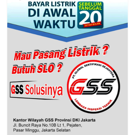
WN
BANTEN
WN
NTT
WN
KEPRI
WN
PAPUA
WN
PAPUA
BARAT
WN