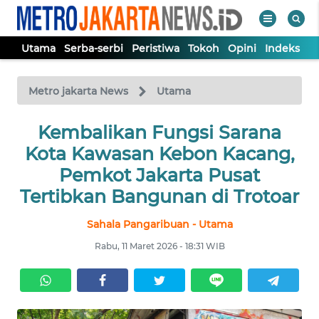
Utama
Serba-serbi
Peristiwa
Tokoh
Opini
Indeks
WAHANA
Tutup
TV
Metro jakarta News
Utama
UTAMA
Kembalikan Fungsi Sarana
Kota Kawasan Kebon Kacang,
SERBA-
Pemkot Jakarta Pusat
SERBI
Tertibkan Bangunan di Trotoar
Sahala Pangaribuan - Utama
PERISTIWA
Rabu, 11 Maret 2026 - 18:31 WIB
TOKOH
OPINI