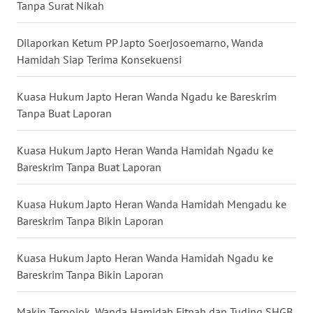
Tanpa Surat Nikah
WN
Dilaporkan Ketum PP Japto Soerjosoemarno, Wanda
MALUKU
Hamidah Siap Terima Konsekuensi
WN
Kuasa Hukum Japto Heran Wanda Ngadu ke Bareskrim
MALUT
Tanpa Buat Laporan
WN
DAIRI
Kuasa Hukum Japto Heran Wanda Hamidah Ngadu ke
Bareskrim Tanpa Buat Laporan
WN
DANAU
Kuasa Hukum Japto Heran Wanda Hamidah Mengadu ke
TOBA
Bareskrim Tanpa Bikin Laporan
WN
Kuasa Hukum Japto Heran Wanda Hamidah Ngadu ke
NIAS
Bareskrim Tanpa Bikin Laporan
WN
Makin Terpojok, Wanda Hamidah Fitnah dan Tuding SHGB