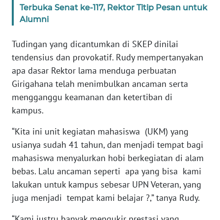
SULBAR
Terbuka Senat ke-117, Rektor Titip Pesan untuk
Alumni
WN
BABEL
Tudingan yang dicantumkan di SKEP dinilai
tendensius dan provokatif. Rudy mempertanyakan
WN
apa dasar Rektor lama menduga perbuatan
SUMBAR
Girigahana telah menimbulkan ancaman serta
mengganggu keamanan dan ketertiban di
WN
kampus.
SUMSEL
“Kita ini unit kegiatan mahasiswa (UKM) yang
WN
usianya sudah 41 tahun, dan menjadi tempat bagi
BENGKULU
mahasiswa menyalurkan hobi berkegiatan di alam
bebas. Lalu ancaman seperti apa yang bisa kami
WN
LAMPUNG
lakukan untuk kampus sebesar UPN Veteran, yang
juga menjadi tempat kami belajar ?,” tanya Rudy.
WN
“Kami justru banyak mengukir prestasi yang
JATENG