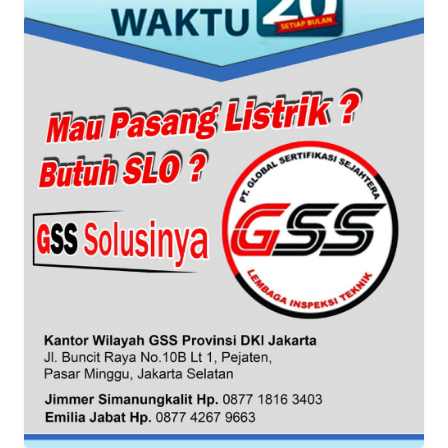
WN
BANTEN
WN
NTT
WN
KEPRI
WN
PAPUA
WN
PAPUA
BARAT
WN