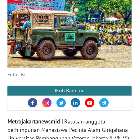
Informasi
INDEKS
BERITA
KONTAK
KAMI
INFO
Foto : ist
IKLAN
Ikuti Kami di:
TENTANG
KAMI
PEDOMAN
Metrojakartanewsmid |
Ratusan anggota
MEDIA
SIBER
perhimpunan Mahasiswa Pecinta Alam Girigahana
Universitas Pembangunan Veteran Jakarta (UVN VJ)