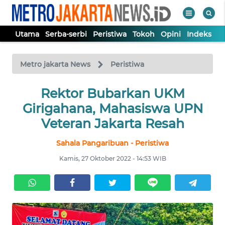
Utama
Serba-serbi
Peristiwa
Tokoh
Opini
Indeks
WAHANA
Tutup
TV
Metro jakarta News
Peristiwa
UTAMA
Rektor Bubarkan UKM
Girigahana, Mahasiswa UPN
SERBA-
Veteran Jakarta Resah
SERBI
Sahala Pangaribuan - Peristiwa
PERISTIWA
Kamis, 27 Oktober 2022 - 14:53 WIB
TOKOH
OPINI