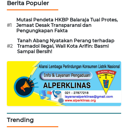
Berita Populer
WN
SUMEDANG
Mutasi Pendeta HKBP Balaraja Tuai Protes,
#1
Jemaat Desak Transparansi dan
WN
Pengungkapan Fakta
CIANJUR
Tanah Abang Nyatakan Perang terhadap
#2
Tramadol Ilegal, Wali Kota Arifin: Basmi
WN
Sampai Bersih!
KEPULAUAN
SERIBU
WN
TANGERANG
WN
BINJAI
Trending
WN
CIREBON