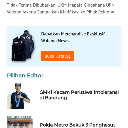
LANGKAT
Tidak Terima Dibubarkan, UKM Mapala Girigahana UPN
Veteran Jakarta Sampaikan Klarifikasi ke Pihak Rektorat
WN
TAPANULI
SELATAN
Dapatkan Merchandise Eksklusif
Wahana News
WN
TANJUNG
Buka Katalog
LESUNG
WN
Pilihan Editor
KARO
GMKI Kecam Peristiwa Intoleransi
WN
di Bandung
SIMALUNGUN
WN
LABUHANBATU
Polda Metro Bekuk 3 Penghasut