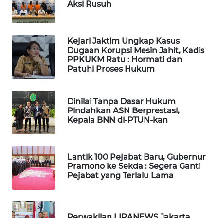
Aksi Rusuh
WN
TAPANULI
TENGAH
Kejari Jaktim Ungkap Kasus
Dugaan Korupsi Mesin Jahit, Kadis
WN DELI
PPKUKM Ratu : Hormati dan
SERDANG
Patuhi Proses Hukum
WN
Dinilai Tanpa Dasar Hukum
TEBING
Pindahkan ASN Berprestasi,
TINGGI
Kepala BNN di-PTUN-kan
WN
PAKPAK
Lantik 100 Pejabat Baru, Gubernur
Pramono ke Sekda : Segera Ganti
Pejabat yang Terlalu Lama
WN
KARAWANG
WN
Perwakilan LIRANEWS Jakarta