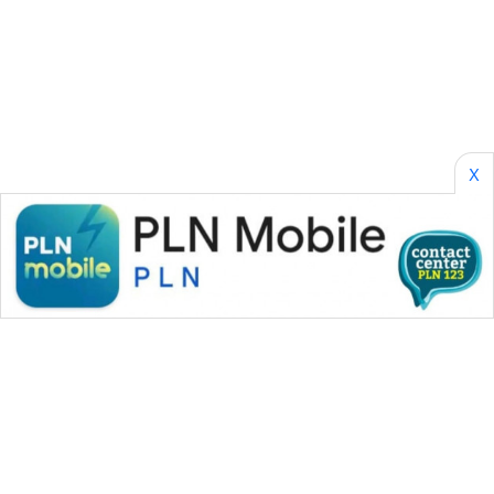
KONSUMEN
WAHANA
LISTRIK
WAHANA
TRAVEL
X
WAHANA
TV
WAHANANEWS
ID
WAHANANEWS
CO ID
WAHANANEWS
NET