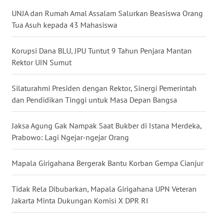
UNJA dan Rumah Amal Assalam Salurkan Beasiswa Orang
WN
Tua Asuh kepada 43 Mahasiswa
MALUKU
Korupsi Dana BLU, JPU Tuntut 9 Tahun Penjara Mantan
WN
Rektor UIN Sumut
MALUT
Silaturahmi Presiden dengan Rektor, Sinergi Pemerintah
WN
dan Pendidikan Tinggi untuk Masa Depan Bangsa
DAIRI
Jaksa Agung Gak Nampak Saat Bukber di Istana Merdeka,
WN
Prabowo: Lagi Ngejar-ngejar Orang
DANAU
TOBA
Mapala Girigahana Bergerak Bantu Korban Gempa Cianjur
WN
NIAS
Tidak Rela Dibubarkan, Mapala Girigahana UPN Veteran
Jakarta Minta Dukungan Komisi X DPR RI
WN