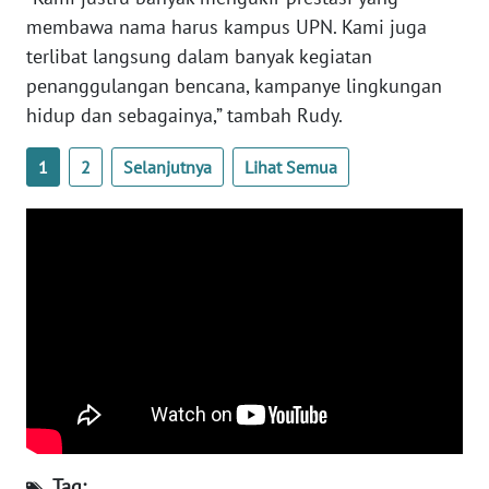
membawa nama harus kampus UPN. Kami juga
terlibat langsung dalam banyak kegiatan
WN
NUSANTARA
penanggulangan bencana, kampanye lingkungan
hidup dan sebagainya,” tambah Rudy.
WN
JOGJA
1
2
Selanjutnya
Lihat Semua
WN
JATIM
WN
BALI
WN
KALBAR
WN
KALTENG
Tag: