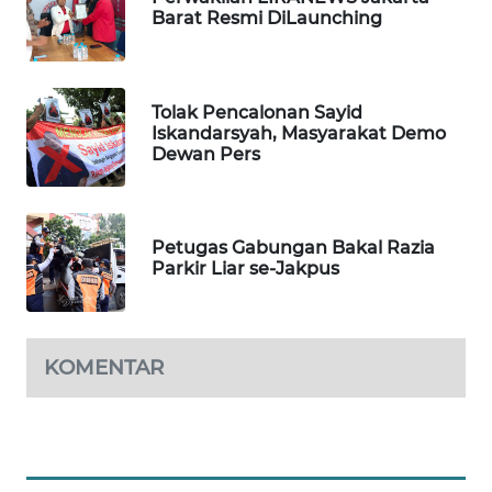
BEKASI
Barat Resmi DiLaunching
WN
BOGOR
Tolak Pencalonan Sayid
Iskandarsyah, Masyarakat Demo
WN
Dewan Pers
DEPOK
WN
Petugas Gabungan Bakal Razia
TAPANULI
Parkir Liar se-Jakpus
UTARA
WN
SAMOSIR
KOMENTAR
WN
PADANG
LAWAS