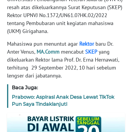
REDAKSI
resah atas dikeluarkannya Surat Keputusan (SKEP)
Rektor UPNVJ No.1372/UN61.0?HK.02/2022
KARIR
tentang Pembubaran unit kegiatan mahasiswa
(UKM) Girigahana.
DISCLAIMER
Mahasiswa pun menuntut agar
Rektor
baru Dr.
Anter Venus,
MA.Comm
mencabut
SKEP
yang
Wahana
News
dikeluarkan Rektor lama Prof. Dr. Erna Hernawati,
Regional
terhitung 29 September 2022, 10 hari sebelum
lengser dari jabatannya.
WN
SUMUT
Baca Juga:
Prabowo: Aspirasi Anak Desa Lewat TikTok
WN
Pun Saya Tindaklanjuti
JAKARTA
WN
JABAR