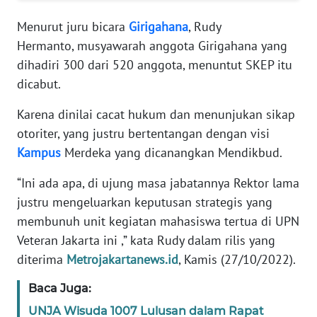
RIAU
Menurut juru bicara
Girigahana
, Rudy
WN
Hermanto, musyawarah anggota Girigahana yang
SERAMBI
dihadiri 300 dari 520 anggota, menuntut SKEP itu
dicabut.
WN
JAMBI
Karena dinilai cacat hukum dan menunjukan sikap
otoriter, yang justru bertentangan dengan visi
WN
Kampus
Merdeka yang dicanangkan Mendikbud.
SULTRA
“Ini ada apa, di ujung masa jabatannya Rektor lama
WN
justru mengeluarkan keputusan strategis yang
NTB
membunuh unit kegiatan mahasiswa tertua di UPN
Veteran Jakarta ini ,” kata Rudy dalam rilis yang
WN
diterima
Metrojakartanews.id
, Kamis (27/10/2022).
SULTENG
Baca Juga:
WN
UNJA Wisuda 1007 Lulusan dalam Rapat