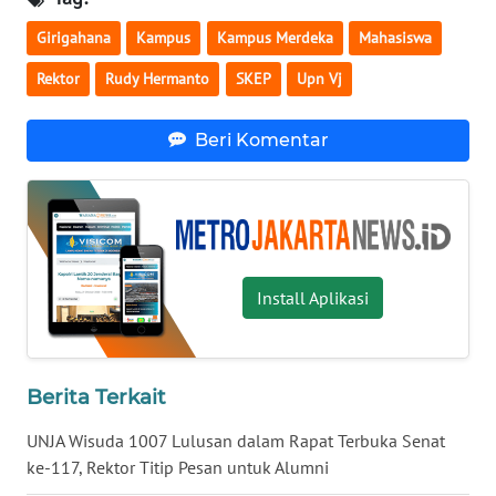
Girigahana
Kampus
Kampus Merdeka
Mahasiswa
WN
KALTARA
Rektor
Rudy Hermanto
SKEP
Upn Vj
WN
Beri Komentar
KALSEL
WN
KALTIM
Install Aplikasi
WN
SULSEL
WN
Berita Terkait
GORONTALO
UNJA Wisuda 1007 Lulusan dalam Rapat Terbuka Senat
WN
ke-117, Rektor Titip Pesan untuk Alumni
SULUT