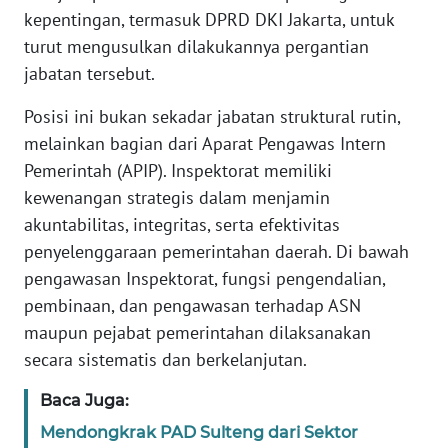
SULBAR
kepentingan, termasuk DPRD DKI Jakarta, untuk
turut mengusulkan dilakukannya pergantian
WN
jabatan tersebut.
BABEL
Posisi ini bukan sekadar jabatan struktural rutin,
WN
melainkan bagian dari Aparat Pengawas Intern
SUMBAR
Pemerintah (APIP). Inspektorat memiliki
kewenangan strategis dalam menjamin
WN
akuntabilitas, integritas, serta efektivitas
SUMSEL
penyelenggaraan pemerintahan daerah. Di bawah
pengawasan Inspektorat, fungsi pengendalian,
WN
BENGKULU
pembinaan, dan pengawasan terhadap ASN
maupun pejabat pemerintahan dilaksanakan
WN
secara sistematis dan berkelanjutan.
LAMPUNG
Baca Juga:
WN
Mendongkrak PAD Sulteng dari Sektor
JATENG