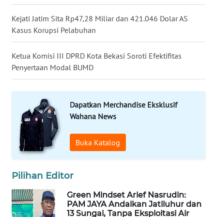
WN
Kejati Jatim Sita Rp47,28 Miliar dan 421.046 Dolar AS
TAPANULI
Kasus Korupsi Pelabuhan
TENGAH
Ketua Komisi III DPRD Kota Bekasi Soroti Efektifitas
WN DELI
Penyertaan Modal BUMD
SERDANG
WN
Dapatkan Merchandise Eksklusif
TEBING
TINGGI
Wahana News
WN
Buka Katalog
PAKPAK
Pilihan Editor
WN
KARAWANG
Green Mindset Arief Nasrudin:
PAM JAYA Andalkan Jatiluhur dan
WN
13 Sungai, Tanpa Eksploitasi Air