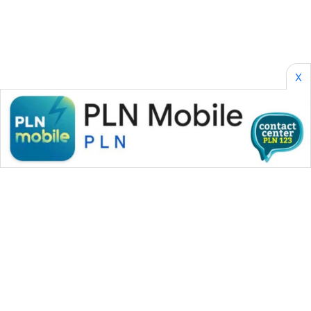
WAHANA
SPORT
X
WAHANA
UMKM
WAHANA
SELEB
WAHANA
PERSONA
WAHANA
OTOMOTIF
WAHANA
HEALTH