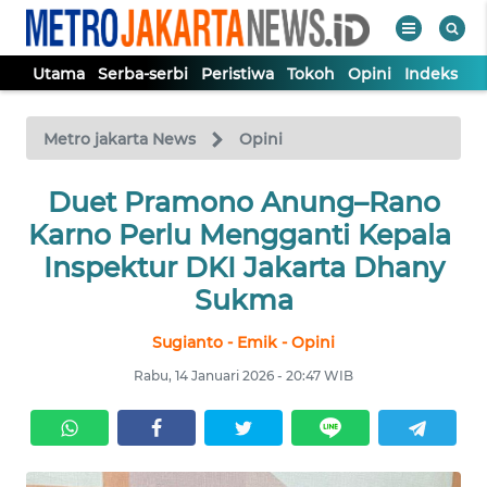
Utama
Serba-serbi
Peristiwa
Tokoh
Opini
Indeks
WAHANA
Tutup
TV
Metro jakarta News
Opini
UTAMA
Duet Pramono Anung–Rano
Karno Perlu Mengganti Kepala
SERBA-
Inspektur DKI Jakarta Dhany
SERBI
Sukma
Sugianto - Emik - Opini
PERISTIWA
Rabu, 14 Januari 2026 - 20:47 WIB
TOKOH
OPINI