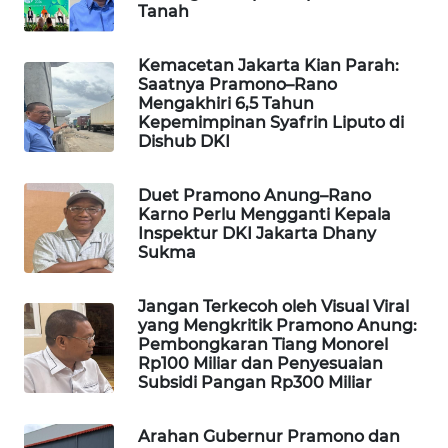
BEKASI
Tanah
WN
Kemacetan Jakarta Kian Parah:
Saatnya Pramono–Rano
BOGOR
Mengakhiri 6,5 Tahun
Kepemimpinan Syafrin Liputo di
WN
Dishub DKI
DEPOK
Duet Pramono Anung–Rano
WN
Karno Perlu Mengganti Kepala
TAPANULI
Inspektur DKI Jakarta Dhany
Sukma
UTARA
Jangan Terkecoh oleh Visual Viral
WN
yang Mengkritik Pramono Anung:
SAMOSIR
Pembongkaran Tiang Monorel
Rp100 Miliar dan Penyesuaian
WN
Subsidi Pangan Rp300 Miliar
PADANG
LAWAS
Arahan Gubernur Pramono dan