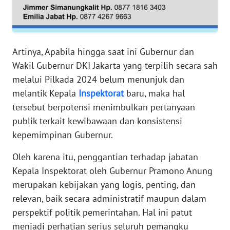
RIAU
WN
SERAMBI
Artinya, Apabila hingga saat ini Gubernur dan
Wakil Gubernur DKI Jakarta yang terpilih secara sah
WN
melalui Pilkada 2024 belum menunjuk dan
JAMBI
melantik Kepala
Inspektorat
baru, maka hal
tersebut berpotensi menimbulkan pertanyaan
WN
SULTRA
publik terkait kewibawaan dan konsistensi
kepemimpinan Gubernur.
WN
Oleh karena itu, penggantian terhadap jabatan
NTB
Kepala Inspektorat oleh Gubernur Pramono Anung
WN
merupakan kebijakan yang logis, penting, dan
SULTENG
relevan, baik secara administratif maupun dalam
perspektif politik pemerintahan. Hal ini patut
WN
menjadi perhatian serius seluruh pemangku