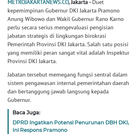
METROJAKARTANEWS.CO
, Jakarta -
Duet
REDAKSI
kepemimpinan Gubernur DKI Jakarta Pramono
Anung Wibowo dan Wakil Gubernur Rano Karno
KARIR
perlu secara serius mengevaluasi pengisian
jabatan strategis di lingkungan birokrasi
DISCLAIMER
Pemerintah Provinsi DKI Jakarta. Salah satu posisi
yang memiliki peran sangat vital adalah Inspektur
Wahana
Provinsi DKI Jakarta.
News
Regional
Jabatan tersebut memegang fungsi sentral dalam
sistem pengawasan internal pemerintahan daerah
WN
dan bertanggung jawab langsung kepada
SUMUT
Gubernur.
WN
Baca Juga:
JAKARTA
DPRD Ingatkan Potensi Penurunan DBH DKI,
Ini Respons Pramono
WN
JABAR