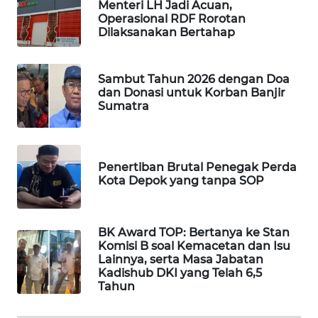
Menteri LH Jadi Acuan,
Operasional RDF Rorotan
WN
Dilaksanakan Bertahap
SUMEDANG
WN
Sambut Tahun 2026 dengan Doa
CIANJUR
dan Donasi untuk Korban Banjir
Sumatra
WN
KEPULAUAN
SERIBU
Penertiban Brutal Penegak Perda
Kota Depok yang tanpa SOP
WN
TANGERANG
BK Award TOP: Bertanya ke Stan
WN
Komisi B soal Kemacetan dan Isu
Lainnya, serta Masa Jabatan
BINJAI
Kadishub DKI yang Telah 6,5
Tahun
WN
CIREBON