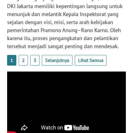
DKI Jakarta memiliki kepentingan langsung untuk
menunjuk dan melantik Kepala Inspektorat yang
WN
KALTARA
sejalan dengan visi, misi, serta arah kebijakan
pemerintahan Pramono Anung–Rano Karno. Oleh
WN
karena itu, proses pengangkatan dan pelantikan
KALSEL
tersebut menjadi sangat penting dan mendesak.
WN
1
2
3
Selanjutnya
Lihat Semua
KALTIM
WN
SULSEL
WN
GORONTALO
WN
SULUT