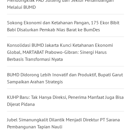
LANGKAT
Melalui BUMD
WN
Sokong Ekonomi dan Ketahanan Pangan, 175 Ekor Bibit
TAPANULI
Babi Disalurkan Pemkab Nias Barat ke BumDes
SELATAN
Konsolidasi BUMD Jakarta Kunci Ketahanan Ekonomi
WN
Global, MARTABAT Prabowo-Gibran: Sinergi Harus
TANJUNG
LESUNG
Berbasis Transformasi Nyata
WN
BUMD Didorong Lebih Inovatif dan Produktif, Bupati Garut
KARO
Sampaikan Arahan Strategis
WN
KUHP Baru: Tak Hanya Direksi, Penerima Manfaat Juga Bisa
SIMALUNGUN
Dijerat Pidana
WN
Jubel Simanungkalit Dilantik Menjadi Direktur PT Sarana
LABUHANBATU
Pembangunan Tapian Nauli