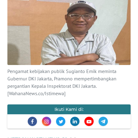
Informasi
INDEKS
BERITA
KONTAK
KAMI
INFO
Pengamat kebijakan publik Sugianto Emik meminta
IKLAN
Gubernur DKI Jakarta, Pramono mempertimbangkan
pergantian Kepala Inspektorat DKI Jakarta.
TENTANG
[WahanaNews.co/Istimewa]
KAMI
Ikuti Kami di:
PEDOMAN
MEDIA
SIBER