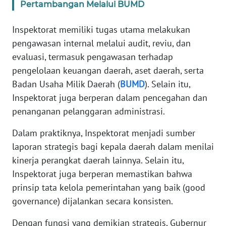
Pertambangan Melalui BUMD
WN
Inspektorat memiliki tugas utama melakukan
NUSANTARA
pengawasan internal melalui audit, reviu, dan
evaluasi, termasuk pengawasan terhadap
WN
pengelolaan keuangan daerah, aset daerah, serta
JOGJA
Badan Usaha Milik Daerah (
BUMD
). Selain itu,
Inspektorat juga berperan dalam pencegahan dan
WN
penanganan pelanggaran administrasi.
JATIM
Dalam praktiknya, Inspektorat menjadi sumber
WN
laporan strategis bagi kepala daerah dalam menilai
BALI
kinerja perangkat daerah lainnya. Selain itu,
Inspektorat juga berperan memastikan bahwa
WN
prinsip tata kelola pemerintahan yang baik (good
KALBAR
governance) dijalankan secara konsisten.
WN
Dengan fungsi yang demikian strategis, Gubernur
KALTENG