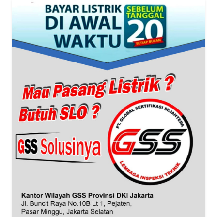
WN
BANTEN
WN
NTT
WN
KEPRI
WN
PAPUA
WN
PAPUA
BARAT
WN