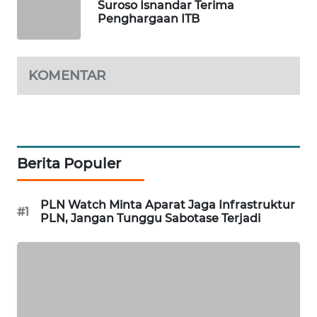
Suroso Isnandar Terima
Penghargaan ITB
WN
MALUKU
KOMENTAR
WN
MALUT
WN
DAIRI
Berita Populer
WN
DANAU
PLN Watch Minta Aparat Jaga Infrastruktur
#1
TOBA
PLN, Jangan Tunggu Sabotase Terjadi
WN
NIAS
WN