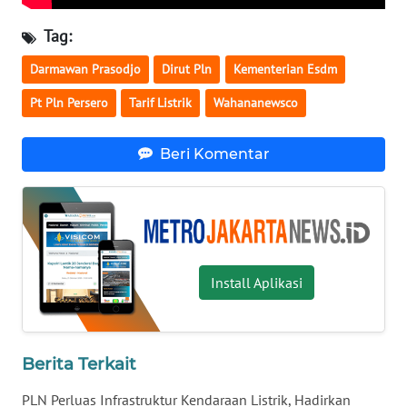
Tag:
WN
BANTEN
Darmawan Prasodjo
Dirut Pln
Kementerian Esdm
Pt Pln Persero
Tarif Listrik
Wahananewsco
WN
NTT
Beri Komentar
WN
KEPRI
WN
PAPUA
Install Aplikasi
WN
PAPUA
BARAT
Berita Terkait
WN
PLN Perluas Infrastruktur Kendaraan Listrik, Hadirkan