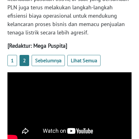
REDAKSI
PLN juga terus melakukan langkah-langkah
efisiensi biaya operasional untuk mendukung
KARIR
kelancaran proses bisnis dan memacu penjualan
tenaga listrik secara lebih agresif.
DISCLAIMER
[Redaktur: Mega Puspita]
Wahana
1
2
Sebelumnya
Lihat Semua
News
Regional
WN
SUMUT
WN
JAKARTA
WN
JABAR