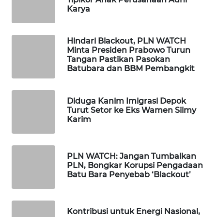
Karya
WN
KALTARA
Hindari Blackout, PLN WATCH
Minta Presiden Prabowo Turun
WN
Tangan Pastikan Pasokan
Batubara dan BBM Pembangkit
KALSEL
WN
Diduga Kanim Imigrasi Depok
KALTIM
Turut Setor ke Eks Wamen Silmy
Karim
WN
SULSEL
PLN WATCH: Jangan Tumbalkan
PLN, Bongkar Korupsi Pengadaan
WN
Batu Bara Penyebab ‘Blackout’
GORONTALO
WN
Kontribusi untuk Energi Nasional,
SULUT