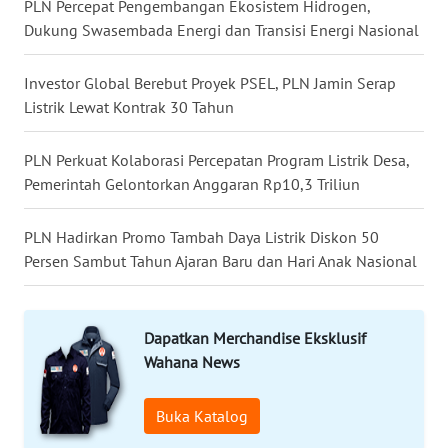
SULBAR
PLN Percepat Pengembangan Ekosistem Hidrogen,
Dukung Swasembada Energi dan Transisi Energi Nasional
WN
BABEL
Investor Global Berebut Proyek PSEL, PLN Jamin Serap
Listrik Lewat Kontrak 30 Tahun
WN
SUMBAR
PLN Perkuat Kolaborasi Percepatan Program Listrik Desa,
Pemerintah Gelontorkan Anggaran Rp10,3 Triliun
WN
SUMSEL
PLN Hadirkan Promo Tambah Daya Listrik Diskon 50
Persen Sambut Tahun Ajaran Baru dan Hari Anak Nasional
WN
BENGKULU
Dapatkan Merchandise Eksklusif
WN
Wahana News
LAMPUNG
Buka Katalog
WN
JATENG