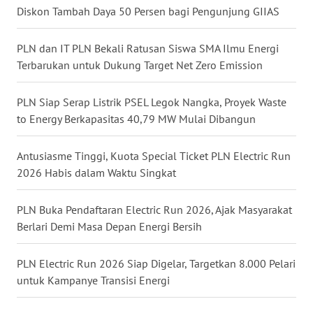
RIAU
Diskon Tambah Daya 50 Persen bagi Pengunjung GIIAS
WN
PLN dan IT PLN Bekali Ratusan Siswa SMA Ilmu Energi
SERAMBI
Terbarukan untuk Dukung Target Net Zero Emission
WN
PLN Siap Serap Listrik PSEL Legok Nangka, Proyek Waste
JAMBI
to Energy Berkapasitas 40,79 MW Mulai Dibangun
WN
Antusiasme Tinggi, Kuota Special Ticket PLN Electric Run
SULTRA
2026 Habis dalam Waktu Singkat
WN
PLN Buka Pendaftaran Electric Run 2026, Ajak Masyarakat
NTB
Berlari Demi Masa Depan Energi Bersih
WN
PLN Electric Run 2026 Siap Digelar, Targetkan 8.000 Pelari
SULTENG
untuk Kampanye Transisi Energi
WN