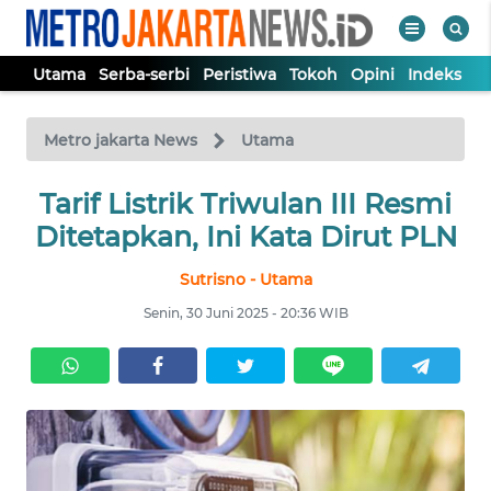
Utama
Serba-serbi
Peristiwa
Tokoh
Opini
Indeks
WAHANA
Tutup
TV
Metro jakarta News
Utama
UTAMA
Tarif Listrik Triwulan III Resmi
Ditetapkan, Ini Kata Dirut PLN
SERBA-
Sutrisno - Utama
SERBI
Senin, 30 Juni 2025 - 20:36 WIB
PERISTIWA
TOKOH
OPINI