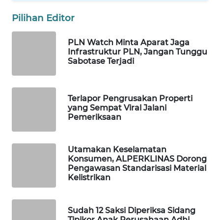
Pilihan Editor
WN
NUSANTARA
PLN Watch Minta Aparat Jaga
Infrastruktur PLN, Jangan Tunggu
Sabotase Terjadi
WN
JOGJA
Terlapor Pengrusakan Properti
WN
yang Sempat Viral Jalani
JATIM
Pemeriksaan
WN
BALI
Utamakan Keselamatan
Konsumen, ALPERKLINAS Dorong
Pengawasan Standarisasi Material
WN
Kelistrikan
KALBAR
WN
Sudah 12 Saksi Diperiksa Sidang
KALTENG
Tipikor Anak Perusahaan Adhi