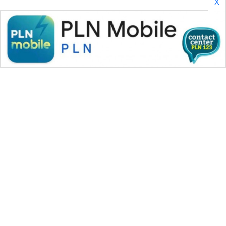
X
WN
PRIANGAN
TIMUR
WN
SEMARANG
WN
SOLO
WN
BOROBUDUR
WN
WAHANA MEDIA GROUP
MADURA
|
|
|
WAHANA NEWS co
WAHANA TANI
WAHANA ADVOKAT
|
|
WAHANA INFRASTRUKTUR
WAHANA KONSUMEN
WN
|
|
|
WAHANA LISTRIK
WAHANA TRAVEL
WAHANA TV