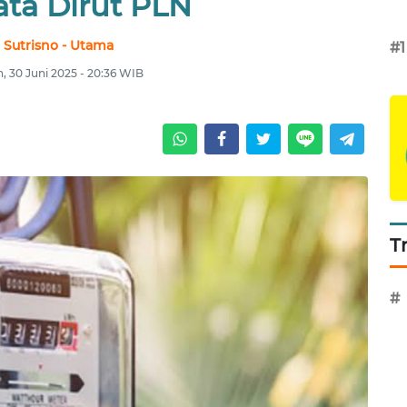
ata Dirut PLN
Sutrisno - Utama
#1
n, 30 Juni 2025 - 20:36 WIB
T
#