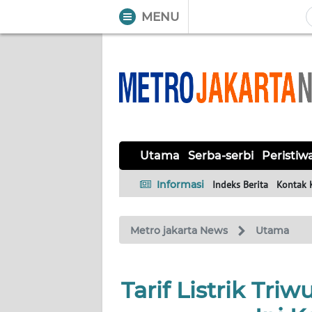
MENU
WAHANA
Tutup
TV
UTAMA
SERBA-
Utama
Serba-serbi
Peristiw
SERBI
Informasi
Indeks Berita
Kontak 
PERISTIWA
Metro jakarta News
Utama
TOKOH
OPINI
Tarif Listrik Tri
Informasi