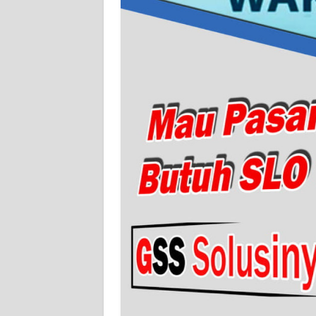
WN
SERAMBI
WN
JAMBI
WN
SULTRA
WN
NTB
WN
SULTENG
WN
SULBAR