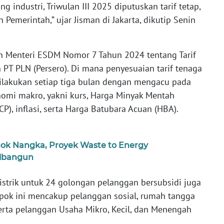
ng industri, Triwulan III 2025 diputuskan tarif tetap,
 Pemerintah,” ujar Jisman di Jakarta, dikutip Senin
an Menteri ESDM Nomor 7 Tahun 2024 tentang Tarif
h PT PLN (Persero). Di mana penyesuaian tarif tenaga
dilakukan setiap tiga bulan dengan mengacu pada
nomi makro, yakni kurs, Harga Minyak Mentah
CP), inflasi, serta Harga Batubara Acuan (HBA).
egok Nangka, Proyek Waste to Energy
Dibangun
listrik untuk 24 golongan pelanggan bersubsidi juga
pok ini mencakup pelanggan sosial, rumah tangga
, serta pelanggan Usaha Mikro, Kecil, dan Menengah