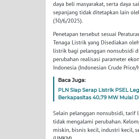
daya beli masyarakat, serta daya sai
WN
sepanjang tidak ditetapkan lain oleh
NUSANTARA
(30/6/2025).
WN
Penetapan tersebut sesuai Peratur
JOGJA
Tenaga Listrik yang Disediakan ole
listrik bagi pelanggan nonsubsidi 
WN
JATIM
perubahan realisasi parameter eko
Indonesia (Indonesian Crude Price/I
WN
Baca Juga:
BALI
PLN Siap Serap Listrik PSEL L
WN
Berkapasitas 40,79 MW Mulai 
KALBAR
Selain pelanggan nonsubsidi, tarif 
WN
tidak mengalami perubahan. Kelom
KALTENG
miskin, bisnis kecil, industri kecil
(UMKM).