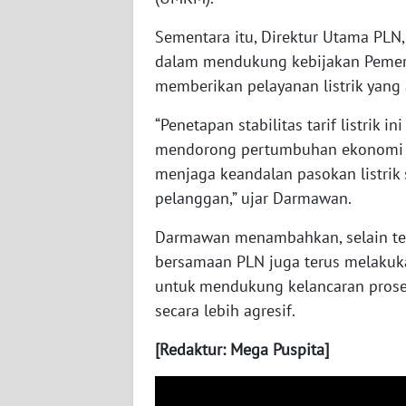
WN
KALTARA
Sementara itu, Direktur Utama PL
dalam mendukung kebijakan Pemeri
WN
memberikan pelayanan listrik yang
KALSEL
“Penetapan stabilitas tarif listrik
WN
mendorong pertumbuhan ekonomi n
KALTIM
menjaga keandalan pasokan listrik
pelanggan,” ujar Darmawan.
WN
SULSEL
Darmawan menambahkan, selain teru
bersamaan PLN juga terus melakuka
WN
untuk mendukung kelancaran proses
GORONTALO
secara lebih agresif.
[Redaktur: Mega Puspita]
WN
SULUT