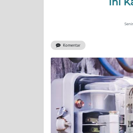
Ini K
INDEKS
BERITA
Seni
KONTAK
KAMI
Komentar
INFO
IKLAN
TENTANG
KAMI
PEDOMAN
MEDIA
SIBER
REDAKSI