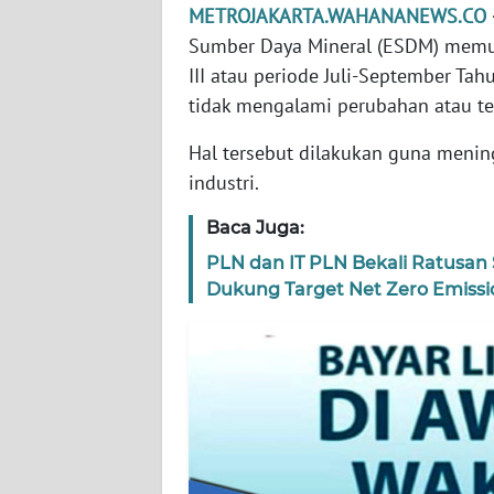
WN
METROJAKARTA.WAHANANEWS.CO
BANTEN
Sumber Daya Mineral (ESDM) memutus
III atau periode Juli-September T
WN
tidak mengalami perubahan atau te
NTT
Hal tersebut dilakukan guna menin
WN
industri.
KEPRI
Baca Juga:
WN
PLN dan IT PLN Bekali Ratusan
PAPUA
Dukung Target Net Zero Emissi
WN
PAPUA
BARAT
WN
RIAU