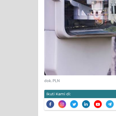
KARIR
DISCLAIMER
Wahana
News
Regional
WN
SUMUT
WN
dok. PLN
JAKARTA
Ikuti Kami di:
WN
JABAR