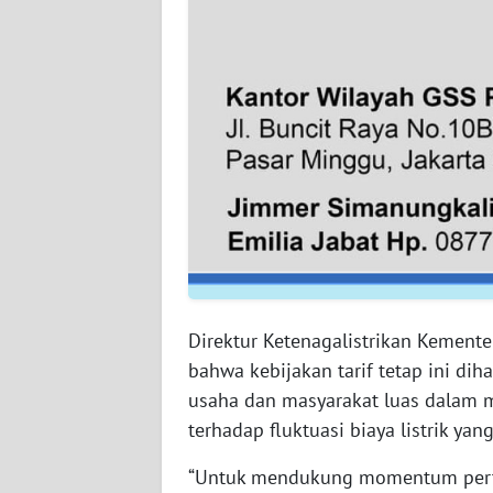
WN
BABEL
WN
SUMBAR
WN
SUMSEL
WN
BENGKULU
Direktur Ketenagalistrikan Kement
WN
bahwa kebijakan tarif tetap ini di
LAMPUNG
usaha dan masyarakat luas dalam m
terhadap fluktuasi biaya listrik ya
WN
JATENG
“Untuk mendukung momentum pert