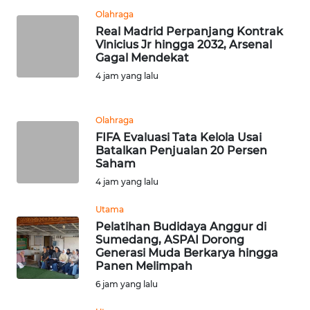
Olahraga
WN
Real Madrid Perpanjang Kontrak
BANTEN
Vinicius Jr hingga 2032, Arsenal
Gagal Mendekat
4 jam yang lalu
WN
NTT
Olahraga
WN
FIFA Evaluasi Tata Kelola Usai
KEPRI
Batalkan Penjualan 20 Persen
Saham
4 jam yang lalu
WN
PAPUA
Utama
Pelatihan Budidaya Anggur di
WN
Sumedang, ASPAI Dorong
PAPUA
Generasi Muda Berkarya hingga
BARAT
Panen Melimpah
6 jam yang lalu
WN