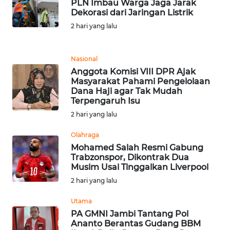
PLN Imbau Warga Jaga Jarak
BEKASI
Dekorasi dari Jaringan Listrik
2 hari yang lalu
WN
BOGOR
Nasional
WN
Anggota Komisi VIII DPR Ajak
DEPOK
Masyarakat Pahami Pengelolaan
Dana Haji agar Tak Mudah
Terpengaruh Isu
WN
2 hari yang lalu
TAPANULI
UTARA
Olahraga
Mohamed Salah Resmi Gabung
WN
Trabzonspor, Dikontrak Dua
Musim Usai Tinggalkan Liverpool
SAMOSIR
2 hari yang lalu
WN
Utama
PADANG
PA GMNI Jambi Tantang Pol
LAWAS
Ananto Berantas Gudang BBM