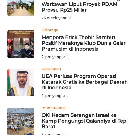
Wartawan Liput Proyek PDAM
Informasi
Provsu Rp25 Miliar
23 menit yang lalu
INDEKS
BERITA
Olahraga
Menpora Erick Thohir Sambut
Positif Maraknya Klub Dunia Gelar
KONTAK
Pramusim di Indonesia
KAMI
2 jam yang lalu
INFO
Kesehatan
IKLAN
UEA Perluas Program Operasi
Katarak Gratis ke Berbagai Daerah
di Indonesia
TENTANG
2 jam yang lalu
KAMI
Internasional
PEDOMAN
OKI Kecam Serangan Israel ke
MEDIA
Kamp Pengungsi Qalandiya di Tepi
SIBER
Barat
3 jam yang lalu