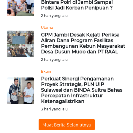
Bintara Polri di Jambi Sampai
Polisi Jadi Korban Penipuan ?
WN
2 hari yang lalu
INDRAMAYU
Utama
GPM Jambi Desak Kejati Periksa
WN
Aliran Dana Program Fasilitas
KUNINGAN
Pembangunan Kebun Masyarakat
Desa Dusun Mudo dan PT RAAL
WN
2 hari yang lalu
MAJALENGKA
Ekuin
Perkuat Sinergi Pengamanan
WN
Proyek Strategis, PLN UIP
SUBANG
Sulawesi dan BINDA Sultra Bahas
Percepatan Infrastruktur
WN
Ketenagalistrikan
SUKABUMI
3 hari yang lalu
WN
Muat Berita Selanjutnya
PURWAKARTA