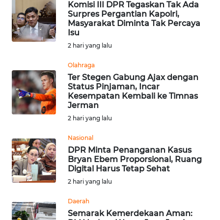
Komisi III DPR Tegaskan Tak Ada
WN
Surpres Pergantian Kapolri,
TAPANULI
Masyarakat Diminta Tak Percaya
Isu
TENGAH
2 hari yang lalu
WN DELI
Olahraga
SERDANG
Ter Stegen Gabung Ajax dengan
Status Pinjaman, Incar
WN
Kesempatan Kembali ke Timnas
Jerman
TEBING
TINGGI
2 hari yang lalu
Nasional
WN
DPR Minta Penanganan Kasus
PAKPAK
Bryan Ebem Proporsional, Ruang
Digital Harus Tetap Sehat
WN
2 hari yang lalu
KARAWANG
Daerah
Semarak Kemerdekaan Aman:
WN