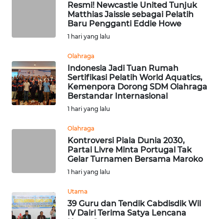
Resmi! Newcastle United Tunjuk
Matthias Jaissle sebagai Pelatih
Baru Pengganti Eddie Howe
WN
NUSANTARA
1 hari yang lalu
Olahraga
WN
Indonesia Jadi Tuan Rumah
JOGJA
Sertifikasi Pelatih World Aquatics,
Kemenpora Dorong SDM Olahraga
Berstandar Internasional
WN
JATIM
1 hari yang lalu
Olahraga
WN
Kontroversi Piala Dunia 2030,
BALI
Partai Livre Minta Portugal Tak
Gelar Turnamen Bersama Maroko
WN
1 hari yang lalu
KALBAR
Utama
39 Guru dan Tendik Cabdisdik Wil
WN
IV Dairi Terima Satya Lencana
KALTENG