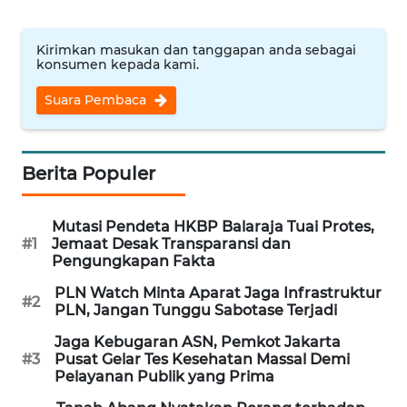
WN
Kirimkan masukan dan tanggapan anda sebagai
PRIANGAN
konsumen kepada kami.
TIMUR
Suara Pembaca
WN
SEMARANG
Berita Populer
WN
SOLO
Mutasi Pendeta HKBP Balaraja Tuai Protes,
#1
Jemaat Desak Transparansi dan
WN
Pengungkapan Fakta
BOROBUDUR
PLN Watch Minta Aparat Jaga Infrastruktur
#2
PLN, Jangan Tunggu Sabotase Terjadi
WN
Jaga Kebugaran ASN, Pemkot Jakarta
MADURA
#3
Pusat Gelar Tes Kesehatan Massal Demi
Pelayanan Publik yang Prima
WN