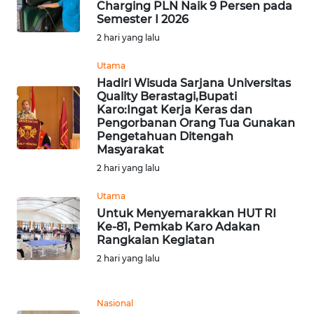
LANGKAT
Charging PLN Naik 9 Persen pada
Semester I 2026
2 hari yang lalu
WN
TAPANULI
Utama
SELATAN
Hadiri Wisuda Sarjana Universitas
Quality Berastagi,Bupati
WN
Karo:Ingat Kerja Keras dan
Pengorbanan Orang Tua Gunakan
TANJUNG
Pengetahuan Ditengah
LESUNG
Masyarakat
2 hari yang lalu
WN
KARO
Utama
Untuk Menyemarakkan HUT RI
Ke-81, Pemkab Karo Adakan
WN
Rangkaian Kegiatan
SIMALUNGUN
2 hari yang lalu
WN
LABUHANBATU
Nasional