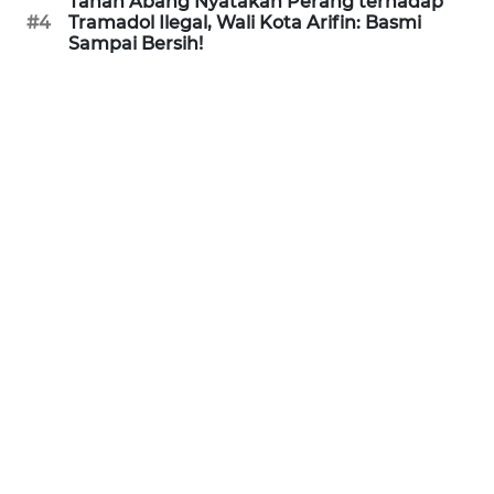
Tanah Abang Nyatakan Perang terhadap
SURABAYA
#4
Tramadol Ilegal, Wali Kota Arifin: Basmi
Sampai Bersih!
WN
NATUNA
WN
BINTAN
WN
MANDALIKA
WN
LIKUPANG
WN
LABUANBAJO
WN