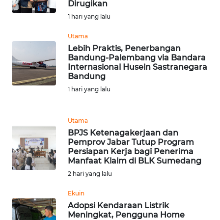
Dirugikan
1 hari yang lalu
WN
MALUKU
Utama
Lebih Praktis, Penerbangan
Bandung-Palembang via Bandara
WN
Internasional Husein Sastranegara
MALUT
Bandung
1 hari yang lalu
WN
DAIRI
Utama
WN
BPJS Ketenagakerjaan dan
DANAU
Pemprov Jabar Tutup Program
TOBA
Persiapan Kerja bagi Penerima
Manfaat Klaim di BLK Sumedang
2 hari yang lalu
WN
NIAS
Ekuin
Adopsi Kendaraan Listrik
WN
Meningkat, Pengguna Home