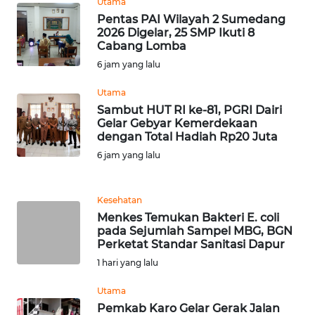
Utama
RIAU
Pentas PAI Wilayah 2 Sumedang
2026 Digelar, 25 SMP Ikuti 8
WN
Cabang Lomba
SERAMBI
6 jam yang lalu
Utama
WN
JAMBI
Sambut HUT RI ke-81, PGRI Dairi
Gelar Gebyar Kemerdekaan
dengan Total Hadiah Rp20 Juta
WN
6 jam yang lalu
SULTRA
WN
Kesehatan
NTB
Menkes Temukan Bakteri E. coli
pada Sejumlah Sampel MBG, BGN
Perketat Standar Sanitasi Dapur
WN
1 hari yang lalu
SULTENG
Utama
WN
Pemkab Karo Gelar Gerak Jalan