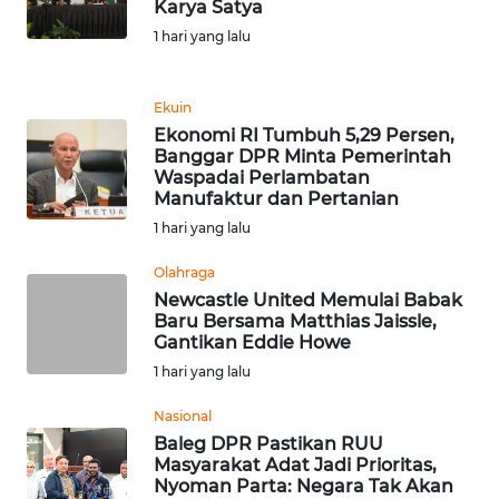
Karya Satya
1 hari yang lalu
WN
KALTARA
Ekuin
Ekonomi RI Tumbuh 5,29 Persen,
WN
Banggar DPR Minta Pemerintah
KALSEL
Waspadai Perlambatan
Manufaktur dan Pertanian
WN
1 hari yang lalu
KALTIM
Olahraga
Newcastle United Memulai Babak
WN
Baru Bersama Matthias Jaissle,
SULSEL
Gantikan Eddie Howe
1 hari yang lalu
WN
GORONTALO
Nasional
Baleg DPR Pastikan RUU
Masyarakat Adat Jadi Prioritas,
WN
Nyoman Parta: Negara Tak Akan
SULUT