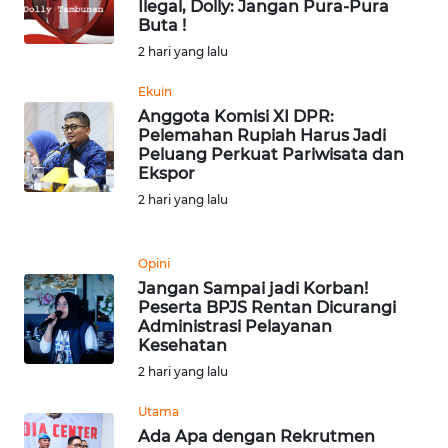
Ilegal, Dolly: Jangan Pura-Pura
Buta !
WN
SUMEDANG
2 hari yang lalu
Ekuin
WN
Anggota Komisi XI DPR:
CIANJUR
Pelemahan Rupiah Harus Jadi
Peluang Perkuat Pariwisata dan
Ekspor
WN
KEPULAUAN
2 hari yang lalu
SERIBU
Opini
WN
Jangan Sampai jadi Korban!
TANGERANG
Peserta BPJS Rentan Dicurangi
Administrasi Pelayanan
WN
Kesehatan
BINJAI
2 hari yang lalu
Utama
WN
Ada Apa dengan Rekrutmen
CIREBON