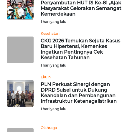
SULBAR
Penyambutan HUT RI Ke-81 ,Ajak
Masyarakat Gelorakan Semangat
Kemerdekaan
WN
1 hari yang lalu
BABEL
Kesehatan
WN
CKG 2026 Temukan Sejuta Kasus
SUMBAR
Baru Hipertensi, Kemenkes
Ingatkan Pentingnya Cek
Kesehatan Tahunan
WN
1 hari yang lalu
SUMSEL
Ekuin
WN
PLN Perkuat Sinergi dengan
BENGKULU
DPRD Sulsel untuk Dukung
Keandalan dan Pembangunan
Infrastruktur Ketenagalistrikan
WN
1 hari yang lalu
LAMPUNG
WN
Olahraga
JATENG