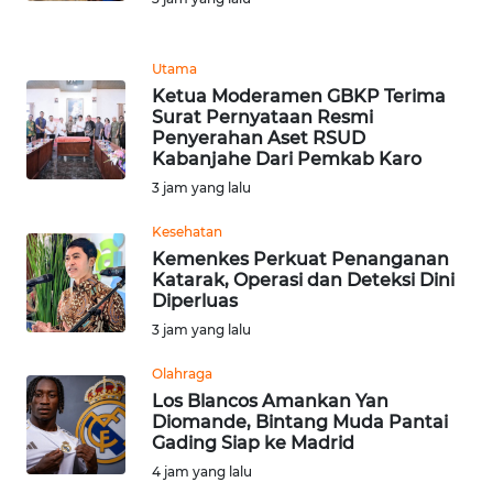
REDAKSI
Utama
KARIR
Ketua Moderamen GBKP Terima
Surat Pernyataan Resmi
Penyerahan Aset RSUD
DISCLAIMER
Kabanjahe Dari Pemkab Karo
3 jam yang lalu
Wahana
News
Kesehatan
Regional
Kemenkes Perkuat Penanganan
Katarak, Operasi dan Deteksi Dini
WN
Diperluas
SUMUT
3 jam yang lalu
Olahraga
WN
JAKARTA
Los Blancos Amankan Yan
Diomande, Bintang Muda Pantai
Gading Siap ke Madrid
WN
4 jam yang lalu
JABAR