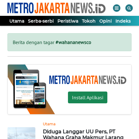
Utama
Serba-serbi
Peristiwa
Tokoh
Opini
Indeks
WAHANA
Tutup
TV
Berita dengan tagar
#wahananewsco
UTAMA
SERBA-
SERBI
Install Aplikasi
PERISTIWA
TOKOH
Utama
Diduga Langgar UU Pers, PT
OPINI
Wahana Graha Makmur Larang