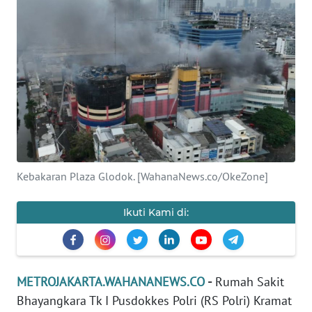
Informasi
INDEKS
BERITA
KONTAK
KAMI
INFO
IKLAN
Kebakaran Plaza Glodok. [WahanaNews.co/OkeZone]
TENTANG
Ikuti Kami di:
KAMI
PEDOMAN
MEDIA
METROJAKARTA.WAHANANEWS.CO
-
Rumah Sakit
SIBER
Bhayangkara Tk I Pusdokkes Polri (RS Polri) Kramat