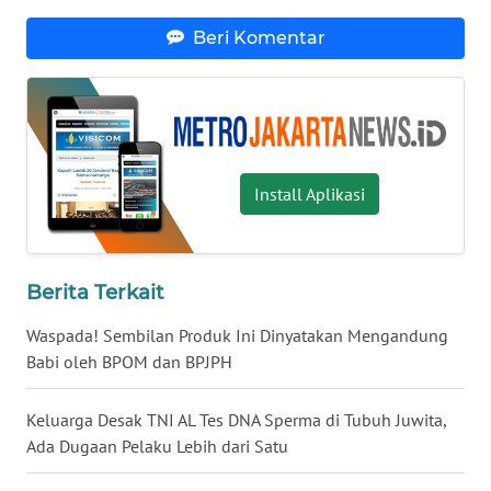
Beri Komentar
WN
KALTARA
WN
KALSEL
Install Aplikasi
WN
KALTIM
Berita Terkait
WN
SULSEL
Waspada! Sembilan Produk Ini Dinyatakan Mengandung
Babi oleh BPOM dan BPJPH
WN
GORONTALO
Keluarga Desak TNI AL Tes DNA Sperma di Tubuh Juwita,
Ada Dugaan Pelaku Lebih dari Satu
WN
SULUT