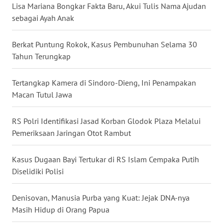
Lisa Mariana Bongkar Fakta Baru, Akui Tulis Nama Ajudan
sebagai Ayah Anak
WN
MALUKU
Berkat Puntung Rokok, Kasus Pembunuhan Selama 30
Tahun Terungkap
WN
MALUT
Tertangkap Kamera di Sindoro-Dieng, Ini Penampakan
Macan Tutul Jawa
WN
DAIRI
RS Polri Identifikasi Jasad Korban Glodok Plaza Melalui
WN
Pemeriksaan Jaringan Otot Rambut
DANAU
TOBA
Kasus Dugaan Bayi Tertukar di RS Islam Cempaka Putih
Diselidiki Polisi
WN
NIAS
Denisovan, Manusia Purba yang Kuat: Jejak DNA-nya
Masih Hidup di Orang Papua
WN