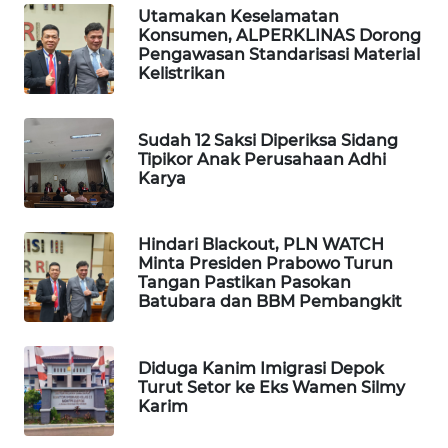
Utamakan Keselamatan
WN
Konsumen, ALPERKLINAS Dorong
TAPANULI
Pengawasan Standarisasi Material
TENGAH
Kelistrikan
WN DELI
Sudah 12 Saksi Diperiksa Sidang
SERDANG
Tipikor Anak Perusahaan Adhi
Karya
WN
TEBING
TINGGI
Hindari Blackout, PLN WATCH
Minta Presiden Prabowo Turun
Tangan Pastikan Pasokan
WN
Batubara dan BBM Pembangkit
PAKPAK
WN
Diduga Kanim Imigrasi Depok
KARAWANG
Turut Setor ke Eks Wamen Silmy
Karim
WN