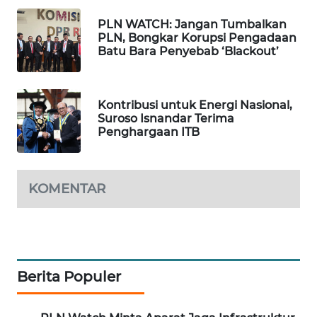
BEKASI
PLN WATCH: Jangan Tumbalkan
PLN, Bongkar Korupsi Pengadaan
WN
Batu Bara Penyebab ‘Blackout’
BOGOR
WN
Kontribusi untuk Energi Nasional,
DEPOK
Suroso Isnandar Terima
Penghargaan ITB
WN
TAPANULI
UTARA
KOMENTAR
WN
SAMOSIR
WN
Berita Populer
PADANG
LAWAS