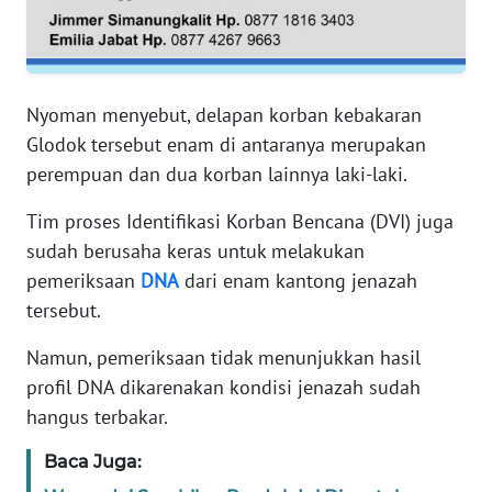
RIAU
WN
SERAMBI
Nyoman menyebut, delapan korban kebakaran
Glodok tersebut enam di antaranya merupakan
WN
JAMBI
perempuan dan dua korban lainnya laki-laki.
Tim proses Identifikasi Korban Bencana (DVI) juga
WN
sudah berusaha keras untuk melakukan
SULTRA
pemeriksaan
DNA
dari enam kantong jenazah
tersebut.
WN
NTB
Namun, pemeriksaan tidak menunjukkan hasil
profil DNA dikarenakan kondisi jenazah sudah
WN
hangus terbakar.
SULTENG
Baca Juga:
WN