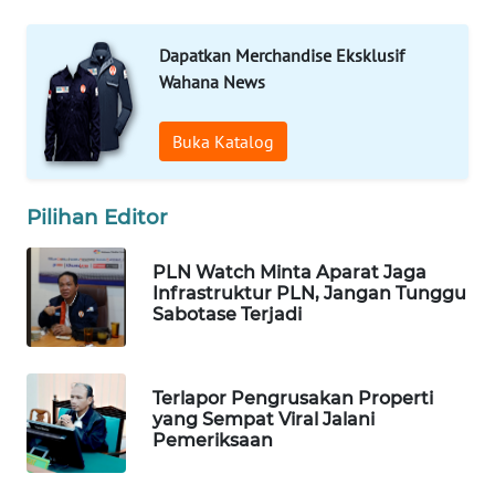
LANGKAT
Dapatkan Merchandise Eksklusif
WN
Wahana News
TAPANULI
SELATAN
Buka Katalog
WN
TANJUNG
Pilihan Editor
LESUNG
PLN Watch Minta Aparat Jaga
WN
Infrastruktur PLN, Jangan Tunggu
KARO
Sabotase Terjadi
WN
SIMALUNGUN
Terlapor Pengrusakan Properti
yang Sempat Viral Jalani
Pemeriksaan
WN
LABUHANBATU