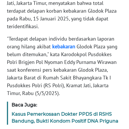
Jati, Jakarta Timur, menyatakan bahwa total
REDAKSI
terdapat delapan korban kebakaran Glodok Plaza
pada Rabu, 15 Januari 2025, yang tidak dapat
KARIR
teridentifikasi.
DISCLAIMER
"Terdapat delapan individu berdasarkan laporan
orang hilang akibat
kebakaran
Glodok Plaza yang
Wahana
belum ditemukan," kata Karodokpol Pusdokkes
News
Polri Brigjen Pol Nyoman Eddy Purnama Wirawan
Regional
saat konferensi pers kebakaran Glodok Plaza,
Jakarta Barat di Rumah Sakit Bhayangkara Tk I
WN
SUMUT
Pusdokkes Polri (RS Polri), Kramat Jati, Jakarta
Timur, Rabu (5/3/2025).
WN
Baca Juga:
JAKARTA
Kasus Pemerkosaan Dokter PPDS di RSHS
WN
Bandung, Bukti Kondom Positif DNA Priguna
JABAR