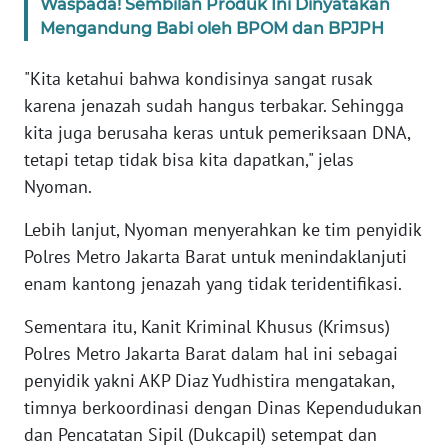
SULBAR
Waspada! Sembilan Produk Ini Dinyatakan
Mengandung Babi oleh BPOM dan BPJPH
WN
"Kita ketahui bahwa kondisinya sangat rusak
BABEL
karena jenazah sudah hangus terbakar. Sehingga
kita juga berusaha keras untuk pemeriksaan DNA,
WN
SUMBAR
tetapi tetap tidak bisa kita dapatkan," jelas
Nyoman.
WN
SUMSEL
Lebih lanjut, Nyoman menyerahkan ke tim penyidik
Polres Metro Jakarta Barat untuk menindaklanjuti
WN
enam kantong jenazah yang tidak teridentifikasi.
BENGKULU
Sementara itu, Kanit Kriminal Khusus (Krimsus)
Polres Metro Jakarta Barat dalam hal ini sebagai
WN
LAMPUNG
penyidik yakni AKP Diaz Yudhistira mengatakan,
timnya berkoordinasi dengan Dinas Kependudukan
WN
dan Pencatatan Sipil (Dukcapil) setempat dan
JATENG