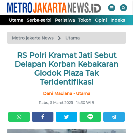
Utama
Serba-serbi
Peristiwa
Tokoh
Opini
Indeks
WAHANA
Tutup
TV
Metro jakarta News
Utama
UTAMA
RS Polri Kramat Jati Sebut
Delapan Korban Kebakaran
SERBA-
Glodok Plaza Tak
SERBI
Teridentifikasi
Dani Maulana - Utama
PERISTIWA
Rabu, 5 Maret 2025 - 14:30 WIB
TOKOH
OPINI