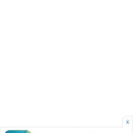
BORNEO
Wahana
Media
Group
WAHANA
NEWS
WAHANA
TANI
WAHANA
ADVOKAT
WAHANA
INFRASTRUKTUR
X
WAHANA