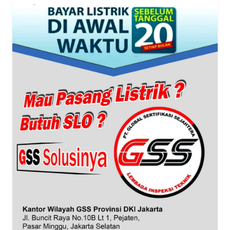
WN
BANTEN
WN
NTT
WN
KEPRI
WN
PAPUA
WN
PAPUA
BARAT
WN