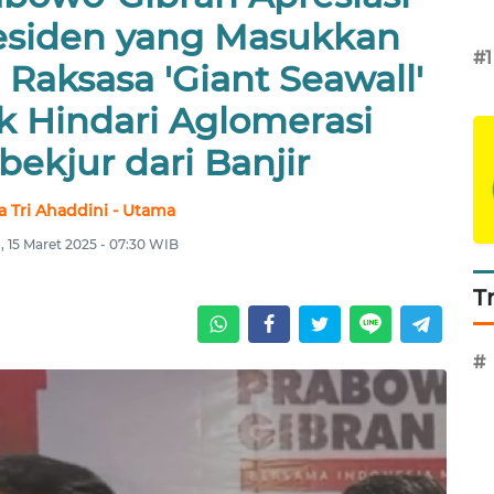
esiden yang Masukkan
#1
Raksasa 'Giant Seawall'
k Hindari Aglomerasi
ekjur dari Banjir
a Tri Ahaddini - Utama
, 15 Maret 2025 - 07:30 WIB
T
#