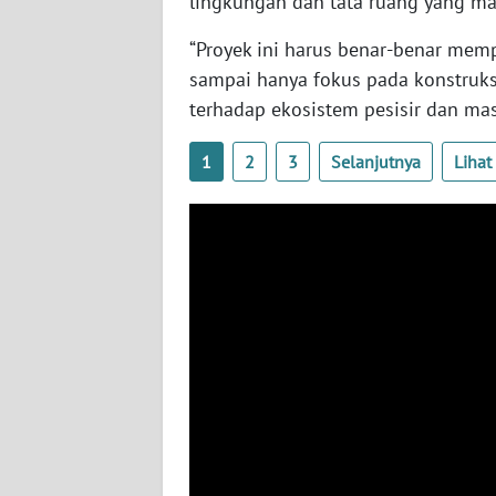
lingkungan dan tata ruang yang m
WN
KALTARA
“Proyek ini harus benar-benar mem
sampai hanya fokus pada konstruks
WN
terhadap ekosistem pesisir dan mas
KALSEL
1
2
3
Selanjutnya
Liha
WN
KALTIM
WN
SULSEL
WN
GORONTALO
WN
SULUT