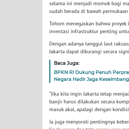
selama ini menjadi momok bagi masy
WN
sudah berada di bawah permukaan la
NUSANTARA
Tohom menegaskan bahwa proyek ini
WN
investasi infrastruktur penting un
JOGJA
Dengan adanya tanggul laut raksasa
WN
Jakarta dapat dikurangi secara signi
JATIM
Baca Juga:
WN
BPKN RI Dukung Penuh Perpres 
BALI
Negara Hadir Jaga Keseimbanga
WN
“Jika kita ingin Jakarta tetap menj
KALBAR
banjir harus dilakukan secara komp
masuk akal, apalagi dengan kondisi 
WN
KALTENG
Ia juga menyoroti pentingnya keber