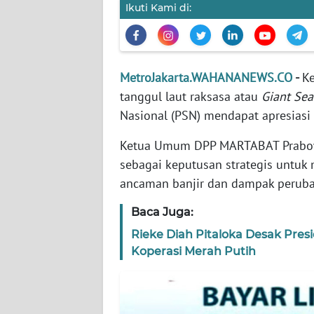
WN
Ikuti Kami di:
BANTEN
WN
NTT
MetroJakarta.WAHANANEWS.CO
-
K
tanggul laut raksasa atau
Giant Sea
WN
Nasional (PSN) mendapat apresias
KEPRI
Ketua Umum DPP MARTABAT Prabowo
WN
sebagai keputusan strategis untuk
PAPUA
ancaman banjir dan dampak peruba
Baca Juga:
WN
PAPUA
Rieke Diah Pitaloka Desak Pres
BARAT
Koperasi Merah Putih
WN
RIAU