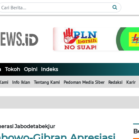
a
Tokoh
Opini
Indeks
Kami
Info Iklan
Tentang Kami
Pedoman Media Siber
Redaksi
Karir
erasi Jabodetabekjur
B
owo-Gibran Apresiasi