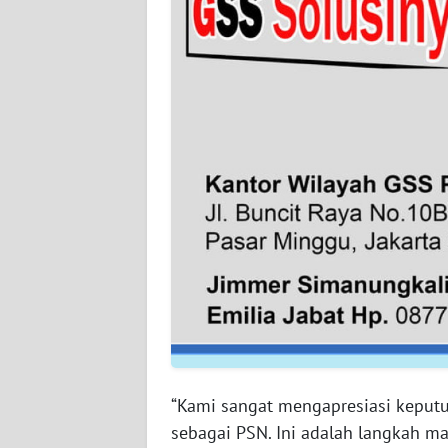
WN
BABEL
WN
SUMBAR
WN
SUMSEL
WN
BENGKULU
WN
LAMPUNG
WN
“Kami sangat mengapresiasi keput
JATENG
sebagai PSN. Ini adalah langkah ma