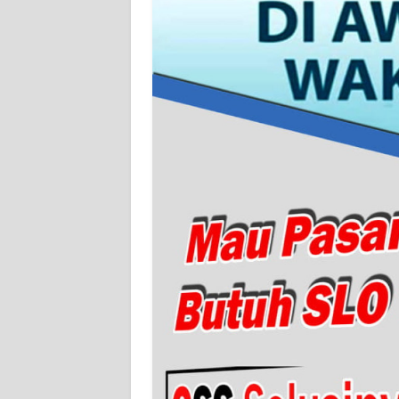
WN
SERAMBI
WN
JAMBI
WN
SULTRA
WN
NTB
WN
SULTENG
WN
SULBAR