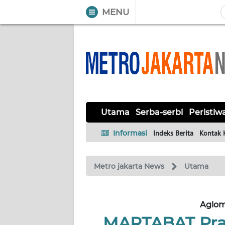
MENU
WAHANA
Tutup
TV
UTAMA
SERBA-
Utama
Serba-serbi
Peristiw
SERBI
Informasi
Indeks Berita
Kontak 
PERISTIWA
Metro jakarta News
Utama
TOKOH
OPINI
Aglom
MARTABAT Prab
Informasi