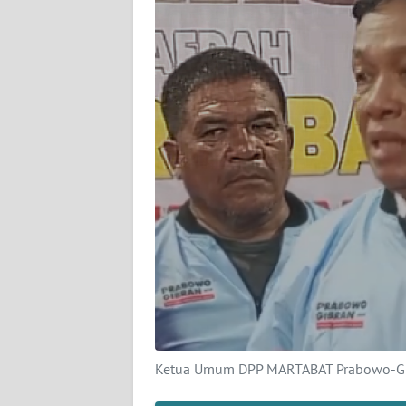
KARIR
DISCLAIMER
Wahana
News
Regional
WN
SUMUT
WN
JAKARTA
WN
JABAR
Ketua Umum DPP MARTABAT Prabowo-Gib