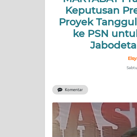
Keputusan Pr
INDEKS
Proyek Tanggul 
BERITA
ke PSN untu
KONTAK
Jabodetab
KAMI
INFO
Elsy
IKLAN
Sabtu
TENTANG
KAMI
Komentar
PEDOMAN
MEDIA
SIBER
REDAKSI