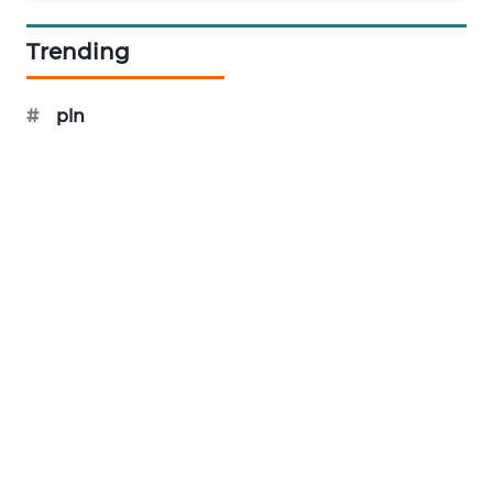
WN
Trending
INDRAMAYU
#
pln
WN
KUNINGAN
WN
MAJALENGKA
WN
SUBANG
WN
SUKABUMI
WN
PURWAKARTA