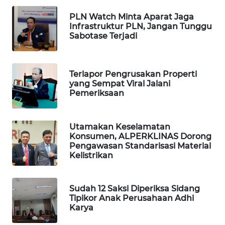
WN
PLN Watch Minta Aparat Jaga
TAPANULI
Infrastruktur PLN, Jangan Tunggu
TENGAH
Sabotase Terjadi
WN DELI
SERDANG
Terlapor Pengrusakan Properti
yang Sempat Viral Jalani
Pemeriksaan
WN
TEBING
TINGGI
Utamakan Keselamatan
Konsumen, ALPERKLINAS Dorong
WN
Pengawasan Standarisasi Material
Kelistrikan
PAKPAK
WN
Sudah 12 Saksi Diperiksa Sidang
KARAWANG
Tipikor Anak Perusahaan Adhi
Karya
WN