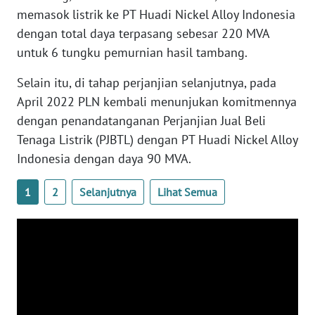
memasok listrik ke PT Huadi Nickel Alloy Indonesia
dengan total daya terpasang sebesar 220 MVA
WN
untuk 6 tungku pemurnian hasil tambang.
NUSANTARA
Selain itu, di tahap perjanjian selanjutnya, pada
WN
April 2022 PLN kembali menunjukan komitmennya
JOGJA
dengan penandatanganan Perjanjian Jual Beli
Tenaga Listrik (PJBTL) dengan PT Huadi Nickel Alloy
WN
JATIM
Indonesia dengan daya 90 MVA.
1
2
Selanjutnya
Lihat Semua
WN
BALI
WN
KALBAR
WN
KALTENG