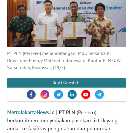
Informasi
INDEKS
BERITA
KONTAK
KAMI
PT PLN (Perseeo) menandatangani MoU bersama PT
Dowstone Energy Material Indonesia di Kantor PLN UIW
INFO
Sulselrabar, Makassar, (29/7).
IKLAN
Ikuti Kami di:
TENTANG
KAMI
PEDOMAN
MetroJakartaNews.id
|
PT PLN (Persero)
MEDIA
berkomitmen menyediakan pasokan listrik yang
SIBER
andal ke fasilitas pengolahan dan pemurnian