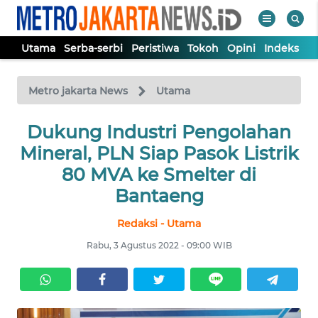
Utama
Serba-serbi
Peristiwa
Tokoh
Opini
Indeks
WAHANA
Tutup
TV
Metro jakarta News
Utama
UTAMA
Dukung Industri Pengolahan
Mineral, PLN Siap Pasok Listrik
SERBA-
80 MVA ke Smelter di
SERBI
Bantaeng
Redaksi - Utama
PERISTIWA
Rabu, 3 Agustus 2022 - 09:00 WIB
TOKOH
OPINI