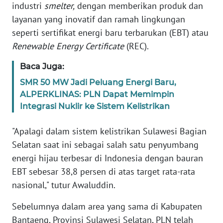
SULBAR
industri
smelter,
dengan memberikan produk dan
layanan yang inovatif dan ramah lingkungan
WN
seperti sertifikat energi baru terbarukan (EBT) atau
BABEL
Renewable
Energy
Certificate
(REC).
WN
Baca Juga:
SUMBAR
SMR 50 MW Jadi Peluang Energi Baru,
ALPERKLINAS: PLN Dapat Memimpin
WN
Integrasi Nuklir ke Sistem Kelistrikan
SUMSEL
"Apalagi dalam sistem kelistrikan Sulawesi Bagian
WN
Selatan saat ini sebagai salah satu penyumbang
BENGKULU
energi hijau terbesar di Indonesia dengan bauran
EBT sebesar 38,8 persen di atas target rata-rata
WN
nasional," tutur Awaluddin.
LAMPUNG
Sebelumnya dalam area yang sama di Kabupaten
WN
Bantaeng, Provinsi Sulawesi Selatan, PLN telah
JATENG