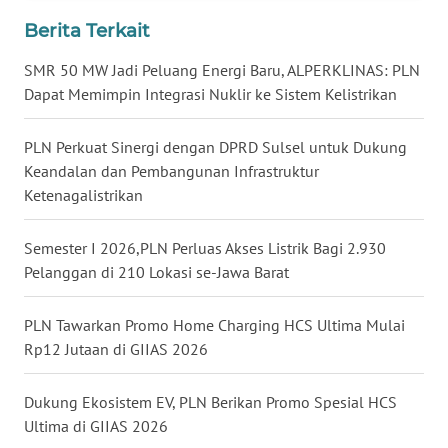
Berita Terkait
WN
MALUKU
SMR 50 MW Jadi Peluang Energi Baru, ALPERKLINAS: PLN
Dapat Memimpin Integrasi Nuklir ke Sistem Kelistrikan
WN
MALUT
PLN Perkuat Sinergi dengan DPRD Sulsel untuk Dukung
Keandalan dan Pembangunan Infrastruktur
WN
Ketenagalistrikan
DAIRI
Semester I 2026,PLN Perluas Akses Listrik Bagi 2.930
WN
Pelanggan di 210 Lokasi se-Jawa Barat
DANAU
TOBA
PLN Tawarkan Promo Home Charging HCS Ultima Mulai
Rp12 Jutaan di GIIAS 2026
WN
NIAS
Dukung Ekosistem EV, PLN Berikan Promo Spesial HCS
Ultima di GIIAS 2026
WN