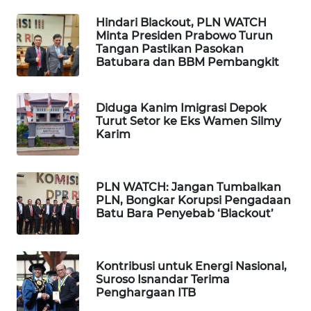
BEKASI
Hindari Blackout, PLN WATCH
Minta Presiden Prabowo Turun
WN
Tangan Pastikan Pasokan
BOGOR
Batubara dan BBM Pembangkit
WN
Diduga Kanim Imigrasi Depok
DEPOK
Turut Setor ke Eks Wamen Silmy
Karim
WN
TAPANULI
UTARA
PLN WATCH: Jangan Tumbalkan
PLN, Bongkar Korupsi Pengadaan
WN
Batu Bara Penyebab ‘Blackout’
SAMOSIR
WN
Kontribusi untuk Energi Nasional,
PADANG
Suroso Isnandar Terima
Penghargaan ITB
LAWAS