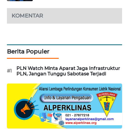
WN
SUMEDANG
KOMENTAR
WN
CIANJUR
WN
Berita Populer
KEPULAUAN
SERIBU
PLN Watch Minta Aparat Jaga Infrastruktur
#1
PLN, Jangan Tunggu Sabotase Terjadi
WN
TANGERANG
WN
BINJAI
WN
CIREBON