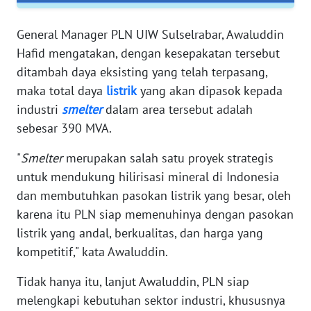
RIAU
General Manager PLN UIW Sulselrabar, Awaluddin
WN
Hafid mengatakan, dengan kesepakatan tersebut
SERAMBI
ditambah daya eksisting yang telah terpasang,
maka total daya
listrik
yang akan dipasok kepada
WN
industri
smelter
dalam area tersebut adalah
JAMBI
sebesar 390 MVA.
WN
"
Smelter
merupakan salah satu proyek strategis
SULTRA
untuk mendukung hilirisasi mineral di Indonesia
dan membutuhkan pasokan listrik yang besar, oleh
WN
NTB
karena itu PLN siap memenuhinya dengan pasokan
listrik yang andal, berkualitas, dan harga yang
WN
kompetitif," kata Awaluddin.
SULTENG
Tidak hanya itu, lanjut Awaluddin, PLN siap
melengkapi kebutuhan sektor industri, khususnya
WN