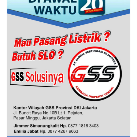
WN
BANTEN
WN
NTT
WN
KEPRI
WN
PAPUA
WN
PAPUA
BARAT
WN