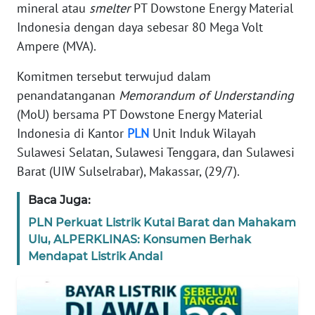
mineral atau
smelter
PT Dowstone Energy Material
REDAKSI
Indonesia dengan daya sebesar 80 Mega Volt
Ampere (MVA).
KARIR
Komitmen tersebut terwujud dalam
DISCLAIMER
penandatanganan
Memorandum
of
Understanding
(MoU) bersama PT Dowstone Energy Material
Wahana
Indonesia di Kantor
PLN
Unit Induk Wilayah
News
Sulawesi Selatan, Sulawesi Tenggara, dan Sulawesi
Regional
Barat (UIW Sulselrabar), Makassar, (29/7).
WN
Baca Juga:
SUMUT
PLN Perkuat Listrik Kutai Barat dan Mahakam
Ulu, ALPERKLINAS: Konsumen Berhak
WN
JAKARTA
Mendapat Listrik Andal
WN
JABAR