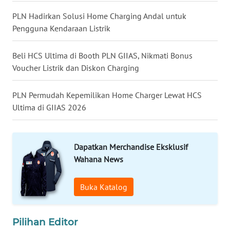
LANGKAT
PLN Hadirkan Solusi Home Charging Andal untuk
Pengguna Kendaraan Listrik
WN
TAPANULI
SELATAN
Beli HCS Ultima di Booth PLN GIIAS, Nikmati Bonus
Voucher Listrik dan Diskon Charging
WN
TANJUNG
PLN Permudah Kepemilikan Home Charger Lewat HCS
LESUNG
Ultima di GIIAS 2026
WN
KARO
Dapatkan Merchandise Eksklusif
Wahana News
WN
SIMALUNGUN
Buka Katalog
WN
LABUHANBATU
Pilihan Editor