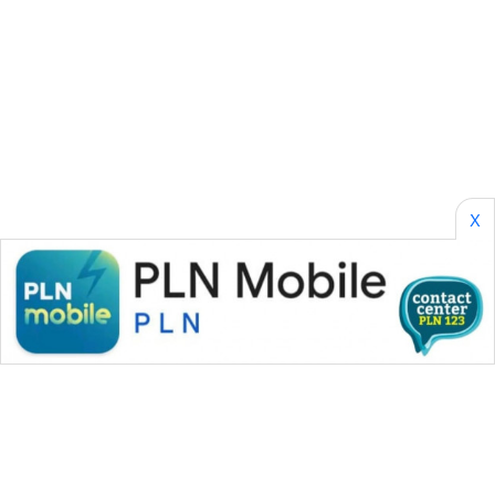
KONSUMEN
WAHANA
LISTRIK
WAHANA
TRAVEL
X
WAHANA
TV
WAHANANEWS
ID
WAHANANEWS
CO ID
WAHANANEWS
NET