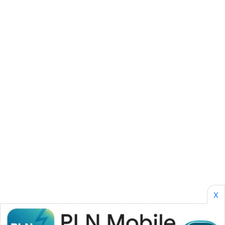
BORNEO
Wahana
Media
Group
WAHANA
NEWS
WAHANA
TANI
WAHANA
ADVOKAT
WAHANA
INFRASTRUKTUR
X
WAHANA