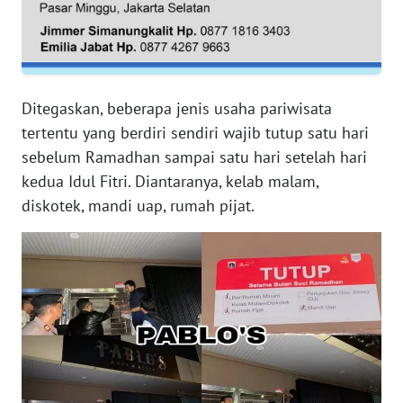
RIAU
WN
SERAMBI
Ditegaskan, beberapa jenis usaha pariwisata
WN
tertentu yang berdiri sendiri wajib tutup satu hari
JAMBI
sebelum Ramadhan sampai satu hari setelah hari
kedua Idul Fitri. Diantaranya, kelab malam,
WN
diskotek, mandi uap, rumah pijat.
SULTRA
WN
NTB
WN
SULTENG
WN