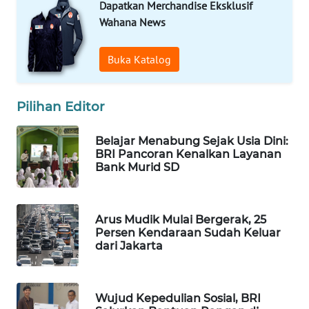
Dapatkan Merchandise Eksklusif
LANGKAT
Wahana News
WN
TAPANULI
Buka Katalog
SELATAN
Pilihan Editor
WN
TANJUNG
LESUNG
Belajar Menabung Sejak Usia Dini:
BRI Pancoran Kenalkan Layanan
Bank Murid SD
WN
KARO
Arus Mudik Mulai Bergerak, 25
WN
Persen Kendaraan Sudah Keluar
SIMALUNGUN
dari Jakarta
WN
LABUHANBATU
Wujud Kepedulian Sosial, BRI