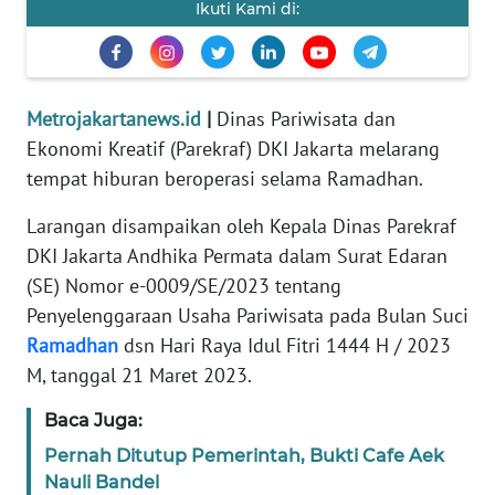
Ikuti Kami di:
REDAKSI
KARIR
Metrojakartanews.id
|
Dinas Pariwisata dan
DISCLAIMER
Ekonomi Kreatif (Parekraf) DKI Jakarta melarang
tempat hiburan beroperasi selama Ramadhan.
Wahana
News
Larangan disampaikan oleh Kepala Dinas Parekraf
Regional
DKI Jakarta Andhika Permata dalam Surat Edaran
(SE) Nomor e-0009/SE/2023 tentang
WN
Penyelenggaraan Usaha Pariwisata pada Bulan Suci
SUMUT
Ramadhan
dsn Hari Raya Idul Fitri 1444 H / 2023
M, tanggal 21 Maret 2023.
WN
JAKARTA
Baca Juga:
Pernah Ditutup Pemerintah, Bukti Cafe Aek
WN
Nauli Bandel
JABAR