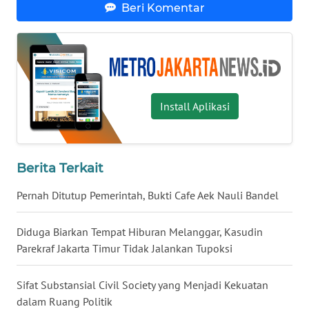
Beri Komentar
WN
KALTARA
WN
KALSEL
Install Aplikasi
WN
KALTIM
Berita Terkait
WN
Pernah Ditutup Pemerintah, Bukti Cafe Aek Nauli Bandel
SULSEL
Diduga Biarkan Tempat Hiburan Melanggar, Kasudin
WN
Parekraf Jakarta Timur Tidak Jalankan Tupoksi
GORONTALO
Sifat Substansial Civil Society yang Menjadi Kekuatan
WN
dalam Ruang Politik
SULUT