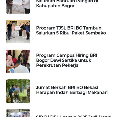
Salurkan Bantuan Pangan di
Kabupaten Bogor
WN
TAPANULI
TENGAH
Program TJSL BRI BO Tambun
WN DELI
Salurkan 5 Ribu Paket Sembako
SERDANG
WN
Program Campus Hiring BRI
TEBING
Bogor Dewi Sartika untuk
TINGGI
Perekrutan Pekerja
WN
PAKPAK
Jumat Berkah BRI BO Bekasi
Harapan Indah Berbagi Makanan
WN
KARAWANG
WN