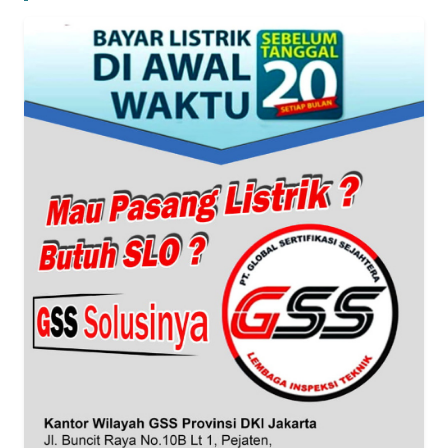
WN
BANTEN
WN
NTT
WN
KEPRI
WN
PAPUA
WN
PAPUA
BARAT
WN