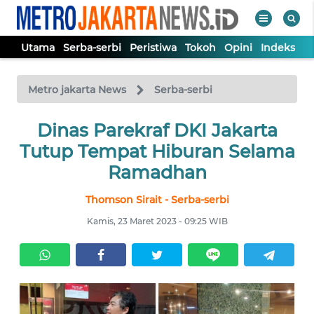
Utama
Serba-serbi
Peristiwa
Tokoh
Opini
Indeks
WAHANA
Tutup
TV
Metro jakarta News
Serba-serbi
UTAMA
Dinas Parekraf DKI Jakarta
Tutup Tempat Hiburan Selama
SERBA-
Ramadhan
SERBI
Thomson Sirait - Serba-serbi
PERISTIWA
Kamis, 23 Maret 2023 - 09:25 WIB
TOKOH
OPINI