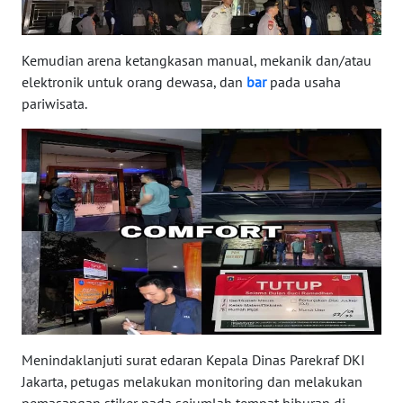
SULBAR
WN
Kemudian arena ketangkasan manual, mekanik dan/atau
BABEL
elektronik untuk orang dewasa, dan
bar
pada usaha
pariwisata.
WN
SUMBAR
WN
SUMSEL
WN
BENGKULU
WN
LAMPUNG
Menindaklanjuti surat edaran Kepala Dinas Parekraf DKI
Jakarta, petugas melakukan monitoring dan melakukan
WN
pemasangan stiker pada sejumlah tempat hiburan di
JATENG