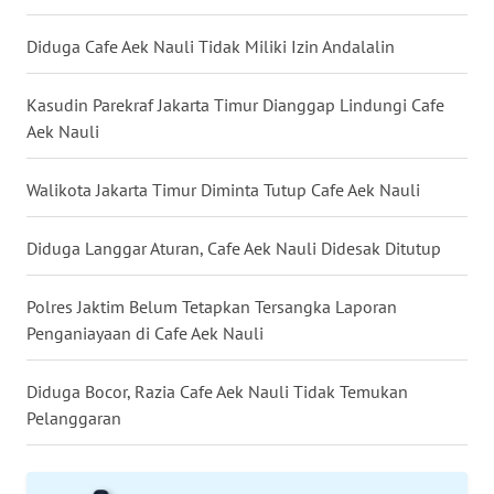
Diduga Cafe Aek Nauli Tidak Miliki Izin Andalalin
WN
MALUKU
Kasudin Parekraf Jakarta Timur Dianggap Lindungi Cafe
Aek Nauli
WN
MALUT
Walikota Jakarta Timur Diminta Tutup Cafe Aek Nauli
WN
DAIRI
Diduga Langgar Aturan, Cafe Aek Nauli Didesak Ditutup
WN
Polres Jaktim Belum Tetapkan Tersangka Laporan
DANAU
Penganiayaan di Cafe Aek Nauli
TOBA
Diduga Bocor, Razia Cafe Aek Nauli Tidak Temukan
WN
Pelanggaran
NIAS
WN