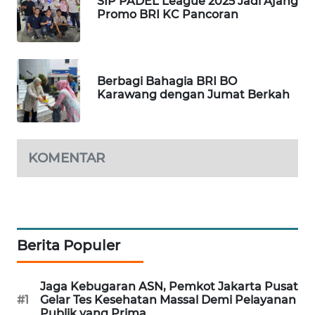
SIP PADEL League 2025 Jadi Ajang
BEKASI
Promo BRI KC Pancoran
WN
BOGOR
Berbagi Bahagia BRI BO
Karawang dengan Jumat Berkah
WN
DEPOK
WN
KOMENTAR
TAPANULI
UTARA
WN
SAMOSIR
Berita Populer
WN
PADANG
Jaga Kebugaran ASN, Pemkot Jakarta Pusat
LAWAS
#1
Gelar Tes Kesehatan Massal Demi Pelayanan
Publik yang Prima