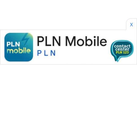
KONSUMEN
WAHANA
LISTRIK
X
WAHANA
TRAVEL
WAHANA
TV
WAHANANEWS
ID
WAHANANEWS
CO ID
WAHANANEWS
WAHANA MEDIA GROUP
NET