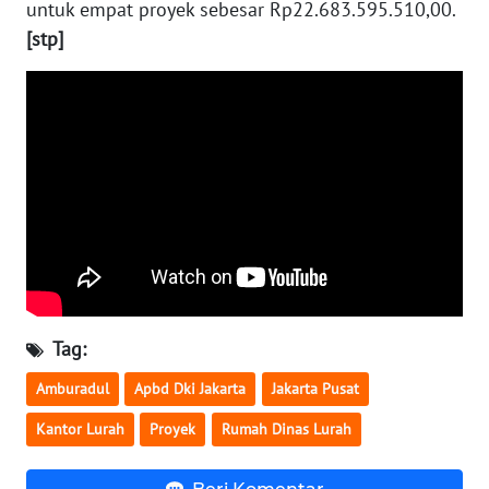
untuk empat proyek sebesar Rp22.683.595.510,00.
[stp]
WN
NUSANTARA
WN
JOGJA
WN
JATIM
WN
BALI
Tag:
WN
Amburadul
Apbd Dki Jakarta
Jakarta Pusat
KALBAR
Kantor Lurah
Proyek
Rumah Dinas Lurah
WN
KALTENG