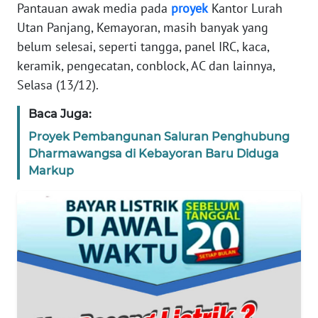
Pantauan awak media pada
proyek
Kantor Lurah
REDAKSI
Utan Panjang, Kemayoran, masih banyak yang
belum selesai, seperti tangga, panel IRC, kaca,
KARIR
keramik, pengecatan, conblock, AC dan lainnya,
Selasa (13/12).
DISCLAIMER
Baca Juga:
Wahana
Proyek Pembangunan Saluran Penghubung
News
Dharmawangsa di Kebayoran Baru Diduga
Regional
Markup
WN
SUMUT
WN
JAKARTA
WN
JABAR