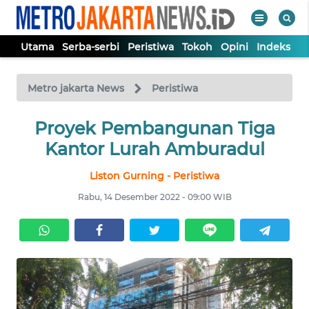
Utama
Serba-serbi
Peristiwa
Tokoh
Opini
Indeks
WAHANA
Tutup
TV
Metro jakarta News
Peristiwa
UTAMA
Proyek Pembangunan Tiga
Kantor Lurah Amburadul
SERBA-
Liston Gurning - Peristiwa
SERBI
Rabu, 14 Desember 2022 - 09:00 WIB
PERISTIWA
TOKOH
OPINI