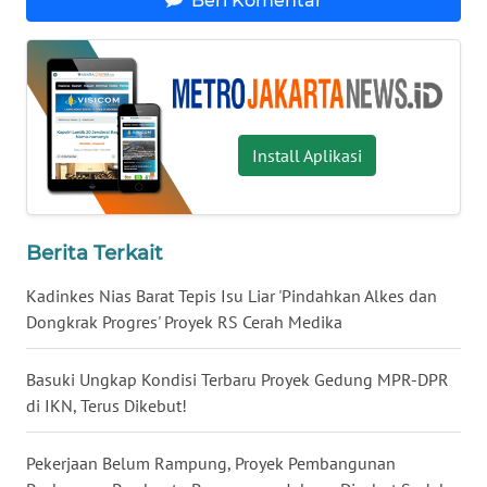
Beri Komentar
WN
KALTARA
WN
Install Aplikasi
KALSEL
WN
KALTIM
Berita Terkait
WN
Kadinkes Nias Barat Tepis Isu Liar 'Pindahkan Alkes dan
SULSEL
Dongkrak Progres' Proyek RS Cerah Medika
WN
Basuki Ungkap Kondisi Terbaru Proyek Gedung MPR-DPR
GORONTALO
di IKN, Terus Dikebut!
WN
Pekerjaan Belum Rampung, Proyek Pembangunan
SULUT