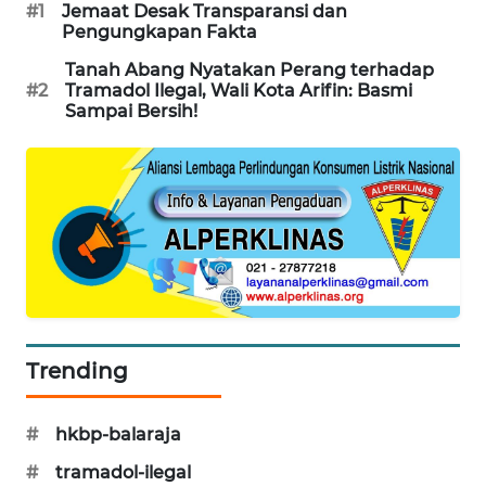
#1
Jemaat Desak Transparansi dan
WN
Pengungkapan Fakta
SUMEDANG
Tanah Abang Nyatakan Perang terhadap
#2
Tramadol Ilegal, Wali Kota Arifin: Basmi
WN
Sampai Bersih!
CIANJUR
WN
KEPULAUAN
SERIBU
WN
TANGERANG
Trending
WN
BINJAI
#
hkbp-balaraja
WN
#
tramadol-ilegal
CIREBON