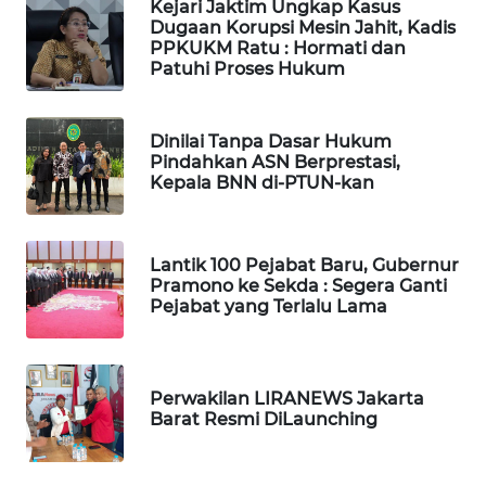
Kejari Jaktim Ungkap Kasus
WN
Dugaan Korupsi Mesin Jahit, Kadis
PPKUKM Ratu : Hormati dan
TAPANULI
Patuhi Proses Hukum
TENGAH
WN DELI
Dinilai Tanpa Dasar Hukum
SERDANG
Pindahkan ASN Berprestasi,
Kepala BNN di-PTUN-kan
WN
TEBING
TINGGI
Lantik 100 Pejabat Baru, Gubernur
Pramono ke Sekda : Segera Ganti
Pejabat yang Terlalu Lama
WN
PAKPAK
WN
Perwakilan LIRANEWS Jakarta
KARAWANG
Barat Resmi DiLaunching
WN