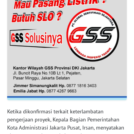
WN
BANTEN
WN
NTT
WN
KEPRI
WN
PAPUA
WN
PAPUA
Ketika dikonfirmasi terkait keterlambatan
BARAT
pengerjaan proyek, Kepala Bagian Pemerintahan
Kota Administrasi Jakarta Pusat, Irsan, menyatakan
WN