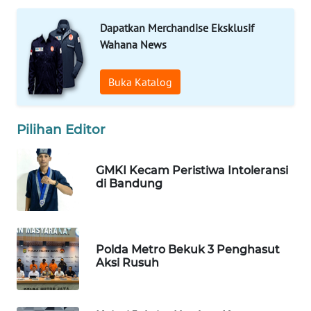
LANGKAT
Dapatkan Merchandise Eksklusif
WN
Wahana News
TAPANULI
SELATAN
Buka Katalog
WN
TANJUNG
Pilihan Editor
LESUNG
GMKI Kecam Peristiwa Intoleransi
WN
di Bandung
KARO
WN
SIMALUNGUN
Polda Metro Bekuk 3 Penghasut
Aksi Rusuh
WN
LABUHANBATU