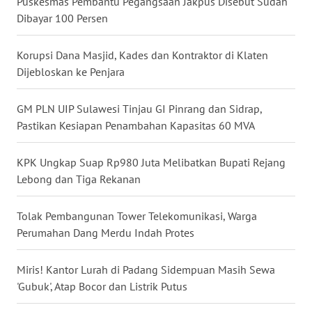
Puskesmas Pembantu Pegangsaan Jakpus Disebut Sudah
Dibayar 100 Persen
WN
MALUKU
Korupsi Dana Masjid, Kades dan Kontraktor di Klaten
Dijebloskan ke Penjara
WN
MALUT
GM PLN UIP Sulawesi Tinjau GI Pinrang dan Sidrap,
Pastikan Kesiapan Penambahan Kapasitas 60 MVA
WN
DAIRI
KPK Ungkap Suap Rp980 Juta Melibatkan Bupati Rejang
Lebong dan Tiga Rekanan
WN
DANAU
TOBA
Tolak Pembangunan Tower Telekomunikasi, Warga
Perumahan Dang Merdu Indah Protes
WN
NIAS
Miris! Kantor Lurah di Padang Sidempuan Masih Sewa
'Gubuk', Atap Bocor dan Listrik Putus
WN