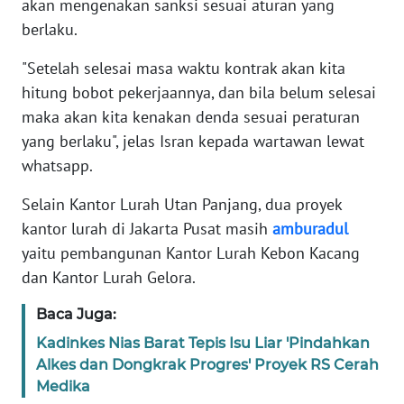
akan mengenakan sanksi sesuai aturan yang
RIAU
berlaku.
WN
"Setelah selesai masa waktu kontrak akan kita
SERAMBI
hitung bobot pekerjaannya, dan bila belum selesai
maka akan kita kenakan denda sesuai peraturan
WN
yang berlaku", jelas Isran kepada wartawan lewat
JAMBI
whatsapp.
WN
Selain Kantor Lurah Utan Panjang, dua proyek
SULTRA
kantor lurah di Jakarta Pusat masih
amburadul
yaitu pembangunan Kantor Lurah Kebon Kacang
WN
NTB
dan Kantor Lurah Gelora.
Baca Juga:
WN
SULTENG
Kadinkes Nias Barat Tepis Isu Liar 'Pindahkan
Alkes dan Dongkrak Progres' Proyek RS Cerah
Medika
WN