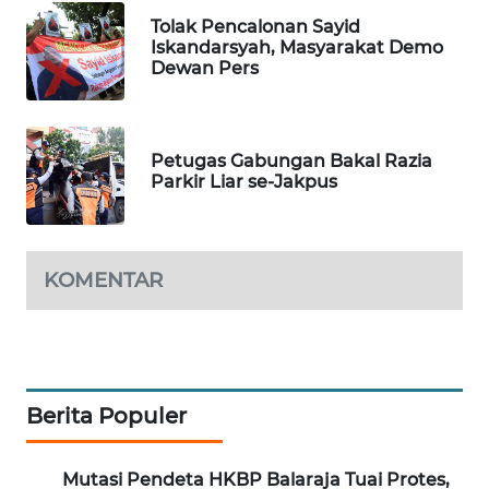
BEKASI
Tolak Pencalonan Sayid
Iskandarsyah, Masyarakat Demo
Dewan Pers
WN
BOGOR
WN
Petugas Gabungan Bakal Razia
DEPOK
Parkir Liar se-Jakpus
WN
TAPANULI
UTARA
KOMENTAR
WN
SAMOSIR
Berita Populer
WN
PADANG
LAWAS
Mutasi Pendeta HKBP Balaraja Tuai Protes,