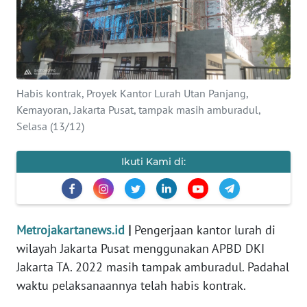
Informasi
INDEKS
BERITA
Habis kontrak, Proyek Kantor Lurah Utan Panjang,
KONTAK
Kemayoran, Jakarta Pusat, tampak masih amburadul,
KAMI
Selasa (13/12)
INFO
Ikuti Kami di:
IKLAN
TENTANG
KAMI
Metrojakartanews.id
|
Pengerjaan kantor lurah di
wilayah Jakarta Pusat menggunakan APBD DKI
PEDOMAN
Jakarta TA. 2022 masih tampak amburadul. Padahal
MEDIA
waktu pelaksanaannya telah habis kontrak.
SIBER