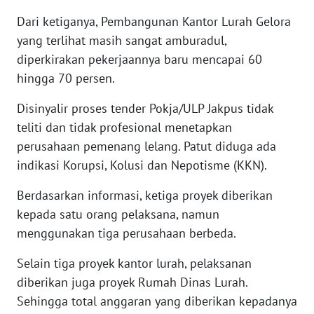
SULBAR
Dari ketiganya, Pembangunan Kantor Lurah Gelora
yang terlihat masih sangat amburadul,
WN
BABEL
diperkirakan pekerjaannya baru mencapai 60
hingga 70 persen.
WN
SUMBAR
Disinyalir proses tender Pokja/ULP Jakpus tidak
teliti dan tidak profesional menetapkan
WN
perusahaan pemenang lelang. Patut diduga ada
SUMSEL
indikasi Korupsi, Kolusi dan Nepotisme (KKN).
Berdasarkan informasi, ketiga proyek diberikan
WN
BENGKULU
kepada satu orang pelaksana, namun
menggunakan tiga perusahaan berbeda.
WN
Selain tiga proyek kantor lurah, pelaksanan
LAMPUNG
diberikan juga proyek Rumah Dinas Lurah.
WN
Sehingga total anggaran yang diberikan kepadanya
JATENG