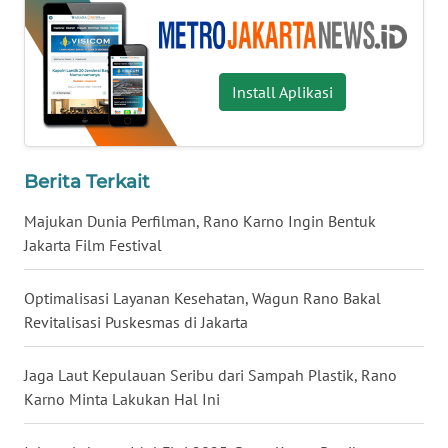
WN
KALTARA
Install Aplikasi
WN
KALSEL
Berita Terkait
WN
KALTIM
Majukan Dunia Perfilman, Rano Karno Ingin Bentuk
Jakarta Film Festival
WN
SULSEL
Optimalisasi Layanan Kesehatan, Wagun Rano Bakal
Revitalisasi Puskesmas di Jakarta
WN
GORONTALO
Jaga Laut Kepulauan Seribu dari Sampah Plastik, Rano
Karno Minta Lakukan Hal Ini
WN
SULUT