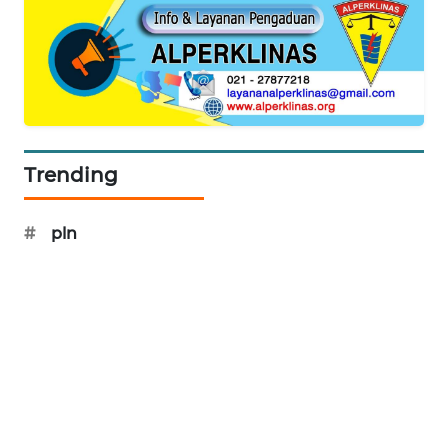
WN
SUMEDANG
WN
CIANJUR
Trending
WN
KEPULAUAN
SERIBU
#
pln
WN
TANGERANG
WN
BINJAI
WN
CIREBON