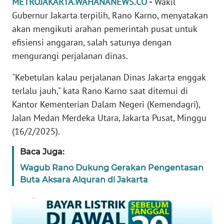
METROJAKARTA.WAHANANEWS.CO
-
Wakil
REDAKSI
Gubernur Jakarta terpilih, Rano Karno, menyatakan
akan mengikuti arahan pemerintah pusat untuk
KARIR
efisiensi anggaran, salah satunya dengan
mengurangi perjalanan dinas.
DISCLAIMER
"Kebetulan kalau perjalanan Dinas Jakarta enggak
Wahana
terlalu jauh," kata Rano Karno saat ditemui di
News
Kantor Kementerian Dalam Negeri (Kemendagri),
Regional
Jalan Medan Merdeka Utara, Jakarta Pusat, Minggu
(16/2/2025).
WN
SUMUT
Baca Juga:
Wagub Rano Dukung Gerakan Pengentasan
WN
Buta Aksara Alquran di Jakarta
JAKARTA
WN
JABAR