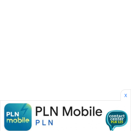
BORNEO
Wahana
Media
Group
WAHANA
NEWS
WAHANA
TANI
WAHANA
ADVOKAT
X
WAHANA
INFRASTRUKTUR
WAHANA