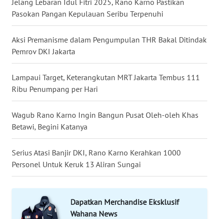
Jelang Lebaran Idul Fitri 2025, Rano Karno Pastikan
Pasokan Pangan Kepulauan Seribu Terpenuhi
WN
MALUKU
Aksi Premanisme dalam Pengumpulan THR Bakal Ditindak
Pemrov DKI Jakarta
WN
MALUT
Lampaui Target, Keterangkutan MRT Jakarta Tembus 111
Ribu Penumpang per Hari
WN
DAIRI
Wagub Rano Karno Ingin Bangun Pusat Oleh-oleh Khas
Betawi, Begini Katanya
WN
DANAU
TOBA
Serius Atasi Banjir DKI, Rano Karno Kerahkan 1000
Personel Untuk Keruk 13 Aliran Sungai
WN
NIAS
Dapatkan Merchandise Eksklusif
WN
Wahana News