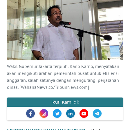
Informasi
INDEKS
BERITA
KONTAK
KAMI
INFO
Wakil Gubernur Jakarta terpilih, Rano Karno, menyatakan
IKLAN
akan mengikuti arahan pemerintah pusat untuk efisiensi
anggaran, salah satunya dengan mengurangi perjalanan
dinas. [WahanaNews.co/TribunNews.com]
TENTANG
KAMI
Ikuti Kami di:
PEDOMAN
MEDIA
SIBER