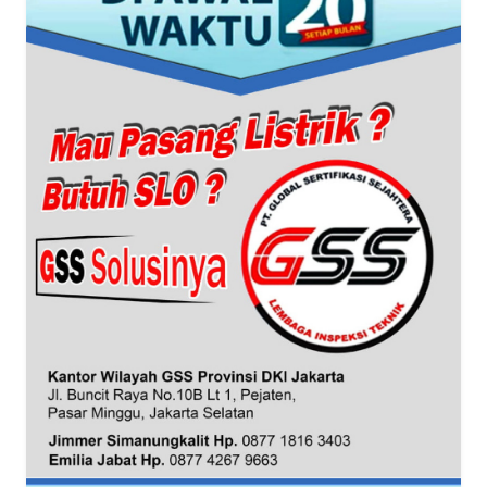
WN
BANTEN
WN
NTT
WN
KEPRI
WN
PAPUA
WN
PAPUA
BARAT
WN