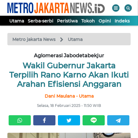
Utama
Serba-serbi
Peristiwa
Tokoh
Opini
Indeks
WAHANA
Tutup
TV
Metro jakarta News
Utama
UTAMA
Aglomerasi Jabodetabekjur
Wakil Gubernur Jakarta
SERBA-
Terpilih Rano Karno Akan Ikuti
SERBI
Arahan Efisiensi Anggaran
Dani Maulana - Utama
PERISTIWA
Selasa, 18 Februari 2025 - 11:50 WIB
TOKOH
OPINI