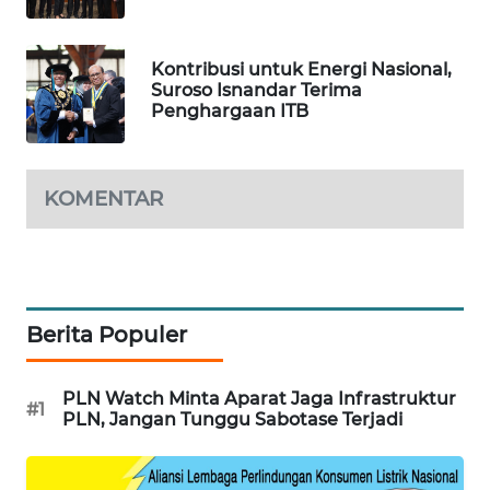
BEKASI
Kontribusi untuk Energi Nasional,
WN
Suroso Isnandar Terima
BOGOR
Penghargaan ITB
WN
DEPOK
KOMENTAR
WN
TAPANULI
UTARA
Berita Populer
WN
SAMOSIR
PLN Watch Minta Aparat Jaga Infrastruktur
#1
WN
PLN, Jangan Tunggu Sabotase Terjadi
PADANG
LAWAS