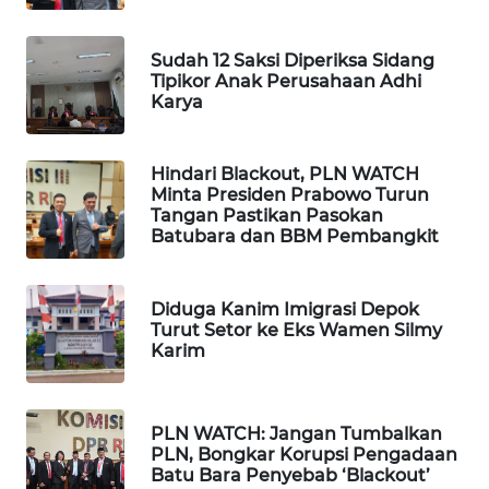
WN
TAPANULI
Sudah 12 Saksi Diperiksa Sidang
TENGAH
Tipikor Anak Perusahaan Adhi
Karya
WN DELI
SERDANG
Hindari Blackout, PLN WATCH
Minta Presiden Prabowo Turun
WN
Tangan Pastikan Pasokan
TEBING
Batubara dan BBM Pembangkit
TINGGI
Diduga Kanim Imigrasi Depok
WN
Turut Setor ke Eks Wamen Silmy
PAKPAK
Karim
WN
KARAWANG
PLN WATCH: Jangan Tumbalkan
PLN, Bongkar Korupsi Pengadaan
Batu Bara Penyebab ‘Blackout’
WN