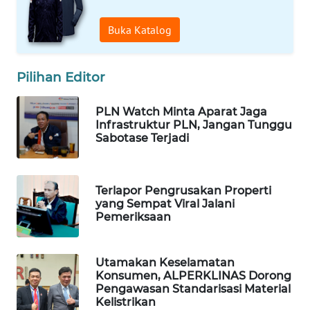
LANGKAT
Buka Katalog
WN
TAPANULI
SELATAN
Pilihan Editor
WN
PLN Watch Minta Aparat Jaga
TANJUNG
Infrastruktur PLN, Jangan Tunggu
LESUNG
Sabotase Terjadi
WN
KARO
Terlapor Pengrusakan Properti
yang Sempat Viral Jalani
Pemeriksaan
WN
SIMALUNGUN
Utamakan Keselamatan
Konsumen, ALPERKLINAS Dorong
WN
Pengawasan Standarisasi Material
LABUHANBATU
Kelistrikan