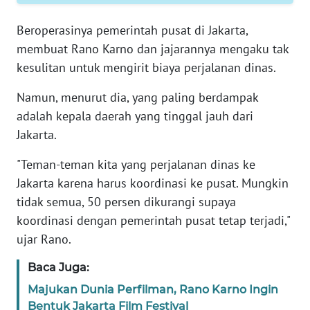
RIAU
Beroperasinya pemerintah pusat di Jakarta,
WN
membuat Rano Karno dan jajarannya mengaku tak
SERAMBI
kesulitan untuk mengirit biaya perjalanan dinas.
WN
Namun, menurut dia, yang paling berdampak
JAMBI
adalah kepala daerah yang tinggal jauh dari
Jakarta.
WN
SULTRA
"Teman-teman kita yang perjalanan dinas ke
Jakarta karena harus koordinasi ke pusat. Mungkin
WN
tidak semua, 50 persen dikurangi supaya
NTB
koordinasi dengan pemerintah pusat tetap terjadi,"
ujar Rano.
WN
SULTENG
Baca Juga:
Majukan Dunia Perfilman, Rano Karno Ingin
WN
Bentuk Jakarta Film Festival