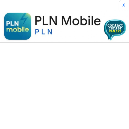
X
WAHANA
SPORT
WAHANA
UMKM
WAHANA
SELEB
WAHANA
PERSONA
WAHANA
OTOMOTIF
WAHANA MEDIA GROUP
|
|
|
WAHANA NEWS co
WAHANA TANI
WAHANA ADVOKAT
WAHANA
|
|
WAHANA INFRASTRUKTUR
WAHANA KONSUMEN
HEALTH