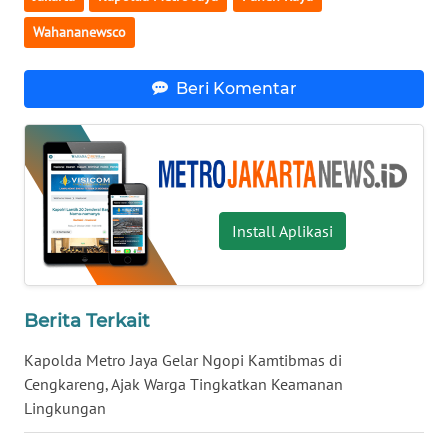
Wahananewsco
WN
MALUKU
Beri Komentar
WN
MALUT
WN
DAIRI
Install Aplikasi
WN
DANAU
TOBA
Berita Terkait
Kapolda Metro Jaya Gelar Ngopi Kamtibmas di
WN
NIAS
Cengkareng, Ajak Warga Tingkatkan Keamanan
Lingkungan
WN