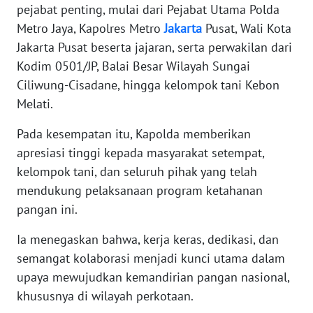
RIAU
pejabat penting, mulai dari Pejabat Utama Polda
Metro Jaya, Kapolres Metro
Jakarta
Pusat, Wali Kota
WN
Jakarta Pusat beserta jajaran, serta perwakilan dari
SERAMBI
Kodim 0501/JP, Balai Besar Wilayah Sungai
Ciliwung-Cisadane, hingga kelompok tani Kebon
WN
Melati.
JAMBI
Pada kesempatan itu, Kapolda memberikan
WN
apresiasi tinggi kepada masyarakat setempat,
SULTRA
kelompok tani, dan seluruh pihak yang telah
mendukung pelaksanaan program ketahanan
WN
pangan ini.
NTB
Ia menegaskan bahwa, kerja keras, dedikasi, dan
WN
semangat kolaborasi menjadi kunci utama dalam
SULTENG
upaya mewujudkan kemandirian pangan nasional,
khususnya di wilayah perkotaan.
WN