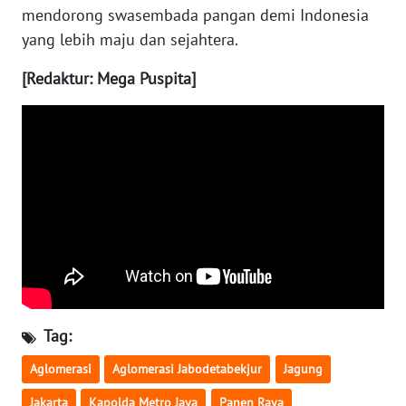
mendorong swasembada pangan demi Indonesia
yang lebih maju dan sejahtera.
WN
KALTARA
[Redaktur: Mega Puspita]
WN
KALSEL
WN
KALTIM
WN
SULSEL
WN
GORONTALO
Tag:
Aglomerasi
Aglomerasi Jabodetabekjur
Jagung
WN
SULUT
Jakarta
Kapolda Metro Jaya
Panen Raya