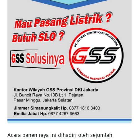
WN
BANTEN
WN
NTT
WN
KEPRI
WN
PAPUA
WN
PAPUA
BARAT
Acara panen raya ini dihadiri oleh sejumlah
WN