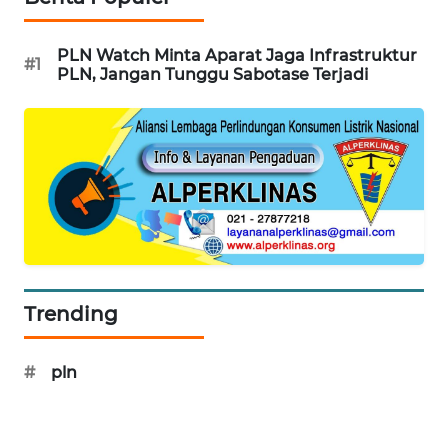
WN
PLN Watch Minta Aparat Jaga Infrastruktur
#1
INDRAMAYU
PLN, Jangan Tunggu Sabotase Terjadi
WN
KUNINGAN
WN
MAJALENGKA
WN
SUBANG
Trending
WN
SUKABUMI
#
pln
WN
PURWAKARTA