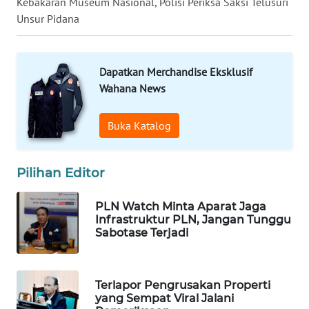
Kebakaran Museum Nasional, Polisi Periksa Saksi Telusuri
WN
Unsur Pidana
TAPANULI
TENGAH
Dapatkan Merchandise Eksklusif
WN DELI
Wahana News
SERDANG
Buka Katalog
WN
TEBING
TINGGI
Pilihan Editor
WN
PLN Watch Minta Aparat Jaga
PAKPAK
Infrastruktur PLN, Jangan Tunggu
Sabotase Terjadi
WN
KARAWANG
Terlapor Pengrusakan Properti
yang Sempat Viral Jalani
WN