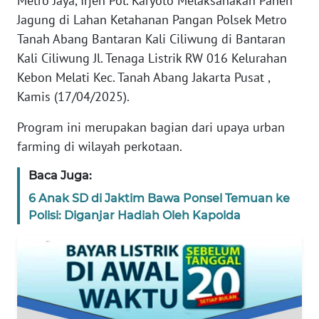
Metro Jaya, Irjen Pol. Karyoto Melaksanakan Panen
REDAKSI
Jagung di Lahan Ketahanan Pangan Polsek Metro
Tanah Abang Bantaran Kali Ciliwung di Bantaran
KARIR
Kali Ciliwung Jl. Tenaga Listrik RW 016 Kelurahan
Kebon Melati Kec. Tanah Abang Jakarta Pusat ,
DISCLAIMER
Kamis (17/04/2025).
Program ini merupakan bagian dari upaya urban
Wahana
News
farming di wilayah perkotaan.
Regional
Baca Juga:
WN
6 Anak SD di Jaktim Bawa Ponsel Temuan ke
SUMUT
Polisi: Diganjar Hadiah Oleh Kapolda
WN
JAKARTA
WN
JABAR