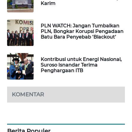
Karim
WN
SUMEDANG
PLN WATCH: Jangan Tumbalkan
WN
PLN, Bongkar Korupsi Pengadaan
CIANJUR
Batu Bara Penyebab ‘Blackout’
WN
KEPULAUAN
Kontribusi untuk Energi Nasional,
SERIBU
Suroso Isnandar Terima
Penghargaan ITB
WN
TANGERANG
KOMENTAR
WN
BINJAI
WN
CIREBON
Berita Populer