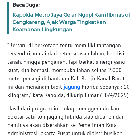
SULBAR
Baca Juga:
Kapolda Metro Jaya Gelar Ngopi Kamtibmas di
WN
Cengkareng, Ajak Warga Tingkatkan
BABEL
Keamanan Lingkungan
WN
“Bertani di perkotaan tentu memiliki tantangan
SUMBAR
tersendiri, mulai dari keterbatasan lahan, kondisi
tanah, hingga pengairan. Tapi berkat sinergi yang
WN
SUMSEL
kuat, kita berhasil membuka lahan seluas 2.000
meter persegi di bantaran Kali Banjir Kanal Barat
WN
ini dan menanam bibit
jagung
hibrida sebanyak 10
BENGKULU
kilogram,” kata Kapolda, dikutip Jumat (18/4/2025).
Hasil dari program ini cukup menggembirakan.
WN
LAMPUNG
Sekitar satu ton jagung hibrida siap dipanen dan
nantinya akan diserahkan ke Pemerintah Kota
WN
Administrasi Jakarta Pusat untuk didistribusikan
JATENG