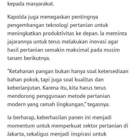
kepada masyarakat.
WN
Kapolda juga menegaskan pentingnya
NUSANTARA
pengembangan teknologi pertanian untuk
meningkatkan produktivitas ke depan. Ia meminta
WN
jajarannya untuk terus melakukan inovasi agar
JOGJA
hasil pertanian semakin maksimal pada musim
tanam berikutnya.
WN
JATIM
“Ketahanan pangan bukan hanya soal ketersediaan
bahan pokok, tapi juga soal kualitas dan
WN
keberlanjutan. Karena itu, kita harus terus
BALI
mendorong penggunaan metode pertanian
modern yang ramah lingkungan,” tegasnya.
WN
KALBAR
Ia berharap, keberhasilan panen ini menjadi
momentum untuk memperkuat sektor pertanian di
WN
Jakarta, sekaligus menjadi inspirasi untuk
KALTENG