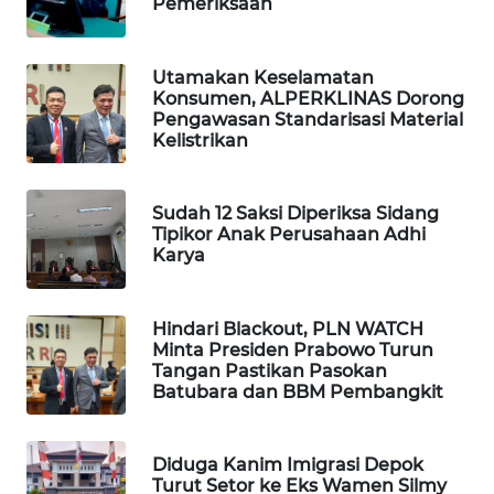
Pemeriksaan
BEKASI
WN
Utamakan Keselamatan
BOGOR
Konsumen, ALPERKLINAS Dorong
Pengawasan Standarisasi Material
Kelistrikan
WN
DEPOK
Sudah 12 Saksi Diperiksa Sidang
WN
Tipikor Anak Perusahaan Adhi
Karya
TAPANULI
UTARA
Hindari Blackout, PLN WATCH
WN
Minta Presiden Prabowo Turun
SAMOSIR
Tangan Pastikan Pasokan
Batubara dan BBM Pembangkit
WN
PADANG
Diduga Kanim Imigrasi Depok
LAWAS
Turut Setor ke Eks Wamen Silmy