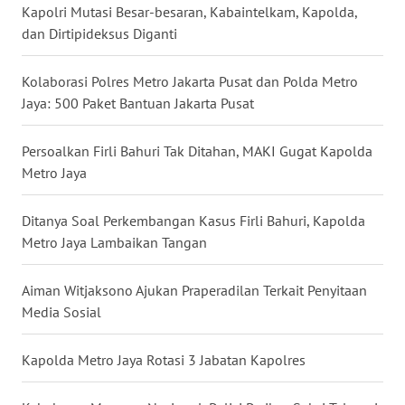
LANGKAT
Kapolri Mutasi Besar-besaran, Kabaintelkam, Kapolda,
dan Dirtipideksus Diganti
WN
TAPANULI
Kolaborasi Polres Metro Jakarta Pusat dan Polda Metro
SELATAN
Jaya: 500 Paket Bantuan Jakarta Pusat
WN
Persoalkan Firli Bahuri Tak Ditahan, MAKI Gugat Kapolda
TANJUNG
Metro Jaya
LESUNG
Ditanya Soal Perkembangan Kasus Firli Bahuri, Kapolda
WN
Metro Jaya Lambaikan Tangan
KARO
Aiman Witjaksono Ajukan Praperadilan Terkait Penyitaan
WN
Media Sosial
SIMALUNGUN
Kapolda Metro Jaya Rotasi 3 Jabatan Kapolres
WN
LABUHANBATU