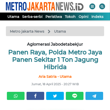
Utama
Serba-serbi
Peristiwa
Tokoh
Opini
Indeks
WAHANA
Tutup
TV
Metro jakarta News
Utama
UTAMA
Aglomerasi Jabodetabekjur
Panen Raya, Polda Metro Jaya
SERBA-
Panen Sekitar 1 Ton Jagung
SERBI
Hibrida
Aria Satria - Utama
PERISTIWA
Jumat, 18 April 2025 - 20:27 WIB
TOKOH
OPINI