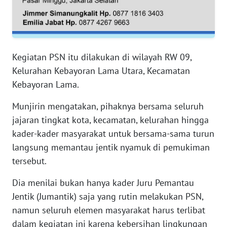
RIAU
WN
SERAMBI
Kegiatan PSN itu dilakukan di wilayah RW 09,
WN
Kelurahan Kebayoran Lama Utara, Kecamatan
JAMBI
Kebayoran Lama.
Munjirin mengatakan, pihaknya bersama seluruh
WN
SULTRA
jajaran tingkat kota, kecamatan, kelurahan hingga
kader-kader masyarakat untuk bersama-sama turun
WN
langsung memantau jentik nyamuk di pemukiman
NTB
tersebut.
WN
Dia menilai bukan hanya kader Juru Pemantau
SULTENG
Jentik (Jumantik) saja yang rutin melakukan PSN,
namun seluruh elemen masyarakat harus terlibat
WN
dalam kegiatan ini karena kebersihan lingkungan