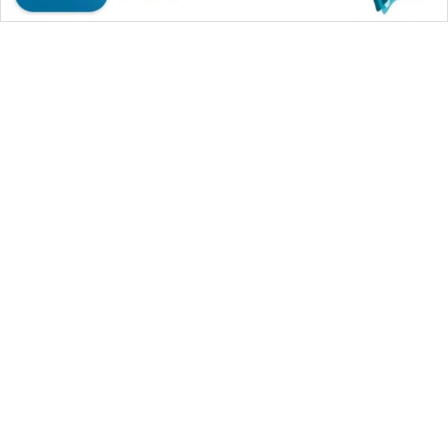
WAHANA
SPORT
WAHANA
UMKM
WAHANA
SELEB
WAHANA MEDIA GROUP
WAHANA
|
|
|
WAHANA NEWS co
WAHANA TANI
WAHANA ADVOKAT
PERSONA
|
|
WAHANA INFRASTRUKTUR
WAHANA KONSUMEN
|
|
|
WAHANA LISTRIK
WAHANA TRAVEL
WAHANA TV
WAHANA
|
|
|
WAHANANEWS id
WAHANANEWS CO ID
WAHANANEWS NET
OTOMOTIF
|
|
|
WAHANA SPORT ID
Wahana UMKM
Wahana Seleb
|
|
|
Wahana Persona
Wahana Otomotif
Wahana Health
WAHANA
|
Wahana Desa Wisata
Lapak Wahana
HEALTH