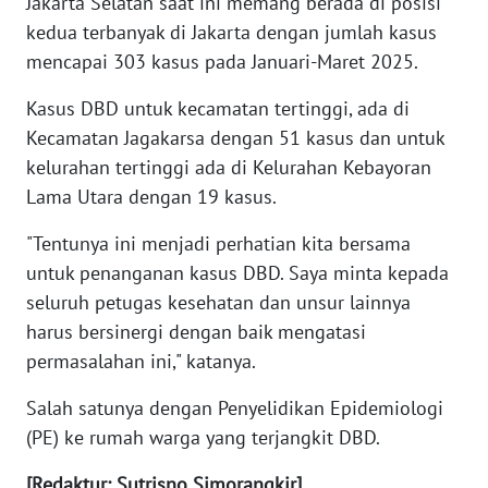
Jakarta Selatan saat ini memang berada di posisi
kedua terbanyak di Jakarta dengan jumlah kasus
WN
mencapai 303 kasus pada Januari-Maret 2025.
NUSANTARA
Kasus DBD untuk kecamatan tertinggi, ada di
Kecamatan Jagakarsa dengan 51 kasus dan untuk
WN
JOGJA
kelurahan tertinggi ada di Kelurahan Kebayoran
Lama Utara dengan 19 kasus.
WN
JATIM
"Tentunya ini menjadi perhatian kita bersama
untuk penanganan kasus DBD. Saya minta kepada
WN
seluruh petugas kesehatan dan unsur lainnya
BALI
harus bersinergi dengan baik mengatasi
permasalahan ini," katanya.
WN
KALBAR
Salah satunya dengan Penyelidikan Epidemiologi
(PE) ke rumah warga yang terjangkit DBD.
WN
[Redaktur: Sutrisno Simorangkir]
KALTENG