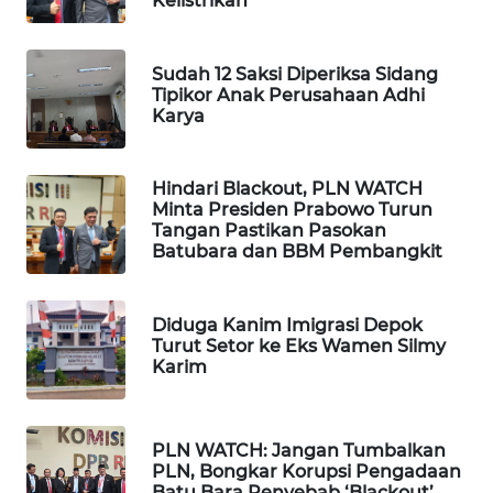
Kelistrikan
BEKASI
WN
Sudah 12 Saksi Diperiksa Sidang
BOGOR
Tipikor Anak Perusahaan Adhi
Karya
WN
DEPOK
Hindari Blackout, PLN WATCH
Minta Presiden Prabowo Turun
Tangan Pastikan Pasokan
WN
Batubara dan BBM Pembangkit
TAPANULI
UTARA
Diduga Kanim Imigrasi Depok
WN
Turut Setor ke Eks Wamen Silmy
SAMOSIR
Karim
WN
PADANG
PLN WATCH: Jangan Tumbalkan
LAWAS
PLN, Bongkar Korupsi Pengadaan
Batu Bara Penyebab ‘Blackout’