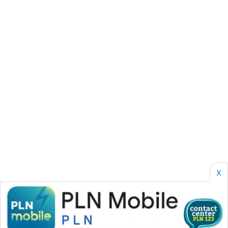
KONSUMEN
WAHANA
LISTRIK
WAHANA
TRAVEL
WAHANA
TV
WAHANANEWS
ID
X
WAHANANEWS
CO ID
WAHANANEWS
NET