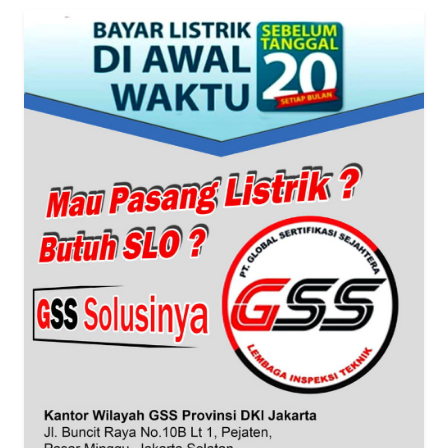
WN
BANTEN
WN
NTT
WN
KEPRI
WN
PAPUA
WN
PAPUA
BARAT
WN