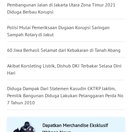
LANGKAT
Pembangunan Jalan di Jakarta Utara Zona Timur 2021
Diduga Berbau Korupsi
WN
TAPANULI
Polisi Mulai Pemeriksaan Dugaan Korupsi Saringan
SELATAN
Sampah Rotary di Jakut
WN
60 Jiwa Berhasil Selamat dari Kebakaran di Tanah Abang
TANJUNG
LESUNG
Akibat Korsleting Listrik, Dishub DKI Terbakar Selasa Dini
Hari
WN
KARO
Diduga Dampak Dari Statemen Kasudin CKTRP Jaktim,
Pemilik Bangunan Diduga Lakukan Pelanggaran Perda No
WN
SIMALUNGUN
7 Tahun 2010
WN
LABUHANBATU
Dapatkan Merchandise Eksklusif