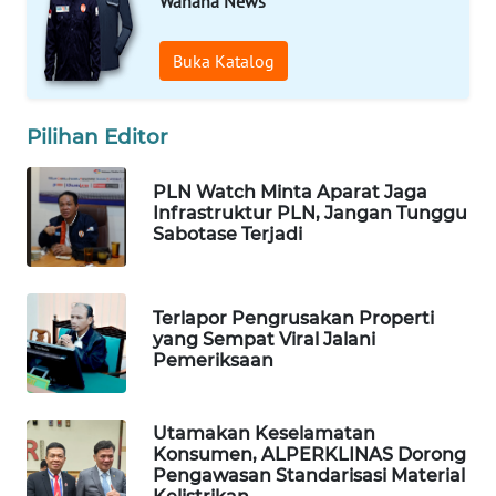
Wahana News
WN
TAPANULI
Buka Katalog
TENGAH
WN DELI
Pilihan Editor
SERDANG
PLN Watch Minta Aparat Jaga
Infrastruktur PLN, Jangan Tunggu
WN
Sabotase Terjadi
TEBING
TINGGI
Terlapor Pengrusakan Properti
WN
yang Sempat Viral Jalani
PAKPAK
Pemeriksaan
WN
KARAWANG
Utamakan Keselamatan
Konsumen, ALPERKLINAS Dorong
Pengawasan Standarisasi Material
WN