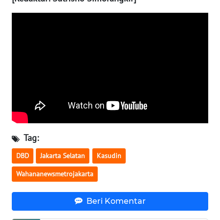
WN
KALTARA
WN
KALSEL
WN
KALTIM
WN
Tag:
SULSEL
DBD
Jakarta Selatan
Kasudin
WN
Wahananewsmetrojakarta
GORONTALO
Beri Komentar
WN
SULUT