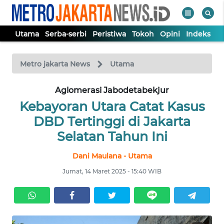
Utama
Serba-serbi
Peristiwa
Tokoh
Opini
Indeks
WAHANA
Tutup
TV
Metro jakarta News
Utama
UTAMA
Aglomerasi Jabodetabekjur
Kebayoran Utara Catat Kasus
SERBA-
DBD Tertinggi di Jakarta
SERBI
Selatan Tahun Ini
Dani Maulana - Utama
PERISTIWA
Jumat, 14 Maret 2025 - 15:40 WIB
TOKOH
OPINI