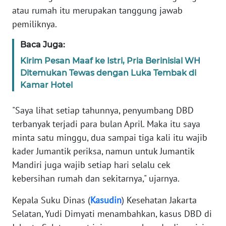
SULBAR
atau rumah itu merupakan tanggung jawab
pemiliknya.
WN
BABEL
Baca Juga:
Kirim Pesan Maaf ke Istri, Pria Berinisial WH
WN
Ditemukan Tewas dengan Luka Tembak di
SUMBAR
Kamar Hotel
WN
"Saya lihat setiap tahunnya, penyumbang DBD
SUMSEL
terbanyak terjadi para bulan April. Maka itu saya
minta satu minggu, dua sampai tiga kali itu wajib
WN
kader Jumantik periksa, namun untuk Jumantik
BENGKULU
Mandiri juga wajib setiap hari selalu cek
kebersihan rumah dan sekitarnya," ujarnya.
WN
LAMPUNG
Kepala Suku Dinas (
Kasudin
) Kesehatan Jakarta
Selatan, Yudi Dimyati menambahkan, kasus DBD di
WN
JATENG