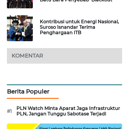
WN
SUMEDANG
Kontribusi untuk Energi Nasional,
Suroso Isnandar Terima
WN
Penghargaan ITB
CIANJUR
WN
KOMENTAR
KEPULAUAN
SERIBU
WN
TANGERANG
Berita Populer
WN
BINJAI
PLN Watch Minta Aparat Jaga Infrastruktur
#1
PLN, Jangan Tunggu Sabotase Terjadi
WN
CIREBON