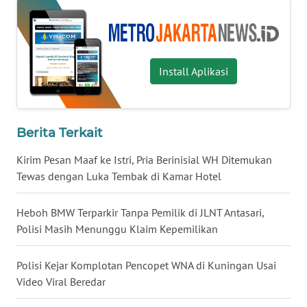
WN
MALUKU
Install Aplikasi
WN
MALUT
Berita Terkait
WN
DAIRI
Kirim Pesan Maaf ke Istri, Pria Berinisial WH Ditemukan
Tewas dengan Luka Tembak di Kamar Hotel
WN
DANAU
TOBA
Heboh BMW Terparkir Tanpa Pemilik di JLNT Antasari,
Polisi Masih Menunggu Klaim Kepemilikan
WN
NIAS
Polisi Kejar Komplotan Pencopet WNA di Kuningan Usai
Video Viral Beredar
WN