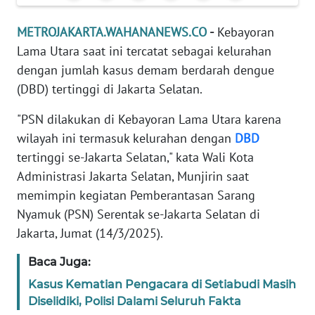
REDAKSI
METROJAKARTA.WAHANANEWS.CO
-
Kebayoran
Lama Utara saat ini tercatat sebagai kelurahan
KARIR
dengan jumlah kasus demam berdarah dengue
(DBD) tertinggi di Jakarta Selatan.
DISCLAIMER
"PSN dilakukan di Kebayoran Lama Utara karena
Wahana
wilayah ini termasuk kelurahan dengan
DBD
News
Regional
tertinggi se-Jakarta Selatan," kata Wali Kota
Administrasi Jakarta Selatan, Munjirin saat
WN
memimpin kegiatan Pemberantasan Sarang
SUMUT
Nyamuk (PSN) Serentak se-Jakarta Selatan di
Jakarta, Jumat (14/3/2025).
WN
JAKARTA
Baca Juga:
Kasus Kematian Pengacara di Setiabudi Masih
WN
Diselidiki, Polisi Dalami Seluruh Fakta
JABAR