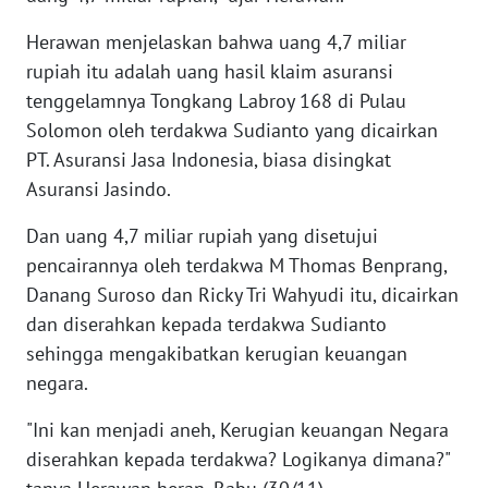
Herawan menjelaskan bahwa uang 4,7 miliar
WN
rupiah itu adalah uang hasil klaim asuransi
MALUKU
tenggelamnya Tongkang Labroy 168 di Pulau
Solomon oleh terdakwa Sudianto yang dicairkan
WN
MALUT
PT. Asuransi Jasa Indonesia, biasa disingkat
Asuransi Jasindo.
WN
DAIRI
Dan uang 4,7 miliar rupiah yang disetujui
pencairannya oleh terdakwa M Thomas Benprang,
WN
Danang Suroso dan Ricky Tri Wahyudi itu, dicairkan
DANAU
dan diserahkan kepada terdakwa Sudianto
TOBA
sehingga mengakibatkan kerugian keuangan
negara.
WN
NIAS
"Ini kan menjadi aneh, Kerugian keuangan Negara
diserahkan kepada terdakwa? Logikanya dimana?"
WN