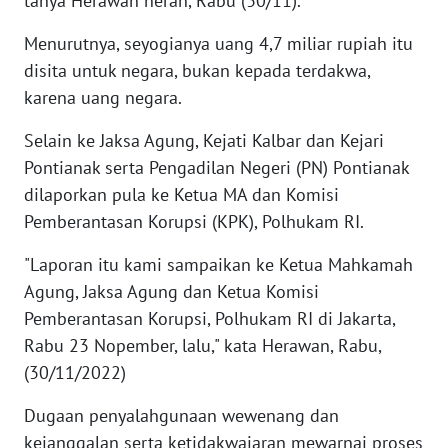
tanya Herawan heran, Rabu (30/11).
LANGKAT
Menurutnya, seyogianya uang 4,7 miliar rupiah itu
WN
disita untuk negara, bukan kepada terdakwa,
TAPANULI
karena uang negara.
SELATAN
Selain ke Jaksa Agung, Kejati Kalbar dan Kejari
WN
Pontianak serta Pengadilan Negeri (PN) Pontianak
TANJUNG
dilaporkan pula ke Ketua MA dan Komisi
LESUNG
Pemberantasan Korupsi (KPK), Polhukam RI.
WN
"Laporan itu kami sampaikan ke Ketua Mahkamah
KARO
Agung, Jaksa Agung dan Ketua Komisi
Pemberantasan Korupsi, Polhukam RI di Jakarta,
WN
Rabu 23 Nopember, lalu," kata Herawan, Rabu,
SIMALUNGUN
(30/11/2022)
WN
Dugaan penyalahgunaan wewenang dan
LABUHANBATU
kejanggalan serta ketidakwajaran mewarnai proses