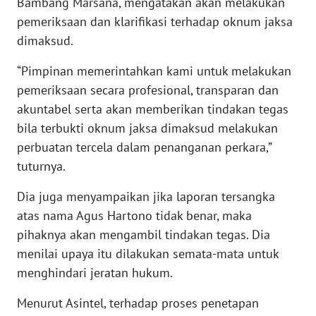
Bambang Marsana, mengatakan akan melakukan
pemeriksaan dan klarifikasi terhadap oknum jaksa
WN
dimaksud.
PRIANGAN
TIMUR
“Pimpinan memerintahkan kami untuk melakukan
pemeriksaan secara profesional, transparan dan
WN
akuntabel serta akan memberikan tindakan tegas
SEMARANG
bila terbukti oknum jaksa dimaksud melakukan
perbuatan tercela dalam penanganan perkara,”
WN
SOLO
tuturnya.
Dia juga menyampaikan jika laporan tersangka
WN
atas nama Agus Hartono tidak benar, maka
BOROBUDUR
pihaknya akan mengambil tindakan tegas. Dia
menilai upaya itu dilakukan semata-mata untuk
WN
MADURA
menghindari jeratan hukum.
Menurut Asintel, terhadap proses penetapan
WN