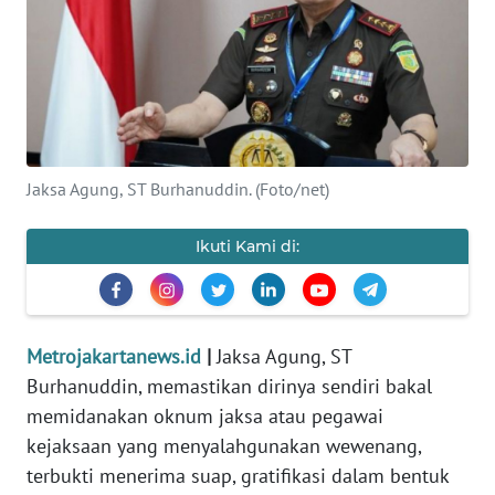
Informasi
INDEKS
BERITA
KONTAK
Jaksa Agung, ST Burhanuddin. (Foto/net)
KAMI
Ikuti Kami di:
INFO
IKLAN
TENTANG
Metrojakartanews.id
|
Jaksa Agung, ST
KAMI
Burhanuddin, memastikan dirinya sendiri bakal
memidanakan oknum jaksa atau pegawai
PEDOMAN
MEDIA
kejaksaan yang menyalahgunakan wewenang,
SIBER
terbukti menerima suap, gratifikasi dalam bentuk