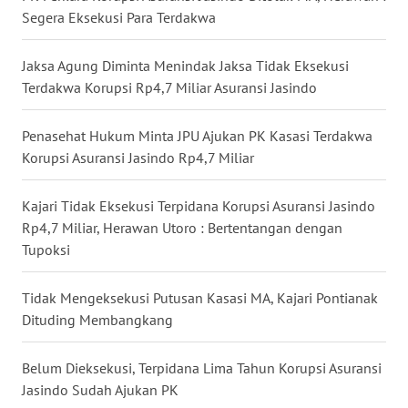
KONSUMEN
Segera Eksekusi Para Terdakwa
WAHANA
Jaksa Agung Diminta Menindak Jaksa Tidak Eksekusi
LISTRIK
Terdakwa Korupsi Rp4,7 Miliar Asuransi Jasindo
WAHANA
Penasehat Hukum Minta JPU Ajukan PK Kasasi Terdakwa
TRAVEL
Korupsi Asuransi Jasindo Rp4,7 Miliar
WAHANA
TV
Kajari Tidak Eksekusi Terpidana Korupsi Asuransi Jasindo
Rp4,7 Miliar, Herawan Utoro : Bertentangan dengan
Tupoksi
WAHANANEWS
ID
Tidak Mengeksekusi Putusan Kasasi MA, Kajari Pontianak
Dituding Membangkang
WAHANANEWS
CO ID
Belum Dieksekusi, Terpidana Lima Tahun Korupsi Asuransi
WAHANANEWS
Jasindo Sudah Ajukan PK
NET