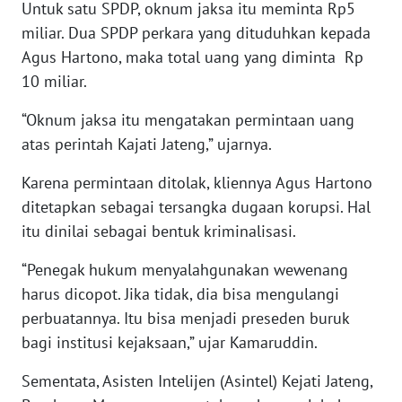
Untuk satu SPDP, oknum jaksa itu meminta Rp5
miliar. Dua SPDP perkara yang dituduhkan kepada
WN
Agus Hartono, maka total uang yang diminta Rp
INDRAMAYU
10 miliar.
WN
“Oknum jaksa itu mengatakan permintaan uang
KUNINGAN
atas perintah Kajati Jateng,” ujarnya.
WN
Karena permintaan ditolak, kliennya Agus Hartono
MAJALENGKA
ditetapkan sebagai tersangka dugaan korupsi. Hal
itu dinilai sebagai bentuk kriminalisasi.
WN
SUBANG
“Penegak hukum menyalahgunakan wewenang
harus dicopot. Jika tidak, dia bisa mengulangi
WN
perbuatannya. Itu bisa menjadi preseden buruk
SUKABUMI
bagi institusi kejaksaan,” ujar Kamaruddin.
WN
Sementata, Asisten Intelijen (Asintel) Kejati Jateng,
PURWAKARTA