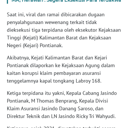
MA, Herawan : Segera Eksekusi Para Terdakwa
SULBAR
Saat ini, viral dan ramai dibicarakan dugaan
WN
penyalahgunaan wewenang terkait tidak
BABEL
dieksekusi tiga terpidana oleh eksekutor Kejaksaan
Tinggi (Kejati) Kalimantan Barat dan Kejaksaan
WN
SUMBAR
Negeri (Kejari) Pontianak.
Akibatnya, Kejati Kalimantan Barat dan Kejari
WN
SUMSEL
Pontianak dilaporkan ke Kejaksaan Agung dalam
kaitan korupsi klaim pembayaran asuransi
WN
tenggelamnya kapal tongkang Labroy 168.
BENGKULU
Ketiga terpidana itu yakni, Kepala Cabang Jasindo
Pontianak, M Thomas Benprang, Kepala Divisi
WN
LAMPUNG
Klaim Asuransi Jasindo Danang Saroso, dan
Direktur Teknik dan LN Jasindo Ricky Tri Wahyudi.
WN
JATENG