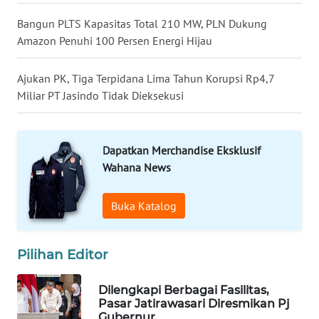
Bangun PLTS Kapasitas Total 210 MW, PLN Dukung
WAHANA
Amazon Penuhi 100 Persen Energi Hijau
SPORT
Ajukan PK, Tiga Terpidana Lima Tahun Korupsi Rp4,7
WAHANA
Miliar PT Jasindo Tidak Dieksekusi
UMKM
WAHANA
Dapatkan Merchandise Eksklusif
SELEB
Wahana News
WAHANA
Buka Katalog
PERSONA
WAHANA
Pilihan Editor
OTOMOTIF
Dilengkapi Berbagai Fasilitas,
WAHANA
Pasar Jatirawasari Diresmikan Pj
HEALTH
Gubernur