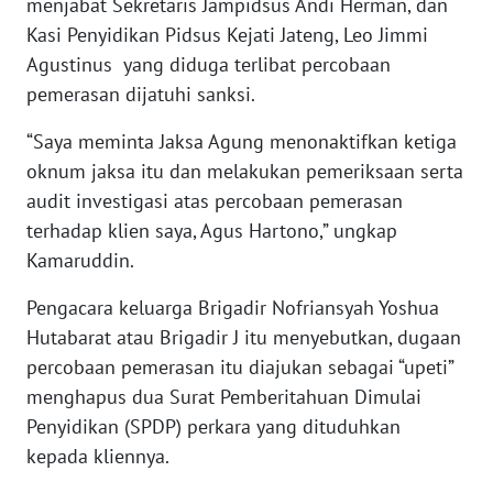
menjabat Sekretaris Jampidsus Andi Herman, dan
WN
Kasi Penyidikan Pidsus Kejati Jateng, Leo Jimmi
SUMEDANG
Agustinus yang diduga terlibat percobaan
pemerasan dijatuhi sanksi.
WN
CIANJUR
“Saya meminta Jaksa Agung menonaktifkan ketiga
oknum jaksa itu dan melakukan pemeriksaan serta
WN
audit investigasi atas percobaan pemerasan
KEPULAUAN
terhadap klien saya, Agus Hartono,” ungkap
SERIBU
Kamaruddin.
WN
Pengacara keluarga Brigadir Nofriansyah Yoshua
TANGERANG
Hutabarat atau Brigadir J itu menyebutkan, dugaan
percobaan pemerasan itu diajukan sebagai “upeti”
WN
menghapus dua Surat Pemberitahuan Dimulai
BINJAI
Penyidikan (SPDP) perkara yang dituduhkan
kepada kliennya.
WN
CIREBON