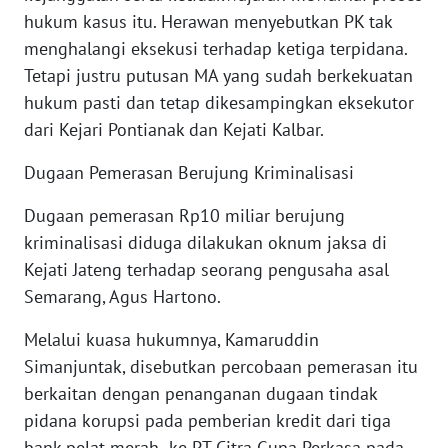
hukum kasus itu. Herawan menyebutkan PK tak
WN
menghalangi eksekusi terhadap ketiga terpidana.
TAPANULI
TENGAH
Tetapi justru putusan MA yang sudah berkekuatan
hukum pasti dan tetap dikesampingkan eksekutor
WN DELI
dari Kejari Pontianak dan Kejati Kalbar.
SERDANG
Dugaan Pemerasan Berujung Kriminalisasi
WN
Dugaan pemerasan Rp10 miliar berujung
TEBING
TINGGI
kriminalisasi diduga dilakukan oknum jaksa di
Kejati Jateng terhadap seorang pengusaha asal
WN
Semarang, Agus Hartono.
PAKPAK
Melalui kuasa hukumnya, Kamaruddin
WN
Simanjuntak, disebutkan percobaan pemerasan itu
KARAWANG
berkaitan dengan penanganan dugaan tindak
pidana korupsi pada pemberian kredit dari tiga
WN
bank pelat merah ke PT Citra Guna Perkasa pada