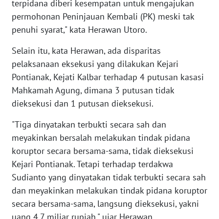
terpidana diberi kesempatan untuk mengajukan
permohonan Peninjauan Kembali (PK) meski tak
WN
penuhi syarat," kata Herawan Utoro.
KALTARA
Selain itu, kata Herawan, ada disparitas
WN
pelaksanaan eksekusi yang dilakukan Kejari
KALSEL
Pontianak, Kejati Kalbar terhadap 4 putusan kasasi
Mahkamah Agung, dimana 3 putusan tidak
WN
dieksekusi dan 1 putusan dieksekusi.
KALTIM
"Tiga dinyatakan terbukti secara sah dan
WN
meyakinkan bersalah melakukan tindak pidana
SULSEL
koruptor secara bersama-sama, tidak dieksekusi
Kejari Pontianak. Tetapi terhadap terdakwa
WN
Sudianto yang dinyatakan tidak terbukti secara sah
GORONTALO
dan meyakinkan melakukan tindak pidana koruptor
secara bersama-sama, langsung dieksekusi, yakni
WN
SULUT
uang 4,7 miliar rupiah," ujar Herawan.