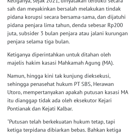
Ketiganya, sejak 2021, dinyatakan terbukti secara
sah dan meyakinkan bersalah melakukan tindak
WN
pidana korupsi secara bersama-sama, dan dijatuhi
NUSANTARA
pidana penjara lima tahun, denda sebesar Rp200
juta, subsider 3 bulan penjara atau jalani kurungan
WN
penjara selama tiga bulan.
JOGJA
Ketiganya diperintahkan untuk ditahan oleh
WN
majelis hakim kasasi Mahkamah Agung (MA).
JATIM
Namun, hingga kini tak kunjung dieksekusi,
sehingga penasehat hukum PT SBS, Herawan
WN
BALI
Utoro, mempertanyakan apakah putusan kasasi MA
itu dianggap tidak ada oleh eksekutor Kejari
WN
Pontianak dan Kejati Kalbar.
KALBAR
"Putusan telah berkekuatan hukum tetap, tapi
WN
ketiga terpidana dibiarkan bebas. Bahkan ketiga
KALTENG