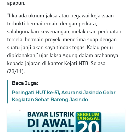
apapun.
REDAKSI
"Jika ada oknum jaksa atau pegawai kejaksaan
KARIR
terbukti bermain-main dengan perkara,
salahgunakan kewenangan, melakukan perbuatan
DISCLAIMER
tercela, bermain proyek, menerima suap dengan
suatu janji akan saya tindak tegas. Kalau perlu
Wahana
dipidanakan," ujar Jaksa Agung dalam arahannya
News
kepada jajaran di kantor Kejati NTB, Selasa
Regional
(29/11).
WN
Baca Juga:
SUMUT
Peringati HUT ke-51, Asuransi Jasindo Gelar
Kegiatan Sehat Bareng Jasindo
WN
JAKARTA
WN
JABAR