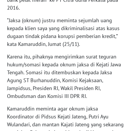
BEKASI
2016.
WN
“Jaksa (oknum) justru meminta sejumlah uang
BOGOR
kepada klien saya yang dikriminalisasi atas kasus
dugaan tindak pidana korupsi pemberian kredit,”
WN
kata Kamaruddin, Jumat (25/11).
DEPOK
Karena itu, pihaknya mengirimkan surat teguran
WN
hukum/somasi kepada oknum jaksa di Kejati Jawa
TAPANULI
Tengah. Somasi itu ditembuskan kepada Jaksa
UTARA
Agung ST Burhanuddin, Komisi Kejaksaan,
Jampidsus, Presiden RI, Wakil Presiden RI,
WN
Ombudsman dan Komisi III DPR RI.
SAMOSIR
Kamaruddin meminta agar oknum jaksa
WN
Koordinator di Pidsus Kejati Jateng, Putri Ayu
PADANG
LAWAS
Wulandari, dan mantan Kajati Jateng yang sekarang