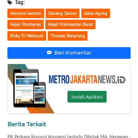
BORNEO
Tag:
Asuransi Jasindo
Danang Saroso
Jaksa Agung
Wahana
Media
Kejari Pontianak
Kejati Kalimantan Barat
Group
Ricky Tri Wahyudi
Thomas Benprang
WAHANA
NEWS
Beri Komentar
WAHANA
TANI
WAHANA
ADVOKAT
Install Aplikasi
WAHANA
INFRASTRUKTUR
Berita Terkait
WAHANA
PK Perkara Korupsi Asuransi Jasindo Ditolak MA, Herawan :