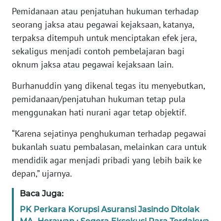
RIAU
Pemidanaan atau penjatuhan hukuman terhadap
seorang jaksa atau pegawai kejaksaan, katanya,
WN
terpaksa ditempuh untuk menciptakan efek jera,
SERAMBI
sekaligus menjadi contoh pembelajaran bagi
oknum jaksa atau pegawai kejaksaan lain.
WN
JAMBI
Burhanuddin yang dikenal tegas itu menyebutkan,
pemidanaan/penjatuhan hukuman tetap pula
WN
menggunakan hati nurani agar tetap objektif.
SULTRA
“Karena sejatinya penghukuman terhadap pegawai
WN
bukanlah suatu pembalasan, melainkan cara untuk
NTB
mendidik agar menjadi pribadi yang lebih baik ke
depan,” ujarnya.
WN
SULTENG
Baca Juga:
PK Perkara Korupsi Asuransi Jasindo Ditolak
WN