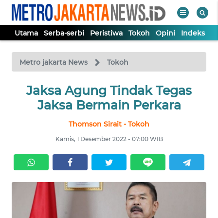
Utama
Serba-serbi
Peristiwa
Tokoh
Opini
Indeks
WAHANA
Tutup
TV
Metro jakarta News
Tokoh
UTAMA
Jaksa Agung Tindak Tegas
Jaksa Bermain Perkara
SERBA-
Thomson Sirait - Tokoh
SERBI
Kamis, 1 Desember 2022 - 07:00 WIB
PERISTIWA
TOKOH
OPINI