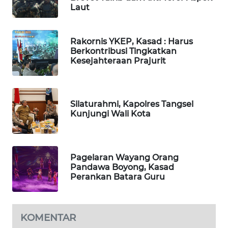
ID
Laut
MAWAKA
Rakornis YKEP, Kasad : Harus
ID
Berkontribusi Tingkatkan
Kesejahteraan Prajurit
MARTABAT
NET
Silaturahmi, Kapolres Tangsel
PLN
Kunjungi Wali Kota
WATCH
MKLI
Pagelaran Wayang Orang
Pandawa Boyong, Kasad
LPKKI
Perankan Batara Guru
LKKI
KOMENTAR
KOPEKLIN