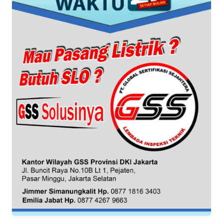
WN
BANTEN
WN
NTT
WN
KEPRI
WN
PAPUA
WN
PAPUA
BARAT
WN