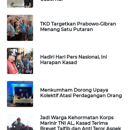
WAHANA
DESA
TKD Targetkan Prabowo-Gibran
WISATA
Menang Satu Putaran
LAPAK
WAHANA
Hadiri Hari Pers Nasional, Ini
Wahana
Harapan Kasad
Network
KONSUMEN
LISTRIK
Menkumham Dorong Upaya
Kolektif Atasi Perdagangan Orang
MASYARAKAT
KELISTRIKAN
Jadi Warga Kehormatan Korps
Marinir TNI AL, Kasad Terima
WALINKI
Brevet Taifib dan Anti Teror Aspek