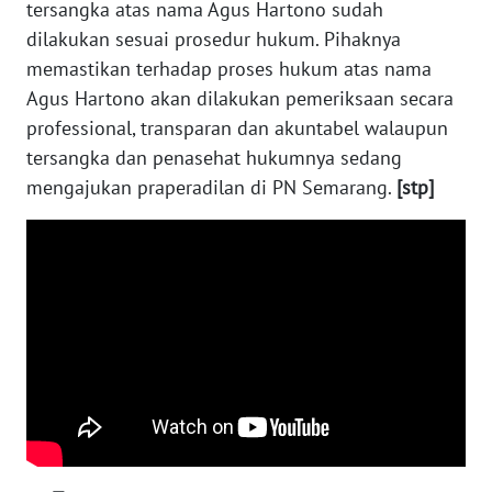
SURABAYA
tersangka atas nama Agus Hartono sudah
dilakukan sesuai prosedur hukum. Pihaknya
WN
memastikan terhadap proses hukum atas nama
NATUNA
Agus Hartono akan dilakukan pemeriksaan secara
professional, transparan dan akuntabel walaupun
WN
tersangka dan penasehat hukumnya sedang
BINTAN
mengajukan praperadilan di PN Semarang.
[stp]
WN
MANDALIKA
WN
LIKUPANG
WN
LABUANBAJO
WN