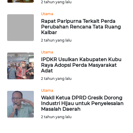
2 tahun yang lalu
Utama
WN
Rapat Paripurna Terkait Perda
NUSANTARA
Perubahan Rencana Tata Ruang
Kalbar
WN
2 tahun yang lalu
JOGJA
Utama
WN
IPDKR Usulkan Kabupaten Kubu
Raya Adopsi Perda Masyarakat
JATIM
Adat
2 tahun yang lalu
WN
BALI
Utama
Wakil Ketua DPRD Gresik Dorong
WN
Industri Hijau untuk Penyelesaian
Masalah Daerah
KALBAR
2 tahun yang lalu
WN
KALTENG