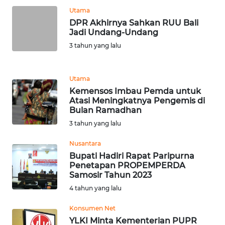
LANGKAT
Utama
DPR Akhirnya Sahkan RUU Bali
WN
Jadi Undang-Undang
TAPANULI
3 tahun yang lalu
SELATAN
WN
Utama
TANJUNG
Kemensos Imbau Pemda untuk
LESUNG
Atasi Meningkatnya Pengemis di
Bulan Ramadhan
3 tahun yang lalu
WN
KARO
Nusantara
Bupati Hadiri Rapat Paripurna
WN
Penetapan PROPEMPERDA
SIMALUNGUN
Samosir Tahun 2023
4 tahun yang lalu
WN
Konsumen Net
LABUHANBATU
YLKI Minta Kementerian PUPR