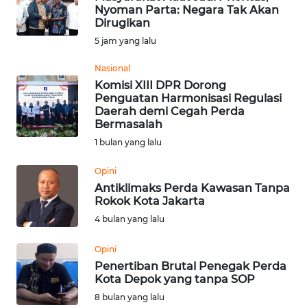
Nyoman Parta: Negara Tak Akan
Informasi
Dirugikan
5 jam yang lalu
INDEKS
BERITA
Nasional
Komisi XIII DPR Dorong
Penguatan Harmonisasi Regulasi
KONTAK
Daerah demi Cegah Perda
KAMI
Bermasalah
1 bulan yang lalu
INFO
IKLAN
Opini
Antiklimaks Perda Kawasan Tanpa
Rokok Kota Jakarta
TENTANG
KAMI
4 bulan yang lalu
Opini
PEDOMAN
Penertiban Brutal Penegak Perda
MEDIA
Kota Depok yang tanpa SOP
SIBER
8 bulan yang lalu