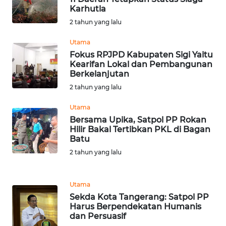
SULBAR
Karhutla
2 tahun yang lalu
WN
BABEL
Utama
Fokus RPJPD Kabupaten Sigi Yaitu
Kearifan Lokal dan Pembangunan
WN
Berkelanjutan
SUMBAR
2 tahun yang lalu
WN
Utama
SUMSEL
Bersama Upika, Satpol PP Rokan
Hilir Bakal Tertibkan PKL di Bagan
Batu
WN
BENGKULU
2 tahun yang lalu
WN
Utama
LAMPUNG
Sekda Kota Tangerang: Satpol PP
Harus Berpendekatan Humanis
WN
dan Persuasif
JATENG