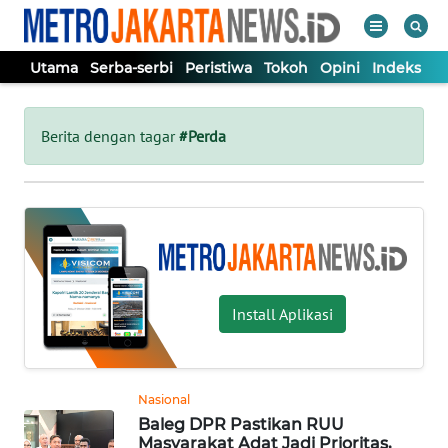
Utama
Serba-serbi
Peristiwa
Tokoh
Opini
Indeks
WAHANA
Tutup
TV
Berita dengan tagar
#Perda
UTAMA
SERBA-
SERBI
Install Aplikasi
PERISTIWA
TOKOH
Nasional
Baleg DPR Pastikan RUU
OPINI
Masyarakat Adat Jadi Prioritas,