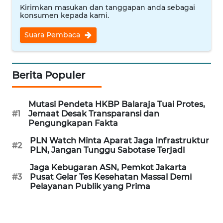
Kirimkan masukan dan tanggapan anda sebagai
konsumen kepada kami.
WN
INDRAMAYU
Suara Pembaca
WN
KUNINGAN
Berita Populer
WN
Mutasi Pendeta HKBP Balaraja Tuai Protes,
MAJALENGKA
#1
Jemaat Desak Transparansi dan
Pengungkapan Fakta
WN
PLN Watch Minta Aparat Jaga Infrastruktur
SUBANG
#2
PLN, Jangan Tunggu Sabotase Terjadi
Jaga Kebugaran ASN, Pemkot Jakarta
WN
#3
Pusat Gelar Tes Kesehatan Massal Demi
SUKABUMI
Pelayanan Publik yang Prima
WN
PURWAKARTA