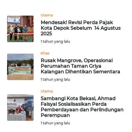
REDAKSI
Utama
KARIR
Mendesak! Revisi Perda Pajak
Kota Depok Sebelum 14 Agustus
2025
DISCLAIMER
1 tahun yang lalu
Wahana
Khas
News
Rusak Mangrove, Operasional
Regional
Perumahan Taman Griya
Kalangan Dihentikan Sementara
WN
1 tahun yang lalu
SUMUT
Utama
Sambangi Kota Bekasi, Ahmad
WN
Faisyal Sosialisasikan Perda
JAKARTA
Pemberdayaan dan Perlindungan
Perempuan
WN
1 tahun yang lalu
JABAR