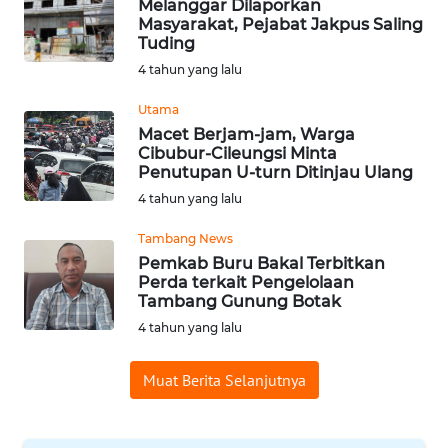
Melanggar Dilaporkan
Masyarakat, Pejabat Jakpus Saling
WN
Tuding
SUMEDANG
4 tahun yang lalu
WN
Utama
CIANJUR
Macet Berjam-jam, Warga
Cibubur-Cileungsi Minta
Penutupan U-turn Ditinjau Ulang
WN
KEPULAUAN
4 tahun yang lalu
SERIBU
Tambang News
Pemkab Buru Bakal Terbitkan
WN
Perda terkait Pengelolaan
TANGERANG
Tambang Gunung Botak
4 tahun yang lalu
WN
BINJAI
Muat Berita Selanjutnya
WN
CIREBON