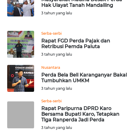
Hak Ulayat Tanah Mandailing
WN
3 tahun yang lalu
MALUKU
Serba-serbi
WN
Rapat FGD Perda Pajak dan
MALUT
Retribusi Pemda Paluta
3 tahun yang lalu
WN
DAIRI
Nusantara
Perda Bela Beli Karanganyar Bakal
WN
Tumbuhkan UMKM
DANAU
3 tahun yang lalu
TOBA
Serba-serbi
WN
Rapat Paripurna DPRD Karo
Bersama Bupati Karo, Tetapkan
NIAS
Tiga Ranperda Jadi Perda
3 tahun yang lalu
WN