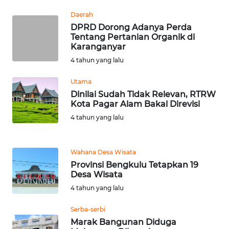
BEKASI
Daerah
DPRD Dorong Adanya Perda
WN
Tentang Pertanian Organik di
BOGOR
Karanganyar
4 tahun yang lalu
WN
DEPOK
Utama
Dinilai Sudah Tidak Relevan, RTRW
Kota Pagar Alam Bakal Direvisi
WN
4 tahun yang lalu
TAPANULI
UTARA
Wahana Desa Wisata
WN
Provinsi Bengkulu Tetapkan 19
SAMOSIR
Desa Wisata
4 tahun yang lalu
WN
PADANG
Serba-serbi
LAWAS
Marak Bangunan Diduga