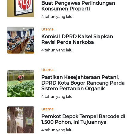
Buat Pengawas Perlindungan
WN
Konsumen Properti
TAPANULI
4 tahun yang lalu
TENGAH
Utama
WN DELI
Komisi I DPRD Kalsel Siapkan
SERDANG
Revisi Perda Narkoba
4 tahun yang lalu
WN
TEBING
Utama
TINGGI
Pastikan Kesejahteraan Petani,
DPRD Kota Bogor Rancang Perda
WN
Sistem Pertanian Organik
PAKPAK
4 tahun yang lalu
WN
Utama
KARAWANG
Pemkot Depok Tempel Barcode di
1.500 Pohon, Ini Tujuannya
4 tahun yang lalu
WN