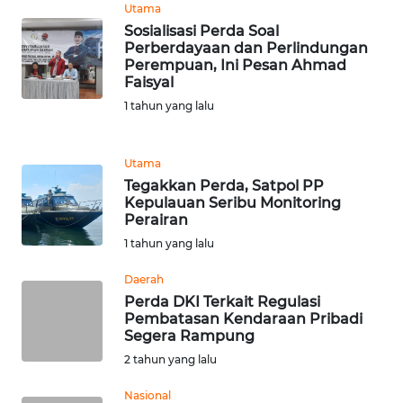
Utama
Sosialisasi Perda Soal
WN
Perberdayaan dan Perlindungan
BANTEN
Perempuan, Ini Pesan Ahmad
Faisyal
WN
1 tahun yang lalu
NTT
Utama
WN
Tegakkan Perda, Satpol PP
KEPRI
Kepulauan Seribu Monitoring
Perairan
WN
1 tahun yang lalu
PAPUA
Daerah
Perda DKI Terkait Regulasi
WN
Pembatasan Kendaraan Pribadi
PAPUA
Segera Rampung
BARAT
2 tahun yang lalu
WN
Nasional