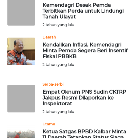
RIAU
Kemendagri Desak Pemda
Terbitkan Perda untuk Lindungi
Tanah Ulayat
WN
SERAMBI
2 tahun yang lalu
Daerah
WN
Kendalikan Inflasi, Kemendagri
JAMBI
Minta Pemda Segera Beri Insentif
Fiskal PBBKB
WN
2 tahun yang lalu
SULTRA
Serba-serbi
WN
Empat Oknum PNS Sudin CKTRP
NTB
Jakpus Resmi Dilaporkan ke
Inspektorat
WN
2 tahun yang lalu
SULTENG
Utama
Ketua Satgas BPBD Kalbar Minta
WN
11 Daerah Tetapkan Status Siaga