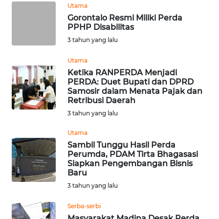
Utama
Gorontalo Resmi Miliki Perda
WN
PPHP Disabilitas
KALTARA
3 tahun yang lalu
WN
Utama
KALSEL
Ketika RANPERDA Menjadi
PERDA: Duet Bupati dan DPRD
Samosir dalam Menata Pajak dan
WN
Retribusi Daerah
KALTIM
3 tahun yang lalu
WN
Utama
SULSEL
Sambil Tunggu Hasil Perda
Perumda, PDAM Tirta Bhagasasi
Siapkan Pengembangan Bisnis
WN
Baru
GORONTALO
3 tahun yang lalu
WN
Serba-serbi
SULUT
Masyarakat Madina Desak Perda