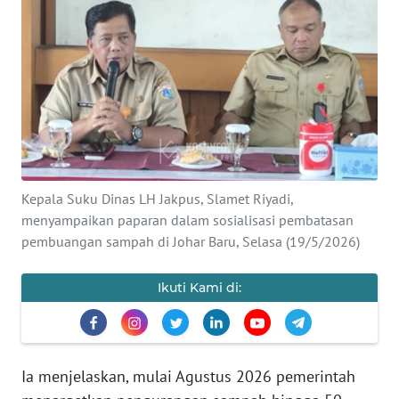
Informasi
INDEKS
BERITA
KONTAK
KAMI
Kepala Suku Dinas LH Jakpus, Slamet Riyadi,
INFO
menyampaikan paparan dalam sosialisasi pembatasan
IKLAN
pembuangan sampah di Johar Baru, Selasa (19/5/2026)
TENTANG
KAMI
Ikuti Kami di:
PEDOMAN
MEDIA
SIBER
Ia menjelaskan, mulai Agustus 2026 pemerintah