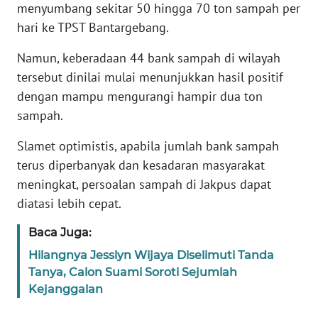
RIAU
menyumbang sekitar 50 hingga 70 ton sampah per
hari ke TPST Bantargebang.
WN
Namun, keberadaan 44 bank sampah di wilayah
SERAMBI
tersebut dinilai mulai menunjukkan hasil positif
dengan mampu mengurangi hampir dua ton
WN
JAMBI
sampah.
Slamet optimistis, apabila jumlah bank sampah
WN
SULTRA
terus diperbanyak dan kesadaran masyarakat
meningkat, persoalan sampah di Jakpus dapat
WN
diatasi lebih cepat.
NTB
Baca Juga:
WN
Hilangnya Jesslyn Wijaya Diselimuti Tanda
SULTENG
Tanya, Calon Suami Soroti Sejumlah
Kejanggalan
WN