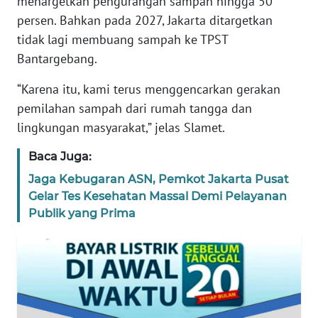
menargetkan pengurangan sampah hingga 50
REDAKSI
persen. Bahkan pada 2027, Jakarta ditargetkan
tidak lagi membuang sampah ke TPST
KARIR
Bantargebang.
“Karena itu, kami terus menggencarkan gerakan
DISCLAIMER
pemilahan sampah dari rumah tangga dan
lingkungan masyarakat,” jelas Slamet.
Wahana
News
Regional
Baca Juga:
Jaga Kebugaran ASN, Pemkot Jakarta Pusat
WN
Gelar Tes Kesehatan Massal Demi Pelayanan
SUMUT
Publik yang Prima
WN
JAKARTA
WN
JABAR