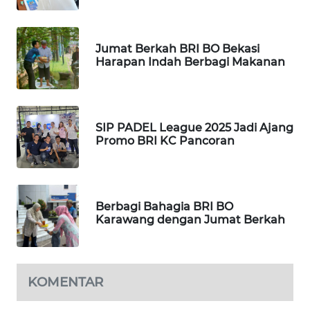
WN
TAPANULI
TENGAH
Jumat Berkah BRI BO Bekasi
Harapan Indah Berbagi Makanan
WN DELI
SERDANG
SIP PADEL League 2025 Jadi Ajang
WN
Promo BRI KC Pancoran
TEBING
TINGGI
WN
Berbagi Bahagia BRI BO
PAKPAK
Karawang dengan Jumat Berkah
WN
KARAWANG
KOMENTAR
WN