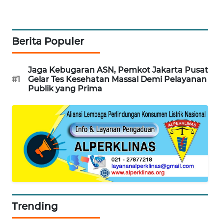
BEKASI
WN
Berita Populer
BOGOR
WN
Jaga Kebugaran ASN, Pemkot Jakarta Pusat
DEPOK
#1
Gelar Tes Kesehatan Massal Demi Pelayanan
Publik yang Prima
WN
TAPANULI
UTARA
WN
SAMOSIR
WN
PADANG
Trending
LAWAS