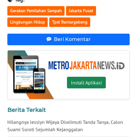
Gerakan Pemilahan Sampah
Jakarta Pusat
WN
Lingkungan Hidup
Tpst Bantargebang
NUSANTARA
WN
Beri Komentar
JOGJA
WN
JATIM
Install Aplikasi
WN
BALI
WN
Berita Terkait
KALBAR
Hilangnya Jesslyn Wijaya Diselimuti Tanda Tanya, Calon
WN
Suami Soroti Sejumlah Kejanggalan
KALTENG