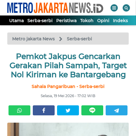
Utama
Serba-serbi
Peristiwa
Tokoh
Opini
Indeks
WAHANA
Tutup
TV
Metro jakarta News
Serba-serbi
UTAMA
Pemkot Jakpus Gencarkan
Gerakan Pilah Sampah, Target
SERBA-
Nol Kiriman ke Bantargebang
SERBI
Sahala Pangaribuan - Serba-serbi
PERISTIWA
Selasa, 19 Mei 2026 - 17:02 WIB
TOKOH
OPINI