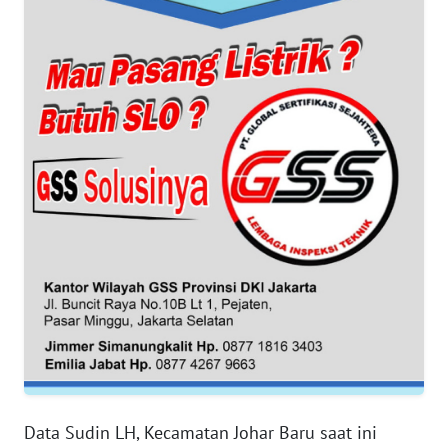
WN
BANTEN
WN
NTT
WN
KEPRI
WN
PAPUA
WN
PAPUA
BARAT
Data Sudin LH, Kecamatan Johar Baru saat ini
WN