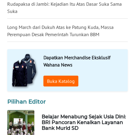
Rudapaksa di Jambi: Kejadian Itu Atas Dasar Suka Sama
Suka
WN
MALUKU
Long March dari Dukuh Atas ke Patung Kuda, Massa
Perempuan Desak Pemerintah Turunkan BBM
WN
MALUT
Dapatkan Merchandise Eksklusif
WN
DAIRI
Wahana News
WN
Buka Katalog
DANAU
TOBA
Pilihan Editor
WN
NIAS
Belajar Menabung Sejak Usia Dini:
BRI Pancoran Kenalkan Layanan
Bank Murid SD
WN