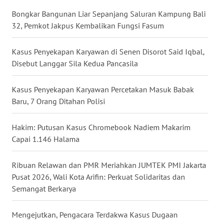
Bongkar Bangunan Liar Sepanjang Saluran Kampung Bali
WN
32, Pemkot Jakpus Kembalikan Fungsi Fasum
KALTARA
Kasus Penyekapan Karyawan di Senen Disorot Said Iqbal,
WN
Disebut Langgar Sila Kedua Pancasila
KALSEL
Kasus Penyekapan Karyawan Percetakan Masuk Babak
WN
Baru, 7 Orang Ditahan Polisi
KALTIM
Hakim: Putusan Kasus Chromebook Nadiem Makarim
WN
Capai 1.146 Halama
SULSEL
Ribuan Relawan dan PMR Meriahkan JUMTEK PMI Jakarta
WN
Pusat 2026, Wali Kota Arifin: Perkuat Solidaritas dan
GORONTALO
Semangat Berkarya
WN
Mengejutkan, Pengacara Terdakwa Kasus Dugaan
SULUT