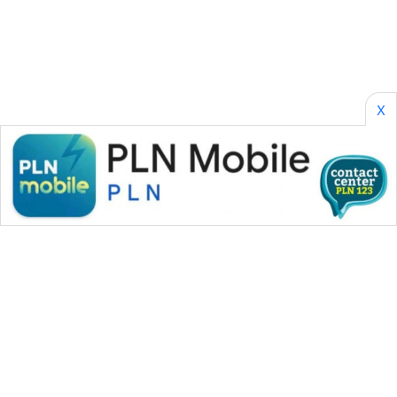
BORNEO
Wahana
Media
Group
X
WAHANA
NEWS
WAHANA
TANI
WAHANA
ADVOKAT
WAHANA
INFRASTRUKTUR
WAHANA