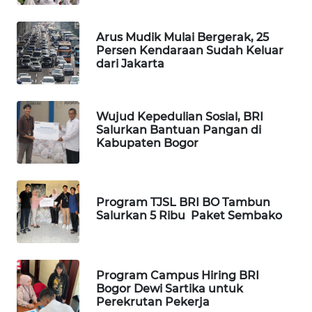
LANGKAT
Arus Mudik Mulai Bergerak, 25
WN
Persen Kendaraan Sudah Keluar
TAPANULI
dari Jakarta
SELATAN
WN
Wujud Kepedulian Sosial, BRI
TANJUNG
Salurkan Bantuan Pangan di
LESUNG
Kabupaten Bogor
WN
KARO
Program TJSL BRI BO Tambun
Salurkan 5 Ribu Paket Sembako
WN
SIMALUNGUN
Program Campus Hiring BRI
WN
Bogor Dewi Sartika untuk
LABUHANBATU
Perekrutan Pekerja