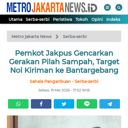
Utama
Serba-serbi
Peristiwa
Tokoh
Opini
Indeks
WAHANA
Tutup
TV
Metro jakarta News
Serba-serbi
UTAMA
Pemkot Jakpus Gencarkan
Gerakan Pilah Sampah, Target
SERBA-
Nol Kiriman ke Bantargebang
SERBI
Sahala Pangaribuan - Serba-serbi
PERISTIWA
Selasa, 19 Mei 2026 - 17:02 WIB
TOKOH
OPINI