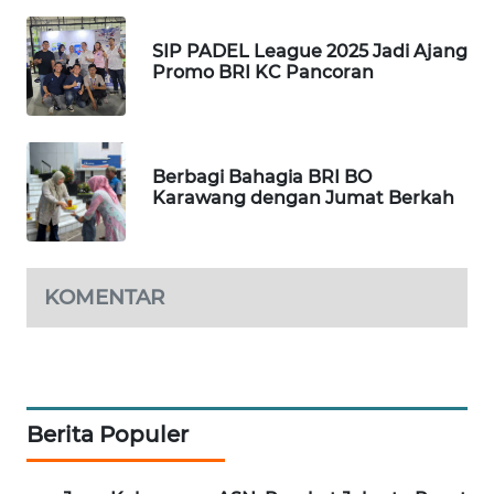
WN
SIP PADEL League 2025 Jadi Ajang
INDRAMAYU
Promo BRI KC Pancoran
WN
KUNINGAN
Berbagi Bahagia BRI BO
Karawang dengan Jumat Berkah
WN
MAJALENGKA
WN
KOMENTAR
SUBANG
WN
SUKABUMI
Berita Populer
WN
PURWAKARTA