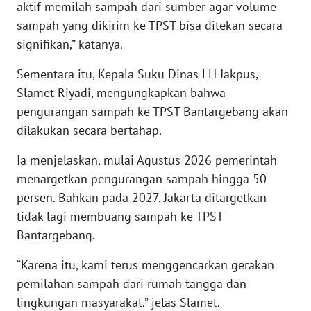
aktif memilah sampah dari sumber agar volume
sampah yang dikirim ke TPST bisa ditekan secara
WN
signifikan,” katanya.
NUSANTARA
Sementara itu, Kepala Suku Dinas LH Jakpus,
WN
Slamet Riyadi, mengungkapkan bahwa
JOGJA
pengurangan sampah ke TPST Bantargebang akan
dilakukan secara bertahap.
WN
JATIM
Ia menjelaskan, mulai Agustus 2026 pemerintah
menargetkan pengurangan sampah hingga 50
WN
persen. Bahkan pada 2027, Jakarta ditargetkan
BALI
tidak lagi membuang sampah ke TPST
Bantargebang.
WN
KALBAR
“Karena itu, kami terus menggencarkan gerakan
pemilahan sampah dari rumah tangga dan
WN
lingkungan masyarakat,” jelas Slamet.
KALTENG