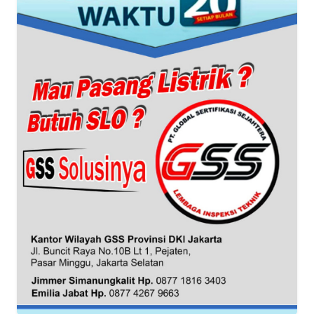
WN
BANTEN
WN
NTT
WN
KEPRI
WN
PAPUA
WN
PAPUA
BARAT
WN