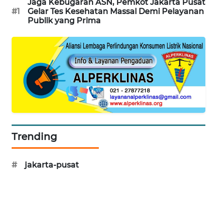
Jaga Kebugaran ASN, Pemkot Jakarta Pusat
#1
Gelar Tes Kesehatan Massal Demi Pelayanan
WN
Publik yang Prima
PRIANGAN
TIMUR
WN
SEMARANG
WN
SOLO
Trending
WN
BOROBUDUR
#
jakarta-pusat
WN
MADURA
WN