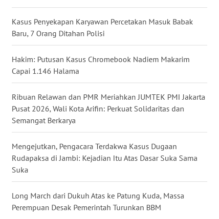
WN
Kasus Penyekapan Karyawan Percetakan Masuk Babak
TAPANULI
TENGAH
Baru, 7 Orang Ditahan Polisi
WN DELI
Hakim: Putusan Kasus Chromebook Nadiem Makarim
SERDANG
Capai 1.146 Halama
WN
Ribuan Relawan dan PMR Meriahkan JUMTEK PMI Jakarta
TEBING
Pusat 2026, Wali Kota Arifin: Perkuat Solidaritas dan
TINGGI
Semangat Berkarya
WN
Mengejutkan, Pengacara Terdakwa Kasus Dugaan
PAKPAK
Rudapaksa di Jambi: Kejadian Itu Atas Dasar Suka Sama
Suka
WN
KARAWANG
Long March dari Dukuh Atas ke Patung Kuda, Massa
Perempuan Desak Pemerintah Turunkan BBM
WN