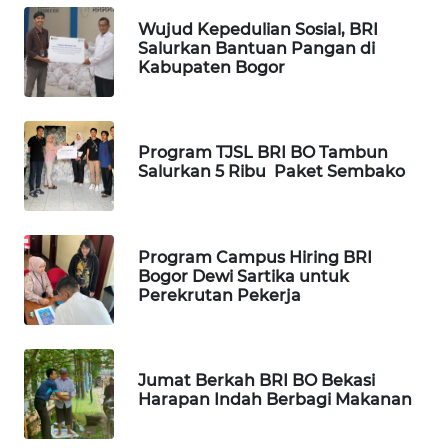
WN
Wujud Kepedulian Sosial, BRI
Salurkan Bantuan Pangan di
SUMEDANG
Kabupaten Bogor
WN
CIANJUR
Program TJSL BRI BO Tambun
Salurkan 5 Ribu Paket Sembako
WN
KEPULAUAN
SERIBU
Program Campus Hiring BRI
WN
Bogor Dewi Sartika untuk
TANGERANG
Perekrutan Pekerja
WN
BINJAI
Jumat Berkah BRI BO Bekasi
Harapan Indah Berbagi Makanan
WN
CIREBON