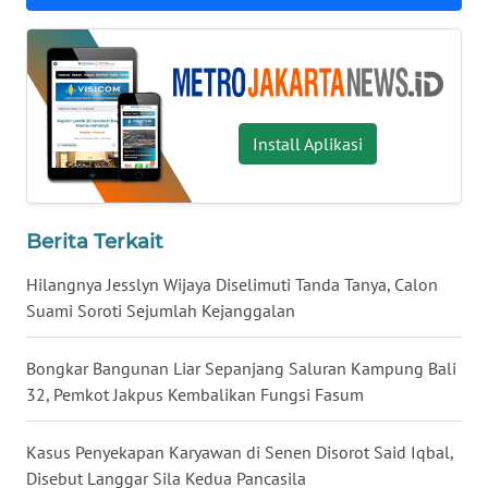
LANGKAT
WN
TAPANULI
SELATAN
Install Aplikasi
WN
TANJUNG
LESUNG
Berita Terkait
WN
Hilangnya Jesslyn Wijaya Diselimuti Tanda Tanya, Calon
KARO
Suami Soroti Sejumlah Kejanggalan
WN
Bongkar Bangunan Liar Sepanjang Saluran Kampung Bali
SIMALUNGUN
32, Pemkot Jakpus Kembalikan Fungsi Fasum
WN
Kasus Penyekapan Karyawan di Senen Disorot Said Iqbal,
LABUHANBATU
Disebut Langgar Sila Kedua Pancasila