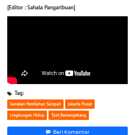
[Editor : Sahala Pangaribuan]
WN
MALUKU
WN
MALUT
WN
DAIRI
WN
DANAU
Tag:
TOBA
Gerakan Pemilahan Sampah
Jakarta Pusat
WN
Lingkungan Hidup
Tpst Bantargebang
NIAS
WN
Beri Komentar