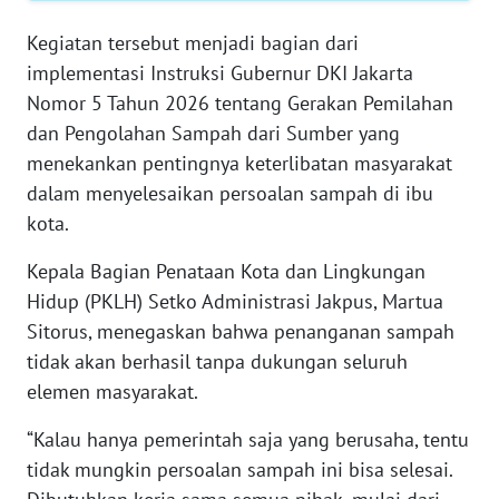
RIAU
Kegiatan tersebut menjadi bagian dari
WN
implementasi Instruksi Gubernur DKI Jakarta
SERAMBI
Nomor 5 Tahun 2026 tentang Gerakan Pemilahan
dan Pengolahan Sampah dari Sumber yang
WN
menekankan pentingnya keterlibatan masyarakat
JAMBI
dalam menyelesaikan persoalan sampah di ibu
kota.
WN
SULTRA
Kepala Bagian Penataan Kota dan Lingkungan
Hidup (PKLH) Setko Administrasi Jakpus, Martua
WN
Sitorus, menegaskan bahwa penanganan sampah
NTB
tidak akan berhasil tanpa dukungan seluruh
elemen masyarakat.
WN
SULTENG
“Kalau hanya pemerintah saja yang berusaha, tentu
tidak mungkin persoalan sampah ini bisa selesai.
WN