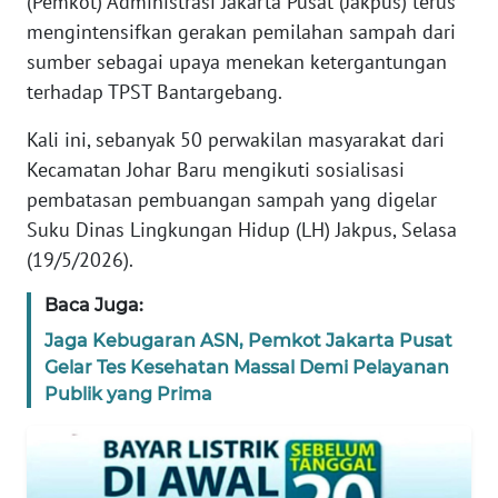
(Pemkot) Administrasi Jakarta Pusat (Jakpus) terus
REDAKSI
mengintensifkan gerakan pemilahan sampah dari
sumber sebagai upaya menekan ketergantungan
KARIR
terhadap TPST Bantargebang.
Kali ini, sebanyak 50 perwakilan masyarakat dari
DISCLAIMER
Kecamatan Johar Baru mengikuti sosialisasi
pembatasan pembuangan sampah yang digelar
Wahana
News
Suku Dinas Lingkungan Hidup (LH) Jakpus, Selasa
Regional
(19/5/2026).
WN
Baca Juga:
SUMUT
Jaga Kebugaran ASN, Pemkot Jakarta Pusat
Gelar Tes Kesehatan Massal Demi Pelayanan
WN
Publik yang Prima
JAKARTA
WN
JABAR