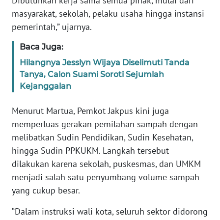
Dibutuhkan kerja sama semua pihak, mulai dari
SULBAR
masyarakat, sekolah, pelaku usaha hingga instansi
pemerintah,” ujarnya.
WN
BABEL
Baca Juga:
Hilangnya Jesslyn Wijaya Diselimuti Tanda
WN
SUMBAR
Tanya, Calon Suami Soroti Sejumlah
Kejanggalan
WN
Menurut Martua, Pemkot Jakpus kini juga
SUMSEL
memperluas gerakan pemilahan sampah dengan
melibatkan Sudin Pendidikan, Sudin Kesehatan,
WN
BENGKULU
hingga Sudin PPKUKM. Langkah tersebut
dilakukan karena sekolah, puskesmas, dan UMKM
WN
menjadi salah satu penyumbang volume sampah
LAMPUNG
yang cukup besar.
WN
“Dalam instruksi wali kota, seluruh sektor didorong
JATENG