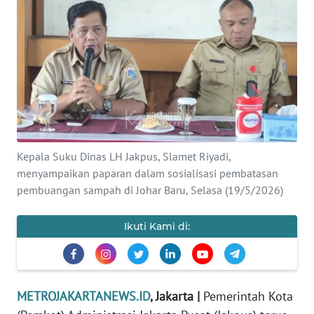
Informasi
INDEKS
BERITA
KONTAK
KAMI
Kepala Suku Dinas LH Jakpus, Slamet Riyadi,
INFO
menyampaikan paparan dalam sosialisasi pembatasan
IKLAN
pembuangan sampah di Johar Baru, Selasa (19/5/2026)
TENTANG
KAMI
Ikuti Kami di:
PEDOMAN
MEDIA
SIBER
METROJAKARTANEWS.ID
, Jakarta |
Pemerintah Kota