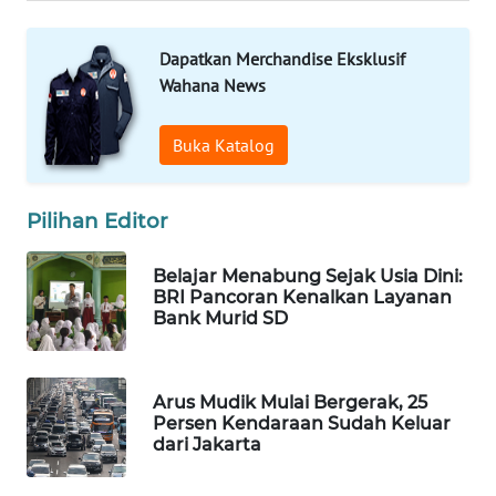
BEKASI
Dapatkan Merchandise Eksklusif
WN
Wahana News
BOGOR
Buka Katalog
WN
DEPOK
Pilihan Editor
WN
TAPANULI
Belajar Menabung Sejak Usia Dini:
UTARA
BRI Pancoran Kenalkan Layanan
Bank Murid SD
WN
SAMOSIR
Arus Mudik Mulai Bergerak, 25
WN
Persen Kendaraan Sudah Keluar
dari Jakarta
PADANG
LAWAS