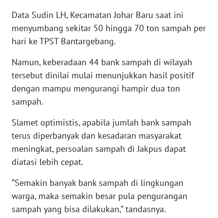
Data Sudin LH, Kecamatan Johar Baru saat ini
WN
menyumbang sekitar 50 hingga 70 ton sampah per
KALTARA
hari ke TPST Bantargebang.
WN
Namun, keberadaan 44 bank sampah di wilayah
KALSEL
tersebut dinilai mulai menunjukkan hasil positif
dengan mampu mengurangi hampir dua ton
WN
sampah.
KALTIM
Slamet optimistis, apabila jumlah bank sampah
WN
terus diperbanyak dan kesadaran masyarakat
SULSEL
meningkat, persoalan sampah di Jakpus dapat
diatasi lebih cepat.
WN
GORONTALO
“Semakin banyak bank sampah di lingkungan
warga, maka semakin besar pula pengurangan
WN
sampah yang bisa dilakukan,” tandasnya.
SULUT