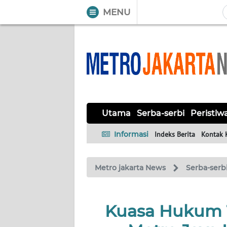
MENU
WAHANA
Tutup
TV
UTAMA
SERBA-
Utama
Serba-serbi
Peristiw
SERBI
Informasi
Indeks Berita
Kontak 
PERISTIWA
Metro jakarta News
Serba-serb
TOKOH
OPINI
Kuasa Hukum T
Informasi