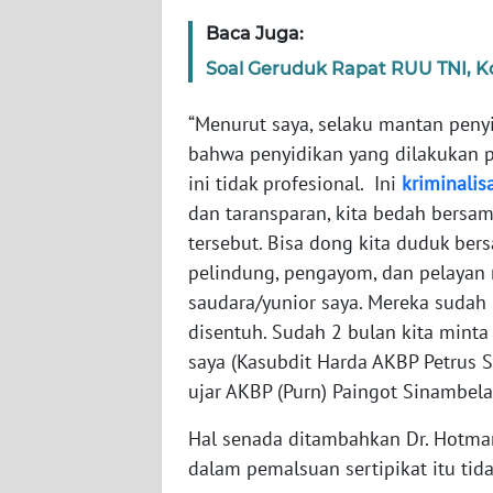
WN
Baca Juga:
KALTARA
Soal Geruduk Rapat RUU TNI, Koal
WN
KALSEL
“Menurut saya, selaku mantan penyi
bahwa penyidikan yang dilakukan p
WN
ini tidak profesional. Ini
kriminalis
KALTIM
dan taransparan, kita bedah bersa
tersebut. Bisa dong kita duduk ber
WN
pelindung, pengayom, dan pelayan m
SULSEL
saudara/yunior saya. Mereka sudah 
disentuh. Sudah 2 bulan kita mint
WN
saya (Kasubdit Harda AKBP Petrus Si
GORONTALO
ujar AKBP (Purn) Paingot Sinambela
WN
Hal senada ditambahkan Dr. Hotman 
SULUT
dalam pemalsuan sertipikat itu tida