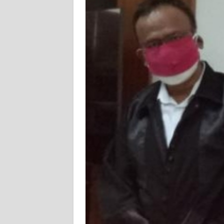
KARIR
DISCLAIMER
Wahana
News
Regional
WN
SUMUT
WN
JAKARTA
WN
JABAR