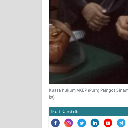
WN
BANTEN
WN
NTT
WN
KEPRI
WN
PAPUA
WN
Kuasa hukum AKBP (Purn) Paingot Sinamb
PAPUA
ist)
BARAT
Ikuti Kami di:
WN
RIAU