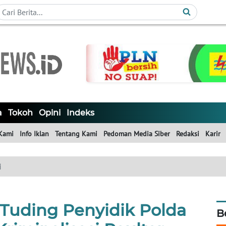
a
Tokoh
Opini
Indeks
Kami
Info Iklan
Tentang Kami
Pedoman Media Siber
Redaksi
Karir
i
uding Penyidik Polda
B