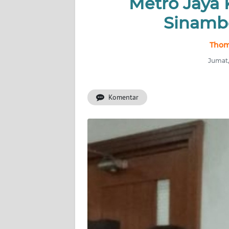
Metro Jaya K
Sinambe
INDEKS
BERITA
Thoms
KONTAK
Jumat,
KAMI
Komentar
INFO
IKLAN
TENTANG
KAMI
PEDOMAN
MEDIA
SIBER
REDAKSI