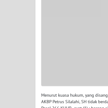
WN
BABEL
WN
SUMBAR
WN
SUMSEL
WN
BENGKULU
WN
LAMPUNG
WN
Menurut kuasa hukum, yang disangk
JATENG
AKBP Petrus Silalahi, SH tidak ber