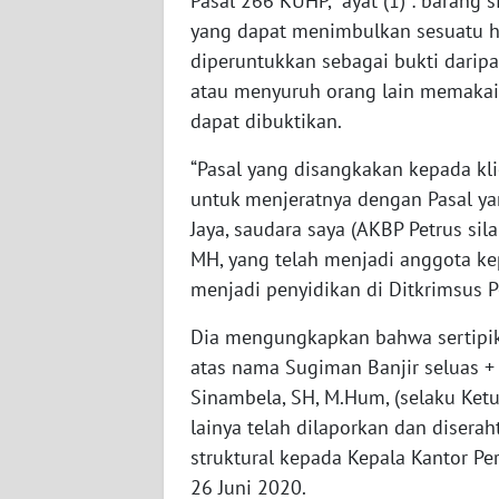
Pasal 266 KUHP, ayat (1) : barang
WN
yang dapat menimbulkan sesuatu h
NUSANTARA
diperuntukkan sebagai bukti dari
atau menyuruh orang lain memakai s
WN
dapat dibuktikan.
JOGJA
“Pasal yang disangkakan kepada kl
WN
untuk menjeratnya dengan Pasal ya
JATIM
Jaya, saudara saya (AKBP Petrus sila
MH, yang telah menjadi anggota ke
WN
menjadi penyidikan di Ditkrimsus P
BALI
Dia mengungkapkan bahwa sertipika
WN
atas nama Sugiman Banjir seluas +
KALBAR
Sinambela, SH, M.Hum, (selaku Ket
lainya telah dilaporkan dan diser
WN
KALTENG
struktural kepada Kepala Kantor Pe
26 Juni 2020.