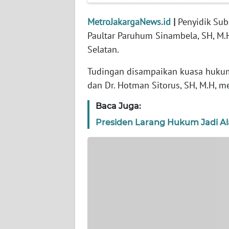
WN
MetroJakargaNews.id
|
Penyidik Subd
SERAMBI
Paultar Paruhum Sinambela, SH, M.
Selatan.
WN
JAMBI
Tudingan disampaikan kuasa hukum
dan Dr. Hotman Sitorus, SH, M.H, mel
WN
SULTRA
Baca Juga:
Presiden Larang Hukum Jadi Alat
WN
NTB
WN
SULTENG
WN
SULBAR