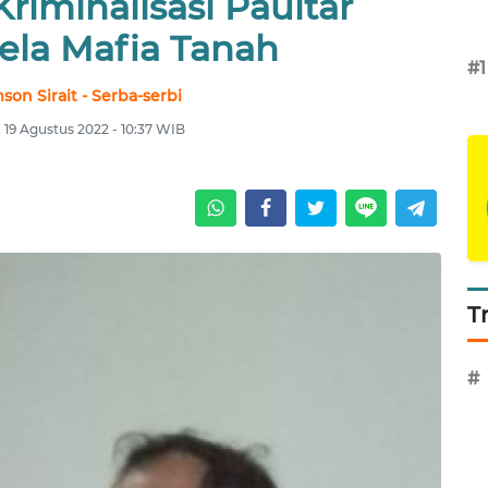
riminalisasi Paultar
la Mafia Tanah
#1
on Sirait - Serba-serbi
 19 Agustus 2022 - 10:37 WIB
T
#