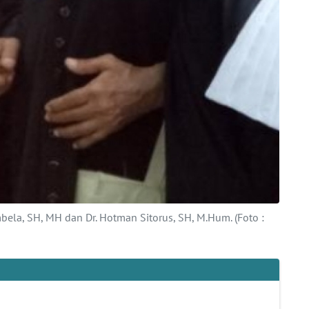
ela, SH, MH dan Dr. Hotman Sitorus, SH, M.Hum. (Foto :