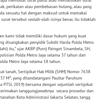
 siapa membuat surat palsu atau memalsukan surat
ak, perikatan atau pembebasan hutang, atau yang
pada sesuatu hal dengan maksud untuk memakai
urat tersebut seolah-olah isinya benar, itu tidaklah
ien kami tidak memiliki dasar hukum yang kuat
ng disangkakan penyidik Subdit Harda Polda Metro
lahi) itu,” ujar AKBP (Purn) Paingot Sinambela, SH,
polisian Polda Metro Jaya selama 37 tahun dan
olda Metro Jaya selama 18 tahun.
t tanah, Sertipikat Hak Milik (SHM) Nomor 7638
 37 M², yang ditandatangani Paultar Paruhum
ua PTSL 2019) bersama dengan sejumlah sertipikat
ahterimakan tanggungjawabnya secara prosedur dan
rtanahan Kota Administrasi Jakarta Selatan, tangg