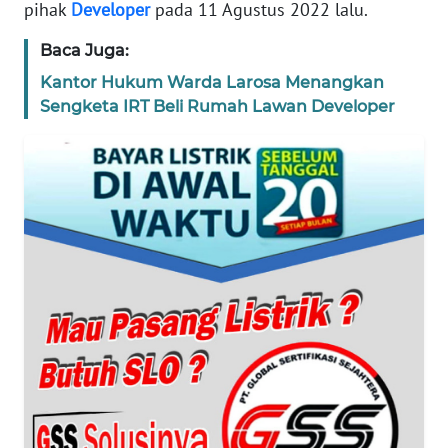
pihak
Developer
pada 11 Agustus 2022 lalu.
WN
Baca Juga:
BANTEN
Kantor Hukum Warda Larosa Menangkan
Sengketa IRT Beli Rumah Lawan Developer
WN
NTT
WN
KEPRI
WN
PAPUA
WN
PAPUA
BARAT
WN