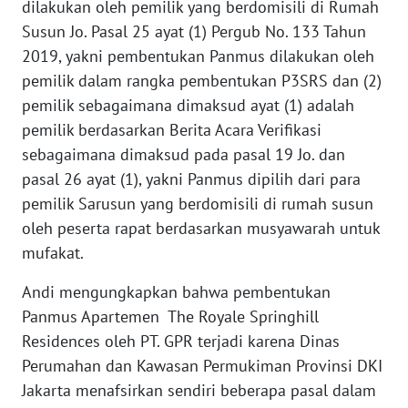
dilakukan oleh pemilik yang berdomisili di Rumah
Susun Jo. Pasal 25 ayat (1) Pergub No. 133 Tahun
WN
2019, yakni pembentukan Panmus dilakukan oleh
NUSANTARA
pemilik dalam rangka pembentukan P3SRS dan (2)
pemilik sebagaimana dimaksud ayat (1) adalah
WN
pemilik berdasarkan Berita Acara Verifikasi
JOGJA
sebagaimana dimaksud pada pasal 19 Jo. dan
pasal 26 ayat (1), yakni Panmus dipilih dari para
WN
JATIM
pemilik Sarusun yang berdomisili di rumah susun
oleh peserta rapat berdasarkan musyawarah untuk
WN
mufakat.
BALI
Andi mengungkapkan bahwa pembentukan
Panmus Apartemen The Royale Springhill
WN
KALBAR
Residences oleh PT. GPR terjadi karena Dinas
Perumahan dan Kawasan Permukiman Provinsi DKI
WN
Jakarta menafsirkan sendiri beberapa pasal dalam
KALTENG