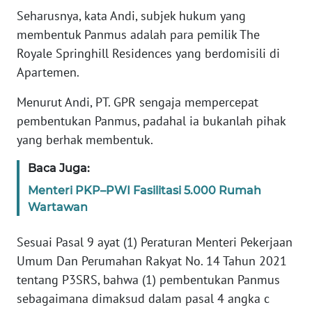
SULBAR
Seharusnya, kata Andi, subjek hukum yang
membentuk Panmus adalah para pemilik The
WN
Royale Springhill Residences yang berdomisili di
BABEL
Apartemen.
WN
Menurut Andi, PT. GPR sengaja mempercepat
SUMBAR
pembentukan Panmus, padahal ia bukanlah pihak
yang berhak membentuk.
WN
SUMSEL
Baca Juga:
Menteri PKP–PWI Fasilitasi 5.000 Rumah
WN
Wartawan
BENGKULU
Sesuai Pasal 9 ayat (1) Peraturan Menteri Pekerjaan
WN
Umum Dan Perumahan Rakyat No. 14 Tahun 2021
LAMPUNG
tentang P3SRS, bahwa (1) pembentukan Panmus
WN
sebagaimana dimaksud dalam pasal 4 angka c
JATENG