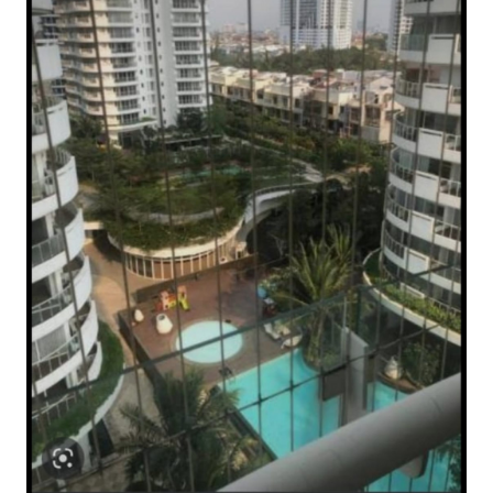
Informasi
INDEKS
BERITA
KONTAK
KAMI
INFO
IKLAN
TENTANG
KAMI
PEDOMAN
MEDIA
SIBER