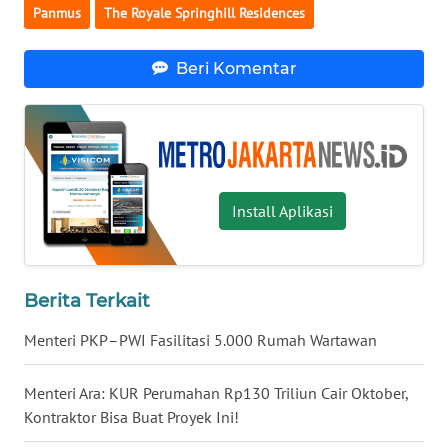
Panmus
The Royale Springhill Residences
WN
SUMEDANG
Beri Komentar
WN
CIANJUR
WN
KEPULAUAN
Install Aplikasi
SERIBU
WN
TANGERANG
Berita Terkait
Menteri PKP–PWI Fasilitasi 5.000 Rumah Wartawan
WN
BINJAI
Menteri Ara: KUR Perumahan Rp130 Triliun Cair Oktober,
Kontraktor Bisa Buat Proyek Ini!
WN
CIREBON