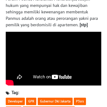
BEKASI
hukum yang mempunyai hak dan kewajiban
sehingga memiliki kewenangan membentuk
WN
Panmus adalah orang atau perorangan yakni para
BOGOR
pemilik yang berdomisili di apartemen.
[stp]
WN
DEPOK
WN
TAPANULI
UTARA
WN
SAMOSIR
WN
Tag:
PADANG
LAWAS
Developer
GPR
Gubernur Dki Jakarta
P3srs