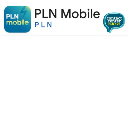
NEWS
SIBARAGAS
NEWS
METRO
SIANTAR
NEWS
METRO
MEDAN
NEWS
METRO
JAKARTA
WAHANA MEDIA GROUP
NEWS
|
|
|
WAHANA NEWS co
WAHANA TANI
WAHANA ADVOKAT
|
|
WAHANA INFRASTRUKTUR
WAHANA KONSUMEN
KRT
|
|
|
NEWS
WAHANA LISTRIK
WAHANA TRAVEL
WAHANA TV