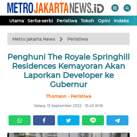
Utama
Serba-serbi
Peristiwa
Tokoh
Opini
Indeks
WAHANA
Tutup
TV
Metro jakarta News
Peristiwa
UTAMA
Penghuni The Royale Springhill
Residences Kemayoran Akan
SERBA-
Laporkan Developer ke
SERBI
Gubernur
Thomson - Peristiwa
PERISTIWA
Selasa, 13 September 2022 - 15:45 WIB
TOKOH
OPINI