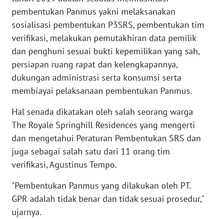
pembentukan Panmus yakni melaksanakan
WN
sosialisasi pembentukan P3SRS, pembentukan tim
MALUKU
verifikasi, melakukan pemutakhiran data pemilik
dan penghuni sesuai bukti kepemilikan yang sah,
WN
persiapan ruang rapat dan kelengkapannya,
MALUT
dukungan administrasi serta konsumsi serta
membiayai pelaksanaan pembentukan Panmus.
WN
DAIRI
Hal senada dikatakan oleh salah seorang warga
The Royale Springhill Residences yang mengerti
WN
dan mengetahui Peraturan Pembentukan SRS dan
DANAU
juga sebagai salah satu dari 11 orang tim
TOBA
verifikasi, Agustinus Tempo.
WN
"Pembentukan Panmus yang dilakukan oleh PT.
NIAS
GPR adalah tidak benar dan tidak sesuai prosedur,"
ujarnya.
WN