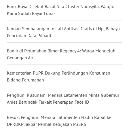
Bank Raya Disebut Bakal Sita Cluster Nurasyifa, Warga:
WN
Kami Sudah Bayar Lunas
INDRAMAYU
Jangan Sembarangan Install Aplikasi Gratis di Hp, Bahaya
WN
Pencurian Data Pribadi
KUNINGAN
Banjir di Perumahan Bimer Regency 4: Warga Mengeluh
WN
Genangan Air
MAJALENGKA
Kementerian PUPR Dukung Perlindungan Konsumen
WN
Bidang Perumahan
SUBANG
Penghuni Rusunami Menara Latumenten Minta Gubernur
WN
Anies Bertindak Terkait Penerapan Face ID
SUKABUMI
Besok, Penghuni Menara Latumenten Hadiri Rapat ke
WN
DPRDKP Jakbar Perihal Kebijakan P3SRS
PURWAKARTA