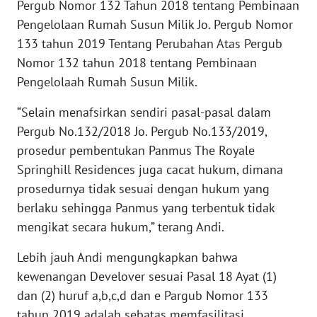
Pergub Nomor 132 Tahun 2018 tentang Pembinaan
Pengelolaan Rumah Susun Milik Jo. Pergub Nomor
WN
133 tahun 2019 Tentang Perubahan Atas Pergub
KALTARA
Nomor 132 tahun 2018 tentang Pembinaan
Pengelolaah Rumah Susun Milik.
WN
KALSEL
“Selain menafsirkan sendiri pasal-pasal dalam
Pergub No.132/2018 Jo. Pergub No.133/2019,
WN
prosedur pembentukan Panmus The Royale
KALTIM
Springhill Residences juga cacat hukum, dimana
prosedurnya tidak sesuai dengan hukum yang
WN
SULSEL
berlaku sehingga Panmus yang terbentuk tidak
mengikat secara hukum,” terang Andi.
WN
Lebih jauh Andi mengungkapkan bahwa
GORONTALO
kewenangan Develover sesuai Pasal 18 Ayat (1)
dan (2) huruf a,b,c,d dan e Pargub Nomor 133
WN
SULUT
tahun 2019 adalah sebatas memfasilitasi