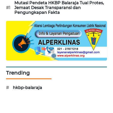
KONSUMEN
Mutasi Pendeta HKBP Balaraja Tuai Protes,
#1
Jemaat Desak Transparansi dan
Pengungkapan Fakta
WAHANA
LISTRIK
WAHANA
TRAVEL
WAHANA
TV
WAHANANEWS
Trending
ID
#
hkbp-balaraja
WAHANANEWS
CO ID
WAHANANEWS
NET