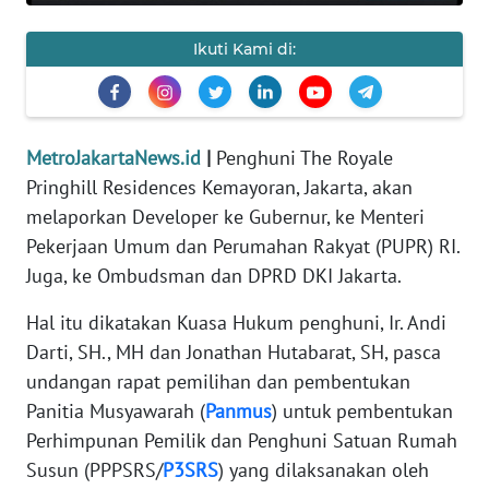
REDAKSI
Ikuti Kami di:
KARIR
DISCLAIMER
MetroJakartaNews.id
|
Penghuni The Royale
Pringhill Residences Kemayoran, Jakarta, akan
Wahana
melaporkan Developer ke Gubernur, ke Menteri
News
Regional
Pekerjaan Umum dan Perumahan Rakyat (PUPR) RI.
Juga, ke Ombudsman dan DPRD DKI Jakarta.
WN
SUMUT
Hal itu dikatakan Kuasa Hukum penghuni, Ir. Andi
Darti, SH., MH dan Jonathan Hutabarat, SH, pasca
WN
undangan rapat pemilihan dan pembentukan
JAKARTA
Panitia Musyawarah (
Panmus
) untuk pembentukan
Perhimpunan Pemilik dan Penghuni Satuan Rumah
WN
Susun (PPPSRS/
P3SRS
) yang dilaksanakan oleh
JABAR