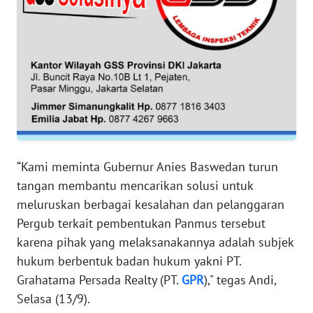
RIAU
WN
SERAMBI
WN
JAMBI
WN
SULTRA
“Kami meminta Gubernur Anies Baswedan turun
tangan membantu mencarikan solusi untuk
WN
meluruskan berbagai kesalahan dan pelanggaran
NTB
Pergub terkait pembentukan Panmus tersebut
karena pihak yang melaksanakannya adalah subjek
WN
hukum berbentuk badan hukum yakni PT.
SULTENG
Grahatama Persada Realty (PT.
GPR
)," tegas Andi,
Selasa (13/9).
WN