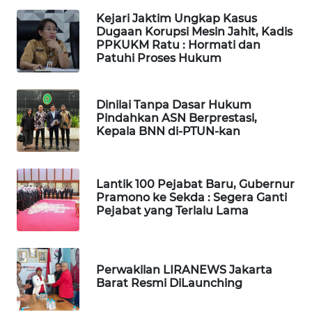
SURABAYA
Kejari Jaktim Ungkap Kasus
Dugaan Korupsi Mesin Jahit, Kadis
WN
PPKUKM Ratu : Hormati dan
NATUNA
Patuhi Proses Hukum
WN
Dinilai Tanpa Dasar Hukum
BINTAN
Pindahkan ASN Berprestasi,
Kepala BNN di-PTUN-kan
WN
MANDALIKA
Lantik 100 Pejabat Baru, Gubernur
WN
Pramono ke Sekda : Segera Ganti
LIKUPANG
Pejabat yang Terlalu Lama
WN
LABUANBAJO
Perwakilan LIRANEWS Jakarta
Barat Resmi DiLaunching
WN