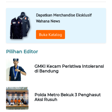
WN
Dapatkan Merchandise Eksklusif
PRIANGAN
TIMUR
Wahana News
WN
Buka Katalog
SEMARANG
Pilihan Editor
WN
SOLO
GMKI Kecam Peristiwa Intoleransi
WN
di Bandung
BOROBUDUR
WN
MADURA
Polda Metro Bekuk 3 Penghasut
Aksi Rusuh
WN