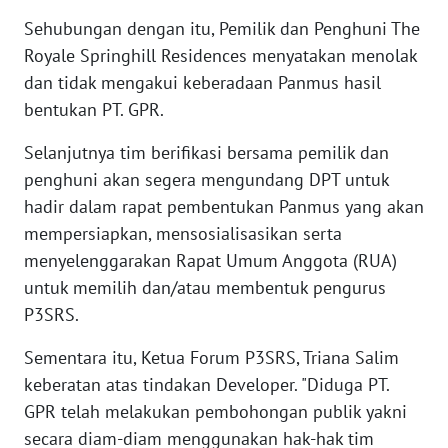
LANGKAT
Sehubungan dengan itu, Pemilik dan Penghuni The
Royale Springhill Residences menyatakan menolak
WN
dan tidak mengakui keberadaan Panmus hasil
TAPANULI
SELATAN
bentukan PT. GPR.
Selanjutnya tim berifikasi bersama pemilik dan
WN
TANJUNG
penghuni akan segera mengundang DPT untuk
LESUNG
hadir dalam rapat pembentukan Panmus yang akan
mempersiapkan, mensosialisasikan serta
WN
menyelenggarakan Rapat Umum Anggota (RUA)
KARO
untuk memilih dan/atau membentuk pengurus
P3SRS.
WN
SIMALUNGUN
Sementara itu, Ketua Forum P3SRS, Triana Salim
keberatan atas tindakan Developer. "Diduga PT.
WN
GPR telah melakukan pembohongan publik yakni
LABUHANBATU
secara diam-diam menggunakan hak-hak tim