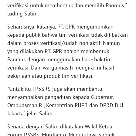
verifikasi untuk membentuk dan memilih Panmus,"
WN
tuding Salim.
TAPANULI
TENGAH
Seharusnya, katanya, PT. GPR mengumumkan
kepada publik bahwa tim verifikasi tidak dilibatkan
WN DELI
dalam proses verifikasi/sudah non aktif. Namun
SERDANG
yang dilakukan PT. GPR adalah membentuk
Panmus dengan menggunakan hak - hak tim
WN
TEBING
verifikasi. Dan, warga masih mengira ini hasil
TINGGI
pekerjaan atau produk tim verifikasi.
WN
"Untuk itu FP3SRS juga akan membantu
PAKPAK
menyampaikan pengaduan kepada Gubernur,
Ombudsman RI, Kementrian PUPR dan DPRD DKI
WN
Jakarta” jelas Salim.
KARAWANG
Senada dengan Salim dikatakan Wakil Ketua
WN
Forum P3SRS, Murdianto. Menurutnya, subjek