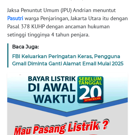
REDAKSI
Jaksa Penuntut Umum (JPU) Andrian menuntut
Pasutri
warga Penjaringan, Jakarta Utara itu dengan
KARIR
Pasal 378 KUHP dengan ancaman hukuman
setinggi tingginya 4 tahun penjara.
DISCLAIMER
Baca Juga:
Wahana
FBI Keluarkan Peringatan Keras, Pengguna
News
Gmail Diminta Ganti Alamat Email Mulai 2025
Regional
WN
SUMUT
WN
JAKARTA
WN
JABAR