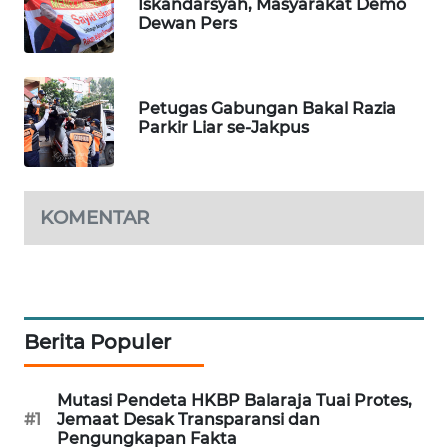
Iskandarsyah, Masyarakat Demo
Dewan Pers
WN
INDRAMAYU
Petugas Gabungan Bakal Razia
WN
Parkir Liar se-Jakpus
KUNINGAN
WN
MAJALENGKA
KOMENTAR
WN
SUBANG
Berita Populer
WN
SUKABUMI
Mutasi Pendeta HKBP Balaraja Tuai Protes,
WN
#1
Jemaat Desak Transparansi dan
PURWAKARTA
Pengungkapan Fakta