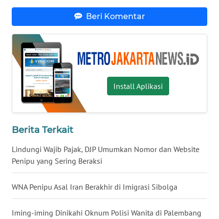
LANGKAT
Beri Komentar
WN
TAPANULI
SELATAN
WN
Install Aplikasi
TANJUNG
LESUNG
WN
Berita Terkait
KARO
Lindungi Wajib Pajak, DJP Umumkan Nomor dan Website
WN
Penipu yang Sering Beraksi
SIMALUNGUN
WNA Penipu Asal Iran Berakhir di Imigrasi Sibolga
WN
LABUHANBATU
Iming-iming Dinikahi Oknum Polisi Wanita di Palembang