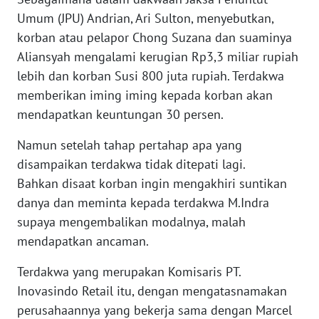
Umum (JPU) Andrian, Ari Sulton, menyebutkan,
WN
korban atau pelapor Chong Suzana dan suaminya
KALTARA
Aliansyah mengalami kerugian Rp3,3 miliar rupiah
lebih dan korban Susi 800 juta rupiah. Terdakwa
WN
memberikan iming iming kepada korban akan
KALSEL
mendapatkan keuntungan 30 persen.
WN
Namun setelah tahap pertahap apa yang
KALTIM
disampaikan terdakwa tidak ditepati lagi.
Bahkan disaat korban ingin mengakhiri suntikan
WN
danya dan meminta kepada terdakwa M.Indra
SULSEL
supaya mengembalikan modalnya, malah
mendapatkan ancaman.
WN
GORONTALO
Terdakwa yang merupakan Komisaris PT.
Inovasindo Retail itu, dengan mengatasnamakan
WN
perusahaannya yang bekerja sama dengan Marcel
SULUT