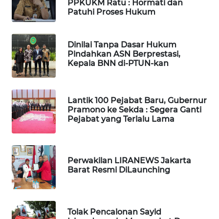
PPKUKM Ratu : Hormati dan
Patuhi Proses Hukum
WN
SUMEDANG
Dinilai Tanpa Dasar Hukum
WN
Pindahkan ASN Berprestasi,
CIANJUR
Kepala BNN di-PTUN-kan
WN
KEPULAUAN
Lantik 100 Pejabat Baru, Gubernur
SERIBU
Pramono ke Sekda : Segera Ganti
Pejabat yang Terlalu Lama
WN
TANGERANG
Perwakilan LIRANEWS Jakarta
WN
Barat Resmi DiLaunching
BINJAI
WN
Tolak Pencalonan Sayid
CIREBON