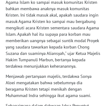
Agama Islam ko sampai masuk komunitas Kristen
bahkan membawa anaknya masuk komunitas
WN
Kristen. Ini tidak masuk akal, apakah saudara ingin
NUSANTARA
masuk Agama Kristen ko sampai mau bergabung
mengikuti acara Kristen sementara saudara Agama
WN
Islam. Apakah hal itu supaya para korban mau
JOGJA
memberikan uangnya sebagai suntik modal Proyek
yang saudara tawarkan kepada korban Chong
WN
JATIM
Suzana dan suaminya Aliansyah," ujar Ketua Majelis
Hakim Tumpanuli Marbun, bertanya kepada
WN
terdakwa menunjukkan keheranannya.
BALI
Menjawab pertanyaan majelis, terdakwa Sonya
Aloei mengatakan bahwa sebelumnya dia
WN
KALBAR
beragama Kristen tetapi menikah dengan
Muhammad Indra sehingga ikut agama suami.
WN
KALTENG
Sebagaimana dalam dakwaan Jaksa Penuntut