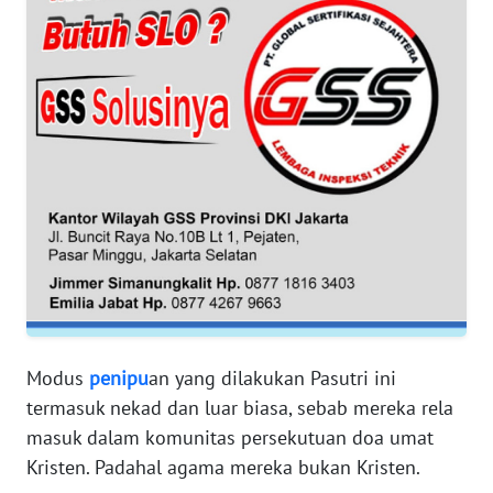
WN
BANTEN
WN
NTT
WN
KEPRI
WN
PAPUA
WN
Modus
penipu
an yang dilakukan Pasutri ini
PAPUA
termasuk nekad dan luar biasa, sebab mereka rela
BARAT
masuk dalam komunitas persekutuan doa umat
Kristen. Padahal agama mereka bukan Kristen.
WN