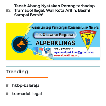
Tanah Abang Nyatakan Perang terhadap
WN
#2
Tramadol Ilegal, Wali Kota Arifin: Basmi
PRIANGAN
Sampai Bersih!
TIMUR
WN
SEMARANG
WN
SOLO
WN
Trending
BOROBUDUR
WN
#
hkbp-balaraja
MADURA
#
tramadol-ilegal
WN