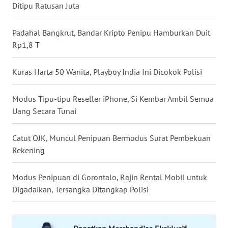
Ditipu Ratusan Juta
WN
TAPANULI
Padahal Bangkrut, Bandar Kripto Penipu Hamburkan Duit
TENGAH
Rp1,8 T
WN DELI
Kuras Harta 50 Wanita, Playboy India Ini Dicokok Polisi
SERDANG
Modus Tipu-tipu Reseller iPhone, Si Kembar Ambil Semua
WN
TEBING
Uang Secara Tunai
TINGGI
Catut OJK, Muncul Penipuan Bermodus Surat Pembekuan
WN
Rekening
PAKPAK
Modus Penipuan di Gorontalo, Rajin Rental Mobil untuk
WN
Digadaikan, Tersangka Ditangkap Polisi
KARAWANG
WN