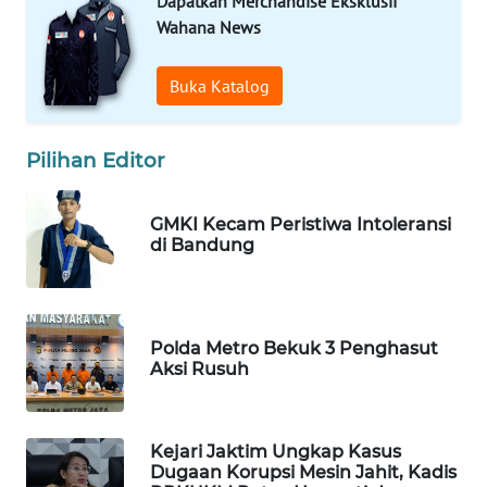
Dapatkan Merchandise Eksklusif
BEKASI
Wahana News
WN
Buka Katalog
BOGOR
WN
Pilihan Editor
DEPOK
GMKI Kecam Peristiwa Intoleransi
WN
di Bandung
TAPANULI
UTARA
WN
Polda Metro Bekuk 3 Penghasut
SAMOSIR
Aksi Rusuh
WN
PADANG
Kejari Jaktim Ungkap Kasus
LAWAS
Dugaan Korupsi Mesin Jahit, Kadis