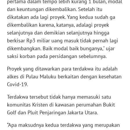
pertama dalam tempo lebih kurang 1 bulan, modal
SULBAR
dan keuntungan dikembalikan. Setelah itu
WN
dikatakan ada lagi proyek. Yang kedua sudah ga
BABEL
dikembalikan karena, katanya, adalagi proyek
selanjutnya dan demikian selanjutnya hingga
WN
berkisar Rp3 miliar uang masuk tidak pernah lagi
SUMBAR
dikembangkan. Baik modal baik bunganya," ujar
saksi korban pada persidangan sebelumnya.
WN
SUMSEL
Proyek yang ditawarkan para terdakwa itu adalah
alkes di Pulau Maluku berkaitan dengan kesehatan
WN
Covid-19.
BENGKULU
Terdakwa tersebut tidak hanya memasuki satu
WN
komunitas Kristen di kawasan perumahan Bukit
LAMPUNG
Golf dan Pluit Penjaringan Jakarta Utara.
WN
“Apa maksudnya kedua terdakwa yang merupakan
JATENG