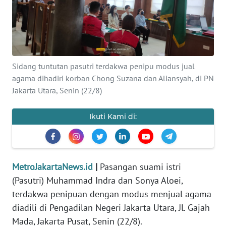
Informasi
INDEKS
BERITA
Sidang tuntutan pasutri terdakwa penipu modus jual
KONTAK
agama dihadiri korban Chong Suzana dan Aliansyah, di PN
KAMI
Jakarta Utara, Senin (22/8)
INFO
Ikuti Kami di:
IKLAN
TENTANG
KAMI
MetroJakartaNews.id
|
Pasangan suami istri
(Pasutri) Muhammad Indra dan Sonya Aloei,
PEDOMAN
terdakwa penipuan dengan modus menjual agama
MEDIA
diadili di Pengadilan Negeri Jakarta Utara, Jl. Gajah
SIBER
Mada, Jakarta Pusat, Senin (22/8).