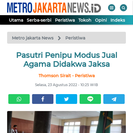
Utama
Serba-serbi
Peristiwa
Tokoh
Opini
Indeks
WAHANA
Tutup
TV
Metro jakarta News
Peristiwa
UTAMA
Pasutri Penipu Modus Jual
Agama Didakwa Jaksa
SERBA-
Thomson Sirait - Peristiwa
SERBI
Selasa, 23 Agustus 2022 - 10:25 WIB
PERISTIWA
TOKOH
OPINI