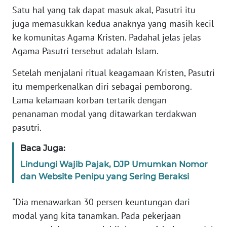
RIAU
Satu hal yang tak dapat masuk akal, Pasutri itu
juga memasukkan kedua anaknya yang masih kecil
WN
ke komunitas Agama Kristen. Padahal jelas jelas
SERAMBI
Agama Pasutri tersebut adalah Islam.
WN
Setelah menjalani ritual keagamaan Kristen, Pasutri
JAMBI
itu memperkenalkan diri sebagai pemborong.
Lama kelamaan korban tertarik dengan
WN
penanaman modal yang ditawarkan terdakwan
SULTRA
pasutri.
WN
Baca Juga:
NTB
Lindungi Wajib Pajak, DJP Umumkan Nomor
dan Website Penipu yang Sering Beraksi
WN
SULTENG
"Dia menawarkan 30 persen keuntungan dari
modal yang kita tanamkan. Pada pekerjaan
WN