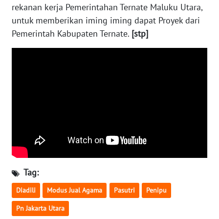
rekanan kerja Pemerintahan Ternate Maluku Utara,
untuk memberikan iming iming dapat Proyek dari
WN
MALUKU
Pemerintah Kabupaten Ternate.
[stp]
WN
MALUT
WN
DAIRI
WN
DANAU
TOBA
Tag:
WN
NIAS
Diadili
Modus Jual Agama
Pasutri
Penipu
Pn Jakarta Utara
WN