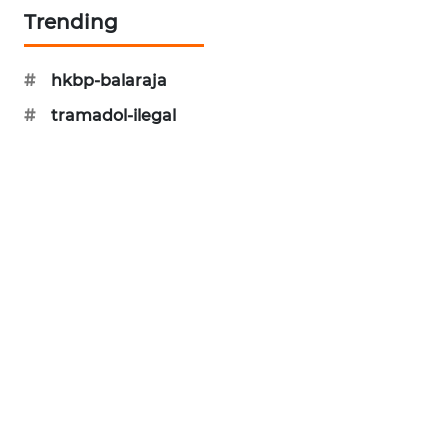
Trending
WAHANA
SPORT
#
hkbp-balaraja
#
tramadol-ilegal
WAHANA
UMKM
WAHANA
SELEB
WAHANA
PERSONA
WAHANA
OTOMOTIF
WAHANA
HEALTH