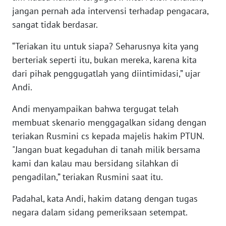
jangan pernah ada intervensi terhadap pengacara,
WN
sangat tidak berdasar.
TAPANULI
TENGAH
“Teriakan itu untuk siapa? Seharusnya kita yang
berteriak seperti itu, bukan mereka, karena kita
WN DELI
SERDANG
dari pihak penggugatlah yang diintimidasi,” ujar
Andi.
WN
Andi menyampaikan bahwa tergugat telah
TEBING
TINGGI
membuat skenario menggagalkan sidang dengan
teriakan Rusmini cs kepada majelis hakim PTUN.
WN
"Jangan buat kegaduhan di tanah milik bersama
PAKPAK
kami dan kalau mau bersidang silahkan di
pengadilan,” teriakan Rusmini saat itu.
WN
KARAWANG
Padahal, kata Andi, hakim datang dengan tugas
negara dalam sidang pemeriksaan setempat.
WN