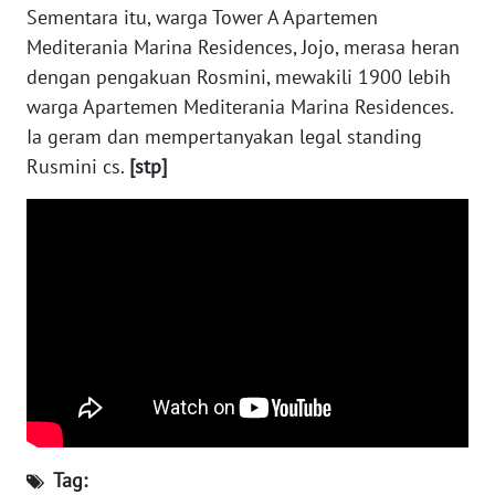
BEKASI
Sementara itu, warga Tower A Apartemen
Mediterania Marina Residences, Jojo, merasa heran
WN
dengan pengakuan Rosmini, mewakili 1900 lebih
BOGOR
warga Apartemen Mediterania Marina Residences.
Ia geram dan mempertanyakan legal standing
WN
Rusmini cs.
[stp]
DEPOK
WN
TAPANULI
UTARA
WN
SAMOSIR
WN
PADANG
LAWAS
Tag: