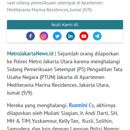
saat sidang pemeriksaan setempat di Apartemen
REDAKSI
Mediterania Marina Residences,Jumat (9/9)
KARIR
Ikuti Kami di:
DISCLAIMER
Wahana
MetroJakartaNews.id
| Sejumlah orang dilaporkan
News
ke Polres Metro Jakarta Utara karena menghalangi
Regional
Sidang Pemeriksaan Setempat (PS) Pengadilan Tata
Usaha Negara (PTUN) Jakarta di Apartemen
WN
Mediterania Marina Residences, Jakarta Utara,
SUMUT
Jumat (9/9).
WN
Mereka yang menghalangi,
Rusmini
Cs, akhirnya
JAKARTA
dilaporkan oleh Muliati Siagian, Ir. Andi Darti, SH,
MH & TIM, Yuskamnur, Kelly Tan, Rusli, Solihin,
WN
JABAR
Samudera, dan Jojo dengan Laporan Polisi Nomor: