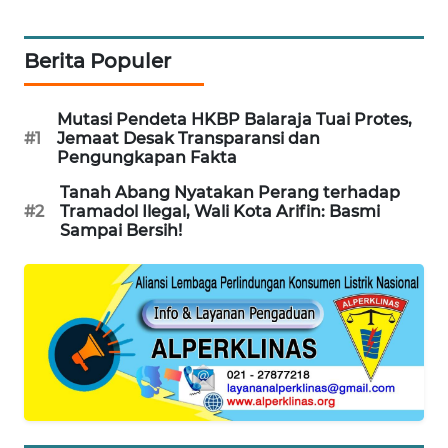
KONSUMEN
WAHANA
Berita Populer
LISTRIK
Mutasi Pendeta HKBP Balaraja Tuai Protes,
WAHANA
#1
Jemaat Desak Transparansi dan
TRAVEL
Pengungkapan Fakta
Tanah Abang Nyatakan Perang terhadap
WAHANA
#2
Tramadol Ilegal, Wali Kota Arifin: Basmi
TV
Sampai Bersih!
WAHANANEWS
ID
WAHANANEWS
CO ID
WAHANANEWS
NET