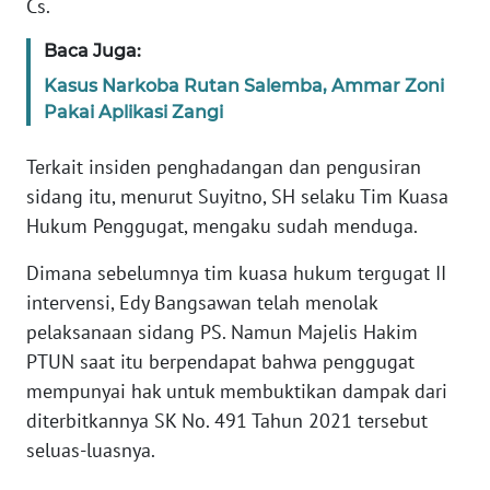
Cs.
Baca Juga:
WN
NUSANTARA
Kasus Narkoba Rutan Salemba, Ammar Zoni
Pakai Aplikasi Zangi
WN
JOGJA
Terkait insiden penghadangan dan pengusiran
sidang itu, menurut Suyitno, SH selaku Tim Kuasa
WN
Hukum Penggugat, mengaku sudah menduga.
JATIM
Dimana sebelumnya tim kuasa hukum tergugat II
intervensi, Edy Bangsawan telah menolak
WN
BALI
pelaksanaan sidang PS. Namun Majelis Hakim
PTUN saat itu berpendapat bahwa penggugat
WN
mempunyai hak untuk membuktikan dampak dari
KALBAR
diterbitkannya SK No. 491 Tahun 2021 tersebut
seluas-luasnya.
WN
KALTENG