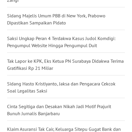
WN
Sidang Majelis Umum PBB di New York, Prabowo
INDRAMAYU
Dipastikan Sampaikan Pidato
WN
Saksi Ungkap Peran 4 Terdakwa Kasus Judol Komdigi:
KUNINGAN
Pengumpul Website Hingga Pengumpul Duit
WN
Tak Lapor ke KPK, Eks Ketua PN Surabaya Didakwa Terima
MAJALENGKA
Gratifikasi Rp 21 Miliar
WN
Sidang Hasto Kristiyanto, Jaksa dan Pengacara Cekcok
SUBANG
Soal Legalitas Saksi
WN
Cinta Segitiga dan Desakan Nikah Jadi Motif Prajurit
SUKABUMI
Bunuh Jurnalis Banjarbaru
WN
PURWAKARTA
Klaim Asuransi Tak Cair, Keluarga Sitepu Gugat Bank dan