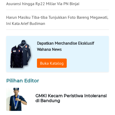
Asuransi hingga Rp22 Miliar Via PN Binjai
WN
PRIANGAN
Harun Masiku Tiba-tiba Tunjukkan Foto Bareng Megawati,
TIMUR
Ini Kata Arief Budiman
WN
SEMARANG
Dapatkan Merchandise Eksklusif
Wahana News
WN
SOLO
Buka Katalog
WN
BOROBUDUR
Pilihan Editor
WN
GMKI Kecam Peristiwa Intoleransi
MADURA
di Bandung
WN