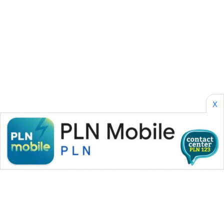
NEWS
SIBARAGAS
NEWS
METRO
SIANTAR
NEWS
X
METRO
MEDAN
NEWS
METRO
JAKARTA
NEWS
KRT
NEWS