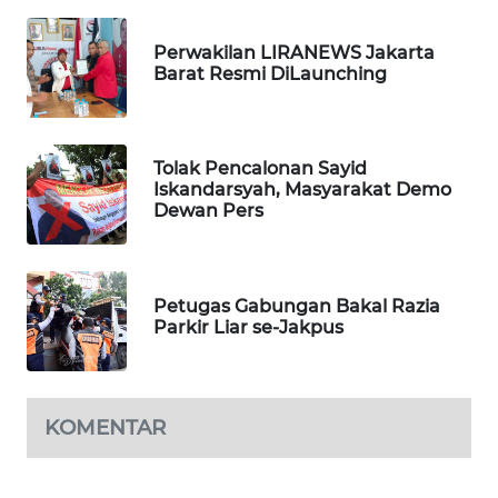
BORNEO
Perwakilan LIRANEWS Jakarta
Wahana
Barat Resmi DiLaunching
Media
Group
WAHANA
Tolak Pencalonan Sayid
NEWS
Iskandarsyah, Masyarakat Demo
Dewan Pers
WAHANA
TANI
Petugas Gabungan Bakal Razia
WAHANA
Parkir Liar se-Jakpus
ADVOKAT
WAHANA
INFRASTRUKTUR
KOMENTAR
WAHANA