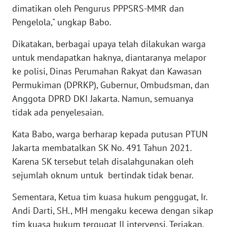
LANGKAT
dimatikan oleh Pengurus PPPSRS-MMR dan
Pengelola," ungkap Babo.
WN
TAPANULI
Dikatakan, berbagai upaya telah dilakukan warga
SELATAN
untuk mendapatkan haknya, diantaranya melapor
ke polisi, Dinas Perumahan Rakyat dan Kawasan
WN
Permukiman (DPRKP), Gubernur, Ombudsman, dan
TANJUNG
Anggota DPRD DKI Jakarta. Namun, semuanya
LESUNG
tidak ada penyelesaian.
WN
Kata Babo, warga berharap kepada putusan PTUN
KARO
Jakarta membatalkan SK No. 491 Tahun 2021.
Karena SK tersebut telah disalahgunakan oleh
WN
sejumlah oknum untuk bertindak tidak benar.
SIMALUNGUN
Sementara, Ketua tim kuasa hukum penggugat, Ir.
WN
Andi Darti, SH., MH mengaku kecewa dengan sikap
LABUHANBATU
tim kuasa hukum tergugat II intervensi. Teriakan,