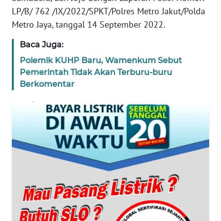
LP/B/ 762 /IX/2022/SPKT/Polres Metro Jakut/Polda
WN
Metro Jaya, tanggal 14 September 2022.
BANTEN
Baca Juga:
WN
Polemik KUHP Baru, Wamenkum Sebut
NTT
Pemerintah Tidak Akan Terburu-buru
Berkomentar
WN
KEPRI
WN
PAPUA
WN
PAPUA
BARAT
WN