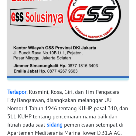
RIAU
WN
SERAMBI
WN
JAMBI
WN
SULTRA
WN
Terlapor
, Rusmini, Rosa, Giri, dan Tim Pengacara
NTB
Edy Bangsawan, disangkakan melanggar UU
Nomor 1 Tahun 1946 tentang KUHP, pasal 310, dan
WN
SULTENG
311 KUHP tentang pencemaran nama baik dan
fitnah pada saat
sidang
pemeriksaan setempat di
WN
Apartemen Mediterania Marina Tower D.31.A-AG,