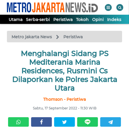
Utama
Serba-serbi
Peristiwa
Tokoh
Opini
Indeks
WAHANA
Tutup
TV
Metro jakarta News
Peristiwa
UTAMA
Menghalangi Sidang PS
Mediterania Marina
SERBA-
Residences, Rusmini Cs
SERBI
Dilaporkan ke Polres Jakarta
Utara
PERISTIWA
Thomson - Peristiwa
TOKOH
Sabtu, 17 September 2022 - 11:30 WIB
OPINI