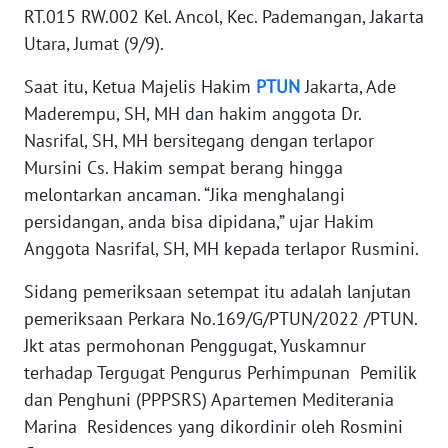
SULBAR
RT.015 RW.002 Kel. Ancol, Kec. Pademangan, Jakarta
Utara, Jumat (9/9).
WN
BABEL
Saat itu, Ketua Majelis Hakim
PTUN
Jakarta, Ade
Maderempu, SH, MH dan hakim anggota Dr.
WN
Nasrifal, SH, MH bersitegang dengan terlapor
SUMBAR
Mursini Cs. Hakim sempat berang hingga
melontarkan ancaman. “Jika menghalangi
WN
persidangan, anda bisa dipidana,” ujar Hakim
SUMSEL
Anggota Nasrifal, SH, MH kepada terlapor Rusmini.
WN
Sidang pemeriksaan setempat itu adalah lanjutan
BENGKULU
pemeriksaan Perkara No.169/G/PTUN/2022 /PTUN.
Jkt atas permohonan Penggugat, Yuskamnur
WN
terhadap Tergugat Pengurus Perhimpunan Pemilik
LAMPUNG
dan Penghuni (PPPSRS) Apartemen Mediterania
Marina Residences yang dikordinir oleh Rosmini
WN
JATENG