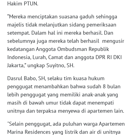
Hakim PTUN.
WN
“Mereka menciptakan suasana gaduh sehingga
MALUKU
majelis tidak melanjutkan sidang pemeriksaan
setempat. Dalam hal ini mereka berhasil. Dan
WN
sebelumnya juga mereka telah berhasil mengusir
MALUT
kedatangan Anggota Ombudsman Republik
Indonesia, Lurah, Camat dan anggota DPR RI DKI
WN
DAIRI
Jakarta,” ungkap Suyitno, SH.
Dasrul Babo, SH, selaku tim kuasa hukum
WN
penggugat menambahkan bahwa sudah 8 bulan
DANAU
TOBA
lebih penggugat yang memiliki anak-anak yang
masih di bawah umur tidak dapat menempati
WN
unitnya dan terpaksa menyewa di apartemen lain.
NIAS
"Selain penggugat, ada puluhan warga Apartemen
Marina Residences yang listrik dan air di unitnya
WN