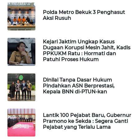
SURABAYA
Polda Metro Bekuk 3 Penghasut
WN
Aksi Rusuh
NATUNA
WN
Kejari Jaktim Ungkap Kasus
BINTAN
Dugaan Korupsi Mesin Jahit, Kadis
PPKUKM Ratu : Hormati dan
Patuhi Proses Hukum
WN
MANDALIKA
Dinilai Tanpa Dasar Hukum
Pindahkan ASN Berprestasi,
WN
Kepala BNN di-PTUN-kan
LIKUPANG
WN
Lantik 100 Pejabat Baru, Gubernur
LABUANBAJO
Pramono ke Sekda : Segera Ganti
Pejabat yang Terlalu Lama
WN