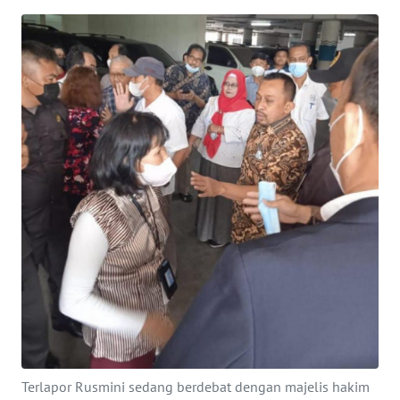
Informasi
INDEKS
BERITA
KONTAK
KAMI
INFO
IKLAN
TENTANG
KAMI
PEDOMAN
MEDIA
SIBER
Terlapor Rusmini sedang berdebat dengan majelis hakim