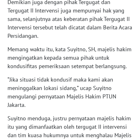
Demikian juga dengan pihak Tergugat dan
Tergugat II Intervensi juga mempunyai hak yang
WN
sama, selanjutnya atas keberatan pihak Tergugat II
KALTARA
Intervensi tersebut telah dicatat dalam Berita Acara
Persidangan.
WN
KALSEL
Memang waktu itu, kata Suyitno, SH, majelis hakim
mengingatkan kepada semua pihak untuk
WN
kondusifitas pemeriksaan setempat berlangsung.
KALTIM
“Jika situasi tidak kondusif maka kami akan
WN
meninggalkan lokasi sidang,” ucap Suyitno
SULSEL
mengulangi pernyataan Majelis Hakim PTUN
Jakarta.
WN
GORONTALO
Suyitno menduga, justru pernyataan majelis hakim
itu yang dimanfaatkan oleh tergugat II intervensi
WN
dan tim kuasa hukumnya untuk menghalau Majelis
SULUT