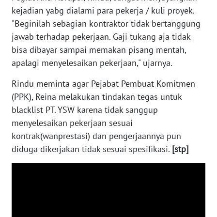
kejadian yabg dialami para pekerja / kuli proyek.
"Beginilah sebagian kontraktor tidak bertanggung
WN
NUSANTARA
jawab terhadap pekerjaan. Gaji tukang aja tidak
bisa dibayar sampai memakan pisang mentah,
WN
apalagi menyelesaikan pekerjaan," ujarnya.
JOGJA
Rindu meminta agar Pejabat Pembuat Komitmen
(PPK), Reina melakukan tindakan tegas untuk
WN
JATIM
blacklist PT. YSW karena tidak sanggup
menyelesaikan pekerjaan sesuai
WN
kontrak(wanprestasi) dan pengerjaannya pun
BALI
diduga dikerjakan tidak sesuai spesifikasi.
[stp]
WN
KALBAR
WN
KALTENG