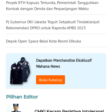
LANGKAT
Proyek RTH Kapuas Tertunda, Pemerintah Tangguhkan
Kontrak dengan Denda dan Perpanjangan Waktu
WN
TAPANULI
Pj Gubernur DKI Jakarta Teguh Setyabudi Tindaklanjuti
SELATAN
Rekomendasi DPRD untuk Raperda APBD 2025
WN
Depok Open Space Balai Kota Resmi Dibuka
TANJUNG
LESUNG
Dapatkan Merchandise Eksklusif
WN
Wahana News
KARO
Buka Katalog
WN
SIMALUNGUN
Pilihan Editor
WN
LABUHANBATU
GMKI Kecam Peristiwa Intoleransi