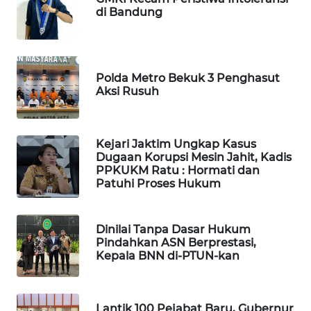
di Bandung
WN
TAPANULI
TENGAH
Polda Metro Bekuk 3 Penghasut
WN DELI
Aksi Rusuh
SERDANG
WN
Kejari Jaktim Ungkap Kasus
TEBING
Dugaan Korupsi Mesin Jahit, Kadis
TINGGI
PPKUKM Ratu : Hormati dan
Patuhi Proses Hukum
WN
PAKPAK
Dinilai Tanpa Dasar Hukum
Pindahkan ASN Berprestasi,
WN
Kepala BNN di-PTUN-kan
KARAWANG
WN
Lantik 100 Pejabat Baru, Gubernur