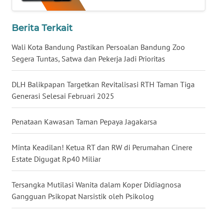
WN
Berita Terkait
MALUKU
Wali Kota Bandung Pastikan Persoalan Bandung Zoo
WN
Segera Tuntas, Satwa dan Pekerja Jadi Prioritas
MALUT
DLH Balikpapan Targetkan Revitalisasi RTH Taman Tiga
WN
Generasi Selesai Februari 2025
DAIRI
Penataan Kawasan Taman Pepaya Jagakarsa
WN
DANAU
Minta Keadilan! Ketua RT dan RW di Perumahan Cinere
TOBA
Estate Digugat Rp40 Miliar
WN
Tersangka Mutilasi Wanita dalam Koper Didiagnosa
NIAS
Gangguan Psikopat Narsistik oleh Psikolog
WN