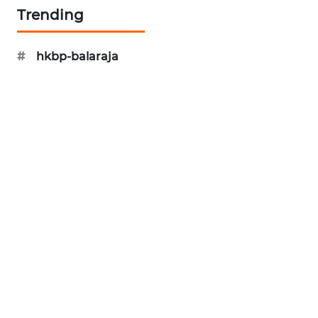
Trending
WN
INDRAMAYU
#
hkbp-balaraja
WN
KUNINGAN
WN
MAJALENGKA
WN
SUBANG
WN
SUKABUMI
WN
PURWAKARTA