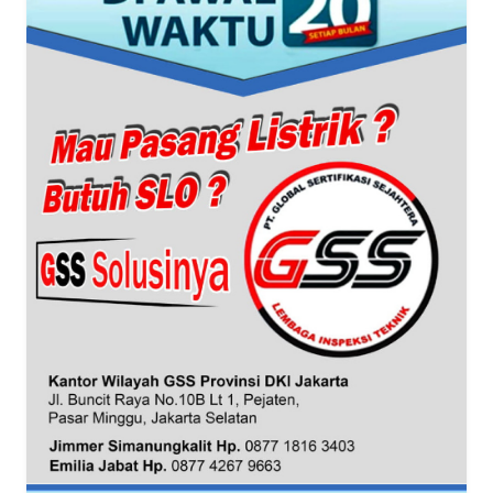
WN
BANTEN
WN
NTT
WN
KEPRI
WN
PAPUA
WN
PAPUA
BARAT
WN