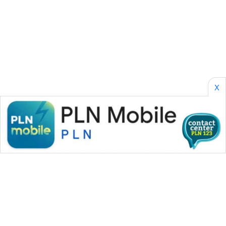
KONSUMEN
WAHANA
LISTRIK
WAHANA
TRAVEL
X
WAHANA
TV
WAHANANEWS
ID
WAHANANEWS
CO ID
WAHANANEWS
NET