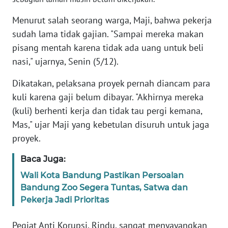
SULBAR
Menurut salah seorang warga, Maji, bahwa pekerja
WN
sudah lama tidak gajian. "Sampai mereka makan
BABEL
pisang mentah karena tidak ada uang untuk beli
nasi," ujarnya, Senin (5/12).
WN
SUMBAR
Dikatakan, pelaksana proyek pernah diancam para
kuli karena gaji belum dibayar. "Akhirnya mereka
WN
(kuli) berhenti kerja dan tidak tau pergi kemana,
SUMSEL
Mas," ujar Maji yang kebetulan disuruh untuk jaga
proyek.
WN
BENGKULU
Baca Juga:
Wali Kota Bandung Pastikan Persoalan
WN
Bandung Zoo Segera Tuntas, Satwa dan
LAMPUNG
Pekerja Jadi Prioritas
WN
Pegiat Anti Korupsi, Rindu, sangat menyayangkan
JATENG