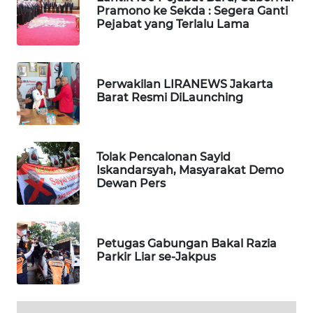
BEKASI
Pramono ke Sekda : Segera Ganti
Pejabat yang Terlalu Lama
WN
BOGOR
Perwakilan LIRANEWS Jakarta
WN
Barat Resmi DiLaunching
DEPOK
WN
Tolak Pencalonan Sayid
TAPANULI
Iskandarsyah, Masyarakat Demo
UTARA
Dewan Pers
WN
SAMOSIR
Petugas Gabungan Bakal Razia
Parkir Liar se-Jakpus
WN
PADANG
LAWAS