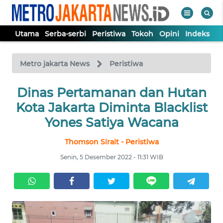
Utama
Serba-serbi
Peristiwa
Tokoh
Opini
Indeks
WAHANA
Tutup
TV
Metro jakarta News
Peristiwa
UTAMA
Dinas Pertamanan dan Hutan
Kota Jakarta Diminta Blacklist
SERBA-
Yones Satiya Wacana
SERBI
Thomson Sirait - Peristiwa
PERISTIWA
Senin, 5 Desember 2022 - 11:31 WIB
TOKOH
OPINI