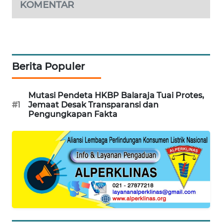
KOMENTAR
WN
SUMEDANG
WN
CIANJUR
Berita Populer
WN
Mutasi Pendeta HKBP Balaraja Tuai Protes,
KEPULAUAN
#1
Jemaat Desak Transparansi dan
SERIBU
Pengungkapan Fakta
WN
TANGERANG
WN
BINJAI
WN
CIREBON