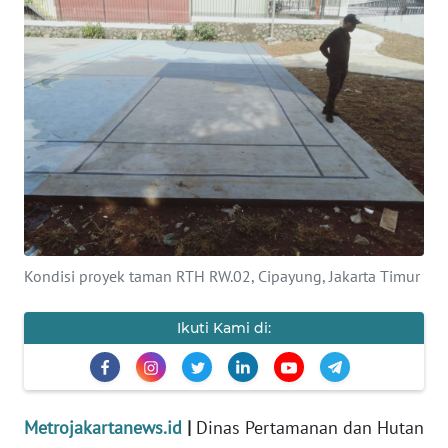
Informasi
INDEKS
BERITA
KONTAK
KAMI
INFO
IKLAN
Kondisi proyek taman RTH RW.02, Cipayung, Jakarta Timur
TENTANG
KAMI
Ikuti Kami di:
PEDOMAN
MEDIA
SIBER
Metrojakartanews.id
|
Dinas Pertamanan dan Hutan