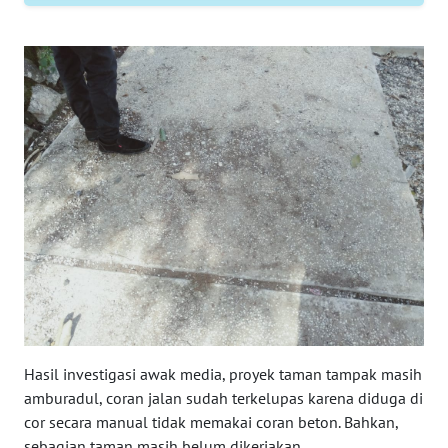
RIAU
WN
SERAMBI
WN
JAMBI
WN
SULTRA
WN
NTB
WN
Hasil investigasi awak media, proyek taman tampak masih
SULTENG
amburadul, coran jalan sudah terkelupas karena diduga di
cor secara manual tidak memakai coran beton. Bahkan,
WN
sebagian taman masih belum dikerjakan.