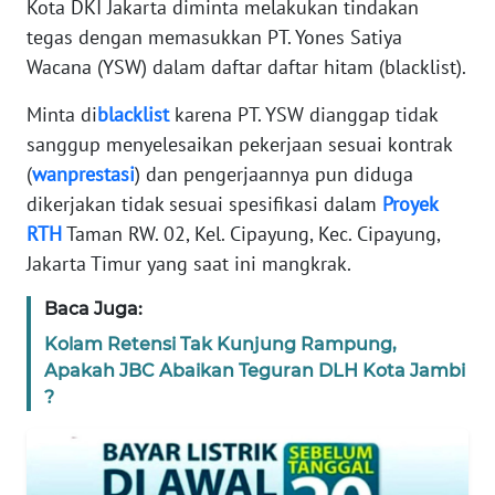
Kota DKI Jakarta diminta melakukan tindakan
REDAKSI
tegas dengan memasukkan PT. Yones Satiya
Wacana (YSW) dalam daftar daftar hitam (blacklist).
KARIR
Minta di
blacklist
karena PT. YSW dianggap tidak
DISCLAIMER
sanggup menyelesaikan pekerjaan sesuai kontrak
(
wanprestasi
) dan pengerjaannya pun diduga
Wahana
dikerjakan tidak sesuai spesifikasi dalam
Proyek
News
RTH
Taman RW. 02, Kel. Cipayung, Kec. Cipayung,
Regional
Jakarta Timur yang saat ini mangkrak.
WN
Baca Juga:
SUMUT
Kolam Retensi Tak Kunjung Rampung,
Apakah JBC Abaikan Teguran DLH Kota Jambi
WN
?
JAKARTA
WN
JABAR