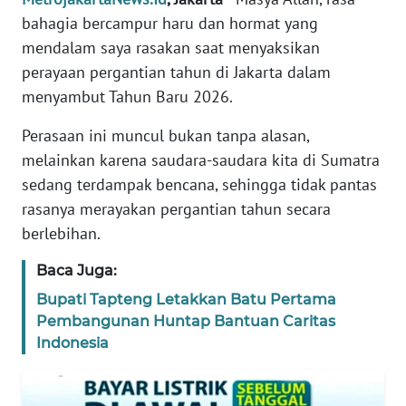
REDAKSI
bahagia bercampur haru dan hormat yang
mendalam saya rasakan saat menyaksikan
KARIR
perayaan pergantian tahun di Jakarta dalam
menyambut Tahun Baru 2026.
DISCLAIMER
Perasaan ini muncul bukan tanpa alasan,
melainkan karena saudara-saudara kita di Sumatra
Wahana
News
sedang terdampak bencana, sehingga tidak pantas
Regional
rasanya merayakan pergantian tahun secara
berlebihan.
WN
SUMUT
Baca Juga:
Bupati Tapteng Letakkan Batu Pertama
WN
Pembangunan Huntap Bantuan Caritas
JAKARTA
Indonesia
WN
JABAR