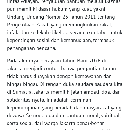
lintas wilayah. Penyaluran bantuan melalui Baznas
BEKASI
pun memiliki dasar hukum yang kuat, yakni
Undang-Undang Nomor 23 Tahun 2011 tentang
WN
Pengelolaan Zakat, yang memungkinkan zakat,
BOGOR
infak, dan sedekah dikelola secara akuntabel untuk
kepentingan sosial dan kemanusiaan, termasuk
WN
DEPOK
penanganan bencana.
Pada akhirnya, perayaan Tahun Baru 2026 di
WN
TAPANULI
Jakarta menjadi contoh bahwa pergantian tahun
UTARA
tidak harus dirayakan dengan kemewahan dan
hingar bingar. Di tengah duka saudara-saudara kita
WN
di Sumatra, Jakarta memilih jalan empati, doa, dan
SAMOSIR
solidaritas nyata. Ini adalah cerminan
kepemimpinan yang beradab dan masyarakat yang
WN
dewasa. Semoga doa dan bantuan moral, spiritual,
PADANG
serta sosial dari warga Jakarta benar-benar
LAWAS