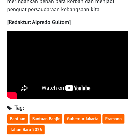
meringankan beban para korban dan menjadi
WN
penguat persaudaraan kebangsaan kita.
SUMEDANG
[Redaktur: Alpredo Gultom]
WN
CIANJUR
WN
KEPULAUAN
SERIBU
WN
TANGERANG
WN
Tag:
BINJAI
Bantuan
Bantuan Banjir
Gubernur Jakarta
Pramono
WN
Tahun Baru 2026
CIREBON