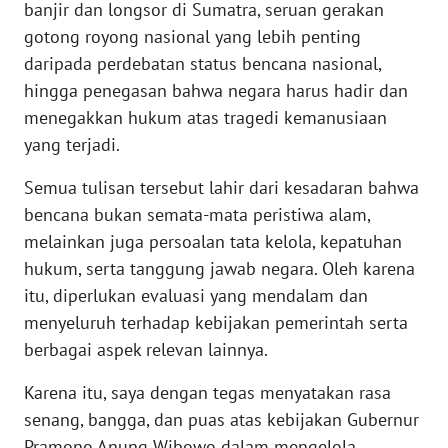
banjir dan longsor di Sumatra, seruan gerakan
gotong royong nasional yang lebih penting
WN
daripada perdebatan status bencana nasional,
KALTARA
hingga penegasan bahwa negara harus hadir dan
menegakkan hukum atas tragedi kemanusiaan
WN
yang terjadi.
KALSEL
Semua tulisan tersebut lahir dari kesadaran bahwa
WN
bencana bukan semata-mata peristiwa alam,
KALTIM
melainkan juga persoalan tata kelola, kepatuhan
hukum, serta tanggung jawab negara. Oleh karena
WN
SULSEL
itu, diperlukan evaluasi yang mendalam dan
menyeluruh terhadap kebijakan pemerintah serta
WN
berbagai aspek relevan lainnya.
GORONTALO
Karena itu, saya dengan tegas menyatakan rasa
senang, bangga, dan puas atas kebijakan Gubernur
WN
SULUT
Pramono Anung Wibowo dalam mengelola