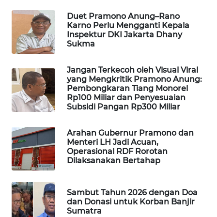
BORNEO
Duet Pramono Anung–Rano
Wahana
Karno Perlu Mengganti Kepala
Media
Inspektur DKI Jakarta Dhany
Group
Sukma
WAHANA
Jangan Terkecoh oleh Visual Viral
NEWS
yang Mengkritik Pramono Anung:
Pembongkaran Tiang Monorel
Rp100 Miliar dan Penyesuaian
WAHANA
Subsidi Pangan Rp300 Miliar
TANI
Arahan Gubernur Pramono dan
WAHANA
Menteri LH Jadi Acuan,
ADVOKAT
Operasional RDF Rorotan
Dilaksanakan Bertahap
WAHANA
INFRASTRUKTUR
Sambut Tahun 2026 dengan Doa
dan Donasi untuk Korban Banjir
WAHANA
Sumatra