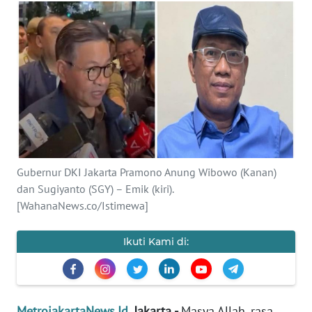
Informasi
INDEKS
BERITA
KONTAK
KAMI
INFO
Gubernur DKI Jakarta Pramono Anung Wibowo (Kanan)
IKLAN
dan Sugiyanto (SGY) – Emik (kiri).
[WahanaNews.co/Istimewa]
TENTANG
KAMI
Ikuti Kami di:
PEDOMAN
MEDIA
SIBER
MetrojakartaNews.Id
, Jakarta -
Masya Allah, rasa