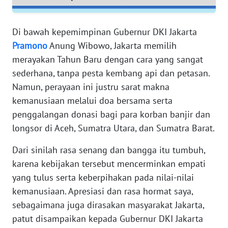
RIAU
Di bawah kepemimpinan Gubernur DKI Jakarta
WN
SERAMBI
Pramono
Anung Wibowo, Jakarta memilih
merayakan Tahun Baru dengan cara yang sangat
WN
sederhana, tanpa pesta kembang api dan petasan.
JAMBI
Namun, perayaan ini justru sarat makna
kemanusiaan melalui doa bersama serta
WN
penggalangan donasi bagi para korban banjir dan
SULTRA
longsor di Aceh, Sumatra Utara, dan Sumatra Barat.
WN
Dari sinilah rasa senang dan bangga itu tumbuh,
NTB
karena kebijakan tersebut mencerminkan empati
yang tulus serta keberpihakan pada nilai-nilai
WN
kemanusiaan. Apresiasi dan rasa hormat saya,
SULTENG
sebagaimana juga dirasakan masyarakat Jakarta,
patut disampaikan kepada Gubernur DKI Jakarta
WN