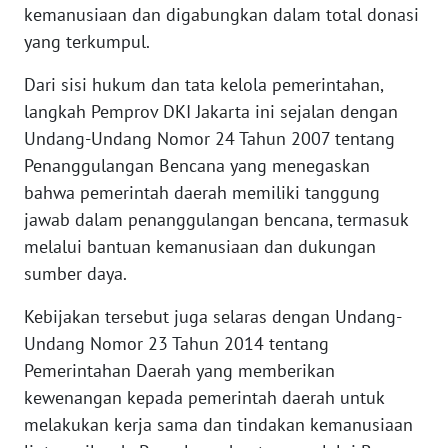
kemanusiaan dan digabungkan dalam total donasi
WN
yang terkumpul.
TAPANULI
TENGAH
Dari sisi hukum dan tata kelola pemerintahan,
langkah Pemprov DKI Jakarta ini sejalan dengan
WN DELI
Undang-Undang Nomor 24 Tahun 2007 tentang
SERDANG
Penanggulangan Bencana yang menegaskan
bahwa pemerintah daerah memiliki tanggung
WN
TEBING
jawab dalam penanggulangan bencana, termasuk
TINGGI
melalui bantuan kemanusiaan dan dukungan
sumber daya.
WN
PAKPAK
Kebijakan tersebut juga selaras dengan Undang-
Undang Nomor 23 Tahun 2014 tentang
WN
Pemerintahan Daerah yang memberikan
KARAWANG
kewenangan kepada pemerintah daerah untuk
melakukan kerja sama dan tindakan kemanusiaan
WN