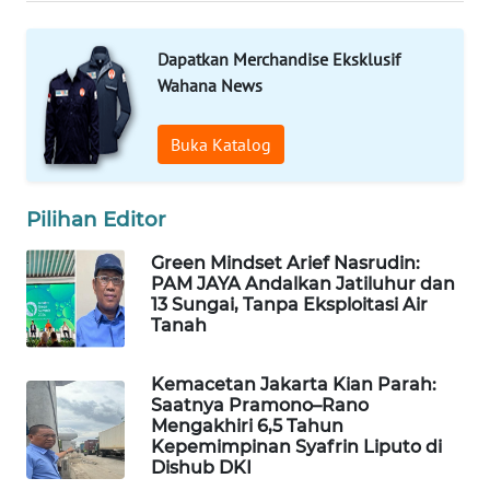
SURABAYA
Dapatkan Merchandise Eksklusif
WN
Wahana News
NATUNA
Buka Katalog
WN
BINTAN
Pilihan Editor
WN
MANDALIKA
Green Mindset Arief Nasrudin:
PAM JAYA Andalkan Jatiluhur dan
13 Sungai, Tanpa Eksploitasi Air
WN
Tanah
LIKUPANG
Kemacetan Jakarta Kian Parah:
WN
Saatnya Pramono–Rano
LABUANBAJO
Mengakhiri 6,5 Tahun
Kepemimpinan Syafrin Liputo di
Dishub DKI
WN