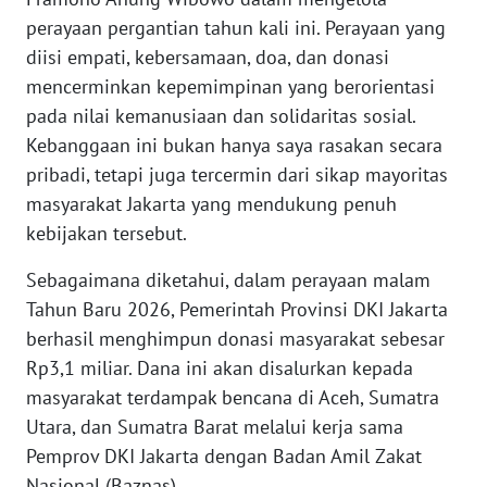
perayaan pergantian tahun kali ini. Perayaan yang
WN
diisi empati, kebersamaan, doa, dan donasi
MALUKU
mencerminkan kepemimpinan yang berorientasi
pada nilai kemanusiaan dan solidaritas sosial.
WN
Kebanggaan ini bukan hanya saya rasakan secara
MALUT
pribadi, tetapi juga tercermin dari sikap mayoritas
masyarakat Jakarta yang mendukung penuh
WN
kebijakan tersebut.
DAIRI
Sebagaimana diketahui, dalam perayaan malam
WN
Tahun Baru 2026, Pemerintah Provinsi DKI Jakarta
DANAU
TOBA
berhasil menghimpun donasi masyarakat sebesar
Rp3,1 miliar. Dana ini akan disalurkan kepada
WN
masyarakat terdampak bencana di Aceh, Sumatra
NIAS
Utara, dan Sumatra Barat melalui kerja sama
Pemprov DKI Jakarta dengan Badan Amil Zakat
WN
Nasional (Baznas).