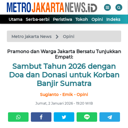
Utama
Serba-serbi
Peristiwa
Tokoh
Opini
Indeks
WAHANA
Tutup
TV
Metro jakarta News
Opini
UTAMA
Pramono dan Warga Jakarta Bersatu Tunjukkan
Empati:
Sambut Tahun 2026 dengan
SERBA-
Doa dan Donasi untuk Korban
SERBI
Banjir Sumatra
PERISTIWA
Sugianto - Emik - Opini
Jumat, 2 Januari 2026 - 19:20 WIB
TOKOH
OPINI