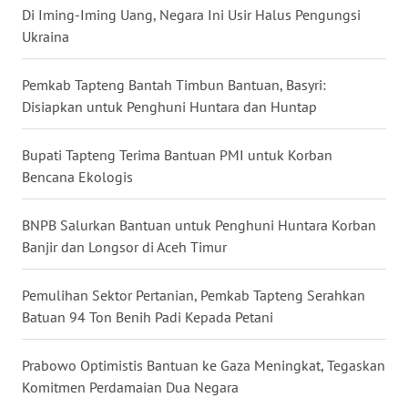
Di Iming-Iming Uang, Negara Ini Usir Halus Pengungsi
Ukraina
WN
PRIANGAN
TIMUR
Pemkab Tapteng Bantah Timbun Bantuan, Basyri:
Disiapkan untuk Penghuni Huntara dan Huntap
WN
SEMARANG
Bupati Tapteng Terima Bantuan PMI untuk Korban
Bencana Ekologis
WN
SOLO
BNPB Salurkan Bantuan untuk Penghuni Huntara Korban
Banjir dan Longsor di Aceh Timur
WN
BOROBUDUR
Pemulihan Sektor Pertanian, Pemkab Tapteng Serahkan
Batuan 94 Ton Benih Padi Kepada Petani
WN
MADURA
Prabowo Optimistis Bantuan ke Gaza Meningkat, Tegaskan
Komitmen Perdamaian Dua Negara
WN