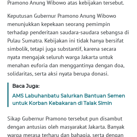
SULBAR
Pramono Anung Wibowo atas kebijakan tersebut.
Keputusan Gubernur Pramono Anung Wibowo
WN
menunjukkan kepekaan seorang pemimpin
BABEL
terhadap penderitaan saudara-saudara sebangsa di
Pulau Sumatra. Kebijakan ini tidak hanya bersifat
WN
SUMBAR
simbolik, tetapi juga substantif, karena secara
nyata mengajak seluruh warga Jakarta untuk
WN
menahan euforia dan menggantinya dengan doa,
SUMSEL
solidaritas, serta aksi nyata berupa donasi.
WN
Baca Juga:
BENGKULU
AMS Labuhanbatu Salurkan Bantuan Semen
untuk Korban Kebakaran di Talak Simin
WN
LAMPUNG
Sikap Gubernur Pramono tersebut pun disambut
dengan antusias oleh masyarakat Jakarta. Banyak
WN
warga merasa terharu dan bahagia, serta dengan
JATENG