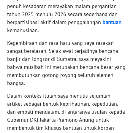
penuh kesadaran merayakan malam pergantian
tahun 2025 menuju 2026 secara sederhana dan
WN
berpartisipasi aktif dalam penggalangan
bantuan
NUSANTARA
kemanusiaan.
WN
Kegembiraan dan rasa haru yang saya rasakan
JOGJA
sangat beralasan. Sejak awal terjadinya bencana
banjir dan longsor di Sumatra, saya meyakini
WN
JATIM
bahwa musibah ini merupakan bencana besar yang
membutuhkan gotong royong seluruh elemen
WN
bangsa.
BALI
Dalam konteks itulah saya menulis sejumlah
artikel sebagai bentuk keprihatinan, kepedulian,
WN
KALBAR
dan empati mendalam, di antaranya usulan kepada
Gubernur DKI Jakarta Pramono Anung untuk
WN
membentuk tim khusus bantuan untuk korban
KALTENG