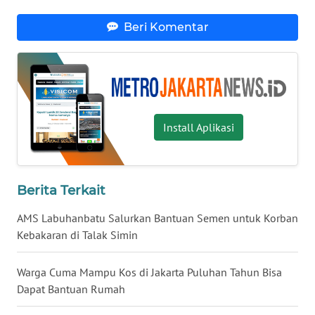
Beri Komentar
WN
INDRAMAYU
WN
KUNINGAN
Install Aplikasi
WN
MAJALENGKA
WN
Berita Terkait
SUBANG
AMS Labuhanbatu Salurkan Bantuan Semen untuk Korban
Kebakaran di Talak Simin
WN
SUKABUMI
Warga Cuma Mampu Kos di Jakarta Puluhan Tahun Bisa
Dapat Bantuan Rumah
WN
PURWAKARTA