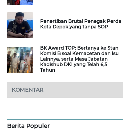
KONSUMEN
WAHANA
Penertiban Brutal Penegak Perda
LISTRIK
Kota Depok yang tanpa SOP
WAHANA
TRAVEL
BK Award TOP: Bertanya ke Stan
Komisi B soal Kemacetan dan Isu
Lainnya, serta Masa Jabatan
WAHANA
Kadishub DKI yang Telah 6,5
TV
Tahun
WAHANANEWS
ID
KOMENTAR
WAHANANEWS
CO ID
WAHANANEWS
Berita Populer
NET