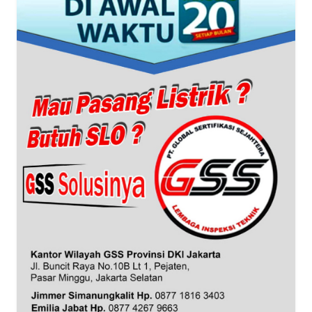
WN
BANTEN
WN
NTT
WN
KEPRI
WN
PAPUA
WN
PAPUA
BARAT
WN