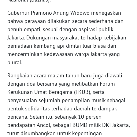
LANGKAT
Gubernur Pramono Anung Wibowo menegaskan
WN
bahwa perayaan dilakukan secara sederhana dan
TAPANULI
penuh empati, sesuai dengan aspirasi publik
SELATAN
Jakarta. Dukungan masyarakat terhadap kebijakan
peniadaan kembang api dinilai luar biasa dan
WN
mencerminkan kedewasaan warga Jakarta yang
TANJUNG
LESUNG
plural.
Rangkaian acara malam tahun baru juga diawali
WN
dengan doa bersama yang melibatkan Forum
KARO
Kerukunan Umat Beragama (FKUB), serta
penyesuaian sejumlah penampilan musik sebagai
WN
SIMALUNGUN
bentuk solidaritas terhadap daerah terdampak
bencana. Selain itu, sebanyak 10 persen
WN
pendapatan Ancol, sebagai BUMD milik DKI Jakarta,
LABUHANBATU
turut disumbangkan untuk kepentingan