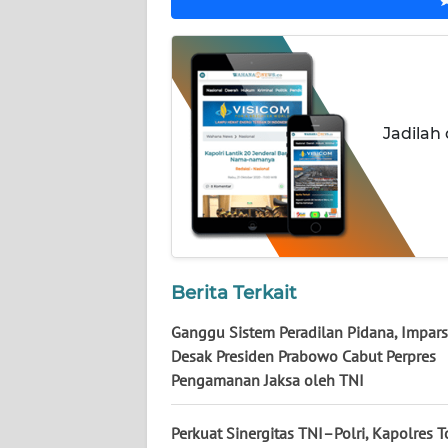
WN
KALTARA
WN
KALSEL
Jadilah
WN
KALTIM
WN
SULSEL
Berita Terkait
WN
GORONTALO
Ganggu Sistem Peradilan Pidana, Impars
Desak Presiden Prabowo Cabut Perpres
Pengamanan Jaksa oleh TNI
WN
SULUT
Perkuat Sinergitas TNI–Polri, Kapolres 