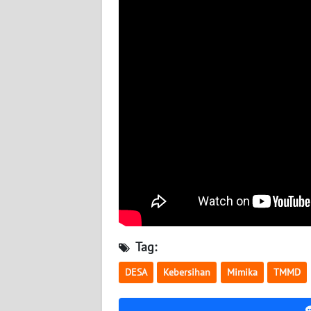
WN
NUSANTARA
WN
JOGJA
WN
JATIM
WN
BALI
WN
KALBAR
Tag:
WN
DESA
Kebersihan
Mimika
TMMD
KALTENG