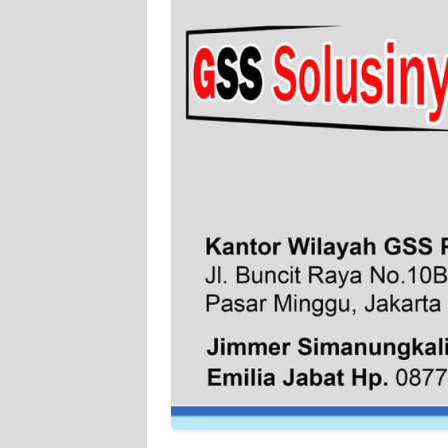
WN
SERAMBI
WN
JAMBI
WN
SULTRA
WN
NTB
WN
SULTENG
WN
SULBAR