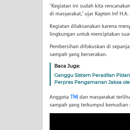
"Kegiatan ini sudah kita rencana
WN
BABEL
di masyarakat," ujar Kapten Inf H.A.
Kegiatan dilaksanakan karena meny
WN
lingkungan untuk menciptakan sua
SUMBAR
Pembersihan difokuskan di sepanj
WN
sampah yang berserakan.
SUMSEL
Baca Juga:
WN
Ganggu Sistem Peradilan Pidan
BENGKULU
Perpres Pengamanan Jaksa ole
WN
Anggota
TNI
dan masyarakat terlih
LAMPUNG
sampah yang terkumpul kemudian 
WN
JATENG