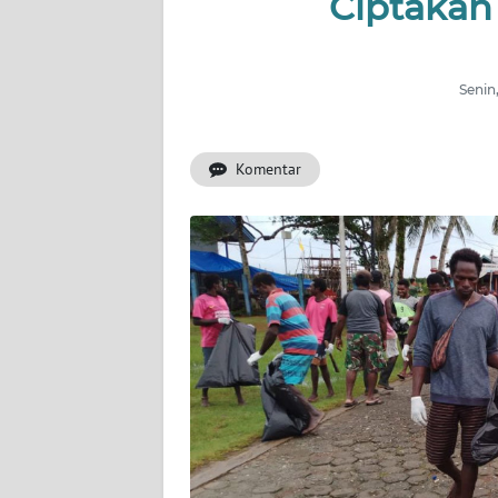
Ciptakan
INDEKS
BERITA
Senin
KONTAK
KAMI
Komentar
INFO
IKLAN
TENTANG
KAMI
PEDOMAN
MEDIA
SIBER
REDAKSI