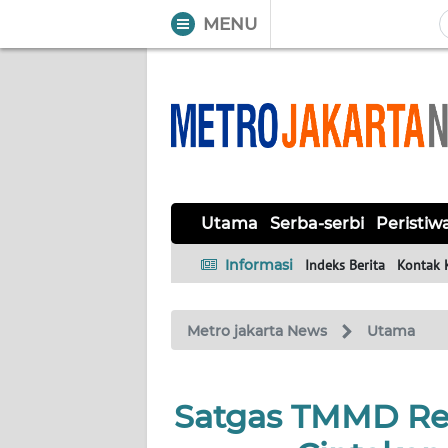
MENU
WAHANA
Tutup
TV
UTAMA
SERBA-
Utama
Serba-serbi
Peristiw
SERBI
Informasi
Indeks Berita
Kontak 
PERISTIWA
Metro jakarta News
Utama
TOKOH
OPINI
Satgas TMMD Reg
Informasi