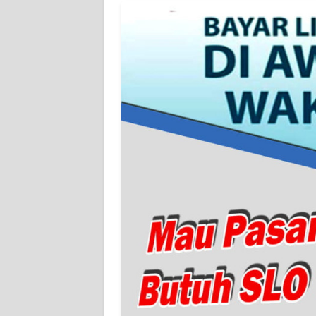
WN
BANTEN
WN
NTT
WN
KEPRI
WN
PAPUA
WN
PAPUA
BARAT
WN
RIAU