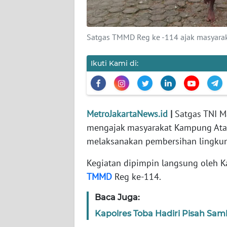
KARIR
Satgas TMMD Reg ke -114 ajak masyarak
DISCLAIMER
Ikuti Kami di:
Wahana
News
Regional
MetroJakartaNews.id
|
Satgas TNI 
WN
mengajak masyarakat Kampung Atapo
SUMUT
melaksanakan pembersihan lingkung
WN
Kegiatan dipimpin langsung oleh Ka
JAKARTA
TMMD
Reg ke-114.
WN
Baca Juga:
JABAR
Kapolres Toba Hadiri Pisah Sa