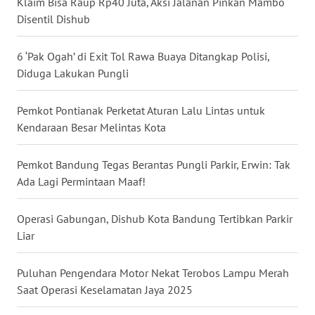
Klaim Bisa Raup Rp40 Juta, Aksi Jalanan Pinkan Mambo
Disentil Dishub
WN
MALUKU
6 ‘Pak Ogah’ di Exit Tol Rawa Buaya Ditangkap Polisi,
Diduga Lakukan Pungli
WN
MALUT
Pemkot Pontianak Perketat Aturan Lalu Lintas untuk
Kendaraan Besar Melintas Kota
WN
DAIRI
Pemkot Bandung Tegas Berantas Pungli Parkir, Erwin: Tak
Ada Lagi Permintaan Maaf!
WN
DANAU
TOBA
Operasi Gabungan, Dishub Kota Bandung Tertibkan Parkir
Liar
WN
NIAS
Puluhan Pengendara Motor Nekat Terobos Lampu Merah
Saat Operasi Keselamatan Jaya 2025
WN