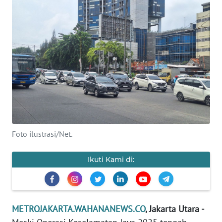
Informasi
INDEKS
BERITA
KONTAK
KAMI
INFO
IKLAN
Foto ilustrasi/Net.
TENTANG
KAMI
Ikuti Kami di:
PEDOMAN
MEDIA
SIBER
METROJAKARTA.WAHANANEWS.CO
, Jakarta Utara -