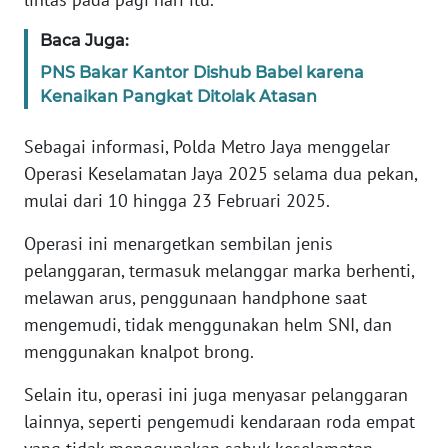
SULBAR
Baca Juga:
WN
PNS Bakar Kantor Dishub Babel karena
BABEL
Kenaikan Pangkat Ditolak Atasan
WN
Sebagai informasi, Polda Metro Jaya menggelar
SUMBAR
Operasi Keselamatan Jaya 2025 selama dua pekan,
mulai dari 10 hingga 23 Februari 2025.
WN
SUMSEL
Operasi ini menargetkan sembilan jenis
pelanggaran, termasuk melanggar marka berhenti,
WN
melawan arus, penggunaan handphone saat
BENGKULU
mengemudi, tidak menggunakan helm SNI, dan
menggunakan knalpot brong.
WN
LAMPUNG
Selain itu, operasi ini juga menyasar pelanggaran
lainnya, seperti pengemudi kendaraan roda empat
WN
JATENG