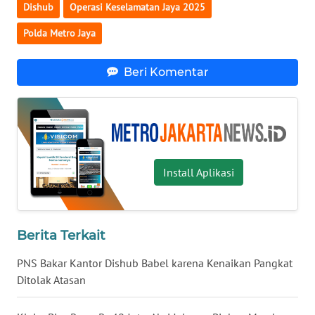
Dishub
Operasi Keselamatan Jaya 2025
Polda Metro Jaya
WN
KALTARA
Beri Komentar
WN
KALSEL
WN
KALTIM
Install Aplikasi
WN
SULSEL
Berita Terkait
WN
GORONTALO
PNS Bakar Kantor Dishub Babel karena Kenaikan Pangkat
Ditolak Atasan
WN
SULUT