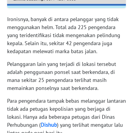
RIAU
WN
Ironisnya, banyak di antara pelanggar yang tidak
SERAMBI
menggunakan helm. Total ada 225 pengendara
yang teridentifikasi tidak mengenakan pelindung
WN
kepala. Selain itu, sekitar 42 pengendara juga
JAMBI
kedapatan melewati marka batas jalan.
WN
Pelanggaran lain yang terjadi di lokasi tersebut
SULTRA
adalah penggunaan ponsel saat berkendara, di
mana sekitar 25 pengendara terlihat masih
WN
memainkan ponselnya saat berkendara.
NTB
Para pengendara tampak bebas melanggar lantaran
WN
tidak ada petugas kepolisian yang berjaga di
SULTENG
lokasi. Hanya ada beberapa petugas dari Dinas
Perhubungan (
Dishub
) yang terlihat mengatur lalu
WN
lintas pada pagi hari itu.