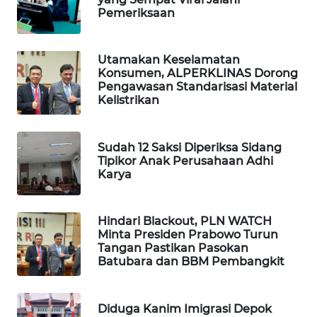
Pemeriksaan
WN
TAPANULI
TENGAH
Utamakan Keselamatan
Konsumen, ALPERKLINAS Dorong
WN DELI
Pengawasan Standarisasi Material
SERDANG
Kelistrikan
WN
Sudah 12 Saksi Diperiksa Sidang
TEBING
Tipikor Anak Perusahaan Adhi
TINGGI
Karya
WN
PAKPAK
Hindari Blackout, PLN WATCH
Minta Presiden Prabowo Turun
Tangan Pastikan Pasokan
WN
Batubara dan BBM Pembangkit
KARAWANG
Diduga Kanim Imigrasi Depok
WN