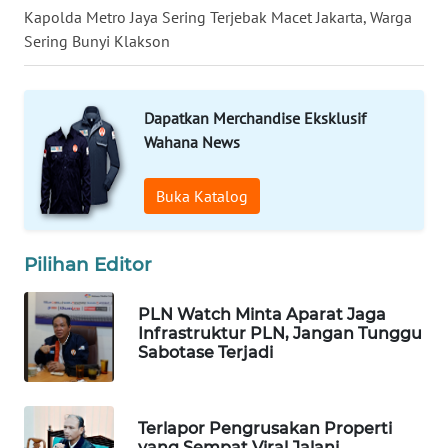
LANGKAT
Kapolda Metro Jaya Sering Terjebak Macet Jakarta, Warga
Sering Bunyi Klakson
WN
TAPANULI
SELATAN
Dapatkan Merchandise Eksklusif
Wahana News
WN
TANJUNG
Buka Katalog
LESUNG
WN
Pilihan Editor
KARO
PLN Watch Minta Aparat Jaga
WN
Infrastruktur PLN, Jangan Tunggu
SIMALUNGUN
Sabotase Terjadi
WN
LABUHANBATU
Terlapor Pengrusakan Properti
yang Sempat Viral Jalani