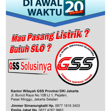
WN
BANTEN
WN
NTT
WN
KEPRI
WN
PAPUA
WN
PAPUA
BARAT
WN