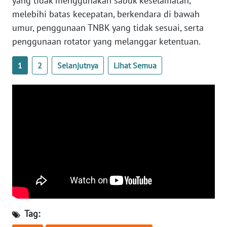
yang tidak menggunakan sabuk keselamatan,
melebihi batas kecepatan, berkendara di bawah
WN
umur, penggunaan TNBK yang tidak sesuai, serta
NUSANTARA
penggunaan rotator yang melanggar ketentuan.
WN
1
2
Selanjutnya
Lihat Semua
JOGJA
WN
JATIM
WN
BALI
WN
KALBAR
Tag:
WN
KALTENG