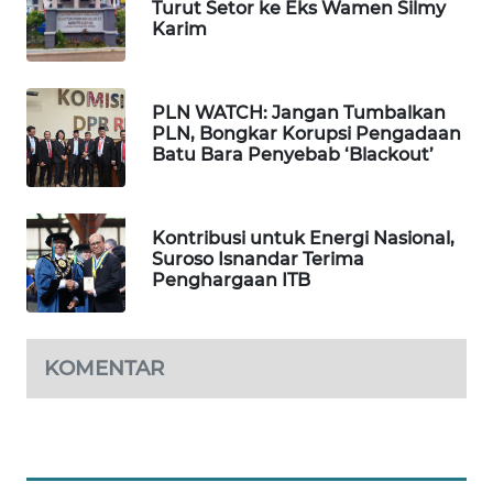
Turut Setor ke Eks Wamen Silmy
BEKASI
Karim
WN
BOGOR
PLN WATCH: Jangan Tumbalkan
PLN, Bongkar Korupsi Pengadaan
WN
Batu Bara Penyebab ‘Blackout’
DEPOK
WN
Kontribusi untuk Energi Nasional,
TAPANULI
Suroso Isnandar Terima
UTARA
Penghargaan ITB
WN
SAMOSIR
KOMENTAR
WN
PADANG
LAWAS