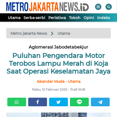
Utama
Serba-serbi
Peristiwa
Tokoh
Opini
Indeks
WAHANA
Tutup
TV
Metro jakarta News
Utama
UTAMA
Aglomerasi Jabodetabekjur
Puluhan Pengendara Motor
SERBA-
Terobos Lampu Merah di Koja
SERBI
Saat Operasi Keselamatan Jaya
Iskandar Muda - Utama
PERISTIWA
Rabu, 12 Februari 2025 - 11:48 WIB
TOKOH
OPINI