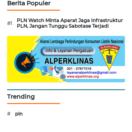
Berita Populer
WN
SUMEDANG
PLN Watch Minta Aparat Jaga Infrastruktur
#1
PLN, Jangan Tunggu Sabotase Terjadi
WN
CIANJUR
WN
KEPULAUAN
SERIBU
WN
TANGERANG
Trending
WN
BINJAI
#
pln
WN
CIREBON