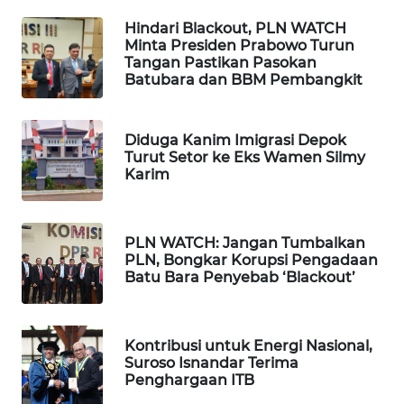
WN
Hindari Blackout, PLN WATCH
TAPANULI
Minta Presiden Prabowo Turun
TENGAH
Tangan Pastikan Pasokan
Batubara dan BBM Pembangkit
WN DELI
SERDANG
Diduga Kanim Imigrasi Depok
Turut Setor ke Eks Wamen Silmy
Karim
WN
TEBING
TINGGI
PLN WATCH: Jangan Tumbalkan
PLN, Bongkar Korupsi Pengadaan
WN
Batu Bara Penyebab ‘Blackout’
PAKPAK
WN
Kontribusi untuk Energi Nasional,
KARAWANG
Suroso Isnandar Terima
Penghargaan ITB
WN