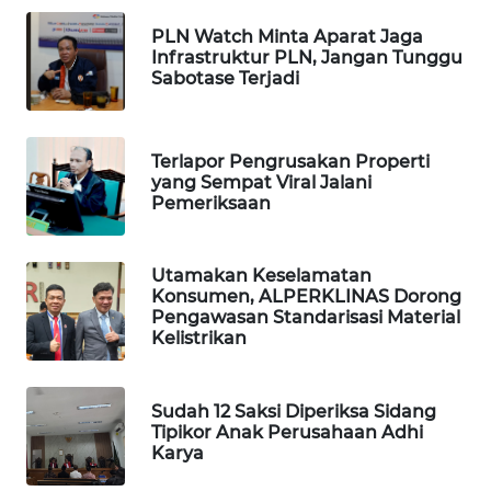
LANGKAT
PLN Watch Minta Aparat Jaga
Infrastruktur PLN, Jangan Tunggu
WN
Sabotase Terjadi
TAPANULI
SELATAN
Terlapor Pengrusakan Properti
WN
yang Sempat Viral Jalani
TANJUNG
Pemeriksaan
LESUNG
WN
Utamakan Keselamatan
Konsumen, ALPERKLINAS Dorong
KARO
Pengawasan Standarisasi Material
Kelistrikan
WN
SIMALUNGUN
Sudah 12 Saksi Diperiksa Sidang
Tipikor Anak Perusahaan Adhi
WN
Karya
LABUHANBATU