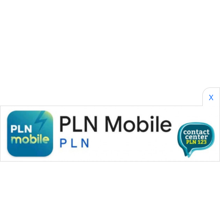
BORNEO
Wahana
Media
Group
WAHANA
NEWS
X
WAHANA
TANI
WAHANA
ADVOKAT
WAHANA
INFRASTRUKTUR
WAHANA