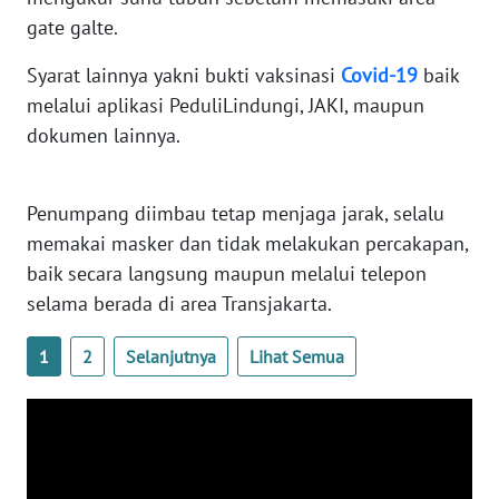
SULBAR
gate galte.
WN
Syarat lainnya yakni bukti vaksinasi
Covid-19
baik
BABEL
melalui aplikasi PeduliLindungi, JAKI, maupun
dokumen lainnya.
WN
SUMBAR
Penumpang diimbau tetap menjaga jarak, selalu
WN
memakai masker dan tidak melakukan percakapan,
SUMSEL
baik secara langsung maupun melalui telepon
selama berada di area Transjakarta.
WN
BENGKULU
1
2
Selanjutnya
Lihat Semua
WN
LAMPUNG
WN
JATENG