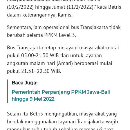
RIAU
(10/2/2022) hingga Jumat (11/2/2022),” kata Betris
dalam keterangannya, Kamis.
WN
SERAMBI
Sementara, jam operasional bus Transjakarta tidak
berubah selama PPKM Level 3.
WN
JAMBI
Bus Transjajarta tetap melayani masyarakat mulai
pukul 05.00-21.30 WIB dan untuk layanan
WN
angkutan malam hari (Amari) beroperasi mulai
SULTRA
pukul 21.31- 22.30 WIB.
WN
Baca Juga:
NTB
Pemerintah Perpanjang PPKM Jawa-Bali
hingga 9 Mei 2022
WN
SULTENG
Selain itu Betris mengingatkan, masyarakat yang
hendak menggunakan layanan Transjakarta wajib
WN
mengukur suhu tubuh sebelum memasuki area