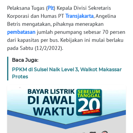
REDAKSI
Pelaksana Tugas (
Plt
) Kepala Divisi Sekretaris
Korporasi dan Humas PT
Transjakarta
, Angelina
KARIR
Betris mengatakan, pihaknya menerapkan
pembatasan
jumlah penumpang sebesar 70 persen
DISCLAIMER
dari kapasitas per bus. Kebijakan ini mulai berlaku
pada Sabtu (12/2/2022).
Wahana
News
Baca Juga:
Regional
PPKM di Sulsel Naik Level 3, Walkot Makassar
Protes
WN
SUMUT
WN
JAKARTA
WN
JABAR