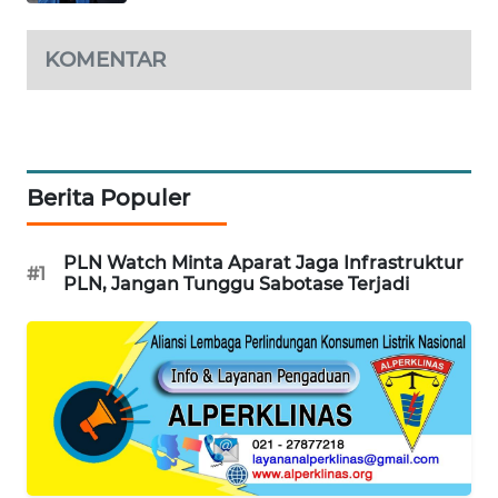
BEKASI
KOMENTAR
WN
BOGOR
WN
DEPOK
Berita Populer
WN
TAPANULI
PLN Watch Minta Aparat Jaga Infrastruktur
#1
UTARA
PLN, Jangan Tunggu Sabotase Terjadi
WN
SAMOSIR
WN
PADANG
LAWAS