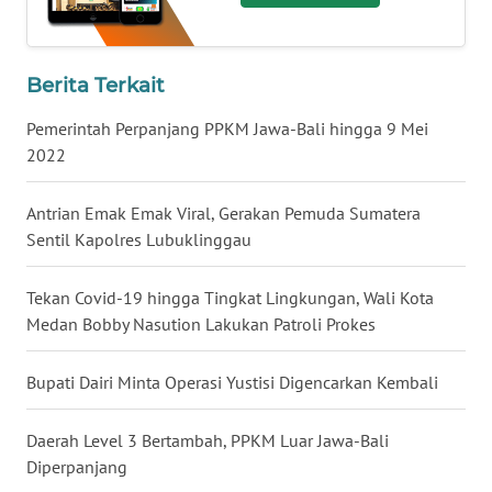
WN
KALTARA
Berita Terkait
Pemerintah Perpanjang PPKM Jawa-Bali hingga 9 Mei
WN
2022
KALSEL
Antrian Emak Emak Viral, Gerakan Pemuda Sumatera
WN
KALTIM
Sentil Kapolres Lubuklinggau
WN
Tekan Covid-19 hingga Tingkat Lingkungan, Wali Kota
SULSEL
Medan Bobby Nasution Lakukan Patroli Prokes
WN
Bupati Dairi Minta Operasi Yustisi Digencarkan Kembali
GORONTALO
Daerah Level 3 Bertambah, PPKM Luar Jawa-Bali
WN
Diperpanjang
SULUT