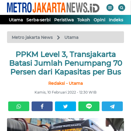
Utama
Serba-serbi
Peristiwa
Tokoh
Opini
Indeks
WAHANA
Tutup
TV
Metro jakarta News
Utama
UTAMA
PPKM Level 3, Transjakarta
Batasi Jumlah Penumpang 70
SERBA-
Persen dari Kapasitas per Bus
SERBI
Redaksi - Utama
PERISTIWA
Kamis, 10 Februari 2022 - 12:30 WIB
TOKOH
OPINI