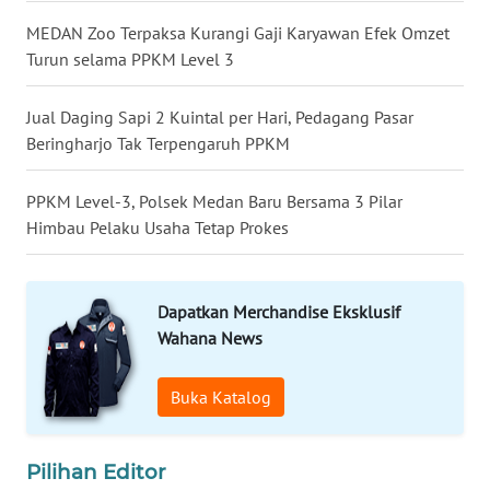
MEDAN Zoo Terpaksa Kurangi Gaji Karyawan Efek Omzet
WN
Turun selama PPKM Level 3
MALUKU
Jual Daging Sapi 2 Kuintal per Hari, Pedagang Pasar
WN
Beringharjo Tak Terpengaruh PPKM
MALUT
PPKM Level-3, Polsek Medan Baru Bersama 3 Pilar
WN
Himbau Pelaku Usaha Tetap Prokes
DAIRI
WN
Dapatkan Merchandise Eksklusif
DANAU
TOBA
Wahana News
WN
Buka Katalog
NIAS
Pilihan Editor
WN