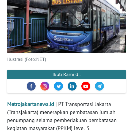
Informasi
INDEKS
BERITA
KONTAK
KAMI
Ilustrasi (Foto:NET)
INFO
IKLAN
Ikuti Kami di:
TENTANG
KAMI
Metrojakartanews.id
| PT Transportasi Jakarta
PEDOMAN
(Transjakarta) menerapkan pembatasan jumlah
MEDIA
penumpang selama pemberlakuan pembatasan
SIBER
kegiatan masyarakat (PPKM) level 3.