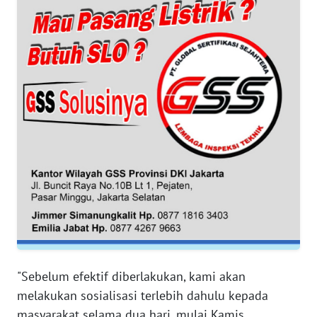
WN
BANTEN
WN
NTT
WN
KEPRI
WN
PAPUA
WN
PAPUA
BARAT
"Sebelum efektif diberlakukan, kami akan
melakukan sosialisasi terlebih dahulu kepada
WN
masyarakat selama dua hari, mulai Kamis