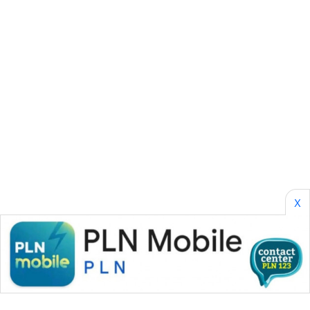
BORNEO
Wahana
Media
Group
WAHANA
NEWS
WAHANA
TANI
WAHANA
X
ADVOKAT
WAHANA
INFRASTRUKTUR
WAHANA