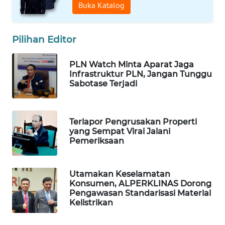
LANGKAT
Buka Katalog
WN
Pilihan Editor
TAPANULI
SELATAN
PLN Watch Minta Aparat Jaga
Infrastruktur PLN, Jangan Tunggu
WN
Sabotase Terjadi
TANJUNG
LESUNG
Terlapor Pengrusakan Properti
WN
yang Sempat Viral Jalani
KARO
Pemeriksaan
WN
SIMALUNGUN
Utamakan Keselamatan
Konsumen, ALPERKLINAS Dorong
Pengawasan Standarisasi Material
WN
Kelistrikan
LABUHANBATU