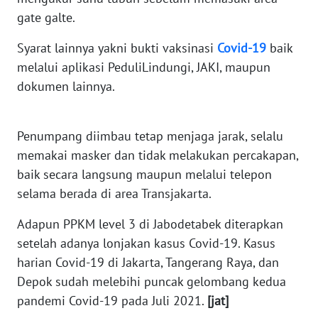
SULBAR
gate galte.
WN
Syarat lainnya yakni bukti vaksinasi
Covid-19
baik
BABEL
melalui aplikasi PeduliLindungi, JAKI, maupun
dokumen lainnya.
WN
SUMBAR
Penumpang diimbau tetap menjaga jarak, selalu
WN
memakai masker dan tidak melakukan percakapan,
SUMSEL
baik secara langsung maupun melalui telepon
selama berada di area Transjakarta.
WN
BENGKULU
Adapun PPKM level 3 di Jabodetabek diterapkan
setelah adanya lonjakan kasus Covid-19. Kasus
WN
harian Covid-19 di Jakarta, Tangerang Raya, dan
LAMPUNG
Depok sudah melebihi puncak gelombang kedua
pandemi Covid-19 pada Juli 2021.
[jat]
WN
JATENG