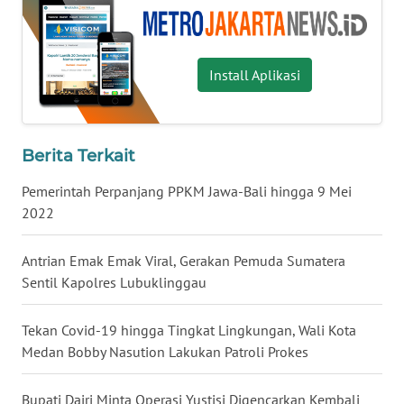
WN
KALTARA
Install Aplikasi
WN
KALSEL
Berita Terkait
WN
Pemerintah Perpanjang PPKM Jawa-Bali hingga 9 Mei
KALTIM
2022
WN
Antrian Emak Emak Viral, Gerakan Pemuda Sumatera
SULSEL
Sentil Kapolres Lubuklinggau
WN
GORONTALO
Tekan Covid-19 hingga Tingkat Lingkungan, Wali Kota
Medan Bobby Nasution Lakukan Patroli Prokes
WN
SULUT
Bupati Dairi Minta Operasi Yustisi Digencarkan Kembali