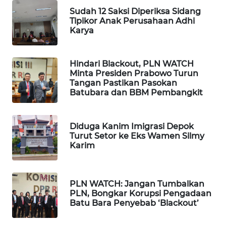
Sudah 12 Saksi Diperiksa Sidang
WN
Tipikor Anak Perusahaan Adhi
TAPANULI
Karya
TENGAH
WN DELI
Hindari Blackout, PLN WATCH
SERDANG
Minta Presiden Prabowo Turun
Tangan Pastikan Pasokan
Batubara dan BBM Pembangkit
WN
TEBING
TINGGI
Diduga Kanim Imigrasi Depok
Turut Setor ke Eks Wamen Silmy
Karim
WN
PAKPAK
WN
PLN WATCH: Jangan Tumbalkan
PLN, Bongkar Korupsi Pengadaan
KARAWANG
Batu Bara Penyebab ‘Blackout’
WN