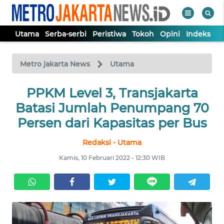
Utama
Serba-serbi
Peristiwa
Tokoh
Opini
Indeks
WAHANA
Tutup
TV
Metro jakarta News
Utama
UTAMA
PPKM Level 3, Transjakarta
Batasi Jumlah Penumpang 70
SERBA-
Persen dari Kapasitas per Bus
SERBI
Redaksi - Utama
PERISTIWA
Kamis, 10 Februari 2022 - 12:30 WIB
TOKOH
OPINI