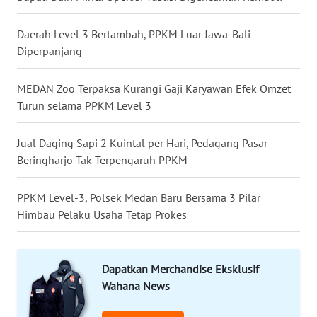
WN
Daerah Level 3 Bertambah, PPKM Luar Jawa-Bali
MALUKU
Diperpanjang
WN
MEDAN Zoo Terpaksa Kurangi Gaji Karyawan Efek Omzet
MALUT
Turun selama PPKM Level 3
WN
Jual Daging Sapi 2 Kuintal per Hari, Pedagang Pasar
DAIRI
Beringharjo Tak Terpengaruh PPKM
WN
PPKM Level-3, Polsek Medan Baru Bersama 3 Pilar
DANAU
Himbau Pelaku Usaha Tetap Prokes
TOBA
WN
Dapatkan Merchandise Eksklusif
NIAS
Wahana News
WN