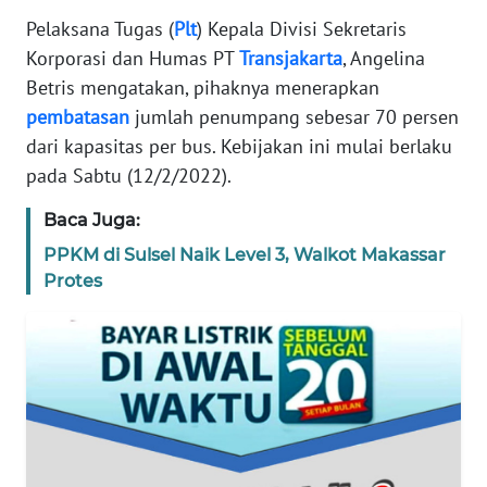
REDAKSI
Pelaksana Tugas (
Plt
) Kepala Divisi Sekretaris
Korporasi dan Humas PT
Transjakarta
, Angelina
KARIR
Betris mengatakan, pihaknya menerapkan
pembatasan
jumlah penumpang sebesar 70 persen
DISCLAIMER
dari kapasitas per bus. Kebijakan ini mulai berlaku
pada Sabtu (12/2/2022).
Wahana
News
Baca Juga:
Regional
PPKM di Sulsel Naik Level 3, Walkot Makassar
Protes
WN
SUMUT
WN
JAKARTA
WN
JABAR