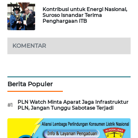
BEKASI
Kontribusi untuk Energi Nasional,
Suroso Isnandar Terima
WN
Penghargaan ITB
BOGOR
WN
KOMENTAR
DEPOK
WN
TAPANULI
UTARA
Berita Populer
WN
SAMOSIR
PLN Watch Minta Aparat Jaga Infrastruktur
#1
PLN, Jangan Tunggu Sabotase Terjadi
WN
PADANG
LAWAS