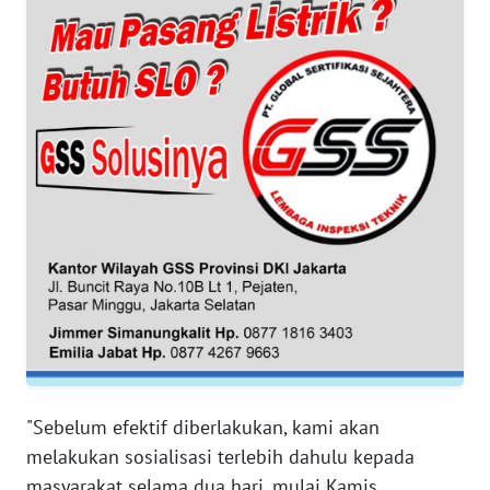
WN
BANTEN
WN
NTT
WN
KEPRI
WN
PAPUA
WN
PAPUA
BARAT
"Sebelum efektif diberlakukan, kami akan
melakukan sosialisasi terlebih dahulu kepada
WN
masyarakat selama dua hari, mulai Kamis