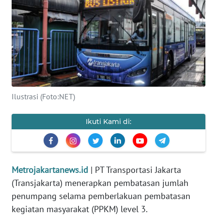
Informasi
INDEKS
BERITA
KONTAK
KAMI
Ilustrasi (Foto:NET)
INFO
IKLAN
Ikuti Kami di:
TENTANG
KAMI
Metrojakartanews.id
| PT Transportasi Jakarta
PEDOMAN
(Transjakarta) menerapkan pembatasan jumlah
MEDIA
penumpang selama pemberlakuan pembatasan
SIBER
kegiatan masyarakat (PPKM) level 3.