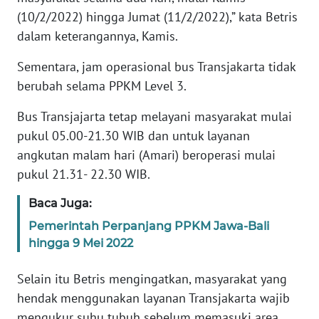
RIAU
(10/2/2022) hingga Jumat (11/2/2022),” kata Betris
dalam keterangannya, Kamis.
WN
SERAMBI
Sementara, jam operasional bus Transjakarta tidak
berubah selama PPKM Level 3.
WN
JAMBI
Bus Transjajarta tetap melayani masyarakat mulai
pukul 05.00-21.30 WIB dan untuk layanan
WN
angkutan malam hari (Amari) beroperasi mulai
SULTRA
pukul 21.31- 22.30 WIB.
WN
Baca Juga:
NTB
Pemerintah Perpanjang PPKM Jawa-Bali
hingga 9 Mei 2022
WN
SULTENG
Selain itu Betris mengingatkan, masyarakat yang
hendak menggunakan layanan Transjakarta wajib
WN
mengukur suhu tubuh sebelum memasuki area