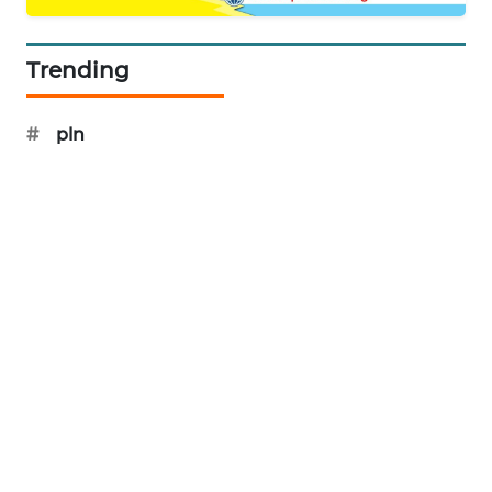
WN
Trending
PRIANGAN
TIMUR
#
pln
WN
SEMARANG
WN
SOLO
WN
BOROBUDUR
WN
MADURA
WN