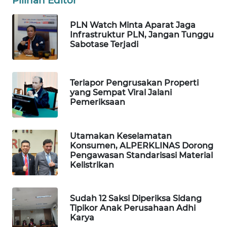
Pilihan Editor
BEKASI
PLN Watch Minta Aparat Jaga
WN
Infrastruktur PLN, Jangan Tunggu
BOGOR
Sabotase Terjadi
WN
DEPOK
Terlapor Pengrusakan Properti
yang Sempat Viral Jalani
Pemeriksaan
WN
TAPANULI
UTARA
Utamakan Keselamatan
Konsumen, ALPERKLINAS Dorong
Pengawasan Standarisasi Material
WN
Kelistrikan
SAMOSIR
WN
Sudah 12 Saksi Diperiksa Sidang
PADANG
Tipikor Anak Perusahaan Adhi
LAWAS
Karya