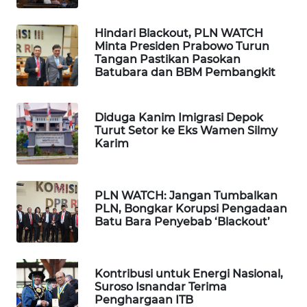
WN
Hindari Blackout, PLN WATCH
SUMEDANG
Minta Presiden Prabowo Turun
Tangan Pastikan Pasokan
WN
Batubara dan BBM Pembangkit
CIANJUR
Diduga Kanim Imigrasi Depok
WN
Turut Setor ke Eks Wamen Silmy
KEPULAUAN
Karim
SERIBU
WN
PLN WATCH: Jangan Tumbalkan
TANGERANG
PLN, Bongkar Korupsi Pengadaan
Batu Bara Penyebab ‘Blackout’
WN
BINJAI
Kontribusi untuk Energi Nasional,
WN
Suroso Isnandar Terima
Penghargaan ITB
CIREBON