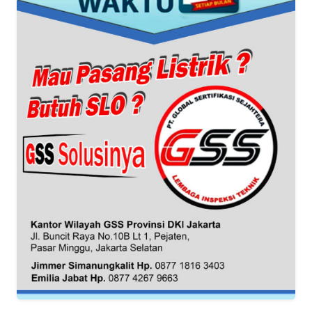
WN
BANTEN
WN
NTT
WN
KEPRI
WN
PAPUA
WN
PAPUA
BARAT
WN