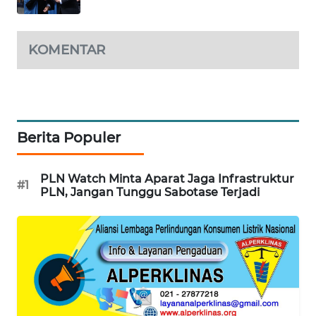
WN
INDRAMAYU
KOMENTAR
WN
KUNINGAN
Berita Populer
WN
MAJALENGKA
PLN Watch Minta Aparat Jaga Infrastruktur
#1
WN
PLN, Jangan Tunggu Sabotase Terjadi
SUBANG
WN
SUKABUMI
WN
PURWAKARTA