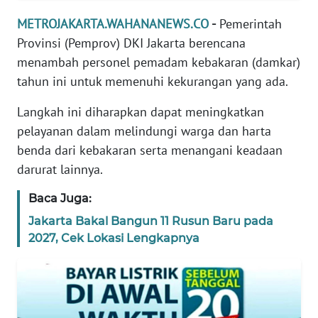
REDAKSI
METROJAKARTA.WAHANANEWS.CO
-
Pemerintah
Provinsi (Pemprov) DKI Jakarta berencana
KARIR
menambah personel pemadam kebakaran (damkar)
tahun ini untuk memenuhi kekurangan yang ada.
DISCLAIMER
Langkah ini diharapkan dapat meningkatkan
Wahana
pelayanan dalam melindungi warga dan harta
News
benda dari kebakaran serta menangani keadaan
Regional
darurat lainnya.
WN
Baca Juga:
SUMUT
Jakarta Bakal Bangun 11 Rusun Baru pada
2027, Cek Lokasi Lengkapnya
WN
JAKARTA
WN
JABAR