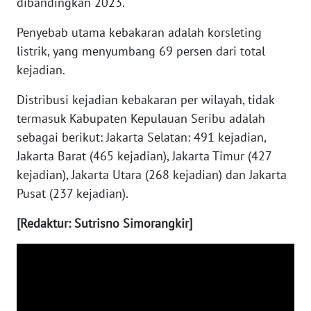
dibandingkan 2023.
Penyebab utama kebakaran adalah korsleting
WN
KALTARA
listrik, yang menyumbang 69 persen dari total
kejadian.
WN
Distribusi kejadian kebakaran per wilayah, tidak
KALSEL
termasuk Kabupaten Kepulauan Seribu adalah
sebagai berikut: Jakarta Selatan: 491 kejadian​,
WN
KALTIM
Jakarta Barat (465 kejadian​), Jakarta Timur (427
kejadian​), Jakarta Utara (268 kejadian​) dan Jakarta
WN
Pusat (237 kejadian​).
SULSEL
[Redaktur: Sutrisno Simorangkir]
WN
GORONTALO
WN
SULUT