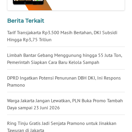
LANGKAT
WN
Berita Terkait
TAPANULI
SELATAN
Tarif Transjakarta Rp3.500 Masih Bertahan, DKI Subsidi
Hingga Rp3,75 Triliun
WN
TANJUNG
Limbah Bantar Gebang Menggunung hingga 55 Juta Ton,
LESUNG
Pemerintah Siapkan Cara Baru Kelola Sampah
WN
DPRD Ingatkan Potensi Penurunan DBH DKI, Ini Respons
KARO
Pramono
WN
Warga Jakarta Jangan Lewatkan, PLN Buka Promo Tambah
SIMALUNGUN
Daya sampai 23 Juni 2026
WN
Ring Tinju Gratis Jadi Senjata Pramono untuk Jinakkan
LABUHANBATU
Tawuran di Jakarta