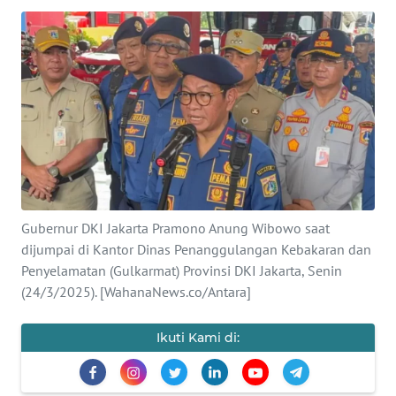
Informasi
INDEKS
BERITA
KONTAK
KAMI
INFO
IKLAN
Gubernur DKI Jakarta Pramono Anung Wibowo saat
dijumpai di Kantor Dinas Penanggulangan Kebakaran dan
TENTANG
Penyelamatan (Gulkarmat) Provinsi DKI Jakarta, Senin
KAMI
(24/3/2025). [WahanaNews.co/Antara]
PEDOMAN
Ikuti Kami di:
MEDIA
SIBER