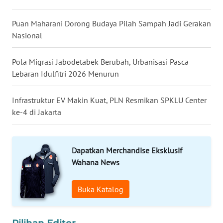
WN
Puan Maharani Dorong Budaya Pilah Sampah Jadi Gerakan
TAPANULI
TENGAH
Nasional
WN DELI
Pola Migrasi Jabodetabek Berubah, Urbanisasi Pasca
SERDANG
Lebaran Idulfitri 2026 Menurun
WN
Infrastruktur EV Makin Kuat, PLN Resmikan SPKLU Center
TEBING
ke-4 di Jakarta
TINGGI
WN
Dapatkan Merchandise Eksklusif
PAKPAK
Wahana News
WN
Buka Katalog
KARAWANG
WN