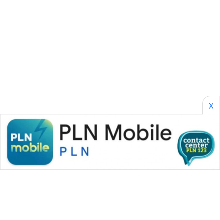
WAHANA
SPORT
WAHANA
UMKM
WAHANA
X
SELEB
WAHANA
PERSONA
WAHANA
OTOMOTIF
WAHANA
HEALTH