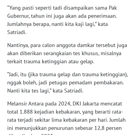
“Yang pasti seperti tadi disampaikan sama Pak
Gubernur, tahun ini juga akan ada penerimaan.
WN
NUSANTARA
Jumlahnya berapa, nanti kita kaji lagi,” kata
Satriadi.
WN
Nantinya, para calon anggota damkar tersebut juga
JOGJA
akan diberikan serangkaian tes khusus, misalnya
WN
terkait trauma ketinggian atau gelap.
JATIM
“Jadi, itu (jika trauma gelap dan trauma ketinggian),
nggak boleh, jadi petugas pemadam pembakaran.
WN
BALI
Nanti kita tes lagi,” kata Satriadi.
Melansir Antara pada 2024, DKI Jakarta mencatat
WN
total 1.888 kejadian kebakaran, yang berarti rata-
KALBAR
rata terjadi sekitar lima kebakaran per hari. Jumlah
ini menunjukkan penurunan sebesar 12,8 persen
WN
KALTENG