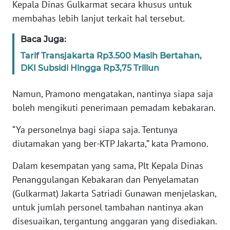
SULBAR
Kepala Dinas Gulkarmat secara khusus untuk
membahas lebih lanjut terkait hal tersebut.
WN
Baca Juga:
BABEL
Tarif Transjakarta Rp3.500 Masih Bertahan,
WN
DKI Subsidi Hingga Rp3,75 Triliun
SUMBAR
Namun, Pramono mengatakan, nantinya siapa saja
WN
boleh mengikuti penerimaan pemadam kebakaran.
SUMSEL
“Ya personelnya bagi siapa saja. Tentunya
diutamakan yang ber-KTP Jakarta,” kata Pramono.
WN
BENGKULU
Dalam kesempatan yang sama, Plt Kepala Dinas
Penanggulangan Kebakaran dan Penyelamatan
WN
LAMPUNG
(Gulkarmat) Jakarta Satriadi Gunawan menjelaskan,
untuk jumlah personel tambahan nantinya akan
WN
disesuaikan, tergantung anggaran yang disediakan.
JATENG