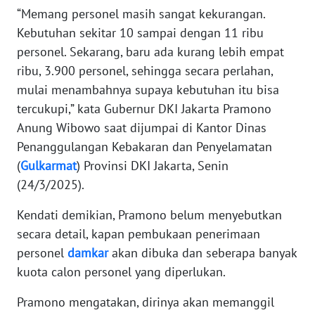
RIAU
“Memang personel masih sangat kekurangan.
Kebutuhan sekitar 10 sampai dengan 11 ribu
WN
personel. Sekarang, baru ada kurang lebih empat
SERAMBI
ribu, 3.900 personel, sehingga secara perlahan,
mulai menambahnya supaya kebutuhan itu bisa
WN
tercukupi,” kata Gubernur DKI Jakarta Pramono
JAMBI
Anung Wibowo saat dijumpai di Kantor Dinas
Penanggulangan Kebakaran dan Penyelamatan
WN
SULTRA
(
Gulkarmat
) Provinsi DKI Jakarta, Senin
(24/3/2025).
WN
Kendati demikian, Pramono belum menyebutkan
NTB
secara detail, kapan pembukaan penerimaan
WN
personel
damkar
akan dibuka dan seberapa banyak
SULTENG
kuota calon personel yang diperlukan.
Pramono mengatakan, dirinya akan memanggil
WN