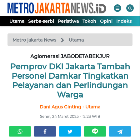
Utama
Serba-serbi
Peristiwa
Tokoh
Opini
Indeks
WAHANA
Tutup
TV
Metro jakarta News
Utama
UTAMA
Aglomerasi JABODETABEKJUR
Pemprov DKI Jakarta Tambah
SERBA-
Personel Damkar Tingkatkan
SERBI
Pelayanan dan Perlindungan
Warga
PERISTIWA
Dani Agus Ginting - Utama
TOKOH
Senin, 24 Maret 2025 - 12:23 WIB
OPINI