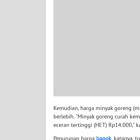
WN
SERAMBI
WN
JAMBI
WN
SULTRA
WN
NTB
WN
SULTENG
Kemudian, harga minyak goreng (mi
berlebih. "Minyak goreng curah ke
WN
eceran tertinggi (HET) Rp14.000," 
SULBAR
Penurunan harga
bapok
, katanya, t