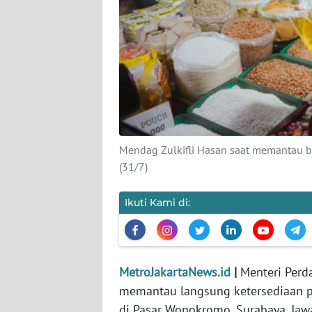
KARIR
DISCLAIMER
Wahana
News
Regional
Mendag Zulkifli Hasan saat memantau b
WN
(31/7)
SUMUT
Ikuti Kami di:
WN
JAKARTA
WN
MetroJakartaNews.id
|
Menteri Perd
JABAR
memantau langsung ketersediaan p
di Pasar Wonokromo, Surabaya, Jawa