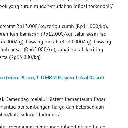
bapok yang turun mudah-mudahan inflasi terkendali,"
ercatat Rp13.000/kg, terigu curah (Rp11.000/kg),
premium kemasan (Rp12.000/kg), telur ayam ras
p35.000/kg), bawang merah (Rp40.000/kg), bawang
erah besar (Rp65.000/kg), cabai merah keriting
erta (Rp65.000/kg).
tment Store, 11 UMKM Fesyen Lokal Resmi
l, Kemendag melalui Sistem Pemantauan Pasar
emantau perkembangan harga dan ketersediaan
ten/kota seluruh Indonesia.
ditas mengalami penurunan dibandingkan bulan