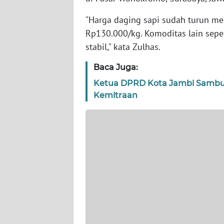
WN
BANTEN
"Harga daging sapi sudah turun me
Rp130.000/kg. Komoditas lain seper
WN
stabil," kata Zulhas.
NTT
Baca Juga:
WN
Ketua DPRD Kota Jambi Sambut
KEPRI
Kemitraan
WN
PAPUA
WN
PAPUA
BARAT
WN
RIAU