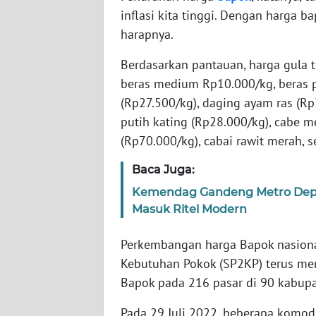
inflasi kita tinggi. Dengan harga 
WN
BABEL
harapnya.
Berdasarkan pantauan, harga gula t
WN
SUMBAR
beras medium Rp10.000/kg, beras 
(Rp27.500/kg), daging ayam ras (R
WN
putih kating (Rp28.000/kg), cabe m
SUMSEL
(Rp70.000/kg), cabai rawit merah, s
Baca Juga:
WN
BENGKULU
Kemendag Gandeng Metro Depar
Masuk Ritel Modern
WN
LAMPUNG
Perkembangan harga Bapok nasiona
Kebutuhan Pokok (SP2KP) terus m
WN
Bapok pada 216 pasar di 90 kabupa
JATENG
Pada 29 Juli 2022, beberapa komo