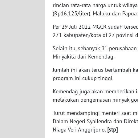
WN
rincian rata-rata harga untuk wilay
KALTARA
(Rp16.125/liter), Maluku dan Papua 
Per 29 Juli 2022 MGCR sudah tersed
WN
KALSEL
271 kabupaten/kota di 27 povinsi 
Selain itu, sebanyak 91 perusahaa
WN
Minyakita dari Kemendag.
KALTIM
Jumlah ini akan terus bertambah k
WN
program ini cukup tinggi.
SULSEL
Kemendag juga akan memberikan in
WN
melakukan pengemasan minyak gor
GORONTALO
Turut mendampingi menteri saat me
WN
Dalam Negeri Syailendra dan Direk
SULUT
Niaga Veri Anggrijono.
[stp]