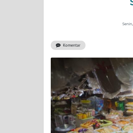
INDEKS
BERITA
Senin
KONTAK
KAMI
Komentar
INFO
IKLAN
TENTANG
KAMI
PEDOMAN
MEDIA
SIBER
REDAKSI