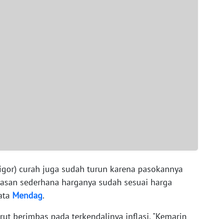
gor) curah juga sudah turun karena pasokannya
masan sederhana harganya sudah sesuai harga
kata
Mendag
.
urut berimbas pada terkendalinya inflasi. "Kemarin