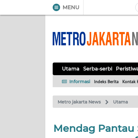
MENU
WAHANA
Tutup
TV
UTAMA
SERBA-
Utama
Serba-serbi
Peristiw
SERBI
Informasi
Indeks Berita
Kontak 
PERISTIWA
Metro jakarta News
Utama
TOKOH
OPINI
Mendag Pantau S
Informasi