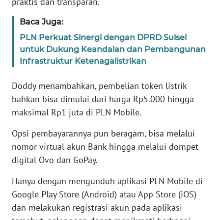
praktis dan transparan.
SULBAR
Baca Juga:
WN
PLN Perkuat Sinergi dengan DPRD Sulsel
BABEL
untuk Dukung Keandalan dan Pembangunan
Infrastruktur Ketenagalistrikan
WN
SUMBAR
Doddy menambahkan, pembelian token listrik
bahkan bisa dimulai dari harga Rp5.000 hingga
WN
SUMSEL
maksimal Rp1 juta di PLN Mobile.
Opsi pembayarannya pun beragam, bisa melalui
WN
nomor virtual akun Bank hingga melalui dompet
BENGKULU
digital Ovo dan GoPay.
WN
Hanya dengan mengunduh aplikasi PLN Mobile di
LAMPUNG
Google Play Store (Android) atau App Store (iOS)
dan melakukan registrasi akun pada aplikasi
WN
JATENG