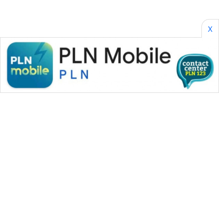
WAHANA
X
SPORT
WAHANA
UMKM
WAHANA
SELEB
WAHANA
PERSONA
WAHANA
OTOMOTIF
WAHANA MEDIA GROUP
WAHANA
HEALTH