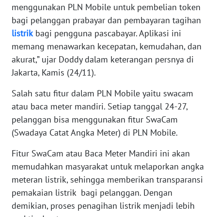
RIAU
menggunakan PLN Mobile untuk pembelian token
bagi pelanggan prabayar dan pembayaran tagihan
WN
listrik
bagi pengguna pascabayar. Aplikasi ini
SERAMBI
memang menawarkan kecepatan, kemudahan, dan
akurat,” ujar Doddy dalam keterangan persnya di
WN
Jakarta, Kamis (24/11).
JAMBI
Salah satu fitur dalam PLN Mobile yaitu swacam
WN
atau baca meter mandiri. Setiap tanggal 24-27,
SULTRA
pelanggan bisa menggunakan fitur SwaCam
(Swadaya Catat Angka Meter) di PLN Mobile.
WN
NTB
Fitur SwaCam atau Baca Meter Mandiri ini akan
memudahkan masyarakat untuk melaporkan angka
WN
meteran listrik, sehingga memberikan transparansi
SULTENG
pemakaian listrik bagi pelanggan. Dengan
demikian, proses penagihan listrik menjadi lebih
WN