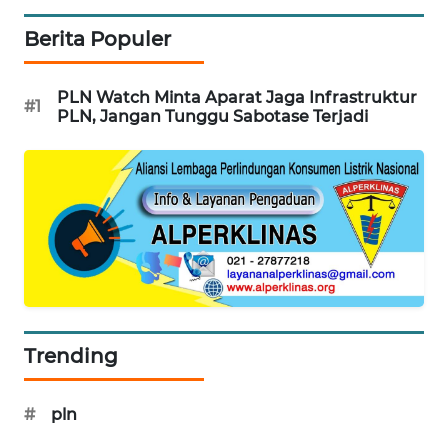
Berita Populer
WN
INDRAMAYU
PLN Watch Minta Aparat Jaga Infrastruktur
#1
PLN, Jangan Tunggu Sabotase Terjadi
WN
KUNINGAN
WN
MAJALENGKA
WN
SUBANG
WN
Trending
SUKABUMI
#
pln
WN
PURWAKARTA