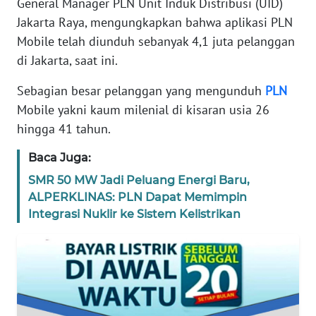
General Manager PLN Unit Induk Distribusi (UID)
REDAKSI
Jakarta Raya, mengungkapkan bahwa aplikasi PLN
Mobile telah diunduh sebanyak 4,1 juta pelanggan
KARIR
di Jakarta, saat ini.
Sebagian besar pelanggan yang mengunduh
PLN
DISCLAIMER
Mobile yakni kaum milenial di kisaran usia 26
Wahana
hingga 41 tahun.
News
Regional
Baca Juga:
SMR 50 MW Jadi Peluang Energi Baru,
WN
ALPERKLINAS: PLN Dapat Memimpin
SUMUT
Integrasi Nuklir ke Sistem Kelistrikan
WN
JAKARTA
WN
JABAR