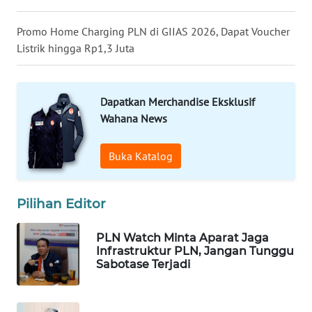
WN
Promo Home Charging PLN di GIIAS 2026, Dapat Voucher
TAPANULI
TENGAH
Listrik hingga Rp1,3 Juta
WN DELI
SERDANG
Dapatkan Merchandise Eksklusif
Wahana News
WN
TEBING
Buka Katalog
TINGGI
WN
Pilihan Editor
PAKPAK
PLN Watch Minta Aparat Jaga
Infrastruktur PLN, Jangan Tunggu
WN
Sabotase Terjadi
KARAWANG
WN