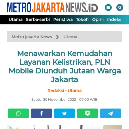
Utama
Serba-serbi
Peristiwa
Tokoh
Opini
Indeks
WAHANA
Tutup
TV
Metro jakarta News
Utama
UTAMA
Menawarkan Kemudahan
Layanan Kelistrikan, PLN
SERBA-
Mobile Diunduh Jutaan Warga
SERBI
Jakarta
Redaksi - Utama
PERISTIWA
Sabtu, 26 November 2022 - 07:00 WIB
TOKOH
OPINI