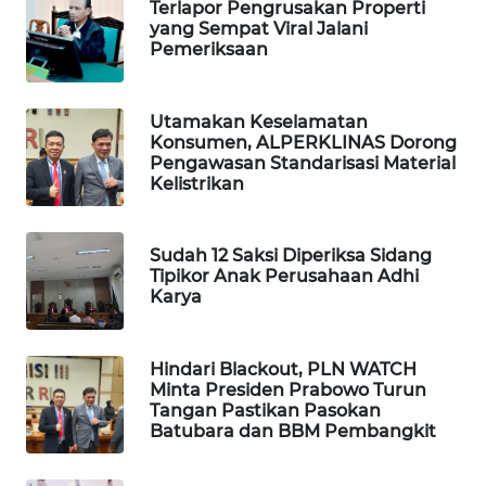
Terlapor Pengrusakan Properti
BEKASI
yang Sempat Viral Jalani
Pemeriksaan
WN
BOGOR
Utamakan Keselamatan
Konsumen, ALPERKLINAS Dorong
WN
Pengawasan Standarisasi Material
DEPOK
Kelistrikan
WN
TAPANULI
Sudah 12 Saksi Diperiksa Sidang
UTARA
Tipikor Anak Perusahaan Adhi
Karya
WN
SAMOSIR
Hindari Blackout, PLN WATCH
Minta Presiden Prabowo Turun
Tangan Pastikan Pasokan
WN
Batubara dan BBM Pembangkit
PADANG
LAWAS