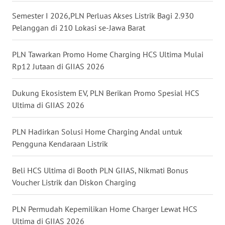
LANGKAT
Semester I 2026,PLN Perluas Akses Listrik Bagi 2.930
Pelanggan di 210 Lokasi se-Jawa Barat
WN
TAPANULI
SELATAN
PLN Tawarkan Promo Home Charging HCS Ultima Mulai
Rp12 Jutaan di GIIAS 2026
WN
TANJUNG
Dukung Ekosistem EV, PLN Berikan Promo Spesial HCS
LESUNG
Ultima di GIIAS 2026
WN
PLN Hadirkan Solusi Home Charging Andal untuk
KARO
Pengguna Kendaraan Listrik
WN
Beli HCS Ultima di Booth PLN GIIAS, Nikmati Bonus
SIMALUNGUN
Voucher Listrik dan Diskon Charging
WN
PLN Permudah Kepemilikan Home Charger Lewat HCS
LABUHANBATU
Ultima di GIIAS 2026