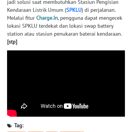
jadi solusi saat membutuhkan Stasiun Pengisian
Kendaraan Listrik Umum (
SPKLU
) di perjalanan.
WN
Melalui fitur
Charge.In
, pengguna dapat mengecek
KALTARA
lokasi SPKLU terdekat dan lokasi swap battery
station atau stasiun penukaran baterai kendaraan.
WN
[stp]
KALSEL
WN
KALTIM
WN
SULSEL
WN
GORONTALO
WN
Tag:
SULUT