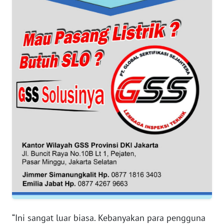
WN
BANTEN
WN
NTT
WN
KEPRI
WN
PAPUA
WN
PAPUA
BARAT
“Ini sangat luar biasa. Kebanyakan para pengguna
WN