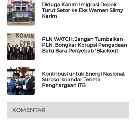
Diduga Kanim Imigrasi Depok
WN
Turut Setor ke Eks Wamen Silmy
SUMEDANG
Karim
WN
CIANJUR
PLN WATCH: Jangan Tumbalkan
PLN, Bongkar Korupsi Pengadaan
Batu Bara Penyebab ‘Blackout’
WN
KEPULAUAN
SERIBU
Kontribusi untuk Energi Nasional,
Suroso Isnandar Terima
WN
Penghargaan ITB
TANGERANG
WN
KOMENTAR
BINJAI
WN
CIREBON