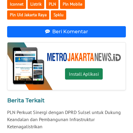
Iconnet
Listrik
PLN
Pln Mobile
WN
Pln Uid Jakarta Raya
Spklu
MALUKU
Beri Komentar
WN
MALUT
WN
DAIRI
Install Aplikasi
WN
DANAU
TOBA
Berita Terkait
WN
PLN Perkuat Sinergi dengan DPRD Sulsel untuk Dukung
NIAS
Keandalan dan Pembangunan Infrastruktur
Ketenagalistrikan
WN