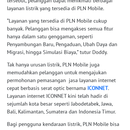
tersebut, pelanggan dapat menikmati berbagai
layanan listrik yang tersedia di PLN Mobile.
WN
“Layanan yang tersedia di PLN Mobile cukup
NUSANTARA
banyak. Pelanggan bisa mengakses semua fitur
hanya dalam satu genggaman, seperti
WN
JOGJA
Penyambungan Baru, Pengaduan, Ubah Daya dan
Migrasi, hingga Simulasi Biaya,” tutur Doddy.
WN
Tak hanya urusan listrik, PLN Mobile juga
JATIM
memudahkan pelanggan untuk mengajukan
permohonan pemasangan jasa layanan internet
WN
BALI
cepat berbasis serat optic bernama
ICONNET
.
Layanan internet ICONNET kini telah hadir di
WN
sejumlah kota besar seperti Jabodetabek, Jawa,
KALBAR
Bali, Kalimantan, Sumatera dan Indonesia Timur.
WN
Bagi pengguna kendaraan listrik, PLN Mobile bisa
KALTENG