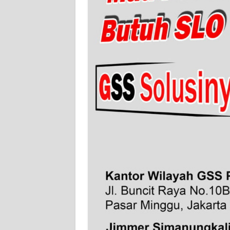
WN
SERAMBI
WN
JAMBI
WN
SULTRA
WN
NTB
WN
SULTENG
WN
SULBAR