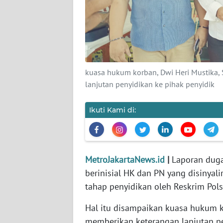
KARIR
DISCLAIMER
Wahana
kuasa hukum korban, Dwi Heri Mustika, 
News
lanjutan penyidikan ke pihak penyidik
Regional
Ikuti Kami di:
WN
SUMUT
WN
MetroJakartaNews.id
|
Laporan dugaa
JAKARTA
berinisial HK dan PN yang disinyal
tahap penyidikan oleh Reskrim Pol
WN
JABAR
Hal itu disampaikan kuasa hukum ko
memberikan keterangan lanjutan p