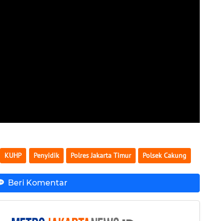
KUHP
Penyidik
Polres Jakarta Timur
Polsek Cakung
Beri Komentar