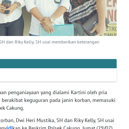
SH dan Riky Kelly, SH usai memberikan keterangan
n penganiayaan yang dialami Kartini oleh pria
ir berakibat keguguran pada janin korban, memasuki
sek Cakung.
rban, Dwi Heri Mustika, SH dan Riky Kelly, SH usai
eny
idi
kan ke Reskrim Polsek Cakung, Jumat,(29/07).