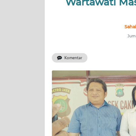
Wartawati Ma
INDEKS
BERITA
Saha
KONTAK
Juma
KAMI
Komentar
INFO
IKLAN
TENTANG
KAMI
PEDOMAN
MEDIA
SIBER
REDAKSI