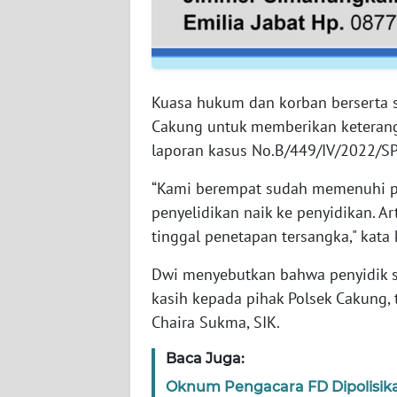
WN
BABEL
WN
Kuasa hukum dan korban berserta 
SUMBAR
Cakung untuk memberikan keteran
laporan kasus No.B/449/IV/2022/SP
WN
SUMSEL
“Kami berempat sudah memenuhi pa
penyelidikan naik ke penyidikan. A
WN
BENGKULU
tinggal penetapan tersangka," kat
Dwi menyebutkan bahwa penyidik s
WN
kasih kepada pihak Polsek Cakung,
LAMPUNG
Chaira Sukma, SIK.
WN
Baca Juga:
JATENG
Oknum Pengacara FD Dipolisik