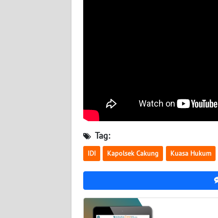
WN
KALTARA
WN
KALSEL
WN
KALTIM
WN
SULSEL
Tag:
WN
IDI
Kapolsek Cakung
Kuasa Hukum
GORONTALO
WN
SULUT