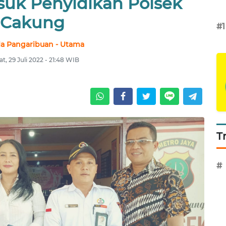
suk Penyidikan Polsek
Cakung
#1
la Pangaribuan - Utama
t, 29 Juli 2022 - 21:48 WIB
T
#