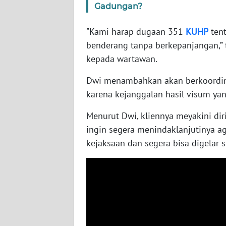
Gadungan?
WN
NUSANTARA
"Kami harap dugaan 351
KUHP
tent
benderang tanpa berkepanjangan,” t
WN
JOGJA
kepada wartawan.
Dwi menambahkan akan berkoordinas
WN
karena kejanggalan hasil visum ya
JATIM
Menurut Dwi, kliennya meyakini di
WN
ingin segera menindaklanjutinya ag
BALI
kejaksaan dan segera bisa digelar 
WN
KALBAR
WN
KALTENG