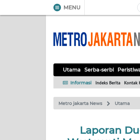
MENU
WAHANA
Tutup
TV
UTAMA
SERBA-
Utama
Serba-serbi
Peristiw
SERBI
Informasi
Indeks Berita
Kontak 
PERISTIWA
Metro jakarta News
Utama
TOKOH
OPINI
Laporan Du
Informasi