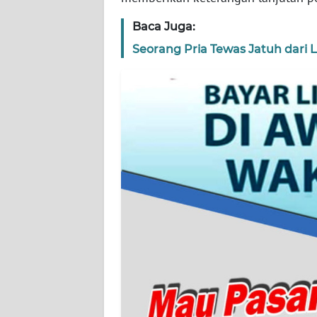
WN
BANTEN
Baca Juga:
Seorang Pria Tewas Jatuh dari
WN
NTT
WN
KEPRI
WN
PAPUA
WN
PAPUA
BARAT
WN
RIAU