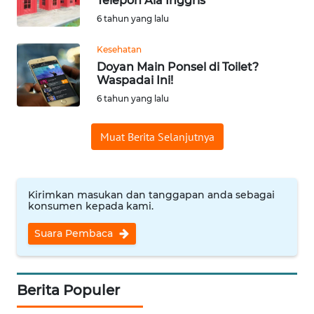
Telepon Ala Inggris
6 tahun yang lalu
WN
MALUKU
Kesehatan
Doyan Main Ponsel di Toilet?
Waspadai Ini!
WN
MALUT
6 tahun yang lalu
WN
Muat Berita Selanjutnya
DAIRI
WN
Kirimkan masukan dan tanggapan anda sebagai
DANAU
konsumen kepada kami.
TOBA
Suara Pembaca
WN
NIAS
Berita Populer
WN