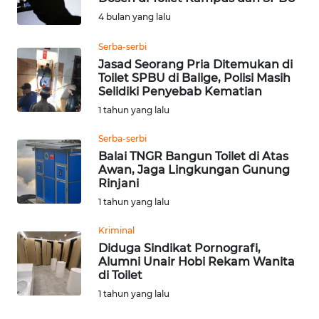
4 bulan yang lalu
Informasi
Serba-serbi
INDEKS
Jasad Seorang Pria Ditemukan di
BERITA
Toilet SPBU di Balige, Polisi Masih
Selidiki Penyebab Kematian
KONTAK
1 tahun yang lalu
KAMI
Serba-serbi
Balai TNGR Bangun Toilet di Atas
INFO
Awan, Jaga Lingkungan Gunung
IKLAN
Rinjani
1 tahun yang lalu
TENTANG
KAMI
Kriminal
Diduga Sindikat Pornografi,
Alumni Unair Hobi Rekam Wanita
PEDOMAN
di Toilet
MEDIA
1 tahun yang lalu
SIBER