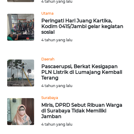
4 tahun yang lalu
RIAU
Utama
WN
Peringati Hari Juang Kartika,
SERAMBI
Kodim 0415/Jambi gelar kegiatan
sosial
WN
4 tahun yang lalu
JAMBI
Daerah
WN
Pascaerupsi, Berkat Kesigapan
SULTRA
PLN LIstrik di Lumajang Kembali
Terang
WN
4 tahun yang lalu
NTB
Surabaya
Miris, DPRD Sebut Ribuan Warga
WN
di Surabaya Tidak Memiliki
SULTENG
Jamban
4 tahun yang lalu
WN