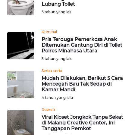
Lubang Toilet
3 tahun yang lalu
WN
BANTEN
Kriminal
WN
Pria Terduga Pemerkosa Anak
NTT
Ditemukan Gantung Diri di Toilet
Polres Minahasa Utara
WN
3 tahun yang lalu
KEPRI
Serba-serbi
Mudah Dilakukan, Berikut 5 Cara
WN
Mencegah Bau Tak Sedap di
PAPUA
Kamar Mandi
4 tahun yang lalu
WN
PAPUA
Daerah
BARAT
Viral Kloset Jongkok Tanpa Sekat
di Malang Creative Center, Ini
Tanggapan Pemkot
WN