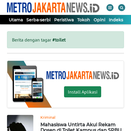
Utama
Serba-serbi
Peristiwa
Tokoh
Opini
Indeks
WAHANA
Tutup
TV
Berita dengan tagar
#toilet
UTAMA
SERBA-
SERBI
Install Aplikasi
PERISTIWA
TOKOH
Kriminal
Mahasiswa Untirta Akui Rekam
OPINI
Dosen di Toilet Kampus dan SPBU