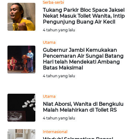
SULBAR
Serba-serbi
Tukang Parkir Bloc Space Jaksel
Nekat Masuk Toilet Wanita, Intip
WN
Pengunjung Buang Air Kecil
BABEL
4 tahun yang lalu
WN
Utama
SUMBAR
Gubernur Jambi Kemukakan
Pencemaran Air Sungai Batang
Hari telah Mendekati Ambang
WN
Batas Maksimal
SUMSEL
4 tahun yang lalu
WN
BENGKULU
Utama
Niat Aborsi, Wanita di Bengkulu
WN
Malah Melahirkan di Toilet RS
LAMPUNG
4 tahun yang lalu
WN
Internasional
JATENG