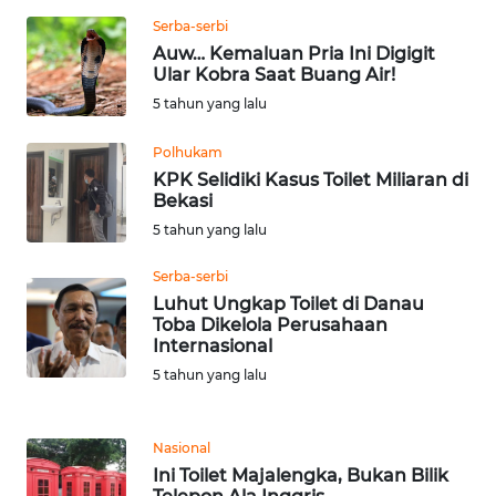
Serba-serbi
WN
Auw… Kemaluan Pria Ini Digigit
Ular Kobra Saat Buang Air!
KALTARA
5 tahun yang lalu
WN
Polhukam
KALSEL
KPK Selidiki Kasus Toilet Miliaran di
Bekasi
WN
5 tahun yang lalu
KALTIM
Serba-serbi
WN
Luhut Ungkap Toilet di Danau
SULSEL
Toba Dikelola Perusahaan
Internasional
5 tahun yang lalu
WN
GORONTALO
Nasional
WN
Ini Toilet Majalengka, Bukan Bilik
SULUT