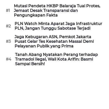
LANGKAT
Mutasi Pendeta HKBP Balaraja Tuai Protes,
#1
Jemaat Desak Transparansi dan
WN
Pengungkapan Fakta
TAPANULI
PLN Watch Minta Aparat Jaga Infrastruktur
SELATAN
#2
PLN, Jangan Tunggu Sabotase Terjadi
Jaga Kebugaran ASN, Pemkot Jakarta
WN
#3
Pusat Gelar Tes Kesehatan Massal Demi
TANJUNG
Pelayanan Publik yang Prima
LESUNG
Tanah Abang Nyatakan Perang terhadap
#4
Tramadol Ilegal, Wali Kota Arifin: Basmi
WN
Sampai Bersih!
KARO
WN
SIMALUNGUN
WN
LABUHANBATU