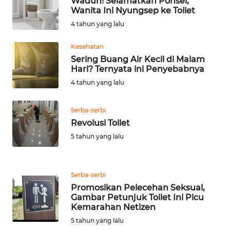
Waduh! Selamatkan Ponsel,
Wanita Ini Nyungsep ke Toilet
4 tahun yang lalu
WN
NUSANTARA
Kesehatan
Sering Buang Air Kecil di Malam
WN
Hari? Ternyata ini Penyebabnya
JOGJA
4 tahun yang lalu
WN
Serba-serbi
JATIM
Revolusi Toilet
5 tahun yang lalu
WN
BALI
Serba-serbi
WN
Promosikan Pelecehan Seksual,
KALBAR
Gambar Petunjuk Toilet Ini Picu
Kemarahan Netizen
WN
5 tahun yang lalu
KALTENG