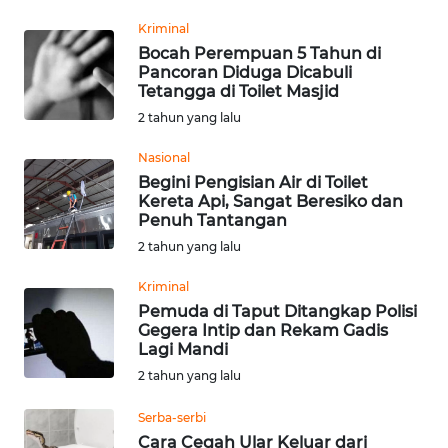
REDAKSI
Kriminal
Bocah Perempuan 5 Tahun di
Pancoran Diduga Dicabuli
KARIR
Tetangga di Toilet Masjid
2 tahun yang lalu
DISCLAIMER
Nasional
Wahana
Begini Pengisian Air di Toilet
News
Kereta Api, Sangat Beresiko dan
Regional
Penuh Tantangan
2 tahun yang lalu
WN
Kriminal
SUMUT
Pemuda di Taput Ditangkap Polisi
Gegera Intip dan Rekam Gadis
WN
Lagi Mandi
JAKARTA
2 tahun yang lalu
WN
Serba-serbi
JABAR
Cara Cegah Ular Keluar dari