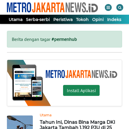
Utama
Serba-serbi
Peristiwa
Tokoh
Opini
Indeks
WAHANA
Tutup
TV
Berita dengan tagar
#permenhub
UTAMA
SERBA-
SERBI
Install Aplikasi
PERISTIWA
TOKOH
Utama
Tahun Ini, Dinas Bina Marga DKI
OPINI
Jakarta Tambah 1.192 PJU di 25