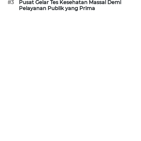
#3
Pusat Gelar Tes Kesehatan Massal Demi
Pelayanan Publik yang Prima
WN
BANTEN
WN
NTT
WN
KEPRI
WN
PAPUA
WN
PAPUA
BARAT
WN