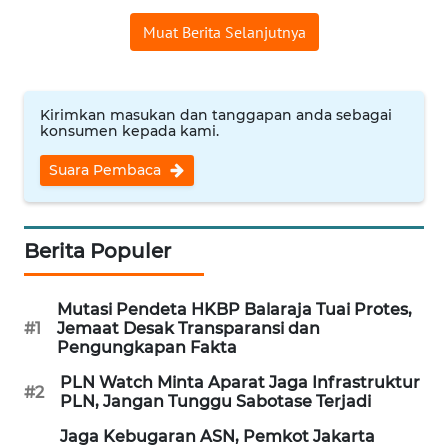
REDAKSI
Muat Berita Selanjutnya
KARIR
Kirimkan masukan dan tanggapan anda sebagai
DISCLAIMER
konsumen kepada kami.
Suara Pembaca
Wahana
News
Regional
Berita Populer
WN
SUMUT
Mutasi Pendeta HKBP Balaraja Tuai Protes,
#1
Jemaat Desak Transparansi dan
WN
Pengungkapan Fakta
JAKARTA
PLN Watch Minta Aparat Jaga Infrastruktur
#2
PLN, Jangan Tunggu Sabotase Terjadi
WN
Jaga Kebugaran ASN, Pemkot Jakarta
JABAR