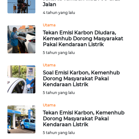
Jalan
Informasi
4 tahun yang lalu
INDEKS
Utama
BERITA
Tekan Emisi Karbon Diudara,
Kemenhub Dorong Masyarakat
Pakai Kendaraan Listrik
KONTAK
5 tahun yang lalu
KAMI
Utama
INFO
Soal Emisi Karbon, Kemenhub
IKLAN
Dorong Masyarakat Pakai
Kendaraan Listrik
TENTANG
5 tahun yang lalu
KAMI
Utama
Tekan Emisi Karbon, Kemenhub
PEDOMAN
Dorong Masyarakat Pakai
MEDIA
Kendaraan Listrik
SIBER
5 tahun yang lalu