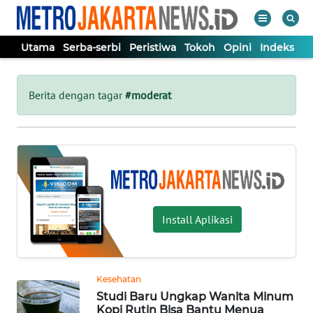
Utama
Serba-serbi
Peristiwa
Tokoh
Opini
Indeks
WAHANA
Tutup
TV
Berita dengan tagar
#moderat
UTAMA
SERBA-
SERBI
Install Aplikasi
PERISTIWA
TOKOH
Kesehatan
Studi Baru Ungkap Wanita Minum
OPINI
Kopi Rutin Bisa Bantu Menua