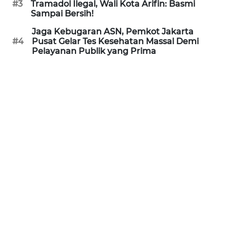
#3
Tramadol Ilegal, Wali Kota Arifin: Basmi
Sampai Bersih!
WN
Jaga Kebugaran ASN, Pemkot Jakarta
BANTEN
#4
Pusat Gelar Tes Kesehatan Massal Demi
Pelayanan Publik yang Prima
WN
NTT
WN
KEPRI
WN
PAPUA
WN
PAPUA
BARAT
WN