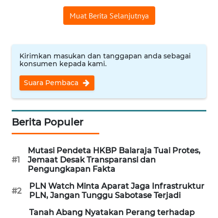
REDAKSI
Muat Berita Selanjutnya
KARIR
Kirimkan masukan dan tanggapan anda sebagai
DISCLAIMER
konsumen kepada kami.
Suara Pembaca
Wahana
News
Regional
Berita Populer
WN
SUMUT
Mutasi Pendeta HKBP Balaraja Tuai Protes,
#1
Jemaat Desak Transparansi dan
WN
Pengungkapan Fakta
JAKARTA
PLN Watch Minta Aparat Jaga Infrastruktur
#2
PLN, Jangan Tunggu Sabotase Terjadi
WN
Tanah Abang Nyatakan Perang terhadap
JABAR