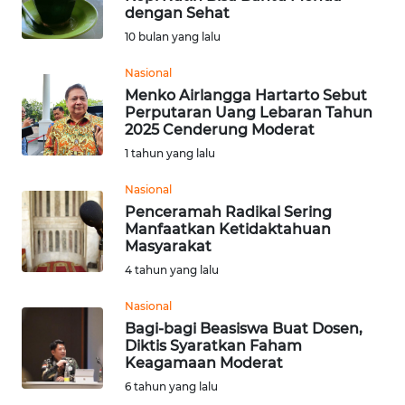
dengan Sehat
Informasi
10 bulan yang lalu
INDEKS
Nasional
BERITA
Menko Airlangga Hartarto Sebut
Perputaran Uang Lebaran Tahun
2025 Cenderung Moderat
KONTAK
1 tahun yang lalu
KAMI
Nasional
INFO
Penceramah Radikal Sering
IKLAN
Manfaatkan Ketidaktahuan
Masyarakat
TENTANG
4 tahun yang lalu
KAMI
Nasional
Bagi-bagi Beasiswa Buat Dosen,
PEDOMAN
Diktis Syaratkan Faham
MEDIA
Keagamaan Moderat
SIBER
6 tahun yang lalu