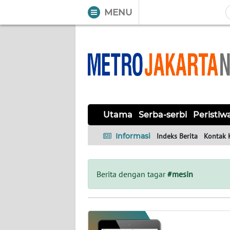
MENU
WAHANA
Tutup
TV
UTAMA
SERBA-
Utama
Serba-serbi
Peristiw
SERBI
Informasi
Indeks Berita
Kontak 
PERISTIWA
TOKOH
Berita dengan tagar
#mesin
OPINI
Informasi