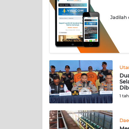
INDEKS
Jadilah
BERITA
KONTAK
KAMI
INFO
IKLAN
Ut
Dua
TENTANG
Sel
KAMI
Dib
1 ta
PEDOMAN
MEDIA
SIBER
Dae
REDAKSI
Mes