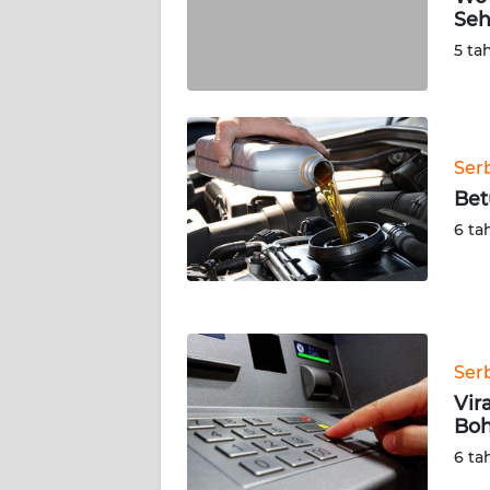
Seh
WN
SERAMBI
5 ta
WN
JAMBI
Ser
WN
Bet
SULTRA
6 ta
WN
NTB
WN
Ser
SULTENG
Vir
Bo
WN
SULBAR
6 ta