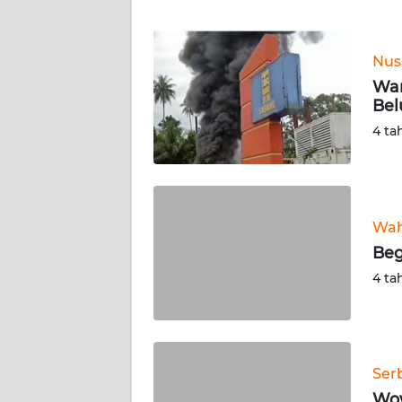
WN
BANTEN
Nus
WN
War
NTT
Bel
4 ta
WN
KEPRI
WN
PAPUA
Wah
Beg
WN
4 ta
PAPUA
BARAT
WN
Ser
RIAU
Wow