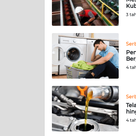
Kub
KARIR
3 ta
DISCLAIMER
Wahana
Ser
News
Pen
Regional
Ber
4 ta
WN
SUMUT
WN
Ser
JAKARTA
Tel
hin
WN
4 ta
JABAR