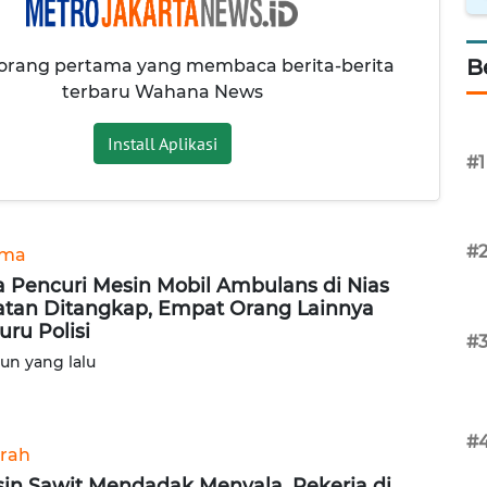
B
 orang pertama yang membaca berita-berita
terbaru Wahana News
Install Aplikasi
#1
#
ama
 Pencuri Mesin Mobil Ambulans di Nias
atan Ditangkap, Empat Orang Lainnya
uru Polisi
#
hun yang lalu
#
rah
in Sawit Mendadak Menyala, Pekerja di