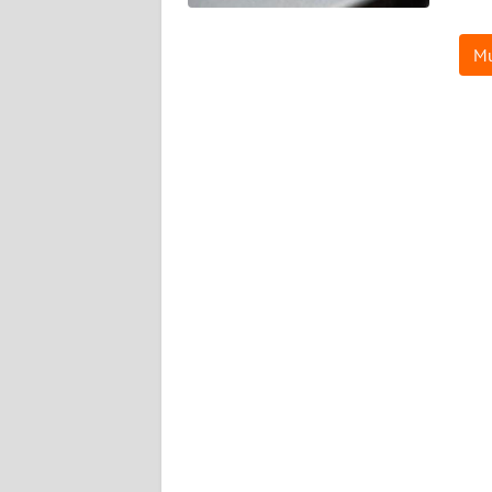
WN
BABEL
Mu
WN
SUMBAR
WN
SUMSEL
WN
BENGKULU
WN
LAMPUNG
WN
JATENG