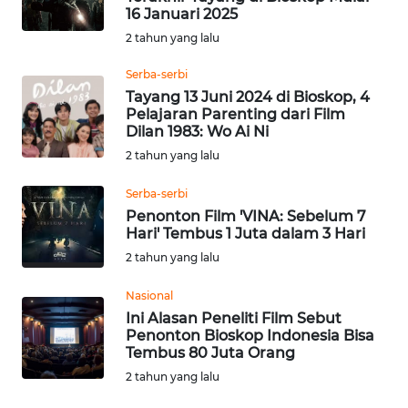
16 Januari 2025
2 tahun yang lalu
WN
KALTARA
Serba-serbi
Tayang 13 Juni 2024 di Bioskop, 4
WN
Pelajaran Parenting dari Film
KALSEL
Dilan 1983: Wo Ai Ni
2 tahun yang lalu
WN
Serba-serbi
KALTIM
Penonton Film 'VINA: Sebelum 7
Hari' Tembus 1 Juta dalam 3 Hari
WN
2 tahun yang lalu
SULSEL
Nasional
WN
Ini Alasan Peneliti Film Sebut
GORONTALO
Penonton Bioskop Indonesia Bisa
Tembus 80 Juta Orang
2 tahun yang lalu
WN
SULUT