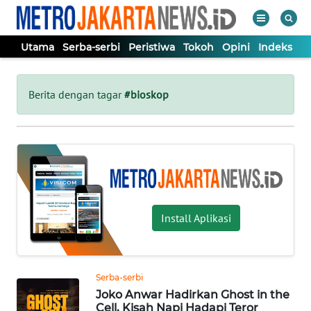
Utama
Serba-serbi
Peristiwa
Tokoh
Opini
Indeks
WAHANA
Tutup
TV
Berita dengan tagar
#bioskop
UTAMA
SERBA-
SERBI
Install Aplikasi
PERISTIWA
TOKOH
Serba-serbi
Joko Anwar Hadirkan Ghost in the
OPINI
Cell, Kisah Napi Hadapi Teror