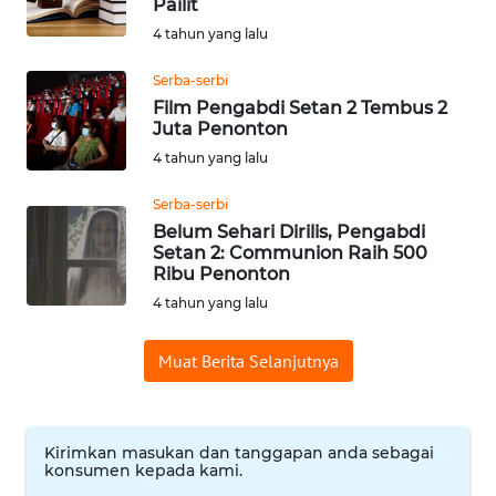
Pailit
WN
4 tahun yang lalu
SUMEDANG
Serba-serbi
Film Pengabdi Setan 2 Tembus 2
WN
Juta Penonton
CIANJUR
4 tahun yang lalu
WN
Serba-serbi
KEPULAUAN
Belum Sehari Dirilis, Pengabdi
SERIBU
Setan 2: Communion Raih 500
Ribu Penonton
WN
4 tahun yang lalu
TANGERANG
Muat Berita Selanjutnya
WN
BINJAI
Kirimkan masukan dan tanggapan anda sebagai
WN
konsumen kepada kami.
CIREBON