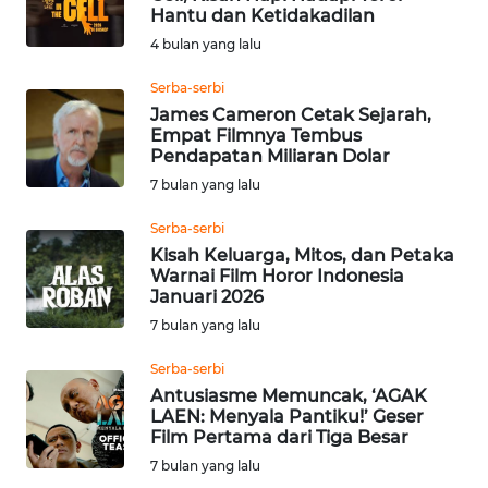
Hantu dan Ketidakadilan
Informasi
4 bulan yang lalu
INDEKS
Serba-serbi
BERITA
James Cameron Cetak Sejarah,
Empat Filmnya Tembus
Pendapatan Miliaran Dolar
KONTAK
7 bulan yang lalu
KAMI
Serba-serbi
INFO
Kisah Keluarga, Mitos, dan Petaka
IKLAN
Warnai Film Horor Indonesia
Januari 2026
TENTANG
7 bulan yang lalu
KAMI
Serba-serbi
Antusiasme Memuncak, ‘AGAK
PEDOMAN
LAEN: Menyala Pantiku!’ Geser
MEDIA
Film Pertama dari Tiga Besar
SIBER
7 bulan yang lalu