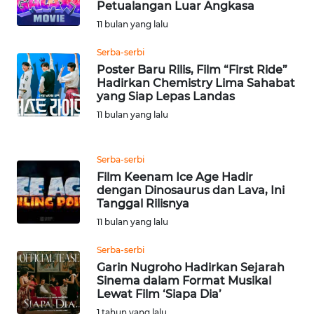
RIAU
Petualangan Luar Angkasa
11 bulan yang lalu
WN
Serba-serbi
SERAMBI
Poster Baru Rilis, Film “First Ride”
Hadirkan Chemistry Lima Sahabat
WN
yang Siap Lepas Landas
JAMBI
11 bulan yang lalu
WN
SULTRA
Serba-serbi
Film Keenam Ice Age Hadir
dengan Dinosaurus dan Lava, Ini
WN
Tanggal Rilisnya
NTB
11 bulan yang lalu
WN
Serba-serbi
SULTENG
Garin Nugroho Hadirkan Sejarah
Sinema dalam Format Musikal
Lewat Film ‘Siapa Dia’
WN
1 tahun yang lalu