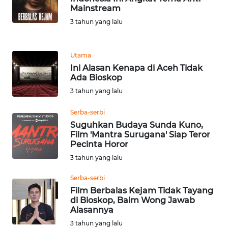
LANGKAT
Mainstream
3 tahun yang lalu
WN
TAPANULI
SELATAN
Utama
Ini Alasan Kenapa di Aceh Tidak
Ada Bioskop
WN
TANJUNG
3 tahun yang lalu
LESUNG
Serba-serbi
Suguhkan Budaya Sunda Kuno,
WN
Film 'Mantra Surugana' Siap Teror
KARO
Pecinta Horor
3 tahun yang lalu
WN
SIMALUNGUN
Serba-serbi
Film Berbalas Kejam Tidak Tayang
di Bioskop, Baim Wong Jawab
WN
Alasannya
LABUHANBATU
3 tahun yang lalu