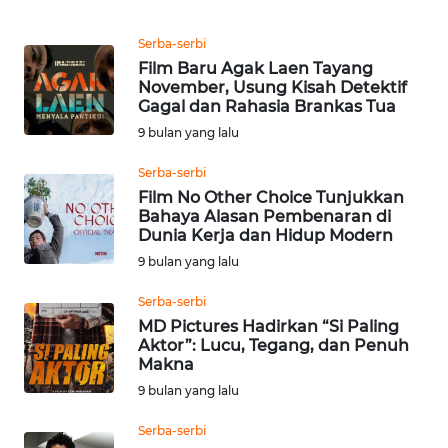
REDAKSI
Serba-serbi
Film Baru Agak Laen Tayang
KARIR
November, Usung Kisah Detektif
Gagal dan Rahasia Brankas Tua
DISCLAIMER
9 bulan yang lalu
Serba-serbi
Wahana
News
Film No Other Choice Tunjukkan
Regional
Bahaya Alasan Pembenaran di
Dunia Kerja dan Hidup Modern
9 bulan yang lalu
WN
SUMUT
Serba-serbi
MD Pictures Hadirkan “Si Paling
WN
Aktor”: Lucu, Tegang, dan Penuh
JAKARTA
Makna
9 bulan yang lalu
WN
Serba-serbi
JABAR