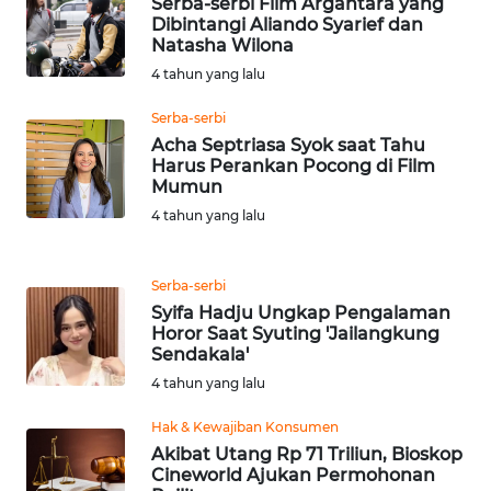
Serba-serbi Film Argantara yang
BEKASI
Dibintangi Aliando Syarief dan
Natasha Wilona
WN
4 tahun yang lalu
BOGOR
Serba-serbi
Acha Septriasa Syok saat Tahu
WN
Harus Perankan Pocong di Film
DEPOK
Mumun
4 tahun yang lalu
WN
TAPANULI
UTARA
Serba-serbi
Syifa Hadju Ungkap Pengalaman
Horor Saat Syuting 'Jailangkung
WN
Sendakala'
SAMOSIR
4 tahun yang lalu
WN
Hak & Kewajiban Konsumen
PADANG
Akibat Utang Rp 71 Triliun, Bioskop
LAWAS
Cineworld Ajukan Permohonan