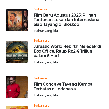
SULBAR
Serba-serbi
WN
Film Baru Agustus 2025: Pilihan
BABEL
Tontonan Lokal dan Internasional
Siap Tayang di Bioskop
1 tahun yang lalu
WN
SUMBAR
Serba-serbi
Jurassic World Rebirth Meledak di
WN
Box Office, Raup Rp2,4 Triliun
SUMSEL
dalam 5 Hari
1 tahun yang lalu
WN
BENGKULU
Serba-serbi
Film Conclave Tayang Kembali
WN
Terbatas di Indonesia
LAMPUNG
1 tahun yang lalu
WN
Serba-serbi
JATENG