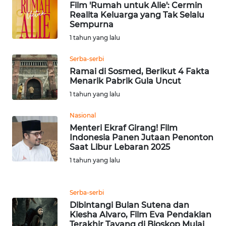
Film 'Rumah untuk Alie': Cermin
Realita Keluarga yang Tak Selalu
Sempurna
WN
NUSANTARA
1 tahun yang lalu
Serba-serbi
WN
Ramai di Sosmed, Berikut 4 Fakta
JOGJA
Menarik Pabrik Gula Uncut
1 tahun yang lalu
WN
JATIM
Nasional
Menteri Ekraf Girang! Film
Indonesia Panen Jutaan Penonton
WN
Saat Libur Lebaran 2025
BALI
1 tahun yang lalu
WN
KALBAR
Serba-serbi
Dibintangi Bulan Sutena dan
WN
Kiesha Alvaro, Film Eva Pendakian
KALTENG
Terakhir Tayang di Bioskop Mulai