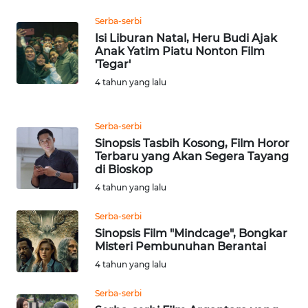
WN
Serba-serbi
TAPANULI
Isi Liburan Natal, Heru Budi Ajak
TENGAH
Anak Yatim Piatu Nonton Film
'Tegar'
WN DELI
4 tahun yang lalu
SERDANG
Serba-serbi
WN
Sinopsis Tasbih Kosong, Film Horor
TEBING
Terbaru yang Akan Segera Tayang
TINGGI
di Bioskop
4 tahun yang lalu
WN
PAKPAK
Serba-serbi
Sinopsis Film "Mindcage", Bongkar
Misteri Pembunuhan Berantai
WN
KARAWANG
4 tahun yang lalu
Serba-serbi
WN