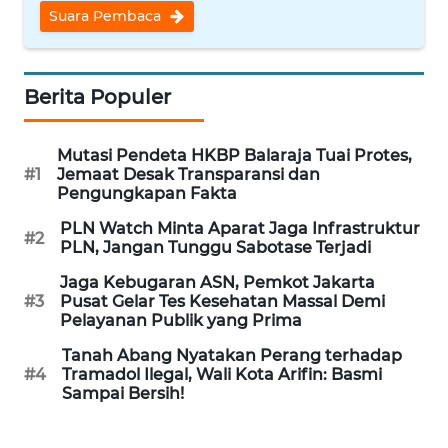
Suara Pembaca
WN
INDRAMAYU
Berita Populer
WN
KUNINGAN
Mutasi Pendeta HKBP Balaraja Tuai Protes,
#1
Jemaat Desak Transparansi dan
WN
Pengungkapan Fakta
MAJALENGKA
PLN Watch Minta Aparat Jaga Infrastruktur
#2
PLN, Jangan Tunggu Sabotase Terjadi
WN
Jaga Kebugaran ASN, Pemkot Jakarta
SUBANG
#3
Pusat Gelar Tes Kesehatan Massal Demi
Pelayanan Publik yang Prima
WN
Tanah Abang Nyatakan Perang terhadap
SUKABUMI
#4
Tramadol Ilegal, Wali Kota Arifin: Basmi
Sampai Bersih!
WN
PURWAKARTA