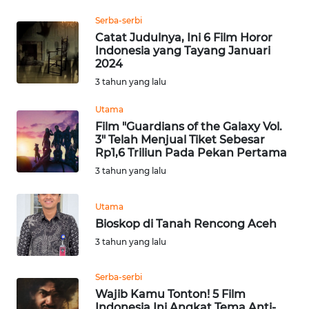
Serba-serbi
WN
Catat Judulnya, Ini 6 Film Horor
MALUKU
Indonesia yang Tayang Januari
2024
WN
3 tahun yang lalu
MALUT
Utama
Film "Guardians of the Galaxy Vol.
WN
3" Telah Menjual Tiket Sebesar
DAIRI
Rp1,6 Triliun Pada Pekan Pertama
3 tahun yang lalu
WN
DANAU
Utama
TOBA
Bioskop di Tanah Rencong Aceh
3 tahun yang lalu
WN
NIAS
Serba-serbi
Wajib Kamu Tonton! 5 Film
WN
Indonesia Ini Angkat Tema Anti-