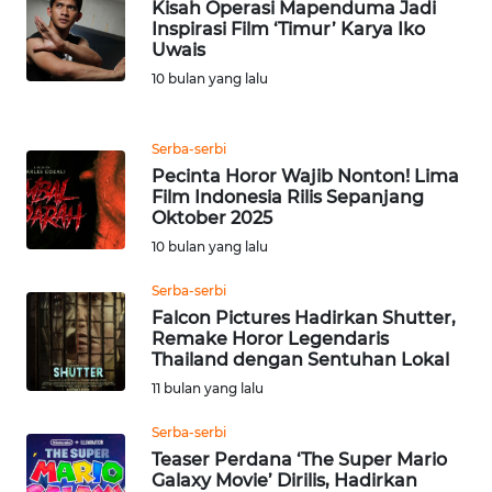
Kisah Operasi Mapenduma Jadi
Inspirasi Film ‘Timur’ Karya Iko
WN
Uwais
BANTEN
10 bulan yang lalu
WN
Serba-serbi
NTT
Pecinta Horor Wajib Nonton! Lima
Film Indonesia Rilis Sepanjang
WN
Oktober 2025
KEPRI
10 bulan yang lalu
WN
Serba-serbi
PAPUA
Falcon Pictures Hadirkan Shutter,
Remake Horor Legendaris
Thailand dengan Sentuhan Lokal
WN
11 bulan yang lalu
PAPUA
BARAT
Serba-serbi
Teaser Perdana ‘The Super Mario
WN
Galaxy Movie’ Dirilis, Hadirkan