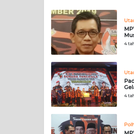
WN
BANTEN
Ut
WN
MPW
NTT
Mus
4 ta
WN
KEPRI
WN
Ut
PAPUA
Pad
Gel
WN
4 ta
PAPUA
BARAT
WN
Pol
RIAU
MPW