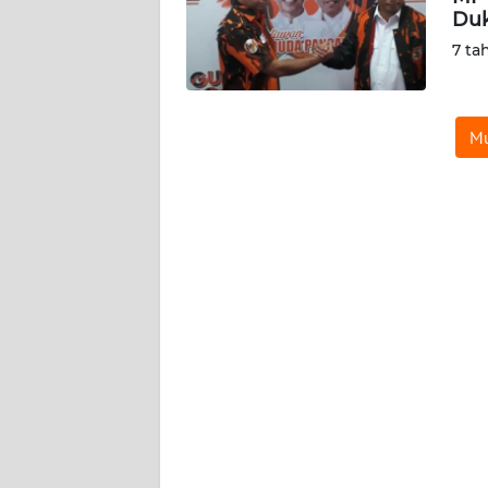
Duk
WN
SERAMBI
7 ta
WN
JAMBI
Mu
WN
SULTRA
WN
NTB
WN
SULTENG
WN
SULBAR