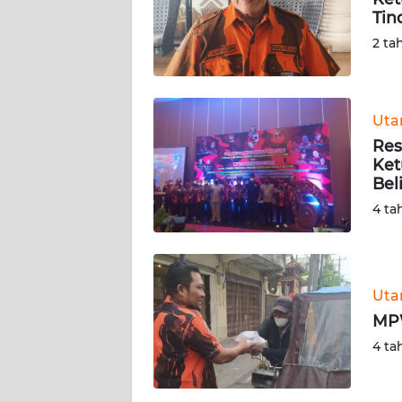
Tin
KARIR
2 ta
DISCLAIMER
Ut
Wahana
Res
News
Regional
Ket
Bel
4 ta
WN
SUMUT
WN
Ut
JAKARTA
MPW
WN
4 ta
JABAR