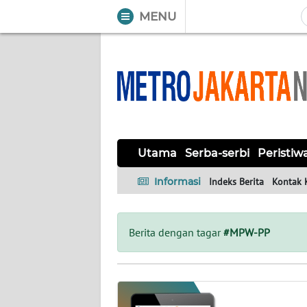
MENU
WAHANA
Tutup
TV
UTAMA
SERBA-
Utama
Serba-serbi
Peristiw
SERBI
Informasi
Indeks Berita
Kontak 
PERISTIWA
TOKOH
Berita dengan tagar
#MPW-PP
OPINI
Informasi