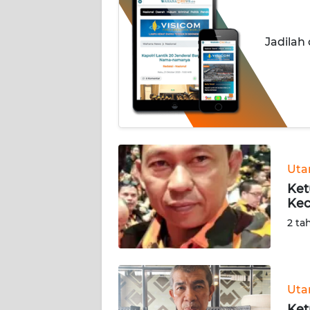
INDEKS
Jadilah
BERITA
KONTAK
KAMI
INFO
IKLAN
Ut
TENTANG
Ket
KAMI
Kec
2 ta
PEDOMAN
MEDIA
SIBER
Ut
REDAKSI
Ket