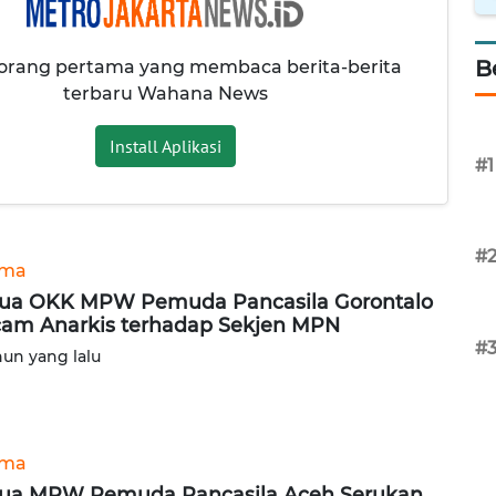
B
 orang pertama yang membaca berita-berita
terbaru Wahana News
Install Aplikasi
#1
#
ama
ua OKK MPW Pemuda Pancasila Gorontalo
am Anarkis terhadap Sekjen MPN
#
hun yang lalu
ama
ua MPW Pemuda Pancasila Aceh Serukan